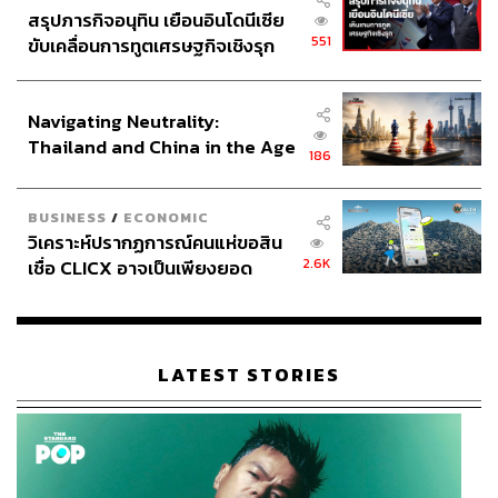
สรุปภารกิจอนุทิน เยือนอินโดนีเซีย
551
ขับเคลื่อนการทูตเศรษฐกิจเชิงรุก
ประกาศหุ้นส่วนยุทธศาสตร์ไทย –
อินโดนีเซีย
Navigating Neutrality:
Thailand and China in the Age
186
of a New Global Order
BUSINESS
/
ECONOMIC
วิเคราะห์ปรากฏการณ์คนแห่ขอสิน
2.6K
เชื่อ CLICX อาจเป็นเพียงยอด
ภูเขาน้ำแข็ง ของปัญหาหนี้ครัว
เรือนไทยที่ถูกซุกไว้
LATEST STORIES