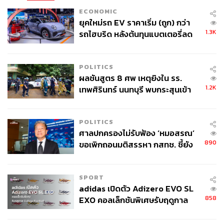
ECONOMIC
ยุคใหม่รถ EV ราคาเริ่ม (ถูก) กว่า
1.3K
รถไฮบริด หลังต้นทุนแบตเตอรี่ลด
ลง - จีนแห่บุกตลาดเกิดใหม่
POLITICS
ผลชันสูตร 8 ศพ เหตุยิงใน รร.
1.2K
เทพศิรินทร์ นนทบุรี พบกระสุนเข้า
จุดสำคัญ ‘ศีรษะ-หน้าอก’ ครูถูกยิง
4 นัด จากระยะไกล
POLITICS
ศาลปกครองไม่รับฟ้อง ‘หมอสรณ’
890
ขอเพิกถอนมติสรรหา กสทช. ชี้ยัง
ไม่ใช่ผู้เดือดร้อนเสียหาย
SPORT
adidas เปิดตัว Adizero EVO SL
858
EXO คอลเล็กชันพิเศษรับฤดูกาล
College Football