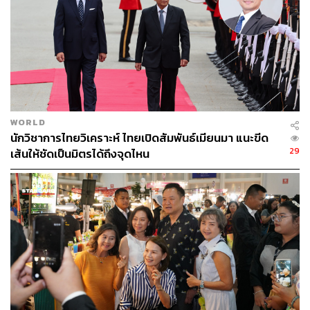
นายกรัฐมนตรี กล่าวด้วยว่า สินค้าที่ตรวจยึดได้ในครั้งนี้ ยัง
ไม่พบว่าเป็นสิ่งของที่กระทบต่อความมั่นคง แต่หากพิสูจน์ไม่
ได้ว่าเสียภาษีถูกต้อง ก็ต้องถูกยึดเป็นของแผ่นดิน พร้อมเตือน
ผู้ที่ยังลักลอบนำเข้าสินค้าผิดกฎหมายว่า “ไม่รอดพวกเรา
แน่นอน”
TAGS:
ภูเก็ต
นายกรัฐมนตรี
อนุทิน ชาญวีรกูล
ระนอง
WORLD
เครื่องปรับอากาศ
เครื่องใช้ไฟฟ้า
โลจิสติกส์
นักวิชาการไทยวิเคราะห์ ไทยเปิดสัมพันธ์เมียนมา แนะขีด
หนีภาษี
รัฐบาล
Myanmar
29
เส้นให้ชัดเป็นมิตรได้ถึงจุดไหน
216