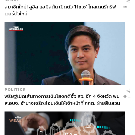
สมาชิกใหม่! ลูอิส แฮมิลตัน เปิดตัว ‘Halo’ โกลเดนรีทรีฟ
...
เวอร์ตัวใหม่
POLITICS
พริษฐ์เปิดเส้นทางการเงินโยงคดีฮั้ว สว. อีก 4 จังหวัด พบ
...
ส.อบจ. อำนาจเจริญโอนเงินให้เจ้าหน้าที่ กกต. ฝ่ายสืบสวน