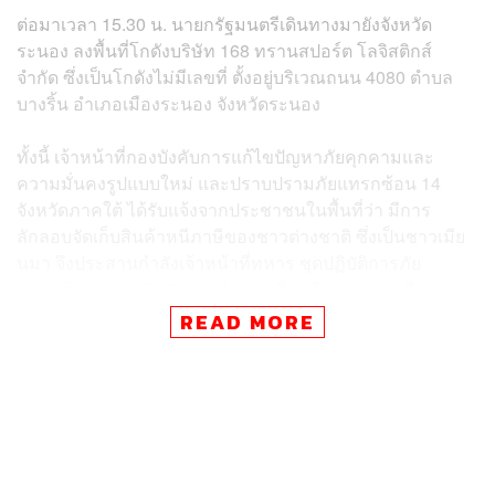
ต่อมาเวลา 15.30 น. นายกรัฐมนตรีเดินทางมายังจังหวัด
ระนอง ลงพื้นที่โกดังบริษัท 168 ทรานสปอร์ต โลจิสติกส์
จำกัด ซึ่งเป็นโกดังไม่มีเลขที่ ตั้งอยู่บริเวณถนน 4080 ตำบล
บางริ้น อำเภอเมืองระนอง จังหวัดระนอง
ทั้งนี้ เจ้าหน้าที่กองบังคับการแก้ไขปัญหาภัยคุกคามและ
ความมั่นคงรูปแบบใหม่ และปราบปรามภัยแทรกซ้อน 14
จังหวัดภาคใต้ ได้รับแจ้งจากประชาชนในพื้นที่ว่า มีการ
ลักลอบจัดเก็บสินค้าหนีภาษีของชาวต่างชาติ ซึ่งเป็นชาวเมีย
นมา จึงประสานกำลังเจ้าหน้าที่ทหาร ชุดปฏิบัติการภัย
แทรกซ้อน ร.25 พัน 2 และเจ้าหน้าที่ชุดสืบสวน สภ.เมือง
ระนอง เข้าควบคุมสินค้าในโกดังดังกล่าว
READ MORE
จากการตรวจสอบเบื้องต้น เจ้าหน้าที่ตั้งข้อสงสัยว่าเป็นสินค้า
ลักลอบนำเข้าโดยไม่ผ่านพิธีการทางศุลกากร โดยพบสินค้า
ประเภทเครื่องใช้ไฟฟ้า เครื่องจักรผลิตไฟฟ้าขนาดใหญ่
สำหรับโรงงานและโรงแรม รวมถึงเครื่องปรับอากาศแบบ
ร้อนและแบบเย็น มูลค่ารวมกว่า 50 ล้านบาท จึงร่วมกันตรวจ