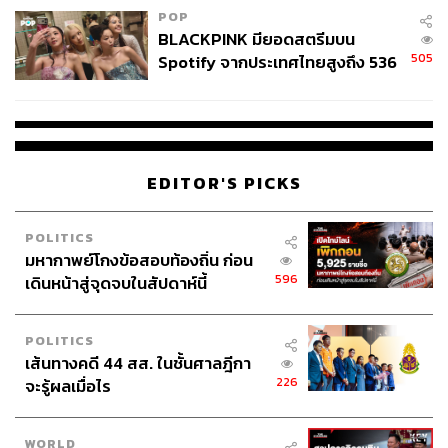
POP
BLACKPINK มียอดสตรีมบน
505
Spotify จากประเทศไทยสูงถึง 536
ล้านครั้ง ตลอด 10 ปีที่ผ่านมา
EDITOR'S PICKS
POLITICS
มหากาพย์โกงข้อสอบท้องถิ่น ก่อน
596
เดินหน้าสู่จุดจบในสัปดาห์นี้
POLITICS
เส้นทางคดี 44 สส. ในชั้นศาลฎีกา
226
จะรู้ผลเมื่อไร
WORLD