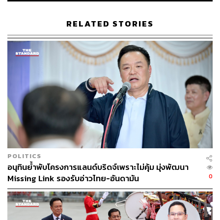
อย่างไรก็ตาม นายกรัฐมนตรี ยืนยันว่า จะให้ความเป็นธรรม
RELATED STORIES
กับผู้ประกอบการ หากสามารถนำหลักฐานการเสียภาษีมา
แสดงได้อย่างถูกต้อง ก็ไม่มีปัญหา แต่หากไม่สามารถพิสูจน์
ได้ ก็จะดำเนินคดีและขยายผลไปยังเครือข่ายที่เกี่ยวข้องต่อไป
อนุทิน ระบุอีกว่า ภายในโกดังมีสินค้าหลากหลายประเภท
ตั้งแต่ของใช้ทั่วไป เครื่องปรับอากาศกว่า 2,000 เครื่อง ปั๊มน้ำ
และตู้แช่แข็ง โดยจากการสอบถามผู้ร่วมจับกุม พบว่าหลังเข้า
ตรวจค้น มีโทรศัพท์ลึกลับติดต่อเข้ามา ขอให้ยุติการจับกุม
และรีบออกจากพื้นที่ โดยอ้างว่ารู้จักนายตำรวจชั้นผู้ใหญ่
รวมถึงมีสายโทรศัพท์จากฝั่งเมียนมาติดต่อเข้ามาด้วย
POLITICS
“ต้องชื่นชมผู้ปฏิบัติงานที่ไม่หวั่นไหว วันนี้พวกเรามาอยู่ตรงนี้
อนุทินย้ำพับโครงการแลนด์บริดจ์เพราะไม่คุ้ม มุ่งพัฒนา
แล้ว ไม่มีผู้ใหญ่ที่สูงกว่านี้มาเคลียร์เรื่องนี้ได้ ไม่ต้องกังวล เรา
0
Missing Link รองรับอ่าวไทย-อันดามัน
จะดำเนินคดีอย่างเต็มที่ และจะเดินหน้าปราบปรามอย่างต่อ
เนื่อง อย่างน้อยถ้าปราบไม่ได้ ก็จะยึดให้เป็นของแผ่นดิน”
อนุทิน กล่าว