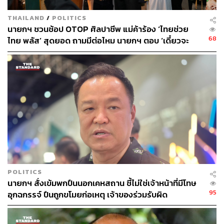
ABOUT THE AUTHOR
THAILAND
/
POLITICS
THE STANDARD TEAM
นายกฯ ชวนช้อป OTOP ศิลปาชีพ แม่ค้าร้อง ‘ไทยช่วย
กองบรรณาธิการ THE STANDARD
68
ไทย พลัส’ สุดยอด ถามมีต่อไหม นายกฯ ตอบ ‘เดี๋ยวจะ
พยายาม’
POLITICS
นายกฯ สั่งเข้มพกปืนนอกเคหสถาน ชี้ไม่ใช่เจ้าหน้าที่มีโทษ
95
อุกฉกรรจ์ ปืนถูกขโมยก่อเหตุ เจ้าของร่วมรับผิด