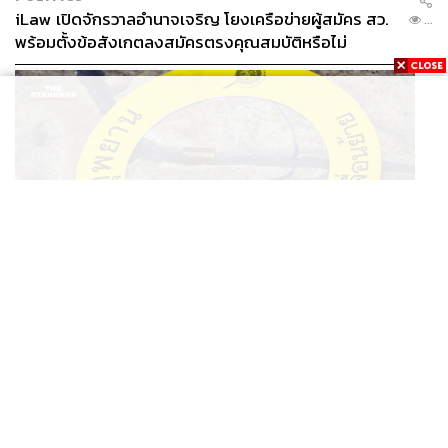
iLaw เปิดจักรวาลอำนาจเจริญ โยงเครือข่ายผู้สมัคร สว.
...
พร้อมตั้งข้อสังเกตลงสมัครตรงคุณสมบัติหรือไม่
THAILAND
รอง ผบช. ภ.1 เผย เก็บพยานหลักฐานเกี่ยวกับผู้ก่อเหตุยิง
...
ในโรงเรียนไปตรวจสอบทั้งหมดแล้ว