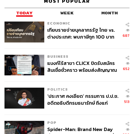
MOST POPULAR
เชื่อมั่นอสังหารริมทรัพย์ปี 2565 ฟื้นตัวเต็มที่ เปิด
กลยุทธ์ ‘Ananda New Blue’ มัดใจทุกกลุ่มตามคอนเซ
TODAY
WEEK
MONTH
ปต์ ‘คิดเพื่อชีวิตคนเมือง’
ECONOMIC
เทียบรายจ่ายบุคลากรรัฐ ไทย vs.
687
ต่างประเทศ: พบภาษีทุก 100 บาท
ชานนท์เชื่อมั่นว่า หลังจาก
สถานการณ์แพร่ระบาดของโค
ของคนไทยใช้ไปกับข้าราชการเฉียด
วิด-19 มีทิศทางที่ดีขึ้นภายใต้นโยบายเปิดประเทศ ส่งผลดีต่อ
40 บาท
ความเชื่อมั่นทางเศรษฐกิจและผู้บริโภค รวมถึงตลาด
BUSINESS
อสังหาริมทรัพย์ส่งสัญญาณการฟื้นตัวหลังจากผ่านจุดต่ำสุด
แบงก์ไร้สาขา CLICX ปิดรับสมัคร
มาเกือบระยะเวลา 2 ปี จากความต้องการของผู้บริโภคทั้ง
652
สินเชื่อชั่วคราว พร้อมส่งสัญญาณ
ภายในประเทศ ต่างประเทศ รวมถึงภาพการลงทุนที่พุ่งสูงขึ้น
เตือนกลุ่มกู้เงินผิดวัตถุประสงค์-ให้
เช่นเดียวกัน ทำให้เมื่อเดือนตุลาคมที่ผ่านมา อนันดาสามารถ
ข้อมูลเท็จ เตรียมดำเนินคดีเด็ดขาด
สร้างรายได้เติบโตสูงขึ้นถึง 30 เปอร์เซ็นต์ มูลค่ารวมกว่า
POLITICS
‘ประภาศ คงเอียด’ กรรมการ ป.ป.ช.
1,200 ล้านบาท
513
อดีตอธิบดีกรมธนารักษ์ ถึงแก่
อนิจกรรม
ดังนั้น เพื่อเป็นการตอบสนองการฟื้นตัวในปี 2565 ที่กำลังมา
ถึง ทางแบรนด์จึงเปิดตัวกลยุทธ์
Ananda New Blue
ด้วย
POP
การนำนวัตกรรมผสานเข้ากับความคิดสร้างสรรค์และ
Spider-Man: Brand New Day
โอกาสทางธุรกิจ มาต่อยอดพัฒนาอสังหาริมทรัพย์รูปแบบ