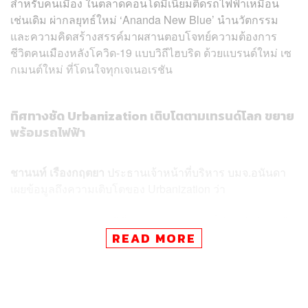
สำหรับคนเมือง ในตลาดคอนโดมิเนียมติดรถไฟฟ้าเหมือน
เช่นเดิม ผ่ากลยุทธ์ใหม่ ‘Ananda New Blue’ นำนวัตกรรม
และความคิดสร้างสรรค์มาผสานตอบโจทย์ความต้องการ
ชีวิตคนเมืองหลังโควิด-19 แบบวิถีไฮบริด ด้วยแบรนด์ใหม่ เซ
กเมนต์ใหม่ ที่โดนใจทุกเจเนอเรชัน
ทิศทางชัด Urbanization เติบโตตามเทรนด์โลก ขยาย
พร้อมรถไฟฟ้า
ชานนท์ เรืองกฤตยา
ประธานเจ้าหน้าที่บริหาร บมจ.อนันดา
เผยข้อมูลถึงความเติบโตของ Urbanization
ว่า
“ตลอดระยะเวลา 500 ปีที่ผ่านมา ประชากรทั่วโลกยังนิยมเข้า
READ MORE
มาอาศัยอยู่ในเมือง โดยเฉพาะประเทศพัฒนาแล้ว อย่าง
สหรัฐอเมริกา คิดเป็นประชากรสูงถึง 80 เปอร์เซ็นต์ ขณะที่
ประเทศไทยเอง ตัวเลขในแต่ละปีสูงขึ้นตามลำดับ โดยปีนี้อยู่
ที่ประมาณ 50 เปอร์เซ็นต์ ทำให้ดีมานด์ภายในประเทศยัง
เติบโตขยายไปได้อีกมาก”