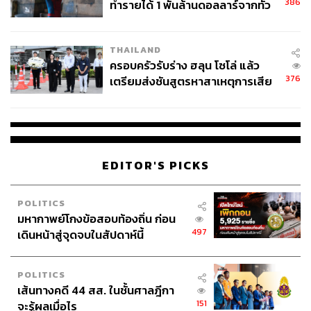
386
ทำรายได้ 1 พันล้านดอลลาร์จากทั่ว
ใหม่อย่างที่ไม่เคยมีมาก่อนในประเทศไทย ผ่าน 7 โครงการ
โลกภายใน 6 วัน
ใหม่ มูลค่ารวม 28,200 ล้านบาท
THAILAND
ซึ่งอนันดามั่นใจว่าจะสามารถนำเสนอความแตกต่างและ
ครอบครัวรับร่าง ฮลุน โซโล่ แล้ว
ตอบโจทย์ไลฟ์สไตล์ของผู้บริโภคได้ตรงจุดมากขึ้น ตอกย้ำ
376
เตรียมส่งชันสูตรหาสาเหตุการเสีย
ความเป็นแชมป์คอนโดมิเนียมติดรถไฟฟ้า และผู้นำตลาด
ชีวิต
ด้านอสังหาริมทรัพย์ บนโลเคชันที่ดีที่สุดของเมืองไทยได้
เหมือนเช่นเคย
สำหรับรายได้ปี 2564 ที่ผ่านมานั้น ประเสริฐกล่าวว่า “ยังคงมี
EDITOR'S PICKS
ยอดโอนกรรมสิทธิ์เป็นไปตามเป้าหมาย 10,000 ล้านบาท
โดย 9 เดือนที่ผ่านมามียอดโอนกรรมสิทธ์ 7,447 ล้านบาท
POLITICS
และไตรมาสสุดท้ายนี้มียอดขายรอโอน (Backlog) อีกว่า
มหากาพย์โกงข้อสอบท้องถิ่น ก่อน
1,428 ล้านบาท มียอดขาย (Presale) 1,200 ล้านบาทต่อ
497
เดินหน้าสู่จุดจบในสัปดาห์นี้
เดือน”
POLITICS
เส้นทางคดี 44 สส. ในชั้นศาลฎีกา
151
จะรู้ผลเมื่อไร