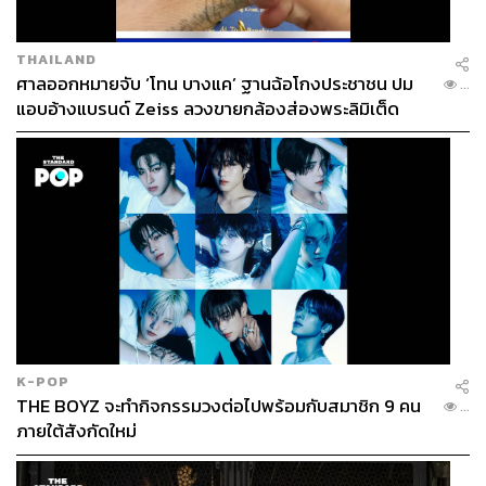
THAILAND
ศาลออกหมายจับ ‘โทน บางแค’ ฐานฉ้อโกงประชาชน ปม
...
แอบอ้างแบรนด์ Zeiss ลวงขายกล้องส่องพระลิมิเต็ด
แบรนด์ โคโค่ พาร์ค (Coco Parc)
คอนโดมิเนียมระดับ
ไฮเอนด์ ครั้งแรกกับการจับมือระหว่าง Ananda X
Dusit เกิดเป็นประสบการณ์โครงการที่อยู่อาศัยพร้อม
บริการสุดพิเศษจากโรงแรมดุสิตธานี ด้วยมาตรฐาน
ระดับโรงแรม 5 ดาว รูปแบบ
สร้างเสร็จพร้อมอยู่ก่อน
เปิดขาย ใกล้สวนขนาดใหญ่ 2 สวน ทั้งสวนลุมพินีและ
สวนป่าเบญจกิติ
เอกสิทธิ์เพียง 486 ครอบครัวเท่านั้น
K-POP
THE BOYZ จะทำกิจกรรมวงต่อไปพร้อมกับสมาชิก 9 คน
...
ภายใต้สังกัดใหม่