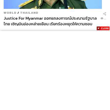
แบรนด์ คัลเจอร์
คอนโดมิเนียมออกแบบภายใต้คอนเซ
ปต์ Urban ECO Living พัฒนาร่วมกับ
Scratch
ผู้จัดงาน
WORLD
/
THAILAND
Wonderfruit ตอบโจทย์คนยุคใหม่หัวใจ Sustainability
Justice For Myanmar ออกแถลงการณ์ประณามรัฐบาล
...
บนสุดยอดทำเลทอง ได้แก่
ไทย เชิญมินอ่องหล่ายเยือน เรียกร้องหยุดให้ความชอบ
Culture ทองหล่อ
ทำเล 250 เมตร จากสถานี
ธรรมรัฐบาลทหาร
BTS ทองหล่อ
Culture จุฬา
ทำเล 350 เมตร จากสถานี MRT
สามย่าน
News
Wealth
Pop
Podcast
Video
Now
Opinion
Careers
Events
Privacy
About
Contact
Policy
FOR
ADVERTISING