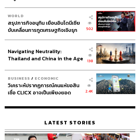
WORLD
สรุปภารกิจอนุทิน เยือนอินโดนีเซีย
502
ขับเคลื่อนการทูตเศรษฐกิจเชิงรุก
ประกาศหุ้นส่วนยุทธศาสตร์ไทย –
อินโดนีเซีย
Navigating Neutrality:
Thailand and China in the Age
138
of a New Global Order
จากนี้ อนันดาได้ประเมินประเทศไทยจะเดินหน้าไปในทิศทาง
ที่ดีขึ้น ทั้งในส่วนของภาคธุรกิจและกำลังซื้อของผู้บริโภคทั้ง
BUSINESS
/
ECONOMIC
ในประเทศและต่างประเทศ ขณะนี้ถือว่าเป็นโอกาสที่ดีของ
วิเคราะห์ปรากฏการณ์คนแห่ขอสิน
ลูกค้าที่จะเลือกซื้อที่อยู่อาศัยในราคาที่สามารถจับจองเป็น
2.4K
เชื่อ CLICX อาจเป็นเพียงยอด
เจ้าของได้ อนันดาจึงพร้อมมุ่งมั่นพัฒนาที่อยู่อาศัยให้ตอบ
ภูเขาน้ำแข็ง ของปัญหาหนี้ครัว
โจทย์ชีวิตคนเมืองอย่างไม่หยุดยั้ง พร้อมเพิ่มทุน ตุนเงินสด
เรือนไทยที่ถูกซุกไว้
หมุนเวียนอีก 5,000 ล้าน และจับมือพันธมิตรสนับสนุนความ
แข็งแกร่งรองรับการเติบโตในอนาคต
LATEST STORIES
นอกจากนี้ยังวางเป้าหมายปี 2565 ยอดโอนกรรมสิทธิ์ 12,000