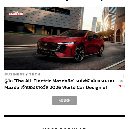
แปลงที่ดินฟรีโฮลด์ ติดถนนพระราม 4 ใกล้ๆ อาคารศรีเฟื่อง
ฟุ้ง มาพัฒนาเป็นตึกสูง ได้วิวสวนลุมพินี 100% โดยมีไฮไลต์
สำคัญ 20 ยูนิต (ชั้นละ 1 ห้อง) ที่ถูกออกแบบเป็นกระจกใส
โค้งเว้า สามารถยื่นออกไปมองวิว ไม่เคยมีที่ไหนในโลกมา
ก่อน และอีกหนึ่งโครงการคือ พูลวิลล่า ที่ยกบ้านทั้งหลังตั้งอยู่
บนคอนโดมิเนียมดูเพล็กซ์ 2 ชั้น โดยทุกยูนิตมีพูลวิลล่าทุก
หลัง ไม่เกิน 4 ยูนิตต่อชั้น ทั้งหมด 40 ยูนิตเท่านั้น
BUSINESS
/
TECH
รู้จัก ‘The All-Electric Mazda6e’ รถไฟฟ้าคันแรกจาก
269
Mazda เจ้าของรางวัล 2026 World Car Design of
the Year [ADVERTORIAL]
MORE