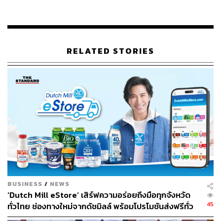
ทิศทางทั้งหมดดังกล่าว จึงตอกย้ำว่าอนันดาจะสามารถครอง
แชมป์เบอร์ 1 ที่พักอาศัยติดรถไฟฟ้า และสามารถขยายธุรกิจ
ให้เติบโตได้อย่างแน่นอน
RELATED STORIES
ปรับตัวใช้ Data Revolution & Technology
Collaboration เสริมจุดแข็งยิ่งขึ้นในอนาคต
ด้าน
ประเสริฐ แต่ดุลยสาธิต
ประธานเจ้าหน้าที่บริหาร สาย
งานธุรกิจ อสังหาริมทรัพย์ บอกเล่าการปรับตัวของอนันดา
ตลอดระยะเวลา 2 ปีที่ผ่านมาว่า บริษัทได้ทุ่มทุนไปกับการ
พัฒนาศักยภาพระบบหลังบ้าน จนสามารถสร้าง New Normal
Working Platform ที่เป็นประโยชน์ทั้งงานด้านการบริหาร
ช่วยอำนวยความสะดวก พร้อมแก้ไขทุกปัญหาให้แก่ผู้บริโภค
ได้อย่างรวดเร็วและครบวงจร
BUSINESS
/
NEWS
‘Dutch Mill eStore’ เสิร์ฟความอร่อยถึงมือทุกจังหวัด
ไม่ว่าจะเป็น Ananda Quick ระบบ
Data Analytic
ทีดีที่สุดใน
45
ทั่วไทย ช่องทางใหม่จากดัชมิลล์ พร้อมโปรโมชันส่งฟรีทั่ว
อสังหาริมทรัพย์ ทำให้คนพันกว่าคนสามารถประชุมกับผู้
ประเทศ ส่งไว สั่งก่อนเที่ยง ได้ของวันถัดไป ส่งสินค้าแบบ