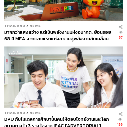
สำหรับเกมรุกกลยุทธ์
Ananda New Blue ยังได้มีการปล่อย
ตัววิดีโอความยาวเกือบ 2 นาที ที่เป็นเสมือนจุดเริ่มต้นแห่ง
พันธสัญญาว่าอนันดาจะไม่หยุดสร้างสรรค์สิ่งที่ดีกว่า ไม่ว่า
THAILAND
/
NEWS
อะไรจะเกิดขึ้น โดยเนื้อหาเผยให้เห็นช่วงเวลาแห่งข้อจำกัด
มากกว่าแสงสว่าง แต่เป็นพลังงานแห่งอนาคต: ย้อนรอย
57
68 ปี MEA จากแสงแรกแห่งสยามสู่พลังงานขับเคลื่อน
ต่างๆ แต่ก็ไม่สามารถหยุดความท้าทาย สร้างสิ่งที่ดีที่สุดให้ยิ่ง
เมือง ผ่าน MEA SPARK
กว่าเดิมให้ได้
ทั้งนี้ ในวิดีโอยังเผย Easter Egg
เป็นคอนโดมิเนียมแห่ง
อนาคต 2 แห่ง ที่ไม่เคยปรากฏในประเทศไทยมาก่อน หนึ่ง
เป็น Luxury Pool Villa ท่ามกลางแมกไม้บนตึกสูงระฟ้า ขณะ
ที่อีกแห่งเป็นภาพหญิงสาวอยู่ภายในคอนโดมิเนียมหรูที่มีผนัง
กระจกรูปโค้งลักษณะทรงกลมรอบล้อม ยื่นแหวกเข้าไปใน
อากาศ เผยภาพวิวพาโนรามาของสวนสีเขียวใจกลางเมือง
ก่อนที่ประเสริฐจะมาเฉลย (แบบไม่หมด) ว่าทั้งสองแห่งคือ
คอนโดมิเนียมระดับไฮเอนด์ 2 แบรนด์ใหม่ ตัวท็อปสุดที่เคย
THAILAND
/
NEWS
ทำมา ซึ่งกำลังจะก่อสร้างในอนาคต เพื่อตอบโจทย์ดีมานด์
DPU กับโมเดลการศึกษาปั้นคนให้ตอบโจทย์งานและโลก
คอนโดมิเนียมระดับไฮเอนด์ที่มีอยู่จริง โดยแห่งแรกจะนำ
136
อนาคต คว้า 3 รางวัลจาก IEAC [ADVERTORIAL]