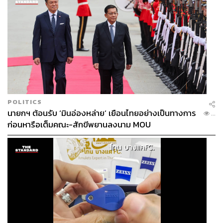
ล้านบาท เติบโต 20% ซึ่ง ณ ปัจจุบันมียอดขายรอโอน 6,220
ล้านบาท หรือ 52% ของเป้าหมายทั้งปี ส่วนที่เหลือจะสามารถ
ทยอยรับรู้ในปี 2566 โดยปี 2565 จะมี 4 โครงการสร้างเสร็จ
มูลค่า 15,839 ล้านบาท ล่าสุดบริษัทมีสินค้าพร้อมขาย
(สต๊อก) มูลค่า 28,000 ล้านบาท จาก 34 โครงการอีกด้วย
7 โครงการ รับปี 2565 มูลค่ารวม 28,200 ล้านบาท จับ
มือพาร์ตเนอร์ระดับโลกร่วมพัฒนา
POLITICS
นายกฯ ต้อนรับ ‘มินอ่องหล่าย’ เยือนไทยอย่างเป็นทางการ
...
ก่อนหารือเต็มคณะ-สักขีพยานลงนาม MOU
อาร์เทล พระราม 9 (Artale Rama9)
โครงการบ้านระ
ดับลักชัวรีใจกลางเมืองบนพระราม 9 ออกแบบและ
พัฒนาภายใต้แนวคิด Urban Luxury Pool Villa เกิดเป็น
ที่อยู่อาศัยแบบ Pool Villa หรูใจกลางเมือง