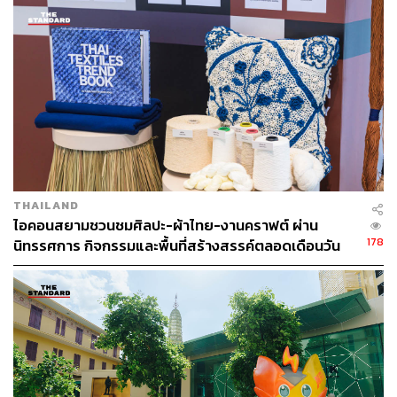
บริหาร สรุปงานด้านต่างๆ ภายใน 30 นาที, ระบบ
Ananda
เย็นตรงจากโรงงาน [ADVERTORIAL]
Clear
ระบบดูสต๊อกที่สามารถดูเป็นรายยูนิต ทำให้สามารถ
คุมคอร์สและตอบความต้องการของลูกค้าได้ในอนาคต,
Ananda
Sure
ระบบดูแลทั้งโปรดักต์และเซอร์วิสแบบเรียล
ไทม์ จึงสามารถแก้ไขทุกปัญหาได้ทันท่วงที และ
Ananda
PMO
เป็นการคุมในระดับโปรเจกต์ ช่วยในการควบคุมงบ
ประมาณต่างๆ
โดยประเสริฐย้ำว่านวัตกรรมทั้งหมดพร้อมแล้ว ในการจะผลัก
ดันให้ธุรกิจของอนันดาล้ำไปอีกขั้น พร้อมเพิ่มความ
THAILAND
แข็งแกร่งทางโมเดลทางธุรกิจให้มากขึ้นในอนาคต เหนือสิ่ง
ไอคอนสยามชวนชมศิลปะ-ผ้าไทย-งานคราฟต์ ผ่าน
อื่นใด ประสบการณ์ ข้อมูล และนวัตกรรรมดังกล่าว ได้ถูกนำ
178
นิทรรศการ กิจกรรมและพื้นที่สร้างสรรค์ตลอดเดือนวัน
มาผสานโดยบุคลากรภายในองค์กรทุกเจน เกิดเป็น Ananda
แม่ [ADVERTORIAL]
New Blue กลยุทธ์ทางการตลาดที่ทลายทุกขีดจำกัดของที่อยู่
อาศัยรูปแบบคอนโดมิเนียมให้เกิดขึ้นจริง
ทุกข้อจำกัดคือความท้าทาย เผยคอนโดมิเนียมแห่ง
อนาคต 2 แบรนด์ใหม่ระดับซูเปอร์ไฮเอนด์