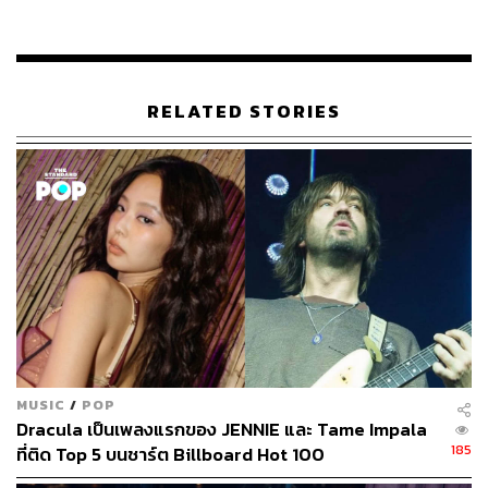
ft-all-too-well-hot-100-debut-1235001340/
TAGS:
Taylor Swift
Billboard Hot 100
เพลงสากล
RELATED STORIES
136
ABOUT THE AUTHOR
คริสตอฟเฟอร์ สเวนซัน
MUSIC
/
POP
บรรณาธิการแฟชั่นและคัลเจอร์ต่างประเทศ
Dracula เป็นเพลงแรกของ JENNIE และ Tame Impala
ประจำสำนักข่าว THE STANDARD
185
ที่ติด Top 5 บนชาร์ต Billboard Hot 100