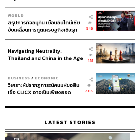
WORLD
สรุปภารกิจอนุทิน เยือนอินโดนีเซีย
546
ขับเคลื่อนการทูตเศรษฐกิจเชิงรุก
ประกาศหุ้นส่วนยุทธศาสตร์ไทย –
อินโดนีเซีย
Navigating Neutrality:
Thailand and China in the Age
181
of a New Global Order
BUSINESS
/
ECONOMIC
วิเคราะห์ปรากฏการณ์คนแห่ขอสิน
2.6K
เชื่อ CLICX อาจเป็นเพียงยอด
ภูเขาน้ำแข็ง ของปัญหาหนี้ครัว
เรือนไทยที่ถูกซุกไว้
LATEST STORIES