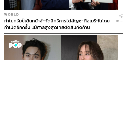
WORLD
ทำไมทรัมป์เดินหน้าจำกัดสิทธิการได้สัญชาติอเมริกันโดย
...
กำเนิดอีกครั้ง แม้ศาลสูงสุดเคยตัดสินคัดค้าน
ENTERTAINMENT
เก้า นพเก้า และ พาย รินรดา เตรียมร่วมงานกันใน ‘รสกาล
...
Enchanted Taste In Time’