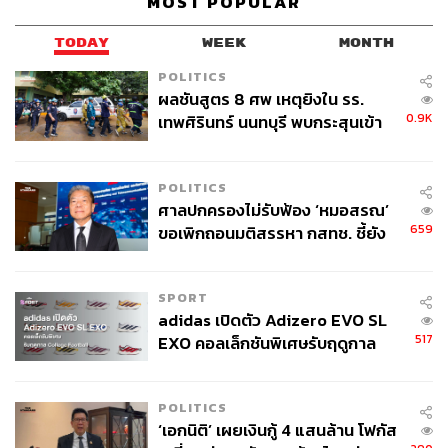
MOST POPULAR
TODAY
WEEK
MONTH
POLITICS
ผลชันสูตร 8 ศพ เหตุยิงใน รร.
0.9K
เทพศิรินทร์ นนทบุรี พบกระสุนเข้า
จุดสำคัญ ‘ศีรษะ-หน้าอก’ ครูถูกยิง
4 นัด จากระยะไกล
POLITICS
ศาลปกครองไม่รับฟ้อง ‘หมอสรณ’
659
ขอเพิกถอนมติสรรหา กสทช. ชี้ยัง
ไม่ใช่ผู้เดือดร้อนเสียหาย
SPORT
adidas เปิดตัว Adizero EVO SL
517
EXO คอลเล็กชันพิเศษรับฤดูกาล
College Football
POLITICS
‘เอกนิติ’ เผยเงินกู้ 4 แสนล้าน โฟกัส