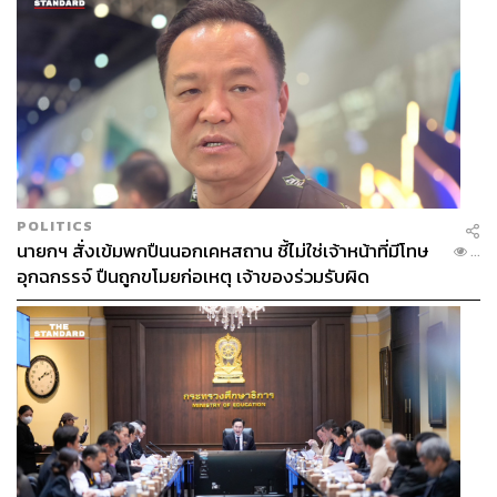
POLITICS
นายกฯ สั่งเข้มพกปืนนอกเคหสถาน ชี้ไม่ใช่เจ้าหน้าที่มีโทษ
...
อุกฉกรรจ์ ปืนถูกขโมยก่อเหตุ เจ้าของร่วมรับผิด