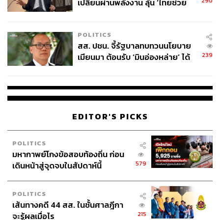
290
เปลี่ยนผ่านพลังงาน ลุ้น ‘ไทยช่วย
ไทยพลัส’ เฟส 2 รอประเมินความ
เหมาะสม
POLITICS
สส. ปชน. จี้รัฐบาลทบทวนนโยบาย
239
เมียนมา ต้อนรับ ‘มินอ่องหล่าย’ ได้
แค่สัญญาว่างเปล่า
EDITOR'S PICKS
POLITICS
มหากาพย์โกงข้อสอบท้องถิ่น ก่อน
579
เดินหน้าสู่จุดจบในสัปดาห์นี้
POLITICS
เส้นทางคดี 44 สส. ในชั้นศาลฎีกา
215
จะรู้ผลเมื่อไร