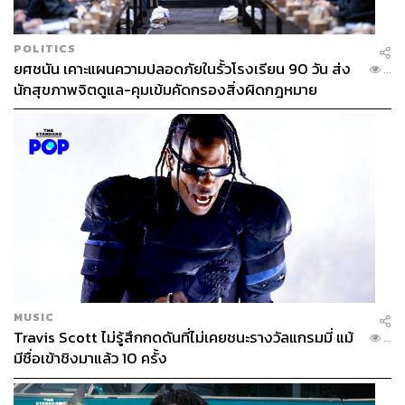
POLITICS
ยศชนัน เคาะแผนความปลอดภัยในรั้วโรงเรียน 90 วัน ส่ง
...
นักสุขภาพจิตดูแล-คุมเข้มคัดกรองสิ่งผิดกฎหมาย
MUSIC
Travis Scott ไม่รู้สึกกดดันที่ไม่เคยชนะรางวัลแกรมมี่ แม้
...
มีชื่อเข้าชิงมาแล้ว 10 ครั้ง