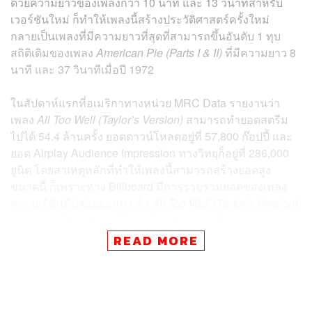
ด้วยความยาวของเพลงกว่า 10 นาที และ 13 วินาทีสำหรับ
เวอร์ชันใหม่ ก็ทำให้เพลงนี้สร้างประวัติศาสตร์ครั้งใหม่
กลายเป็นเพลงที่มีความยาวที่สุดที่สามารถขึ้นอันดับ 1 ทุบ
สถิติเดิมของเพลง
American Pie (Parts I & II)
ที่มีความยาว 8
นาที และ 37 วินาทีเมื่อปี 1972
ในสัปดาห์แรกที่อเมริกาทางหน่วย MRC Data รายงานว่า
เพลง
All Too Well (Taylor’s Version)
สามารถทำยอดสตรีม
ไปได้ 54.4 ล้านครั้ง ยอดดาวน์โหลดอยู่ที่ 57,800 ก๊อปปี้ และ
ยอด Airplay Audience Impression ทางวิทยุก็อยู่ที่ 286,000
ยูนิต โดยสาเหตุหลักที่ทำให้เพลงนี้สามารถสร้างยอดสูง
ขนาดนี้ ก็เพราะทาง Billboard มีการรวบรวมยอดของเพลง
ทุกเวอร์ชันที่ปล่อยออกมา ทั้ง
All Too Well (Taylor’s Version)
ฉบับ 5 นาทีกับ 29 วินาที,
All Too Well (10 Minute Version)
(Taylor’s Version)
และ
All Too Well (Sad Girl Autumn
READ MORE
Version)
– Recorded at Long Pond Studios
นอกเหนือจากนี้ ตัวยอดวิวของหนังสั้นเพลงนี้ทาง YouTube
ก็ได้มีส่วนช่วยสำหรับความสำเร็จในครั้งนี้ ซึ่งตอนนี้ก็มีการ