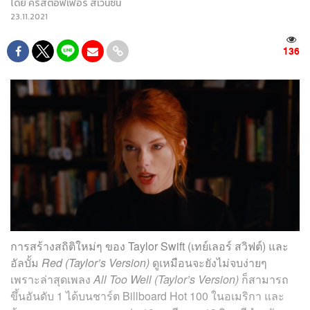
โดย
คริสตอฟเฟอร์ สเวนซัน
23.11.2021
136
การสร้างสถิติใหม่ๆ ของ Taylor Swift (เทย์เลอร์ สวิฟต์) และ
อัลบั้ม
Red (Taylor’s Version)
ดูเหมือนจะยังไม่จบง่ายๆ
เพราะล่าสุดเพลง
All Too Well (Taylor’s Version)
ก็สามารถ
ขึ้นอันดับ 1 ได้บนชาร์ต Billboard Hot 100 ในอเมริกา และ