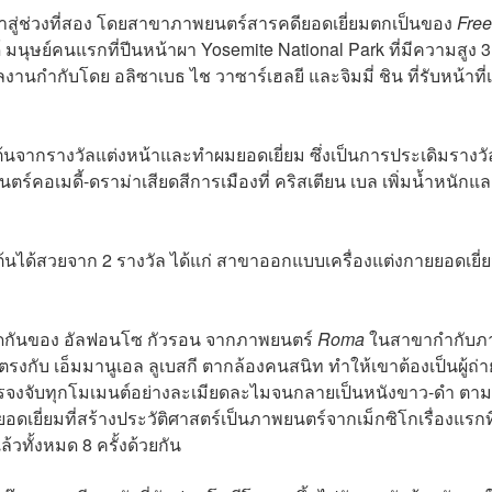
าสู่ช่วงที่สอง โดยสาขาภาพยนตร์สารคดียอดเยี่ยมตกเป็นของ
Free
 มนุษย์คนแรกที่ปีนหน้าผา Yosemite National Park ที่มีความสูง 
 ผลงานกำกับโดย
อลิซาเบธ ไช วาซาร์เฮลยี
และ
จิมมี่ ชิน
ที่รับหน้าที่
่มต้นจากรางวัลแต่งหน้าและทำผมยอดเยี่ยม ซึ่งเป็นการประเดิมรางวั
ตร์คอเมดี้-ดราม่าเสียดสีการเมืองที่ คริสเตียน เบล เพิ่มน้ำหนักแ
ิ่มต้นได้สวยจาก 2 รางวัล ได้แก่ สาขาออกแบบเครื่องแต่งกายยอดเยี่
ัลติดกันของ อัลฟอนโซ กัวรอน จากภาพยนตร์
Roma
ในสาขากำกับภ
ม่ตรงกับ เอ็มมานูเอล ลูเบสกี ตากล้องคนสนิท ทำให้เขาต้องเป็นผู้ถ่
บรรจงจับทุกโมเมนต์อย่างละเมียดละไมจนกลายเป็นหนังขาว-ดำ ตา
ยี่ยมที่สร้างประวัติศาสตร์เป็นภาพยนตร์จากเม็กซิโกเรื่องแรกที
้วทั้งหมด 8 ครั้งด้วยกัน