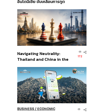
อินโดนีเซีย ขับเคลื่อนการทูต
เศรษฐกิจเชิงรุก ประกาศหุ้น
ส่วนยุทธศาสตร์ไทย –
อินโดนีเซีย
Navigating Neutrality:
172
Thailand and China in the
Age of a New Global
Order
BUSINESS
/
ECONOMIC