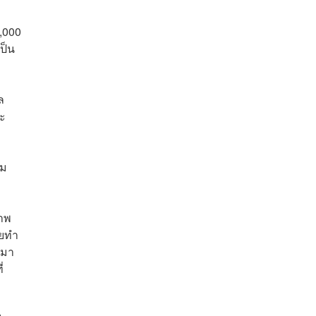
3,000
เป็น
ล
ละ
ยม
าพ
ายทำ
มมา
่