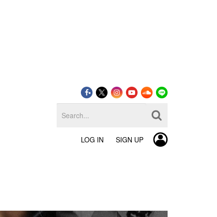
LOG IN
SIGN UP