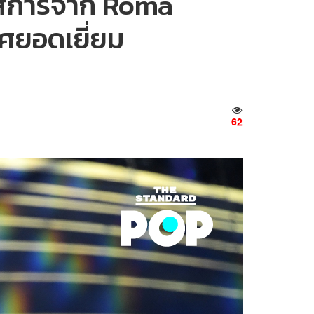
อสการ์จาก Roma
ศยอดเยี่ยม
62