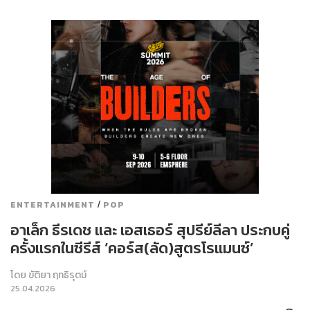
/
ENTERTAINMENT
POP
อาเล็ก ธีรเดช และ เอสเธอร์ สุปรีย์ลีลา ประกบคู่
ครั้งแรกในซีรีส์ ‘คอร์ส(ลัด)สูตรโรแมนซ์’
โดย
ขัติยา ฤทธิรุตม์
25.04.2026