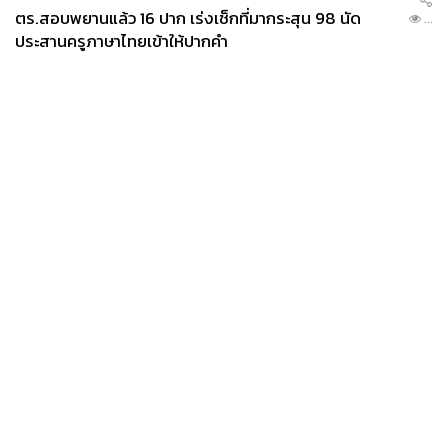
ตร.สอบพยานแล้ว 16 ปาก เร่งเช็กที่มากระสุน 98 นัด
...
ประสานครูภาษาไทยเข้าให้ปากคำ
News
Wealth
Pop
Podcast
Video
Now
Opinion
Careers
Events
Privacy
About
Contact
Policy
FOR
ADVERTISING
MEMBERSHIP