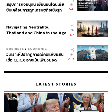
สรุปภารกิจอนุทิน เยือนอินโดนีเซีย
543
ขับเคลื่อนการทูตเศรษฐกิจเชิงรุก
ประกาศหุ้นส่วนยุทธศาสตร์ไทย –
อินโดนีเซีย
Navigating Neutrality:
Thailand and China in the Age
174
of a New Global Order
BUSINESS
/
ECONOMIC
วิเคราะห์ปรากฏการณ์คนแห่ขอสิน
2.6K
เชื่อ CLICX อาจเป็นเพียงยอด
ภูเขาน้ำแข็ง ของปัญหาหนี้ครัว
เรือนไทยที่ถูกซุกไว้
LATEST STORIES