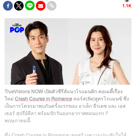
1.1K
TrueVisions NOW เปิดตัวซีรีส์แนวโรแมนติก-คอเมดี้เรื่อง
ใหม่
Crash Course in Romance
คอร์ส(ลัด)สูตรโรแมนซ์ ซึ่ง
เป็นการโคจรมาพบกันครั้งแรกของ อาเล็ก ธีรเดช และ เอส
เธอร์ สุปรีย์ลีลา พร้อมปักวันออกอากาศตอนแรก 7
พฤษภาคมนี้
ซึ่ง Crash Course in Romance เคยสร้างความประทับใจให้