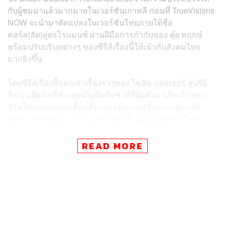
กับผู้ชมมาแล้วมากมายในเวอร์ชันเกาหลี ก่อนที่ TrueVisions
NOW จะนำมาดัดแปลงในเวอร์ชันไทยภายใต้ชื่อ
คอร์ส(ลัด)สูตรโรแมนซ์ ผ่านฝีมือการกำกับของ ตุ๋ย พฤกษ์
พร้อมปรับบริบทต่างๆ ของซีรีส์เรื่องนี้ให้เข้ากับสังคมไทย
มากยิ่งขึ้น
โดยซีรีส์เรื่องนี้บอกเล่าเรื่องราวของ ไพลิน (เอสเธอร์ สุปรีย์
ลีลา) อดีตนักกีฬาแบดมินตันทีมชาติที่ผันตัวมาเป็นเจ้าของ
ร้านไก่ทอดคุณแม่เลี้ยงเดี่ยวและต้องแบกรับภาระดูแลทั้ง
ลูกสาววัยเรียน ความวุ่นวายเริ่มต้นขึ้นเมื่อเธอตัดสินใจส่ง
ลูกสาวเข้าเรียนสถาบันกวดวิชาแต่กลับมีอุปสรรคทำให้ต้อง
ลาออก เธอจึงต้องพยายามทุกวิถีทางเพื่อให้ลูกสาวสอบเข้า
READ MORE
โรงเรียนมัธยมปลายชั้นนำระดับประเทศให้ได้ จนนำไปสู่
ความใกล้ชิดกับ องศา (อาเล็ก ธีรเดช) ติวเตอร์ชื่อดังจนกลาย
เป็นจุดเริ่มต้นของความสัมพันธ์ที่มากกว่าคำว่าครูและผู้
ปกครอง
ท่ามกลางเนื้อเรื่องโรแมนติก-คอเมดี้ แต่กลับแฝงเรื่องราว