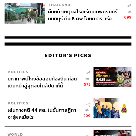
THAILAND
คืบหน้าเหตุยิงโรงเรียนเทพศิรินทร์
699
นนทบุรี ดับ 6 ศพ โฆษก ตร. เร่ง
สอบปมขโมยปืนปู่ก่อเหตุ
EDITOR'S PICKS
POLITICS
มหากาพย์โกงข้อสอบท้องถิ่น ก่อน
573
เดินหน้าสู่จุดจบในสัปดาห์นี้
POLITICS
เส้นทางคดี 44 สส. ในชั้นศาลฎีกา
209
จะรู้ผลเมื่อไร
WORLD