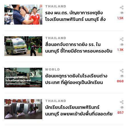
THAILAND
รอง ผบ.ตร. บัญชาการเหตุยิง
1.5K
โรงเรียนเทพศิรินทร์ นนทบุรี สั่ง
ค้นหา 2 รอบยืนยันไร้คนติดค้าง พบ
ศพปู่-ย่าที่บ้านพักผู้ก่อเหตุ
THAILAND
สื่อนอกจับตากราดยิง รร. ใน
1.3K
นนทบุรี ชี้ไทยมีอัตราครอบครองปืน
สูงในระดับต้นของภูมิภาค
WORLD
ย้อนเหตุกราดยิงในโรงเรียนต่าง
868
ประเทศ ที่ผู้ก่อเหตุเป็นนักเรียน
THAILAND
นักเรียนโรงเรียนเทพศิรินทร์
857
นนทบุรี อพยพเข้ายังพื้นที่ปลอดภัย
ชั่วคราว หลังเหตุใช้อาวุธปืนภายใน
โรงเรียนคลี่คลาย