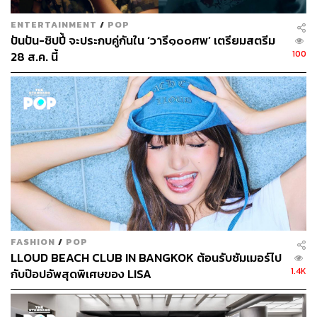
ENTERTAINMENT
/
POP
ปันปัน-ชิปปี้ จะประกบคู่กันใน ‘วารี๑๐๐ศพ’ เตรียมสตรีม
100
28 ส.ค. นี้
FASHION
/
POP
LLOUD BEACH CLUB IN BANGKOK ต้อนรับซัมเมอร์ไป
1.4K
กับป๊อปอัพสุดพิเศษของ LISA