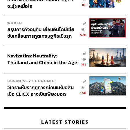
เข้าสู่ใจกลางเมืองอย่างอโศกและทองหล่อได้อย่างสะดวก
181
จะรู้ผลเมื่อไร
สบายเพียงไม่กี่สถานี และรถไฟฟ้าสายสีเหลืองที่สามารถเดิน
ทางไปยังศรีนครินทร์และลาดพร้าวได้อีกด้วย จึงช่วยย่นเวลา
การเดินทางเพื่อให้คุณได้มีเวลาใช้ชีวิตในแบบของตัวเองได้
WORLD
อย่างเต็มที่
สรุปภารกิจอนุทิน เยือนอินโดนีเซีย
526
ขับเคลื่อนการทูตเศรษฐกิจเชิงรุก
อย่างที่บอก โลเคชันนี้กำลังเข้าสู่การเป็น New CBD
ประกาศหุ้นส่วนยุทธศาสตร์ไทย –
กรุงเทพฯ ฝั่งตะวันออกอย่างเต็มรูปแบบ ทำให้เมกะโปรเจกต์
อินโดนีเซีย
Navigating Neutrality:
ต่างๆ เกิดขึ้นมามากมาย รวมถึงสิ่งอำนวยความสะดวกครบ
Thailand and China in the Age
ครัน ตอบโจทย์ชีวิตที่คนรุ่นใหม่ต้องการ ไม่ว่าจะเป็นออฟฟิศ
157
of a New Global Order
สำนักงาน โรงเรียนนานาชาติอย่าง โรงเรียนประชาคม
นานาชาติ (ICS), โรงเรียนบางกอกพัฒนา, โรงเรียน
BUSINESS
/
ECONOMIC
นานาชาติคอนคอร์เดียน, โรงเรียนนานาชาติเซนต์ แอน
วิเคราะห์ปรากฏการณ์คนแห่ขอสิน
ดรูว์ส, โรงเรียนนานาชาติราฟเฟิลส์ อเมริกัน กรุงเทพฯ หรือ
2.5K
เชื่อ CLICX อาจเป็นเพียงยอด
โรงพยาบาลชั้นนำอย่าง โรงพยาบาลวัทธนเชฏฐ์ อินเตอร์
ภูเขาน้ำแข็ง ของปัญหาหนี้ครัว
เนชั่นแนล (WIH), โรงพยาบาลบางนา, โรงพยาบาล
เรือนไทยที่ถูกซุกไว้
ศรีนครินทร์, โรงพยาบาลสินแพทย์ ศรีนครินทร์ รวมไปถึง
แหล่งไลฟ์สไตล์ต่างๆ เช่น เซ็นทรัล บางนา, เซ็นทรัล วิลเลจ,
LATEST STORIES
เมกาบางนา