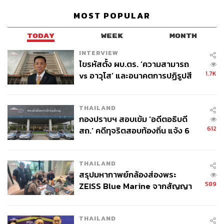
MOST POPULAR
My Neighborhood: ทุกไลฟ์สไตล์ที่คุณมองหา อยู่ใกล้
TODAY
WEEK
MONTH
กว่าที่คิด
INTERVIEW
ไขรหัสตั้ง ผบ.ตร. ‘ความสามารถ
อีกจุดเด่นคือ ‘ทำเล’ เพราะเป็นเรื่องที่อนันดาให้ความสำคัญ
1.7K
vs อาวุโส’ และอนาคตการปฏิรูปสี
อย่างมาก ซึ่ง AIRI SUKHUMVIT-BANGNA KM.5 สามารถ
กากี กับ พล.ต.อ. เอก อังสนานนท์
คว้าทำเลที่เป็นเหมือน ‘GEM OF BANGNA’ ทำเลที่หาไม่ได้
อีกแล้วบนถนนบางนา กม.5 ซึ่งเป็นทำเลศักยภาพที่คนรุ่น
THAILAND
ใหม่เข้ามาอยู่อาศัยกันมากขึ้น และกลายเป็น New CBD
กองปราบฯ สอบเข้ม ‘อดีตอธิบดี
กรุงเทพฯ ฝั่งตะวันออกที่น่าจับตา และยังใกล้ทุกความ
612
สถ.’ คดีทุจริตสอบท้องถิ่น แจ้ง 6
ต้องการที่คุณและครอบครัวมองหา
ข้อหาหนัก จ่อชง ป.ป.ช. 12 ส.ค. นี้
THAILAND
สรุปมหากาพย์กล้องส่องพระ
589
ZEISS Blue Marine จากสัญญา
ผลิต 8.3 ล้าน สู่ข้อพิพาท ‘มา
เวลล์ฯ’ ฟ้อง ‘โทน บางแค’ ผิดนัด
THAILAND
จ่ายหนี้-แอบระบุแบรนด์