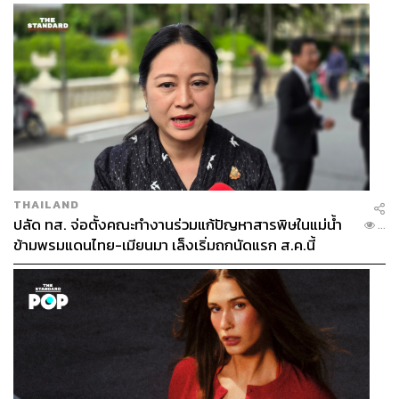
‘LAPIS’
‘LAPIS’
บ้านที่สะท้อนความงามเหนือระดับจากอัญมณี
สีน้ำเงินเข้ม สู่ชื่อที่สร้างแรงบันดาลใจ มอบวิสัยทัศน์และ
ความหรูหรา รวมไปถึงเชื่อมต่อการใช้ชีวิตที่มีเอกลักษณ์ให้
กับผู้ที่ได้ครอบครอง
THAILAND
บนพื้นที่ 369 ตารางเมตร ถูกดีไซน์ให้เป็นพื้นที่สำหรับชีวิตที่
ปลัด ทส. จ่อตั้งคณะทำงานร่วมแก้ปัญหาสารพิษในแม่น้ำ
...
หรูหราเหนือระดับ โดยมีจุดเด่นอยู่ที่ 360° Courtyard ให้คุณ
ข้ามพรมแดนไทย-เมียนมา เล็งเริ่มถกนัดแรก ส.ค.นี้
ได้สัมผัสพื้นที่สีเขียวจากทุกมุมในบ้าน และการออกแบบ
Semi Outdoor เชื่อมต่อตัวบ้านกับธรรมชาติได้อย่างลงตัว
ทำให้พื้นที่ Living & Dining มีความโปร่งโล่ง