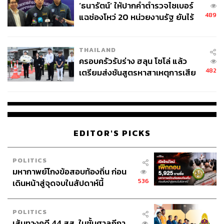
‘ธนารัตน์’ ให้ปากคำตำรวจไซเบอร์
489
แฉช่องโหว่ 20 หน่วยงานรัฐ ยันไร้
นัยทางการเมือง
THAILAND
ครอบครัวรับร่าง ฮลุน โซโล่ แล้ว
482
เตรียมส่งชันสูตรหาสาเหตุการเสีย
ชีวิต
EDITOR'S PICKS
POLITICS
ด้วยโลเคชันที่ตั้งอยู่ใจกลางบางนา กม.5 สามารถเชื่อมต่อกับ
มหากาพย์โกงข้อสอบท้องถิ่น ก่อน
ถนนสุขุมวิทและถนนศรีนครินทร์ ใกล้ทางพิเศษเฉลิม
536
เดินหน้าสู่จุดจบในสัปดาห์นี้
มหานคร วิ่งตรงสู่ใจกลาง CBD ได้อย่างสะดวกสบาย ขณะ
เดียวกันยังได้เปรียบด้านการเดินทางด้วยรถสาธารณะ เพราะ
ใกล้กับรถไฟฟ้าสายสีเขียว สถานีบางนา ที่สามารถเชื่อมต่อ
POLITICS
เส้นทางคดี 44 สส. ในชั้นศาลฎีกา