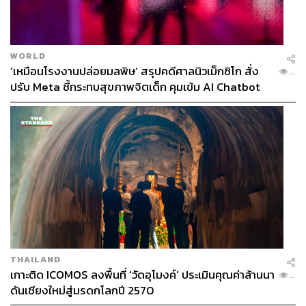
ทุกดีเทลถูกออกแบบให้มีความ Uniqueness ผ่าน UNIQUE
FACADE จึงสะท้อน Attitude ที่ไม่ซ้ำใคร เป็นตัวเองยิ่งกว่าที่
WORLD
เคย
‘เหมือนโรงงานปล่อยมลพิษ’ สรุปคดีศาลนิวเม็กซิโก สั่ง
...
ปรับ Meta ชี้กระทบสุขภาพจิตเด็ก คุมเข้ม AI Chatbot
THAILAND
เกาะติด ICOMOS ลงพื้นที่ ‘วัดอุโมงค์’ ประเมินคุณค่าล้านนา
...
ดันเชียงใหม่สู่มรดกโลกปี 2570