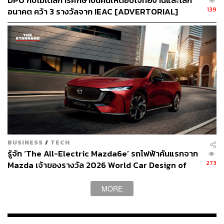
DPU กับโมเดลการศึกษาปั้นคนให้ตอบโจทย์งานและโลก
DISTINCTIVE
ความเป็นส่วนตัวกว่าที่เคย เอกสิทธิ์
139
อนาคต คว้า 3 รางวัลจาก IEAC [ADVERTORIAL]
เพียง 40 ครอบครัว แต่ใกล้กับแหล่งอำนวยความ
สะดวกที่หาแทบไม่ได้อีกแล้ว
ELEGANT
ความหรูหราที่มาจากความเรียบง่ายและ
การเลือกอย่างพิถีพิถันให้เหมาะกับทุกไลฟ์สไตล์ของทุก
คนในครอบครัว
กลายมาเป็น My Place, My Attitude บ้านเพื่อทุกความเป็น
ตัวเอง บ้านหรูที่สะท้อนตัวตนด้วยความประณีตทุกราย
ละเอียดที่แตกต่างและเป็นตัวเองอย่างลงตัว บนที่สุดของทำเล
CBD ฝั่งตะวันออก บางนา กม.5
BUSINESS
/
TECH
รู้จัก ‘The All-Electric Mazda6e’ รถไฟฟ้าคันแรกจาก
เอกสิทธิ์เพียง 40 ครอบครัว 📍 พร้อมความเป็นส่วนตัวกว่าที่
273
Mazda เจ้าของรางวัล 2026 World Car Design of
เคย พร้อมคอนเซปต์และฟังก์ชันที่โดดเด่นไม่เหมือนใคร
the Year [ADVERTORIAL]
MORE
การถ่ายทอดการเป็น ‘บ้านเพื่อทุกความเป็นตัวเอง’ ถูกตีความ
ผ่านทุกมิติของโครงการ AIRI SUKHUMVIT-BANGNA
KM.5 ภายใต้ 4 องค์ประกอบ ได้แก่