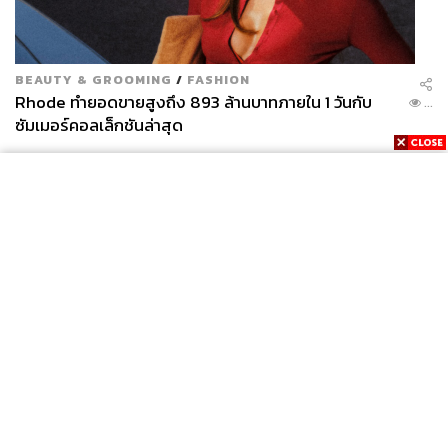
BEAUTY & GROOMING
/
FASHION
Rhode ทำยอดขายสูงถึง 893 ล้านบาทภายใน 1 วันกับ
...
ซัมเมอร์คอลเล็กชันล่าสุด
จุดเด่นที่ลืมไม่ได้คือ Grand Master Bedroom ห้องนอนขนาด
ใหญ่ที่แบ่งโซน Walk-in Closet ให้เชื่อมต่อห้องน้ำแบบ His &
Her พร้อมอ่างอาบน้ำ และยังเพิ่มพื้นที่ Double Family Area
ให้ตอบโจทย์ทุกกิจกรรมภายในบ้าน และ Grand Dining &
Pantry ที่สามารถเชื่อมต่อครัวไทยได้ รวมไปถึงห้องนอนล่าง
พร้อมห้องน้ำในตัวที่รองรับการอยู่อาศัยของผู้สูงอายุด้วยการ
ใช้พื้น Soft Floor เพื่อลดแรงกระแทก และ Terrace Area มอง
เห็นวิวสวนได้ทันทีตั้งแต่เดินออกจากห้องนอน
News
Wealth
Pop
Podcast
Video
Now
Opinion
Careers
Events
Privacy
About
Contact
Policy
FOR
ADVERTISING