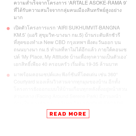
ความสำเร็จจากโครงการ ‘ARTALE ASOKE-RAMA 9’
ที่ได้รับความสนใจจากกลุ่มคนเมืองสินทรัพย์สูงอย่าง
มาก
เปิดตัวโครงการแรก ‘AIRI SUKHUMVIT-BANGNA
KM.5’ (แอริ สุขุมวิท-บางนา กม.5) บ้านระดับลักชัวรี
ที่สุดของทำเล New CBD กรุงเทพฯ ฝั่งตะวันออก บน
ถนนบางนา กม.5 ทำเลที่หาไม่ได้อีกแล้ว ภายใต้คอนเซ
ปต์ ‘My Place, My Attitude บ้านเพื่อทุกความเป็นตัวเอง’
เอกสิทธิ์เพียง 40 ครอบครัว เริ่มต้น 19-35 ล้านบาท
มาพร้อมคอนเซปต์และฟังก์ชันที่โดดเด่น เช่น 360°
Courtyard มองเห็นวิวสวนจากทุกมุมของบ้าน อีกทั้ง
โครงการยังออกแบบให้บ้านเกือบทุกหลังตั้งอยู่หน้าสวน
ส่วนกลาง (Facing Around Serene Park) มีสวนหน้า
บ้านเป็นของตัวเองแบบไม่ชนใคร UNIQUE FACADE
โดดเด่นสะท้อน Attitude ไม่ซ้ำใคร ออกแบบในสไตล์
READ MORE
Timeless Design ดีไซน์ที่โดดเด่นเหนือกาลเวลา ผสม
ผสานจุดเด่นของสองยุคสมัยอย่างลงตัว มาพร้อม AIRI
PRESTIGE CLUB คลับเฮาส์ขนาดใหญ่ พร้อมสระว่าย