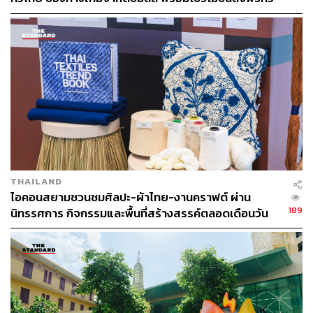
ประเทศ ส่งไว สั่งก่อนเที่ยง ได้ของวันถัดไป ส่งสินค้าแบบ
เย็นตรงจากโรงงาน [ADVERTORIAL]
THAILAND
ไอคอนสยามชวนชมศิลปะ-ผ้าไทย-งานคราฟต์ ผ่าน
189
นิทรรศการ กิจกรรมและพื้นที่สร้างสรรค์ตลอดเดือนวัน
แม่ [ADVERTORIAL]
‘AIRI’ บ้านที่สะท้อนตัวตนและแนวคิดที่เป็นคุณ
แบรนด์ AIRI โฉมใหม่ไม่เพียงพลิกโฉมดีไซน์การออกแบบให้
มีความลักชัวรี แต่ยังมาพร้อม AIRI BRAND DNA ทั้ง 4 แกน