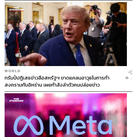
My Aesthetic: ดีไซน์ที่โดนใจตั้งแต่แรกเห็น โดดเด่น
เหนือกาลเวลา
ดีไซน์ที่ถ่ายทอดผ่านการออกแบบที่คิดมาแล้วทุกรายละเอียด
ภายใต้คอนเซปต์ Timeless Design ดีไซน์ที่โดดเด่นเหนือ
กาลเวลา ผสมผสานจุดเด่นของสองยุคสมัยอย่างลงตัว
สะท้อนรสนิยมเหนือระดับของผู้อยู่อาศัยผ่าน Distinctive
Color ซึ่งจะเห็นได้จาก ‘AIRI PRESTIGE CLUB’ คลับเฮาส์
WORLD
ทรัมป์ปฏิเสธข่าวลือสหรัฐฯ ขาดแคลนอาวุธในการทำ
ขนาดใหญ่ที่มาพร้อมสระว่ายน้ำขนาด Half Size Olympic
...
สงครามกับอิหร่าน เผยกำลังล่าตัวคนปล่อยข่าว
ยาว 25 เมตร ภายใต้เฉดสี Jade Green อัญมณีสีเขียวที่ให้
ความรู้สึกผ่อนคลาย มีชีวิตชีวา
รวมไปถึงแบบบ้าน LAPIS ความหรูหราเหนือระดับจาก
อัญมณีสีน้ำเงินเข้ม Sapphire blue สะท้อนความมั่นคง สุขุม
ลุ่มลึก และการใช้ชีวิตอย่างมีเอกลักษณ์ และแบบบ้าน
MAROON การออกแบบเหนือกาลเวลาจากอัญมณีสีแดง Red
Ruby ที่เต็มไปด้วยพลังและแรงบันดาลใจ