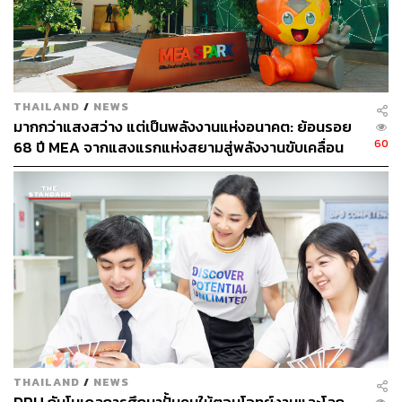
ที่ตอบโจทย์กลุ่มลูกค้าคนรุ่นใหม่ที่โดดเด่นมีเอกลักษณ์
เฉพาะตัว
THAILAND
/
NEWS
มากกว่าแสงสว่าง แต่เป็นพลังงานแห่งอนาคต: ย้อนรอย
60
68 ปี MEA จากแสงแรกแห่งสยามสู่พลังงานขับเคลื่อน
เมือง ผ่าน MEA SPARK
STYLISH
ความพิเศษในการเลือกและออกแบบทุกราย
ละเอียดให้มีเอกลักษณ์ที่ไม่เหมือนใคร
MODERN
ความเรียบง่ายที่เต็มไปด้วยดีไซน์โดดเด่น
THAILAND
/
NEWS
เหนือกาลเวลา เหมาะกับการใช้ชีวิตที่ทันสมัย