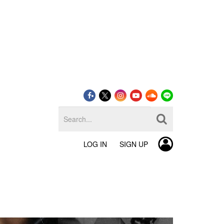
LOG IN
SIGN UP