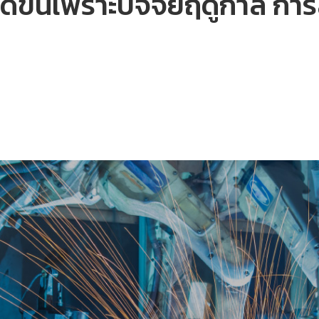
ีขึ้นเพราะปัจจัยฤดูกาล การ