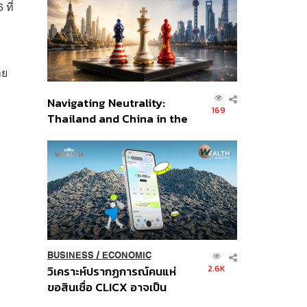
ที่
อินโดนีเซีย
ร
าย
Navigating Neutrality:
169
Thailand and China in the
Age of a New Global
Order
BUSINESS
/
ECONOMIC
2.6K
วิเคราะห์ปรากฏการณ์คนแห่
ขอสินเชื่อ CLICX อาจเป็น
เพียงยอดภูเขาน้ำแข็ง ของ