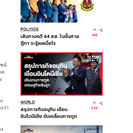
POLITICS
198
เส้นทางคดี 44 สส. ในชั้นศาล
ฎีกา จะรู้ผลเมื่อไร
่
ชน์
าท
ละ
ละ
WORLD
งว่า
539
สรุปภารกิจอนุทิน เยือน
อินโดนีเซีย ขับเคลื่อนการทูต
เศรษฐกิจเชิงรุก ประกาศหุ้น
อง
ส่วนยุทธศาสตร์ไทย –