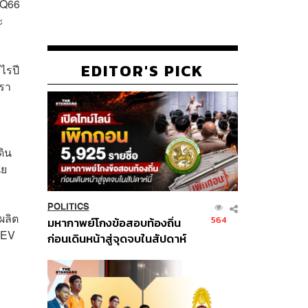
2Q66
ะ
EDITOR'S PICK
ไรปี
ตรา
ดิน
ัย
POLITICS
ผลิต
564
มหากาพย์โกงข้อสอบท้องถิ่น
ต EV
ก่อนเดินหน้าสู่จุดจบในสัปดาห์
นี้