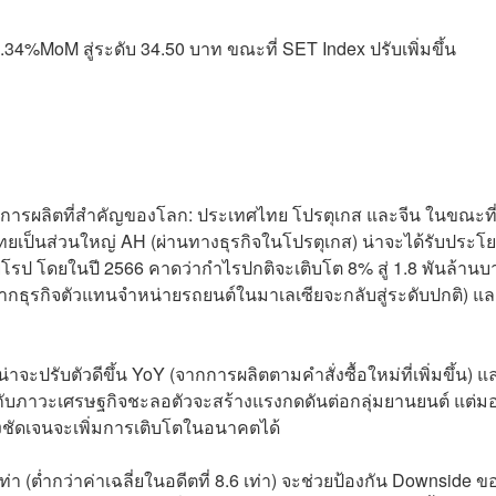
 5.34%MoM สู่ระดับ 34.50 บาท ขณะที่ SET Index ปรับเพิ่มขึ้น
านการผลิตที่สำคัญของโลก: ประเทศไทย โปรตุเกส และจีน ในขณะที
ไทยเป็นส่วนใหญ่ AH (ผ่านทางธุรกิจในโปรตุเกส) น่าจะได้รับประโย
ุโรป โดยในปี 2566 คาดว่ากำไรปกติจะเติบโต 8% สู่ 1.8 พันล้านบ
ากธุรกิจตัวแทนจำหน่ายรถยนต์ในมาเลเซียจะกลับสู่ระดับปกติ) แ
รับตัวดีขึ้น YoY (จากการผลิตตามคำสั่งซื้อใหม่ที่เพิ่มขึ้น) แ
วกับภาวะเศรษฐกิจชะลอตัวจะสร้างแรงกดดันต่อกลุ่มยานยนต์ แต่มอ
ชัดเจนจะเพิ่มการเติบโตในอนาคตได้
 เท่า (ต่ำกว่าค่าเฉลี่ยในอดีตที่ 8.6 เท่า) จะช่วยป้องกัน Downside ข