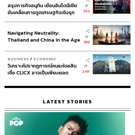
สรุปภารกิจอนุทิน เยือนอินโดนีเซีย
553
ขับเคลื่อนการทูตเศรษฐกิจเชิงรุก
ประกาศหุ้นส่วนยุทธศาสตร์ไทย –
อินโดนีเซีย
Navigating Neutrality:
Thailand and China in the Age
188
of a New Global Order
BUSINESS
/
ECONOMIC
วิเคราะห์ปรากฏการณ์คนแห่ขอสิน
2.6K
เชื่อ CLICX อาจเป็นเพียงยอด
ภูเขาน้ำแข็ง ของปัญหาหนี้ครัว
เรือนไทยที่ถูกซุกไว้
LATEST STORIES