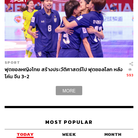
TAGS:
ฟุตซอลทีมชาติไทย
AFC Futsal
กีฬาฟุตซอล
SPORT
AFC Futsal Asian Cup 2024
ฟุตซอลหญิงไทย สร้างประวัติศาสตร์ไป ฟุตซอลโลก หลัง
593
โค่น จีน 3-2
MORE
MOST POPULAR
104
TODAY
WEEK
MONTH