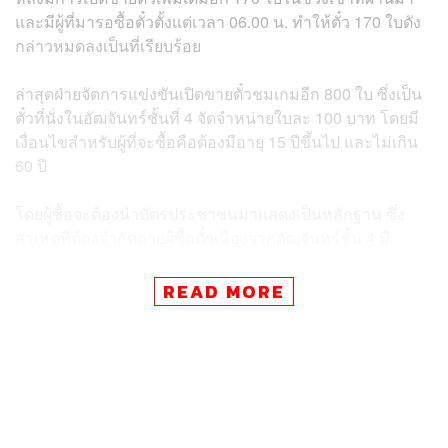
และมีผู้ที่มารอซื้อตั๋วตั้งแต่เวลา 06.00 น. ทำให้ตั๋ว 170 ใบดัง
กล่าวหมดลงเป็นที่เรียบร้อย
ล่าสุดฝ่ายจัดการแข่งขันเปิดขายตั๋วชมเกมอีก 800 ใบ ซึ่งเป็น
ตั๋วที่นั่งในอัฒจันทร์ชั้นที่ 4 จัดจำหน่ายใบละ 100 บาท โดยมี
เงื่อนไขสำหรับผู้ที่จะซื้อคือต้องมีอายุ 15 ปีขึ้นไป และไม่เกิน
60 ปี
โดยผู้ซื้อจะต้องนำบัตรประชาชนมาแสดงเป็นหลักฐาน ซึ่ง
สาเหตุที่ต้องจำกัดอายุผู้ซื้อตั๋วเนื่องจากอัฒจันทร์ชั้น 4 มี
ความลาดชันเป็นพิเศษ จึงต้องมีการจำกัดอายุเพื่อความ
ปลอดภัยของผู้เข้าชม
READ MORE
แฟนๆ ที่สนใจสามารถหาซื้อตั๋วได้ที่หน้าสนามจนกว่าตั๋ว 800
ใบดังกล่าวจะหมด
นอกจากนี้ ฝ่ายจัดการแข่งขันยังจัดเตรียมจอยักษ์ไว้ที่หน้า
สนามบางกอก อารีน่า เพื่อรองรับแฟนบอลที่ไม่มีตั๋วชมซึ่ง