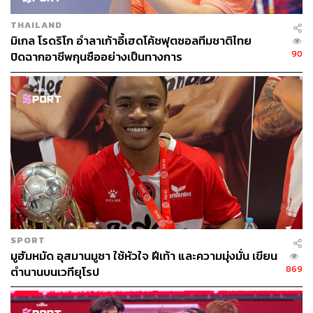
THAILAND
มิเกล โรดริโก อำลาเก้าอี้เฮดโค้ชฟุตซอลทีมชาติไทย
90
ปิดฉากอาชีพกุนซืออย่างเป็นทางการ
SPORT
มูฮัมหมัด อุสมานมูซา ใช้หัวใจ ฝีเท้า และความมุ่งมั่น เขียน
869
ตำนานบนเวทียุโรป