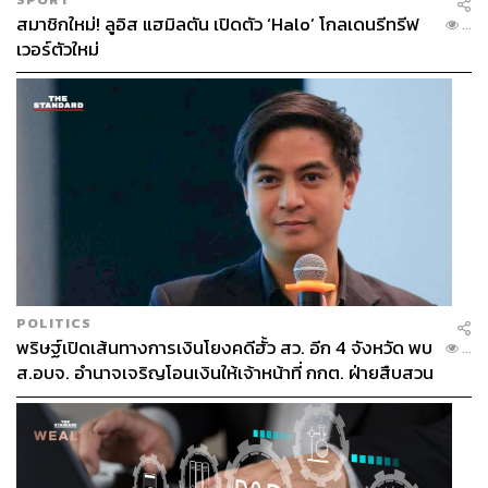
สมาชิกใหม่! ลูอิส แฮมิลตัน เปิดตัว ‘Halo’ โกลเดนรีทรีฟ
...
เวอร์ตัวใหม่
POLITICS
พริษฐ์เปิดเส้นทางการเงินโยงคดีฮั้ว สว. อีก 4 จังหวัด พบ
...
ส.อบจ. อำนาจเจริญโอนเงินให้เจ้าหน้าที่ กกต. ฝ่ายสืบสวน