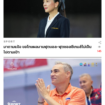
SPORT
มาดามแป้ง ขอโทษผลงานฟุตบอล-ฟุตซอลซีเกมส์ไม่เป็น
145
ไปตามเป้า