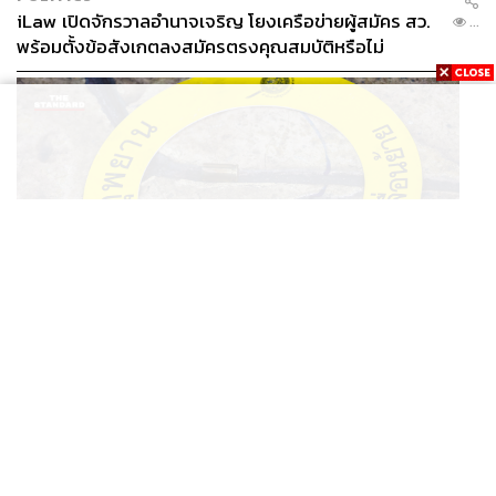
iLaw เปิดจักรวาลอำนาจเจริญ โยงเครือข่ายผู้สมัคร สว.
...
พร้อมตั้งข้อสังเกตลงสมัครตรงคุณสมบัติหรือไม่
THAILAND
รอง ผบช. ภ.1 เผย เก็บพยานหลักฐานเกี่ยวกับผู้ก่อเหตุยิง
...
ในโรงเรียนไปตรวจสอบทั้งหมดแล้ว