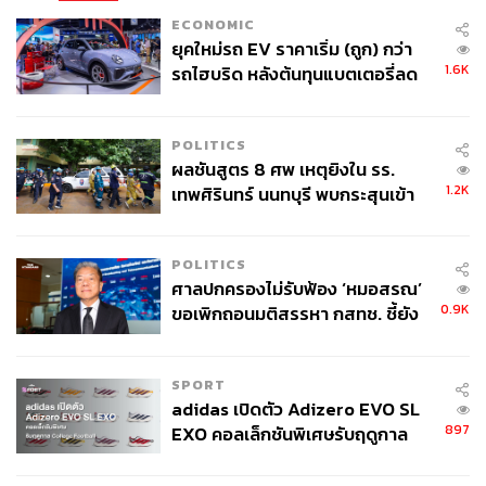
ABOUT THE AUTHOR
ECONOMIC
ยุคใหม่รถ EV ราคาเริ่ม (ถูก) กว่า
สมศักดิ์ จันทวิชชประภา
1.6K
รถไฮบริด หลังต้นทุนแบตเตอรี่ลด
โปรดิวเซอร์ คอลัมนิสต์ และบรรณาธิการ ผู้
ลง - จีนแห่บุกตลาดเกิดใหม่
หลงใหลในความตื่นเต้นของกีฬาและความ
สงบของการอ่านหนังสือเงียบๆ
POLITICS
ABOUT THE PHOTOGRAPHER
ผลชันสูตร 8 ศพ เหตุยิงใน รร.
1.2K
เทพศิรินทร์ นนทบุรี พบกระสุนเข้า
ดิษยุตม์ ธนบุญชัย
จุดสำคัญ ‘ศีรษะ-หน้าอก’ ครูถูกยิง
บรรณาธิการข่าวกีฬา สำนักข่าว THE
4 นัด จากระยะไกล
STANDARD
POLITICS
ศาลปกครองไม่รับฟ้อง ‘หมอสรณ’
0.9K
ขอเพิกถอนมติสรรหา กสทช. ชี้ยัง
ไม่ใช่ผู้เดือดร้อนเสียหาย
SPORT
adidas เปิดตัว Adizero EVO SL
897
EXO คอลเล็กชันพิเศษรับฤดูกาล
College Football