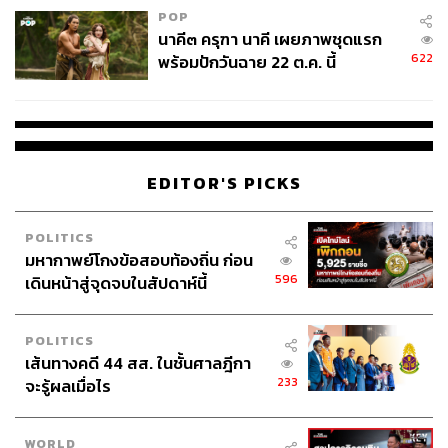
POP
นาคี๓ ครุฑา นาคี เผยภาพชุดแรก
622
พร้อมปักวันฉาย 22 ต.ค. นี้
EDITOR'S PICKS
POLITICS
มหากาพย์โกงข้อสอบท้องถิ่น ก่อน
596
เดินหน้าสู่จุดจบในสัปดาห์นี้
POLITICS
เส้นทางคดี 44 สส. ในชั้นศาลฎีกา
233
จะรู้ผลเมื่อไร
WORLD