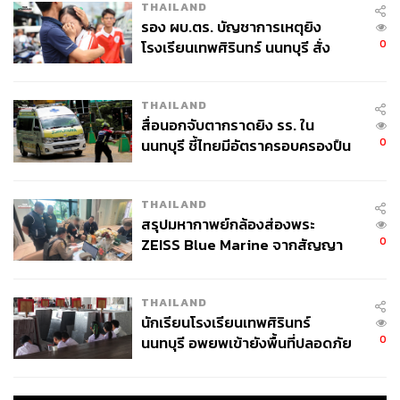
THAILAND
รอง ผบ.ตร. บัญชาการเหตุยิง
0
โรงเรียนเทพศิรินทร์ นนทบุรี สั่ง
ค้นหา 2 รอบยืนยันไร้คนติดค้าง พบ
ศพปู่-ย่าที่บ้านพักผู้ก่อเหตุ
THAILAND
สื่อนอกจับตากราดยิง รร. ใน
0
นนทบุรี ชี้ไทยมีอัตราครอบครองปืน
สูงในระดับต้นของภูมิภาค
THAILAND
สรุปมหากาพย์กล้องส่องพระ
0
ZEISS Blue Marine จากสัญญา
ผลิต 8.3 ล้าน สู่ข้อพิพาท ‘มา
เวลล์ฯ’ ฟ้อง ‘โทน บางแค’ ผิดนัด
THAILAND
จ่ายหนี้-แอบระบุแบรนด์
นักเรียนโรงเรียนเทพศิรินทร์
0
นนทบุรี อพยพเข้ายังพื้นที่ปลอดภัย
ชั่วคราว หลังเหตุใช้อาวุธปืนภายใน
โรงเรียนคลี่คลาย