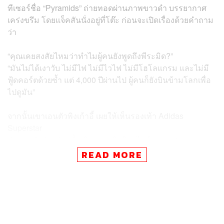
ทีเซอร์ชื่อ “Pyramids” ถ่ายทอดผ่านภาพขาวดำ บรรยากาศ
เคร่งขรึม โดยแจ็คสันนั่งอยู่ที่โต๊ะ ก่อนจะเปิดเรื่องด้วยคำถาม
ว่า
“คุณเคยสงสัยไหมว่าทำไมผู้คนยังพูดถึงพีระมิด?”
“มันไม่ได้เงาวับ ไม่มีไฟ ไม่มีไวไฟ ไม่มีโฮโลแกรม และไม่มี
ฟู้ดคอร์ตด้วยซ้ำ แต่ 4,000 ปีผ่านไป ผู้คนก็ยังบินข้ามโลกเพื่อ
ไปดูมัน”
จากนั้นเขาเอนตัวพิงเก้าอี้ เผยให้เห็นรองเท้า Adidas
Superstar
ก่อนจะปิดท้ายด้วยน้ำเสียงคมกริบในสไตล์เฉพาะตัว
READ MORE
“ตอนนี้… ไม่มีอะไรเหมือนมันอีกแล้ว ยกเว้นเจ้าพวกนี้แหละ”
วิดีโอนี้ถือเป็นเพียงบทแรกของแคมเปญแบบมัลติพาร์ต ที่จะ
ทยอยเปิดตัวในเร็วๆ นี้ โดยจะมีศิลปินและผู้ทรงอิทธิพลทาง
วัฒนธรรมจากหลากหลายเจเนอเรชัน มาร่วมตีความคำว่า
“Original” ในแบบของตัวเอง