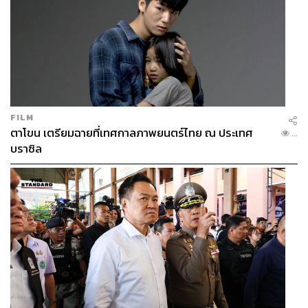
FILM
ตาโขน เตรียมฉายที่เทศกาลภาพยนตร์ไทย ณ ประเทศ
...
บราซิล