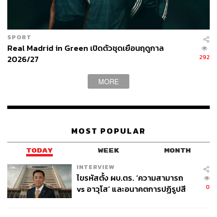
SPORT
Real Madrid in Green เปิดตัวชุดเยือนฤดูกาล
292
2026/27
MORE
MOST POPULAR
TODAY
WEEK
MONTH
INTERVIEW
ไขรหัสตั้ง ผบ.ตร. ‘ความสามารถ
0
vs อาวุโส’ และอนาคตการปฏิรูปสี
กากี กับ พล.ต.อ. เอก อังสนานนท์