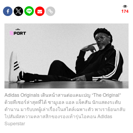
174
Adidas Originals เดินหน้าสานต่อแคมเปญ “The Original”
ด้วยทีเซอร์ล่าสุดที่ได้ ซามูเอล แอล แจ็คสัน นักแสดงระดับ
ตำนาน มารับบทผู้เล่าเรื่องในสไตล์เฉพาะตัว พาเราย้อนกลับ
ไปสัมผัสความคลาสสิกของรองเท้ารุ่นไอคอน Adidas
Superstar