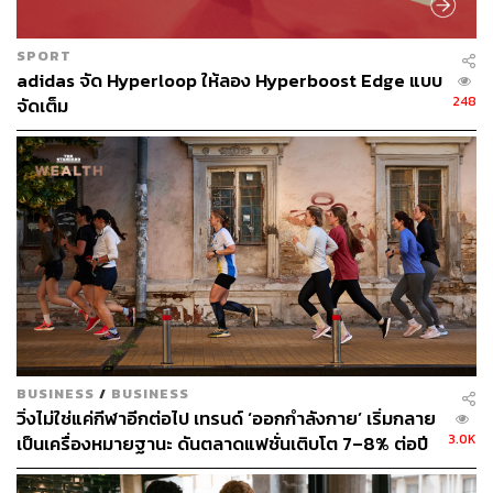
SPORT
TAGS:
Adidas
Adidas Originals
adidas จัด Hyperloop ให้ลอง Hyperboost Edge แบบ
248
จัดเต็ม
174
ABOUT THE AUTHOR
สมศักดิ์ จันทวิชชประภา
โปรดิวเซอร์ คอลัมนิสต์ และบรรณาธิการ ผู้
หลงใหลในความตื่นเต้นของกีฬาและความ
สงบของการอ่านหนังสือเงียบๆ
BUSINESS
/
BUSINESS
วิ่งไม่ใช่แค่กีฬาอีกต่อไป เทรนด์ ‘ออกกำลังกาย’ เริ่มกลาย
3.0K
เป็นเครื่องหมายฐานะ ดันตลาดแฟชั่นเติบโต 7–8% ต่อปี