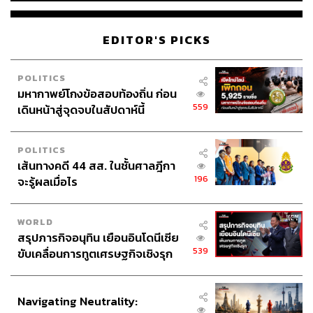
EDITOR'S PICKS
POLITICS
มหากาพย์โกงข้อสอบท้องถิ่น ก่อน
559
เดินหน้าสู่จุดจบในสัปดาห์นี้
POLITICS
เส้นทางคดี 44 สส. ในชั้นศาลฎีกา
196
จะรู้ผลเมื่อไร
WORLD
สรุปภารกิจอนุทิน เยือนอินโดนีเซีย
539
ขับเคลื่อนการทูตเศรษฐกิจเชิงรุก
ประกาศหุ้นส่วนยุทธศาสตร์ไทย –
อินโดนีเซีย
Navigating Neutrality: