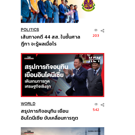
POLITICS
203
เส้นทางคดี 44 สส. ในชั้นศาล
ฎีกา จะรู้ผลเมื่อไร
WORLD
542
สรุปภารกิจอนุทิน เยือน
อินโดนีเซีย ขับเคลื่อนการทูต
เศรษฐกิจเชิงรุก ประกาศหุ้น
ส่วนยุทธศาสตร์ไทย –