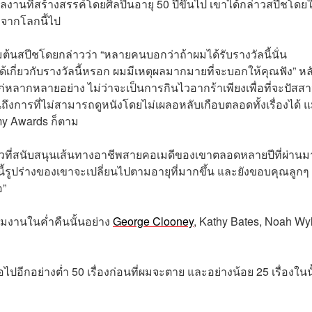
านที่สร้างสรรค์โดยศิลปินอายุ 50 ปีขึ้นไป เขาได้กล่าวสปีชโดยใ
จะจากโลกนี้ไป
่มต้นสปีชโดยกล่าวว่า “หลายคนบอกว่าถ้าผมได้รับรางวัลนี้นั่น
้เกี่ยวกับรางวัลนี้หรอก ผมมีเหตุผลมากมายที่จะบอกให้คุณฟัง” หล
สึกแก่หลากหลายอย่าง ไม่ว่าจะเป็นการกินไวอากร้าเพียงเพื่อที่จะปัสส
งการที่ไม่สามารถดูหนังโดยไม่เผลอหลับเกือบตลอดทั้งเรื่องได้ แม
my Awards ก็ตาม
วที่สนับสนุนเส้นทางอาชีพสายคอเมดีของเขาตลอดหลายปีที่ผ่านม
้รูปร่างของเขาจะเปลี่ยนไปตามอายุที่มากขึ้น และยังขอบคุณลูกๆ ท
อ”
วมงานในค่ำคืนนั้นอย่าง
George Clooney
, Kathy Bates, Noah Wy
ปอีกอย่างต่ำ 50 เรื่องก่อนที่ผมจะตาย และอย่างน้อย 25 เรื่องในน