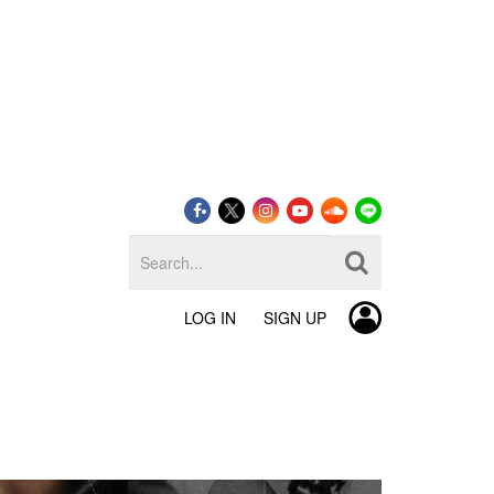
LOG IN
SIGN UP