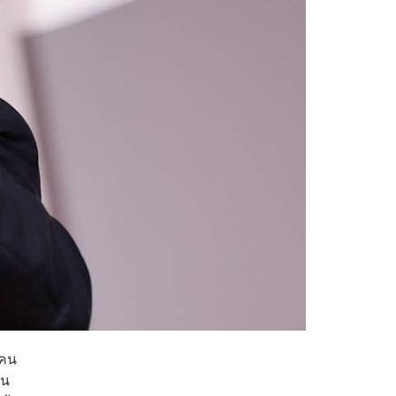
อคน
ัน