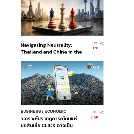
อินโดนีเซีย
Navigating Neutrality:
170
Thailand and China in the
Age of a New Global
Order
BUSINESS
/
ECONOMIC
2.6K
วิเคราะห์ปรากฏการณ์คนแห่
ขอสินเชื่อ CLICX อาจเป็น
เพียงยอดภูเขาน้ำแข็ง ของ