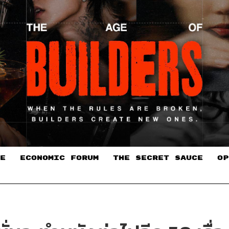
E
ECONOMIC FORUM
THE SECRET SAUCE​
OP