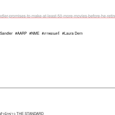
ler-promises-to-make-at-least-50-more-movies-before-he-retir
Sandler
AARP
NME
ภาพยนตร์
Laura Dern
์ สำนักข่าว THE STANDARD