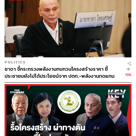
ก่อสร้างได้ เนื่องจากมีกลุ่มอิทธิพลสั่งห้ามร้านขายอุปกรณ์
ก่อสร้าง แคมป์ปูนซีเมนต์ทุกแห่งในพื้นที่จังหวัดอุทัยธานี ขาย
ปูนหรืออุปกรณ์ที่ให้กับผู้เสียหาย จนเกิดปัญหาขาดแคลน
วัตถุดิบในการก่อสร้างและไม่สามารถดำเนินงานจัดสร้างได้
ตามแผนที่วางไว้
กระทั่งประมาณเดือนกันยายนที่ผ่านมา วีระชาติได้เรียกผู้เสีย
หายมาเข้าพบจำนวน 3 ครั้ง ก่อนยื่นข้อเสนอให้ผู้เสียหายยอม
จ่ายเงินจำนวน 1 ล้านบาท เพื่อที่จะสามารถดำเนินการ
POLITICS
ชาดา จี้กระทรวงพลังงานทบทวนโครงสร้างราคา ชี้
ก่อสร้างโครงการทั้งสองแห่งได้อย่างปกติ ก่อนจะมีการ
106
ประชาชนยังไม่ได้ประโยชน์จาก ปตท.-พลังงานทดแทน
เจรจาต่อรองเหลือ 6 แสนบาท โดยนัดหมายส่งมอบเงินกันใน
อย่างแท้จริง
วันนี้ที่บริเวณด้านหน้าธนาคารสาขาอำเภอเมืองอุทัยธานี
จังหวัดอุทัยธานี
ตำรวจจึงวางแผนกระจายกำลังเฝ้าสังเกตการณ์ กระทั่งเมื่อ
ถึงเวลานัดหมาย มีมานพและยิ่งยงเป็นผู้เดินทางมารับเงิน เจ้า
หน้าที่จึงแสดงตัวเข้าจับกุม ก่อนนำกำลังขยายผลตามจับกุม
ตัววีระชาติและพวกอีกสองราย พร้อมเข้าตรวจค้นบ้านพัก
ของกลุ่มผู้ต้องหาดังกล่าว ซึ่งขณะนี้อยู่ระหว่างนำตัวผู้ต้องหา