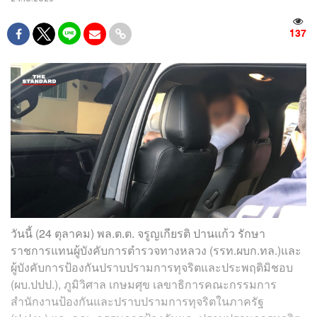
137
วันนี้ (24 ตุลาคม) พล.ต.ต. จรูญเกียรติ ปานแก้ว รักษา
ราชการแทนผู้บังคับการตำรวจทางหลวง (รรท.ผบก.ทล.)และ
ผู้บังคับการป้องกันปราบปรามการทุจริตและประพฤติมิชอบ
(ผบ.ปปป.), ภูมิวิศาล เกษมศุข เลขาธิการคณะกรรมการ
สำนักงานป้องกันและปราบปรามการทุจริตในภาครัฐ