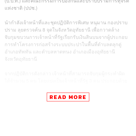
(ป.ป.ท.) และคณะกรรมการป้องกันและปราบปรามการทุจริต
แห่งชาติ (ปปช.)
นำกำลังเจ้าหน้าที่และชุดปฏิบัติการพิเศษ หนุมาน กองปราบ
ปราม ลุยตรวจค้น 8 จุดในจังหวัดอุทัยธานี เพื่อกวาดล้าง
จับกุมขบวนการเจ้าหน้าที่รัฐเรียกรับเงินสินบนจากผู้ประกอบ
การทำโครงการก่อสร้างระบบประปาในพื้นที่ตำบลตลุกดู่
อำเภอทัพทัน และตำบลหาดทนง อำเภอเมืองอุทัยธานี
จังหวัดอุทัยธานี
จากปฏิบัติการดังกล่าว เจ้าหน้าที่สามารถจับกุมผู้กระทำผิด
ได้จำนวน 5 คน โดยแบ่งเป็นเจ้าหน้าที่รัฐ 3 คน ประกอบด้วย
วีระชาติ รัศมี นายกเทศบาลตลุกดู่
READ MORE
ธนภัสสร์ ดุลยาธิการ ตำแหน่งปลัดเทศบาลตลุกดู่
กุลธัช สามัคคี ผู้ช่วยนายช่างโยธาเทศบาลตลุกดู่
ตามหมายจับศาลอาญาคดีทุจริตและประพฤติมิชอบกลางที่
จ.167-169/2566 ตามลำดับ ลงวันที่ 22 ตุลาคม 2566 ข้อหา