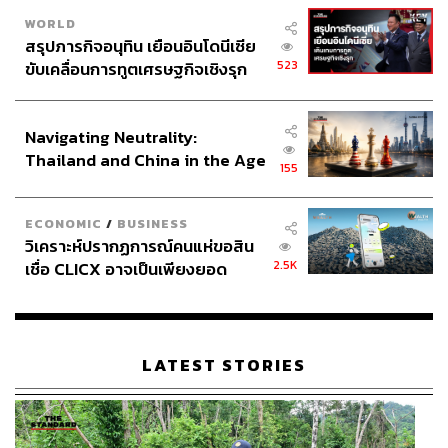
WORLD
สรุปภารกิจอนุทิน เยือนอินโดนีเซีย
523
ขับเคลื่อนการทูตเศรษฐกิจเชิงรุก
ประกาศหุ้นส่วนยุทธศาสตร์ไทย –
อินโดนีเซีย
Navigating Neutrality:
Thailand and China in the Age
155
of a New Global Order
ECONOMIC
/
BUSINESS
วิเคราะห์ปรากฏการณ์คนแห่ขอสิน
2.5K
เชื่อ CLICX อาจเป็นเพียงยอด
ภูเขาน้ำแข็ง ของปัญหาหนี้ครัว
เรือนไทยที่ถูกซุกไว้
LATEST STORIES