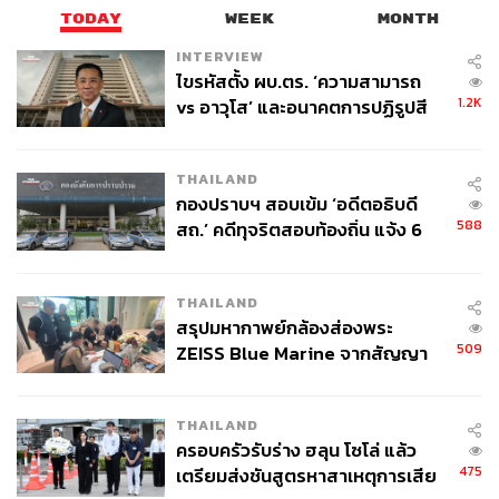
TODAY
WEEK
MONTH
INTERVIEW
ไขรหัสตั้ง ผบ.ตร. ‘ความสามารถ
1.2K
vs อาวุโส’ และอนาคตการปฏิรูปสี
กากี กับ พล.ต.อ. เอก อังสนานนท์
THAILAND
กองปราบฯ สอบเข้ม ‘อดีตอธิบดี
588
สถ.’ คดีทุจริตสอบท้องถิ่น แจ้ง 6
ข้อหาหนัก จ่อชง ป.ป.ช. 12 ส.ค. นี้
THAILAND
สรุปมหากาพย์กล้องส่องพระ
509
ZEISS Blue Marine จากสัญญา
ผลิต 8.3 ล้าน สู่ข้อพิพาท ‘มา
เวลล์ฯ’ ฟ้อง ‘โทน บางแค’ ผิดนัด
THAILAND
จ่ายหนี้-แอบระบุแบรนด์
ครอบครัวรับร่าง ฮลุน โซโล่ แล้ว
475
เตรียมส่งชันสูตรหาสาเหตุการเสีย