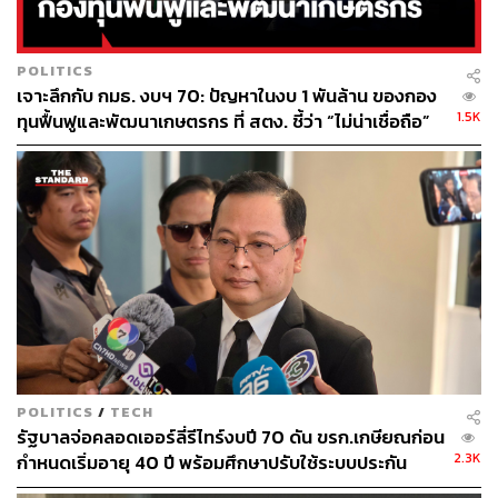
ทั้งหมดเดินทางไปยังกองบัญชาการตำรวจสอบสวนกลาง
(บช.ก.)
POLITICS
เจาะลึกกับ กมธ. งบฯ 70: ปัญหาในงบ 1 พันล้าน ของกอง
สำหรับ วีระชาติ รัศมี เป็นลูกเขยของ ชาดา ไทยเศรษฐ์
1.5K
ทุนฟื้นฟูและพัฒนาเกษตรกร ที่ สตง. ชี้ว่า “ไม่น่าเชื่อถือ”
รัฐมนตรีช่วยว่าการกระทรวงมหาดไทย โดยเป็นสามีของ
อัลฑริกา ไทยเศรษฐ์ บุตรสาวคนที่ 4 ของชาดา
TAGS:
วีระชาติ รัศมี
ธนภัสสร์ ดุลยาธิการ
กุลธัช สามัคคี
อุทัยธานี
กองบังคับการป้องกันปราบปรามการทุจริตและประพฤติมิ
ชอบ(บก.ปปป.)
ชาดา ไทยเศรษฐ์
จรูญเกียรติ ปานแก้ว
POLITICS
/
TECH
รัฐบาลจ่อคลอดเออร์ลี่รีไทร์งบปี 70 ดัน ขรก.เกษียณก่อน
2.3K
กำหนดเริ่มอายุ 40 ปี พร้อมศึกษาปรับใช้ระบบประกัน
สุขภาพแทนสวัสดิการรักษาพยาบาล