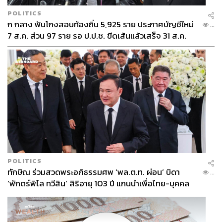
POLITICS
ก กลาง ฟันโกงสอบท้องถิ่น 5,925 ราย ประกาศบัญชีใหม่
...
7 ส.ค. ส่วน 97 ราย รอ ป.ป.ช. ขีดเส้นแล้วเสร็จ 31 ส.ค.
POLITICS
ทักษิณ ร่วมสวดพระอภิธรรมศพ ‘พล.ต.ท. ผ่อน’ บิดา
...
‘พักตร์พิไล ทวีสิน’ สิริอายุ 103 ปี แกนนำเพื่อไทย-บุคคล
หลากวงการร่วมอาลัย