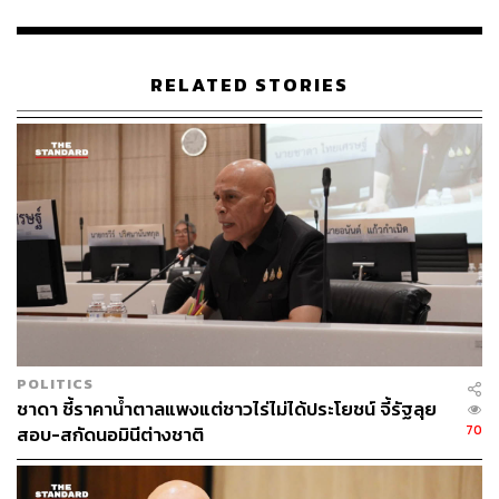
สืบเนื่องจากได้รับเรื่องร้องเรียนจากผู้เสียหายรายหนึ่ง ซึ่ง
ประกอบกิจการรับเหมาทำบ่อน้ำประปารายหนึ่งว่า ก่อนหน้า
นี้ทางจังหวัดอุทัยธานีได้จัดทำโครงการก่อสร้างระบบท่อน้ำ
RELATED STORIES
ประปาในพื้นที่ ตำบลตะลุกดู่และตำบลหาดทนง โดยเปิด
โอกาสให้ผู้ประกอบการต่างๆ ได้ยื่นสิทธิในการประมูลผ่าน
รูปแบบของ e-Bidding หรือวิธีประกวดราคาผ่านทางระบบ
อิเล็กทรอนิกส์ ผู้เสียหายจึงสนใจยื่นสิทธิเข้าร่วมการประมูล
ทั้งสองแห่ง
ทั้งนี้ หลังจากยื่นสิทธิเข้าร่วมประมูลได้ไม่นาน ได้มีบุคคล
ปริศนาโทรศัพท์มาข่มขู่ให้ถอนตัว อ้างว่ามีผู้ใหญ่อยากได้
โครงการนี้ไปทำ พร้อมเสนอเงินหลายหมื่นบาทเป็นค่าชดเชย
หรือค่าเสียเวลาให้ แต่ทางผู้เสียหายไม่สนใจ จึงตอบปฏิเสธ
กลับไป พร้อมกับยื่นประมูลตามเดิมจนชนะการประมูลได้รับ
POLITICS
งานทั้งสองโครงการถูกต้องตามขั้นตอนกฎหมายได้ในที่สุด
ชาดา ชี้ราคาน้ำตาลแพงแต่ชาวไร่ไม่ได้ประโยชน์ จี้รัฐลุย
70
สอบ-สกัดนอมินีต่างชาติ
อย่างไรก็ตาม หลังจากชนะการประมูลได้รับงานก่อสร้างทั้ง
สองโครงการแล้วนั้น ผู้เสียหายกลับไม่สามารถดำเนินการ