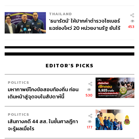
ชีวิต
THAILAND
‘ธนารัตน์’ ให้ปากคำตำรวจไซเบอร์
453
แฉช่องโหว่ 20 หน่วยงานรัฐ ยันไร้
นัยทางการเมือง
EDITOR'S PICKS
POLITICS
มหากาพย์โกงข้อสอบท้องถิ่น ก่อน
530
เดินหน้าสู่จุดจบในสัปดาห์นี้
POLITICS
เส้นทางคดี 44 สส. ในชั้นศาลฎีกา
177
จะรู้ผลเมื่อไร