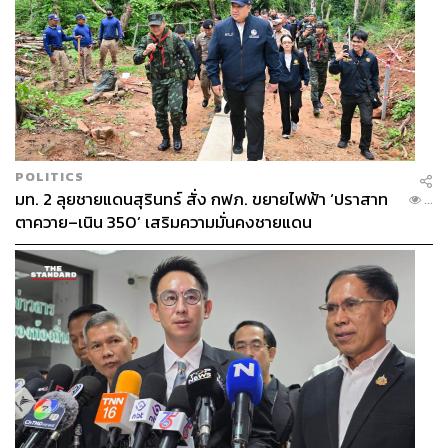
POLITICS
มท. 2 ลุยชายแดนสุรินทร์ สั่ง กฟภ. ขยายไฟฟ้า ‘ปราสาท
...
ตาควาย–เนิน 350’ เสริมความมั่นคงชายแดน