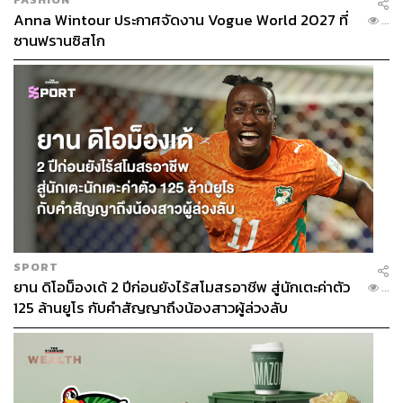
Anna Wintour ประกาศจัดงาน Vogue World 2027 ที่
...
ซานฟรานซิสโก
ABOUT THE AUTHOR
สมศักดิ์ จันทวิชชประภา
โปรดิวเซอร์ คอลัมนิสต์ และบรรณาธิการ ผู้
หลงใหลในความตื่นเต้นของกีฬาและความ
สงบของการอ่านหนังสือเงียบๆ
SPORT
ยาน ดิโอม็องเด้ 2 ปีก่อนยังไร้สโมสรอาชีพ สู่นักเตะค่าตัว
...
125 ล้านยูโร กับคำสัญญาถึงน้องสาวผู้ล่วงลับ