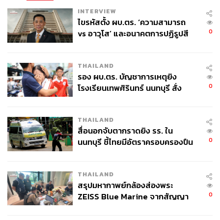
INTERVIEW
ไขรหัสตั้ง ผบ.ตร. ‘ความสามารถ
0
vs อาวุโส’ และอนาคตการปฏิรูปสี
กากี กับ พล.ต.อ. เอก อังสนานนท์
THAILAND
รอง ผบ.ตร. บัญชาการเหตุยิง
0
โรงเรียนเทพศิรินทร์ นนทบุรี สั่ง
ค้นหา 2 รอบยืนยันไร้คนติดค้าง พบ
ศพปู่-ย่าที่บ้านพักผู้ก่อเหตุ
THAILAND
สื่อนอกจับตากราดยิง รร. ใน
0
นนทบุรี ชี้ไทยมีอัตราครอบครองปืน
สูงในระดับต้นของภูมิภาค
THAILAND
สรุปมหากาพย์กล้องส่องพระ
0
ZEISS Blue Marine จากสัญญา
ผลิต 8.3 ล้าน สู่ข้อพิพาท ‘มา
เวลล์ฯ’ ฟ้อง ‘โทน บางแค’ ผิดนัด