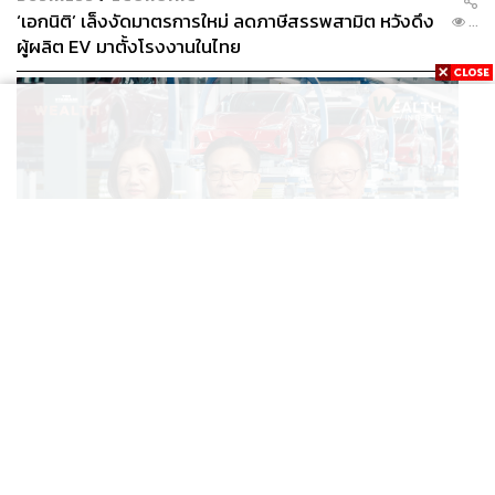
‘เอกนิติ’ เล็งงัดมาตรการใหม่ ลดภาษีสรรพสามิต หวังดึง
...
ผู้ผลิต EV มาตั้งโรงงานในไทย
BUSINESS
/
ECONOMIC
สูตรถ่างภาษี-อุดหนุนกลางทาง จะเปลี่ยนไทยจาก ‘ทาง
...
ผ่าน’ เป็นฮับผลิต EV ได้จริงหรือ?