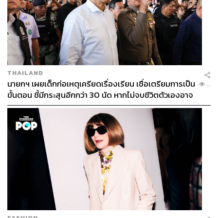
ภาพ:
AC Milan / Facebook
อ้างอิง:
https://www.soccerbible.com/performance/football-ap
THAILAND
parel/2024/05/puma-ac-milan-launch-the-clubs-new-
นายกฯ เผยเด็กก่อเหตุเครียดเรื่องเรียน เชื่อเตรียมการเป็น
...
home-shirt-for-2425/
ขั้นตอน ชี้มีกระสุนอีกกว่า 30 นัด หากไม่จบชีวิตตัวเองอาจ
สูญเสียเพิ่ม
TAGS:
กีฬาฟุตบอล
AC Milan
Serie A
เสื้อบอล
605
FASHION