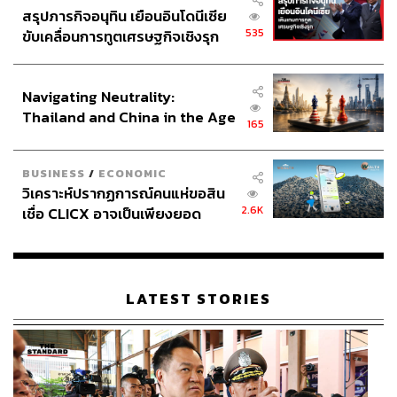
สรุปภารกิจอนุทิน เยือนอินโดนีเซีย
535
ขับเคลื่อนการทูตเศรษฐกิจเชิงรุก
ประกาศหุ้นส่วนยุทธศาสตร์ไทย –
อินโดนีเซีย
Navigating Neutrality:
Thailand and China in the Age
165
of a New Global Order
BUSINESS
/
ECONOMIC
วิเคราะห์ปรากฏการณ์คนแห่ขอสิน
2.6K
เชื่อ CLICX อาจเป็นเพียงยอด
ภูเขาน้ำแข็ง ของปัญหาหนี้ครัว
เรือนไทยที่ถูกซุกไว้
LATEST STORIES