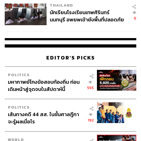
THAILAND
จ่ายหนี้-แอบระบุแบรนด์
นักเรียนโรงเรียนเทพศิรินทร์
0
นนทบุรี อพยพเข้ายังพื้นที่ปลอดภัย
ชั่วคราว หลังเหตุใช้อาวุธปืนภายใน
โรงเรียนคลี่คลาย
EDITOR'S PICKS
POLITICS
มหากาพย์โกงข้อสอบท้องถิ่น ก่อน
555
เดินหน้าสู่จุดจบในสัปดาห์นี้
POLITICS
เส้นทางคดี 44 สส. ในชั้นศาลฎีกา
192
จะรู้ผลเมื่อไร
WORLD