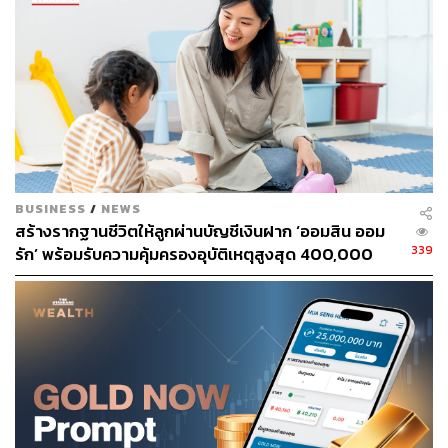
ไหล หรือแอปพลิเคชันอื่นๆ ที่ใช้ซื้อขายที่ถูกเจาะ เพราะเป็น
ไปไม่ได้ที่อยู่ดีๆ เงินจะออกไป และจากยอดเป็นไปได้ว่าเป็น
การเซ็ตทางอิเล็กทรอนิกส์ว่าให้ตัดเท่านั้นเท่านี้ ไม่ได้ทำโดย
คน ทั้งธนาคาร เว็บ หรือแอปพลิเคชัน และผู้ใช้เองเขาจะต้อง
ดาวน์โหลดโปรแกรมอย่างหนึ่งแล้วไปยืนยันตัวตน” ไพบูลย์
กล่าวถึงสมมติฐานของปัญหา
TAGS:
Application
ธนาคาร
ความมั่นคงทางไซเบอร์
พ.ร.บ.ไซเบอร์
ธุรกรรมทางการเงิน
บัญชีเงินฝาก
BUSINESS
/
NEWS
สร้างรากฐานชีวิตให้ลูกผ่านบัญชีเงินฝาก ‘ออมสิน ออม
339
รัก’ พร้อมรับความคุ้มครองอุบัติเหตุสูงสุด 400,000
บาท ดอกเบี้ยรับเต็ม ไม่เสียภาษี [Advertorial]
194