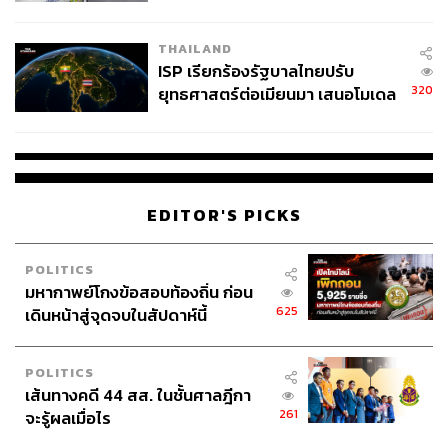
ว่าฯ ลงพื้นที่ตรวจสอบเร่งหาสาเหตุ
THAILAND
ISP เรียกร้องรัฐบาลไทยปรับ
320
ยุทธศาสตร์ต่อเมียนมา เสนอโมเดล
‘3 ระเบียง’ รับมือภัยคุกคามข้าม
แดน
EDITOR'S PICKS
POLITICS
มหากาพย์โกงข้อสอบท้องถิ่น ก่อน
625
เดินหน้าสู่จุดจบในสัปดาห์นี้
POLITICS
เส้นทางคดี 44 สส. ในชั้นศาลฎีกา
261
จะรู้ผลเมื่อไร