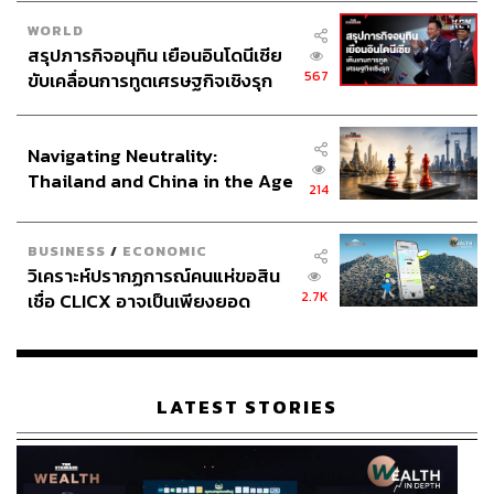
WORLD
สรุปภารกิจอนุทิน เยือนอินโดนีเซีย
567
ขับเคลื่อนการทูตเศรษฐกิจเชิงรุก
ประกาศหุ้นส่วนยุทธศาสตร์ไทย –
อินโดนีเซีย
Navigating Neutrality:
Thailand and China in the Age
214
of a New Global Order
BUSINESS
/
ECONOMIC
วิเคราะห์ปรากฏการณ์คนแห่ขอสิน
2.7K
เชื่อ CLICX อาจเป็นเพียงยอด
ภูเขาน้ำแข็ง ของปัญหาหนี้ครัว
เรือนไทยที่ถูกซุกไว้
LATEST STORIES