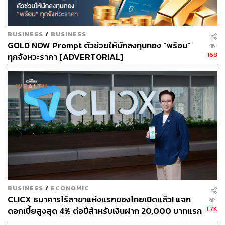
ABOUT THE AUTHOR
THE STANDARD TEAM
กองบรรณาธิการ THE STANDARD
BUSINESS
/
BUSINESS
GOLD NOW Prompt ตัวช่วยให้นักลงทุนทอง “พร้อม”
168
ทุกจังหวะราคา [ADVERTORIAL]
BUSINESS
/
ECONOMIC
CLICX ธนาคารไร้สาขาแห่งแรกของไทยเปิดแล้ว! แจก
1.7K
ดอกเบี้ยสูงสุด 4% ต่อปีสำหรับเงินฝาก 20,000 บาทแรก
ดูเงื่อนไขที่นี่