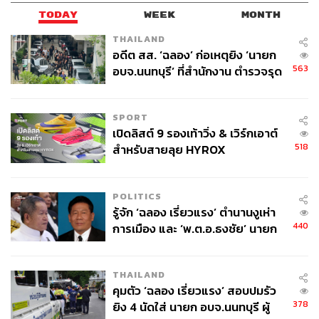
TODAY
WEEK
MONTH
THAILAND
อดีต สส. ‘ฉลอง’ ก่อเหตุยิง ‘นายก
563
อบจ.นนทบุรี’ ที่สำนักงาน ตำรวจรุด
ลงพื้นที่
SPORT
เปิดลิสต์ 9 รองเท้าวิ่ง & เวิร์กเอาต์
518
สำหรับสายลุย HYROX
POLITICS
รู้จัก ‘ฉลอง เรี่ยวแรง’ ตำนานงูเห่า
440
การเมือง และ ‘พ.ต.อ.ธงชัย’ นายก
อบจ. นนทบุรี หลายสมัย บุคคล
สำคัญในเหตุยิง
THAILAND
คุมตัว ‘ฉลอง เรี่ยวแรง’ สอบปมรัว
378
ยิง 4 นัดใส่ นายก อบจ.นนทบุรี ผู้