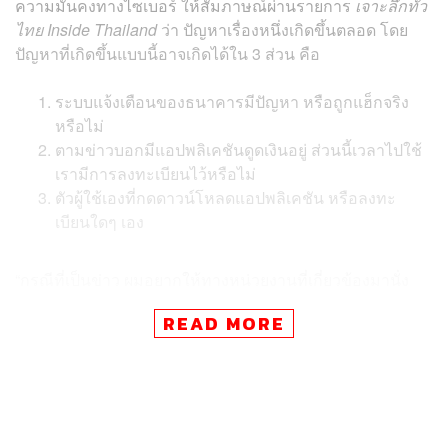
ความมั่นคงทางไซเบอร์ ให้สัมภาษณ์ผ่านรายการ
เจาะลึกทั่ว
ไทย Inside Thailand
ว่า ปัญหาเรื่องหนึ่งเกิดขึ้นตลอด โดย
ปัญหาที่เกิดขึ้นแบบนี้อาจเกิดได้ใน 3 ส่วน คือ
ระบบแจ้งเตือนของธนาคารมีปัญหา หรือถูกแฮ็กจริง
หรือไม่
ตามข่าวบอกมีแอปพลิเคชันดูดเงินอยู่ ส่วนนี้เวลาไปใช้
เรามีการลงทะเบียนไว้หรือไม่
ตัวผู้ใช้เองที่กดดาวน์โหลดแอปพลิเคชัน หรือลงทะ
เบียนใดๆ เอง
“กรณีที่เป็นข่าว ผมอยากให้ทางหน่วยงานที่เกี่ยวข้องมานั่ง
ตรวจแบบจริงจังว่าเป็นปัญหาจากธนาคาร หรือเกิดจากตัว
READ MORE
เว็บไซต์ต่างประเทศ หรือตัวผู้ใช้ เพราะครั้งนี้มีข้อน่าสังเกต
คือมีผู้เสียหายเป็นหมื่นราย พอเป็นหมื่นรายระบบมันจะต้องมี
การเตือน โดยหลักต้องเป็นอย่างนั้น ดังนั้น เมื่อไม่มีการแจ้ง
เตือน มันผิดปกติ เพราะเป็นหมื่นราย” ไพบูลย์กล่าว
ไพบูลย์กล่าวต่ออีกว่า ตั้งแต่ต้นปีมาเราเจอปัญหาในลักษณะ