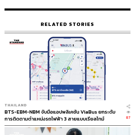
มั่นคงปลอดภัย
ไซเบอร์แห่งชาติ และ
สำนักงานคณะ
กรรมการคุ้มครองข้อมูลส่วนบุคคล
ตั้งเป็นมาตรวัดเลยว่า ถ้า
เกิดขึ้นอีกแสดงว่าคุณอาจโดนโทษปรับตาม พ.ร.บ.ไซเบอร์ฯ
คือ 5 แสนบาท หรือระบบของคุณเป็นอย่างไร เป็นส่วนที่ผม
RELATED STORIES
คิดว่าต้องจริงจัง” ไพบูลย์กล่าว
และส่วนสุดท้ายคือ ถ้ามีแอปพลิเคชันถูกแฮ็กหรือถูกแคร็ก ก็
ต้องมีการดำเนินคดีตามกฎหมาย หรือ พ.ร.บ.คอมฯ ให้เห็น
จะได้ตัดปัญหาที่เกิดขึ้นต่อเนื่องมาตั้งแต่ต้นปี
ส่วนกรณีที่การตัดเงินประชาชนนับหมื่นรายโดยไม่มีระบบ
ธนาคารแจ้งเตือนนั้น ไพบูลย์กล่าวว่าต้องให้ธนาคารแห่ง
ประเทศไทยเป็นผู้ดูแลกำกับ โดยเฉพาะดูแลในส่วนของ
คุ้มครองข้อมูลประชาชน ซึ่งจะต้องให้ธนาคารต่างๆ มา
ชี้แจงทั้งสาเหตุที่เกิดขึ้นและการเยียวยา
THAILAND
BTS-EBM-NBM จับมือแอปพลิเคชัน ViaBus ยกระดับ
“ถ้าระบบยืนยันตัวตนของฝั่งผู้ใช้มีปัญหา ต้องดาวน์โหลด
87
การติดตามตำแหน่งรถไฟฟ้า 3 สายแบบเรียลไทม์
แอปพลิเคชันแน่นอน และแอปพลิเคชันนั้นเป็นแอปพลิเคชัน
อะไร จะเป็นแอปพลิเคชันธนาคารที่มีปัญหาแล้วข้อมูลรั่ว