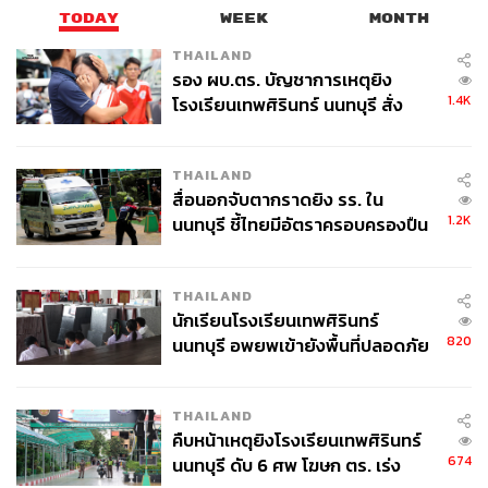
TODAY
WEEK
MONTH
THAILAND
รอง ผบ.ตร. บัญชาการเหตุยิง
1.4K
โรงเรียนเทพศิรินทร์ นนทบุรี สั่ง
ค้นหา 2 รอบยืนยันไร้คนติดค้าง พบ
ศพปู่-ย่าที่บ้านพักผู้ก่อเหตุ
THAILAND
สื่อนอกจับตากราดยิง รร. ใน
1.2K
นนทบุรี ชี้ไทยมีอัตราครอบครองปืน
สูงในระดับต้นของภูมิภาค
THAILAND
นักเรียนโรงเรียนเทพศิรินทร์
820
นนทบุรี อพยพเข้ายังพื้นที่ปลอดภัย
ชั่วคราว หลังเหตุใช้อาวุธปืนภายใน
โรงเรียนคลี่คลาย
THAILAND
คืบหน้าเหตุยิงโรงเรียนเทพศิรินทร์
674
นนทบุรี ดับ 6 ศพ โฆษก ตร. เร่ง