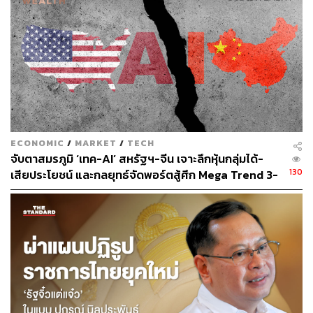
ความสามารถในการแก้ไขปัญหาความเดือดร้อนให้
ประชาชนได้หรือไม่
พร้อมย้ำว่าหากการดำเนินนโยบายใดมีผลประโยชน์แอบแฝง
ประชาชนย่อมไม่อาจยอมรับได้ ส่วนข้อสังเกตเรื่องความ
พยายามรวบอำนาจทางการเมืองของขั้วสีน้ำเงินนั้น อภิสิทธิ์
กล่าวเตือนว่า อย่าเพิ่งด่วนสรุป แต่ประวัติศาสตร์ทุกยุคทุก
สมัยได้ให้บทเรียนไว้ชัดเจนว่า ความพยายามรวบอำนาจ
เบ็ดเสร็จหรือลุแก่อำนาจ มักมีจุดจบที่ไม่สวยงามเสมอ
ECONOMIC
/
MARKET
/
TECH
จับตาสมรภูมิ ‘เทค-AI’ สหรัฐฯ-จีน เจาะลึกหุ้นกลุ่มได้-
อภิสิทธิ์ได้ให้ความเห็นกรณีที่พรรคประชาชน เสนอตั้งคณะ
130
เสียประโยชน์ และกลยุทธ์จัดพอร์ตสู้ศึก Mega Trend 3-
กรรมาธิการวิสามัญเพื่อพิจารณา พ.ร.ก. กู้เงิน แต่ประธาน
5 ปีข้างหน้า
สภาผู้แทนราษฎรเห็นว่ายังไม่ใช่เรื่องเร่งด่วน โดยระบุว่า ถือ
เป็นดุลยพินิจของประธานสภาฯ ซึ่งเข้าใจได้ว่าอาจอ้างอิง
จากการที่ศาลรัฐธรรมนูญยังไม่ได้มีคำวินิจฉัย ประกอบกับ
รัฐบาลยังมีความสับสนเรื่องการกลั่นกรองโครงการ อย่างไร
ก็ตาม หากรัฐบาลเดินหน้ากู้เงินอย่างเป็นรูปธรรมเมื่อใด เรื่อง
นี้ก็สมควรที่จะต้องถูกนำมาเร่งพิจารณาทันที