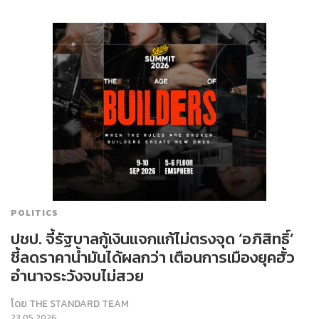
POLITICS
ปชป. จี้รัฐบาลกู้เงินแจกแก้ไม่ตรงจุด ‘อภิสิทธิ์’
ชี้ลดราคาน้ำมันได้ผลกว่า เตือนการเมืองยุคฮั้ว
อำนาจระวังจบไม่สวย
โดย
THE STANDARD TEAM
23.05.2026