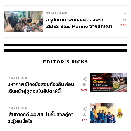
นัยทางการเมือง
THAILAND
สรุปมหากาพย์กล้องส่องพระ
378
ZEISS Blue Marine จากสัญญา
ผลิต 8.3 ล้าน สู่ข้อพิพาท ‘มา
เวลล์ฯ’ ฟ้อง ‘โทน บางแค’ ผิดนัด
จ่ายหนี้-แอบระบุแบรนด์
EDITOR'S PICKS
POLITICS
มหากาพย์โกงข้อสอบท้องถิ่น ก่อน
525
เดินหน้าสู่จุดจบในสัปดาห์นี้
POLITICS
เส้นทางคดี 44 สส. ในชั้นศาลฎีกา
177
จะรู้ผลเมื่อไร