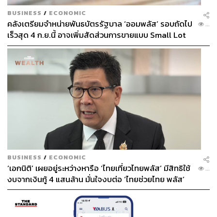
BUSINESS
/
ECONOMIC
คลังเตรียมจำหน่ายพันธบัตรรัฐบาล ‘ออมพลัส’ รอบถัดไป
...
เร็วสุด 4 ก.ย.นี้ อาจเพิ่มสัดส่วนการขายแบบ Small Lot
First มากขึ้น
BUSINESS
/
ECONOMIC
‘เอกนิติ’ เผยอยู่ระหว่างหารือ ‘ไทยเที่ยวไทยพลัส’ มีสิทธิใช้
...
งบจากเงินกู้ 4 แสนล้าน มั่นใจงบต่อ ‘ไทยช่วยไทย พลัส’
เฟส 2 มีเพียงพอ