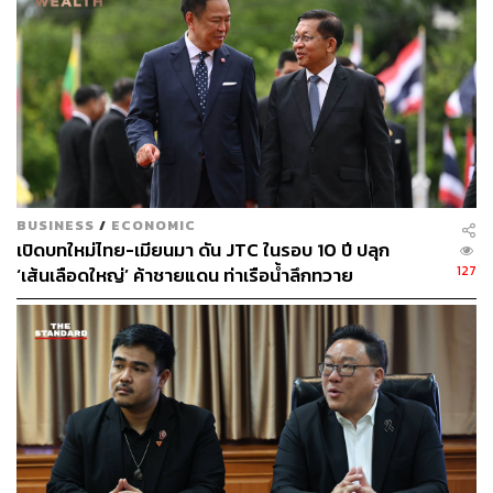
ได้ด้วยการทำงานอย่างมืออาชีพ และสอดรับกับความ
เปลี่ยนแปลงของโลก ซึ่งหมายถึงการมีบทบาทในระหว่าง
ประเทศด้วย
TAGS:
อภิสิทธิ์ เวชชาชีวะ
เศรษฐกิจไทย
การเลือกตั้ง
สำนักงานคณะกรรมการการเลือกตั้ง (กกต.)
สมาชิกสภาผู้แทนราษฎร (สส.)
พรรคประชาธิปัตย์
การเมืองไทย
BUSINESS
/
ECONOMIC
เปิดบทใหม่ไทย-เมียนมา ดัน JTC ในรอบ 10 ปี ปลุก
127
‘เส้นเลือดใหญ่’ ค้าชายแดน ท่าเรือน้ำลึกทวาย
273
ABOUT THE AUTHOR
THE STANDARD TEAM