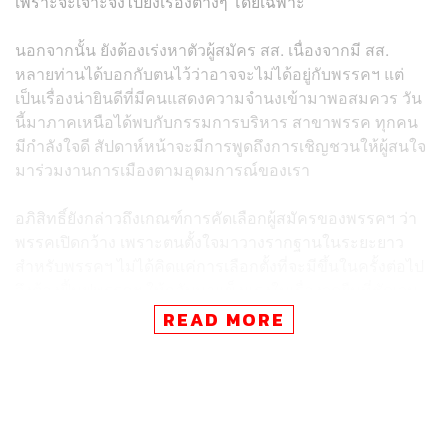
เพราะจะเจาะจงไปยังเรื่องต่างๆ โดยเฉพาะ
นอกจากนั้น ยังต้องเร่งหาตัวผู้สมัคร สส. เนื่องจากมี สส.
หลายท่านได้บอกกับตนไว้ว่าอาจจะไม่ได้อยู่กับพรรคฯ แต่
เป็นเรื่องน่ายินดีที่มีคนแสดงความจำนงเข้ามาพอสมควร วัน
นี้มาภาคเหนือได้พบกับกรรมการบริหาร สาขาพรรค ทุกคน
มีกำลังใจดี สัปดาห์หน้าจะมีการพูดถึงการเชิญชวนให้ผู้สนใจ
มาร่วมงานการเมืองตามอุดมการณ์ของเรา
อภิสิทธิ์ยังกล่าวถึงเกณฑ์การคัดเลือกผู้สมัครของพรรคฯ ว่า
พรรคเปิดกว้าง เพราะตนตั้งใจมาวางรากฐานในระยะยาว
สำหรับพรรคฯ ไม่ได้คิดแค่การเลือกตั้งที่จะมีขึ้นในครั้งต่อไป
จึงต้องฟื้นฟูพรรคฯ ให้กลับมาแข็งแรงในเรื่องจุดยืนที่ชัดเจน
ให้ประชาชนเข้าใจ และมีคนรุ่นใหม่ที่เข้ามาสานต่อ ดังนั้น
READ MORE
จึงไม่ได้ทำงานแบบเฉพาะหน้า แต่เพื่อให้พรรคประชาธิปัตย์
อยู่คู่กับการเมืองไทยต่อไป
“ไม่ได้มีปัญหาว่าภาคไหนเป็นฐานของใคร เราตั้งใจทำงาน
ให้ประเทศอยู่แล้ว โดยปกติที่ผ่านมา ผมอยู่การเมืองมา อยู่