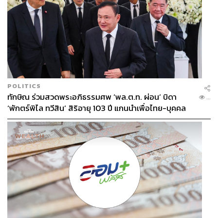
POLITICS
ทักษิณ ร่วมสวดพระอภิธรรมศพ ‘พล.ต.ท. ผ่อน’ บิดา
...
‘พักตร์พิไล ทวีสิน’ สิริอายุ 103 ปี แกนนำเพื่อไทย-บุคคล
หลากวงการร่วมอาลัย