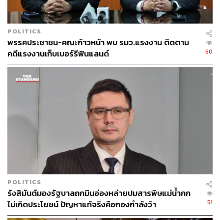
กองบรรณาธิการ THE STANDARD
POLITICS
พรรคประชาชน-คณะก้าวหน้า พบ รมว.แรงงาน ติดตาม
50
คดีแรงงานเก็บเบอร์รีฟินแลนด์
POLITICS
รังสิมันต์มองรัฐบาลถกมินอ่องหล่ายปมสารพิษแม่น้ำกก
51
ไม่เกิดประโยชน์ ปัญหาแท้จริงคือกองกำลังว้า