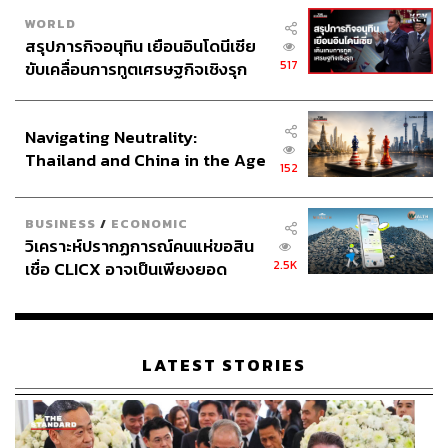
WORLD
สรุปภารกิจอนุทิน เยือนอินโดนีเซีย
517
ขับเคลื่อนการทูตเศรษฐกิจเชิงรุก
ประกาศหุ้นส่วนยุทธศาสตร์ไทย –
อินโดนีเซีย
Navigating Neutrality:
Thailand and China in the Age
152
of a New Global Order
BUSINESS
/
ECONOMIC
วิเคราะห์ปรากฏการณ์คนแห่ขอสิน
2.5K
เชื่อ CLICX อาจเป็นเพียงยอด
ภูเขาน้ำแข็ง ของปัญหาหนี้ครัว
เรือนไทยที่ถูกซุกไว้
LATEST STORIES