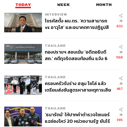
TODAY
WEEK
MONTH
INTERVIEW
ไขรหัสตั้ง ผบ.ตร. ‘ความสามารถ
632
vs อาวุโส’ และอนาคตการปฏิรูปสี
กากี กับ พล.ต.อ. เอก อังสนานนท์
THAILAND
กองปราบฯ สอบเข้ม ‘อดีตอธิบดี
568
สถ.’ คดีทุจริตสอบท้องถิ่น แจ้ง 6
ข้อหาหนัก จ่อชง ป.ป.ช. 12 ส.ค. นี้
THAILAND
ครอบครัวรับร่าง ฮลุน โซโล่ แล้ว
467
เตรียมส่งชันสูตรหาสาเหตุการเสีย
ชีวิต
THAILAND
‘ธนารัตน์’ ให้ปากคำตำรวจไซเบอร์
395
แฉช่องโหว่ 20 หน่วยงานรัฐ ยันไร้