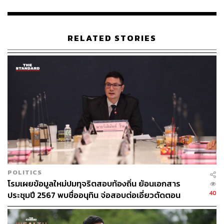
เลือกตั้ง” อภิสิทธิ์กล่าว
อภิสิทธิ์กล่าวอีกว่า ขณะนี้ยังไม่ได้คิดถึงจำนวน สส. อยากส่ง
RELATED STORIES
ให้ครบทุกเขต แต่ด้วยเวลาที่จำกัด และเบื้องต้นพบว่ายังมี 4
จังหวัดที่ยังไม่มีตัวแทน ซึ่งจำเป็นในการส่งตัวผู้สมัคร คาดว่า
ภายในสัปดาห์นี้จะมีการประชุมสมาชิกเพื่อตั้งตัวแทนประจำ
จังหวัดให้เรียบร้อยก่อน
ส่วนจุดยืนในการทำงานนั้น พรรคฯ ต้องการสื่อสารให้สังคม
เห็นว่า ตอนนี้ถ้าบ้านเมืองไม่เดินบนเส้นทางของการมีหลัก
การ และความสุจริต ถ้าบ้านเมืองไม่มีนโยบายในการบริหาร
ประเทศ ที่อิงอยู่กับความเป็นมืออาชีพ หรือหลักทางวิชาการ
ถ้าบ้านเมืองไม่พร้อมที่จะก้าวไปข้างหน้าพร้อมกับความ
เปลี่ยนแปลงของโลก เศรษฐกิจไทย ประเทศไทยก็จะลำบาก
POLITICS
มาก
โรมเผยข้อมูลใหม่ปมทุจริตสอบท้องถิ่น ย้อนเอกสาร
40
ประชุมปี 2567 พบชื่ออนุทิน จ่อสอบต่อเอี่ยวตัดตอน
พรรคประชาธิปัตย์ต้องการเข้ามาเป็นตัวแทนของคนที่อยาก
ม.บูรพา หรือไม่
เห็นบ้านเมืองเดินทางไปในเส้นทางที่สุจริต เศรษฐกิจเติบโต