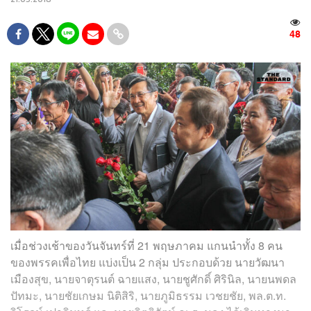
48
เมื่อช่วงเช้าของวันจันทร์ที่ 21 พฤษภาคม แกนนำทั้ง 8 คน
ของพรรคเพื่อไทย แบ่งเป็น 2 กลุ่ม ประกอบด้วย นายวัฒนา
เมืองสุข, นายจาตุรนต์ ฉายแสง, นายชูศักดิ์ ศิรินิล, นายนพดล
ปัทมะ, นายชัยเกษม นิติสิริ, นายภูมิธรรม เวชยชัย, พล.ต.ท.