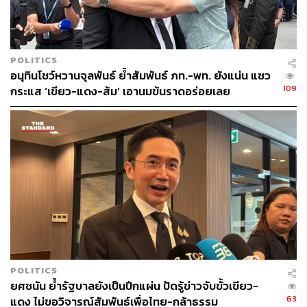
มหาวิทยาลัยธรรมศาสตร์มาที่ทำเนียบรัฐบาล ตำรวจจะ
ทำการจับกุมทันที เพราะกระทำความผิด พ.ร.บ. การชุมนุม
พื้นที่สาธารณะ แม้จะอ้างว่าขออนุญาตตำรวจในพื้นที่แล้ว
POLITICS
ก็ตาม โดยเตรียมกำลังตำรวจควบคุมฝูงชน 3-20 กองร้อย
อนุทินโชว์หวานจุลพันธ์ ย้ำสัมพันธ์ ภท.-พท. ยังแน่น แซว
ดูแลพื้นที่ตามสถานการณ์ เพราะการชุมนุมใกล้กับเขตพระ
109
กระแส ‘เขียว-แดง-ส้ม’ เอานมข้นราดอร่อยเลย
ราชฐาน 150 เมตร อีกทั้งยังกำหนดพื้นที่ทำเนียบรัฐบาล 50
เมตรเป็นพื้นที่ควบคุมด้วย
พลตำรวจเอกศรีวราห์ยังกล่าวด้วยว่า การข่าวรายงานว่าจะมี
กลุ่มเสื้อแดงฮาร์ดคอร์ เข้ามาสร้างสถานการณ์ ซึ่งได้สั่งให้
ตำรวจจับตาดูเป็นพิเศษ เพราะกลัวว่าจะเกิดเหตุการณ์ความ
รุนแรงเกิดขึ้น
POLITICS
ยศชนัน ย้ำรัฐบาลยังเป็นปึกแผ่น ปัดรู้ข่าวจับขั้วเขียว-
63
แดง ไม่ขอวิจารณ์สัมพันธ์เพื่อไทย-กล้าธรรม