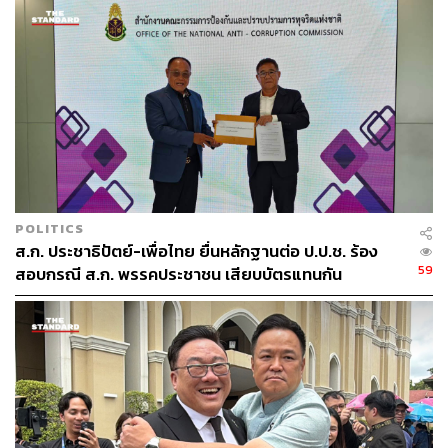
เกี่ยวข้องจำนวน 8 ปาก ก่อนออกหมายเรียกแกนนำทั้ง 8 คน
มานับทราบข้อกล่าวหา ส่วนอีก 1 คนที่เป็นแอดมินเพจพรรค
เพื่อไทย จะเดินทางมาในวันพรุ่งนี้
POLITICS
ส.ก. ประชาธิปัตย์-เพื่อไทย ยื่นหลักฐานต่อ ป.ป.ช. ร้อง
59
สอบกรณี ส.ก. พรรคประชาชน เสียบบัตรแทนกัน
ขณะเดียวกัน พลตำรวจเอกศรีวราห์ ยังกล่าวถึงการนัดชุมนุม
ของกลุ่มคนอยากเลือกตั้งในวันพรุ่งนี้ที่จะบุกไปทำเนียบ
รัฐบาล โดยยืนยันว่าหากผู้ชุมนุมมีการเคลื่อนขบวนออกจาก