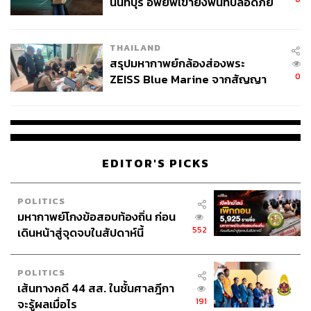
นนทบุรี อพยพเข้ายังพื้นที่ปลอดภัย
ชั่วคราว หลังเหตุใช้อาวุธปืนภายใน
โรงเรียนคลี่คลาย
THAILAND
สรุปมหากาพย์กล้องส่องพระ
0
ZEISS Blue Marine จากสัญญา
ผลิต 8.3 ล้าน สู่ข้อพิพาท ‘มา
เวลล์ฯ’ ฟ้อง ‘โทน บางแค’ ผิดนัด
จ่ายหนี้-แอบระบุแบรนด์
EDITOR'S PICKS
POLITICS
มหากาพย์โกงข้อสอบท้องถิ่น ก่อน
552
เดินหน้าสู่จุดจบในสัปดาห์นี้
POLITICS
เส้นทางคดี 44 สส. ในชั้นศาลฎีกา
191
จะรู้ผลเมื่อไร