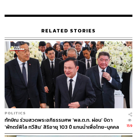
RELATED STORIES
พลตำรวจเอกศรีวราห์ ยืนยัน การแจ้งข้อกล่าวหาครั้งนี้ ไม่ใช่
การกลั่นแกล้ง แต่ คสช. ได้มาร้องทุกข์กล่าวโทษ ดังนั้น
ตำรวจก็ต้องดำเนินการตามขั้นตอน
ส่วนการตั้งข้อสังเกตว่า ที่ผ่านมาของพรรคเพื่อไทยที่เคยมี
แถลงข่าวในลักษณะวิพากษ์วิจารณ์ แต่ไม่มีการดำเนินคดี
ครั้งนี้เป็นเพราะมีการพาดพิงผลงาน 4 ปี รัฐบาลและ คสช.
POLITICS
หรือไม่นั้น พลตำรวจเอกศรีวราห์บอกว่าไม่ทราบ เพราะไม่
ทักษิณ ร่วมสวดพระอภิธรรมศพ ‘พล.ต.ท. ผ่อน’ บิดา
อยากชี้นำสังคม แต่ยืนยันตำรวจทำหน้าที่อย่างตรงไปตรงมา
159
‘พักตร์พิไล ทวีสิน’ สิริอายุ 103 ปี แกนนำเพื่อไทย-บุคคล
และดำเนินการตามพยานหลักฐาน ซึ่งตำรวจได้สอบพยานผู้
หลากวงการร่วมอาลัย