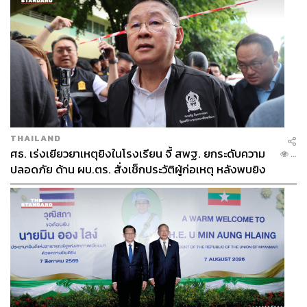
THAILAND
ศธ. เร่งเยียวยาเหตุยิงในโรงเรียน จี้ สพฐ. ยกระดับความ
...
ปลอดภัย ด้าน ผบ.ตร. สั่งเช็กประวัติผู้ก่อเหตุ หลังพบยิง
จุดตายแม่นยำ