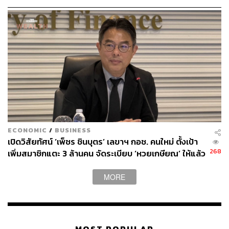
TAGS:
คสช.
พรรคเพื่อไทย
การชุมนุมทางการเมือง
ECONOMIC
/
BUSINESS
เปิดวิสัยทัศน์ ‘เพ็ชร ชินบุตร’ เลขาฯ กอช. คนใหม่ ตั้งเป้า
268
เพิ่มสมาชิกแตะ 3 ล้านคน จัดระเบียบ ‘หวยเกษียณ’ ให้แล้ว
เสร็จในปีนี้
MORE
48
ABOUT THE AUTHOR