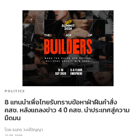
POLITICS
8 แกนนำเพื่อไทยรับทราบข้อหาฝ่าฝืนคำสั่ง
คสช. หลังแถลงข่าว 4 ปี คสช. นำประเทศสู่ความ
มืดมน
โดย
ธนกร วงษ์ปัญญา
21.05.2018