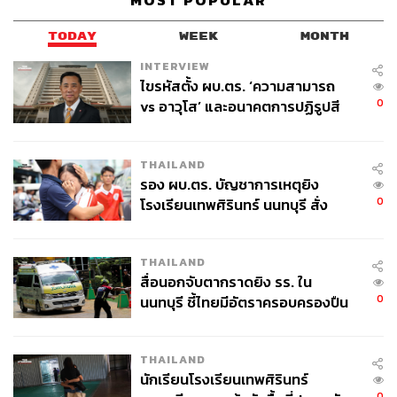
MOST POPULAR
ธนกร วงษ์ปัญญา
TODAY
WEEK
MONTH
บรรณาธิการข่าวในประเทศ กอง
บรรณาธิการข่าว THE STANDARD
INTERVIEW
ไขรหัสตั้ง ผบ.ตร. ‘ความสามารถ
0
vs อาวุโส’ และอนาคตการปฏิรูปสี
กากี กับ พล.ต.อ. เอก อังสนานนท์
THAILAND
รอง ผบ.ตร. บัญชาการเหตุยิง
0
โรงเรียนเทพศิรินทร์ นนทบุรี สั่ง
ค้นหา 2 รอบยืนยันไร้คนติดค้าง พบ
ศพปู่-ย่าที่บ้านพักผู้ก่อเหตุ
THAILAND
สื่อนอกจับตากราดยิง รร. ใน
0
นนทบุรี ชี้ไทยมีอัตราครอบครองปืน
สูงในระดับต้นของภูมิภาค
THAILAND
นักเรียนโรงเรียนเทพศิรินทร์
0