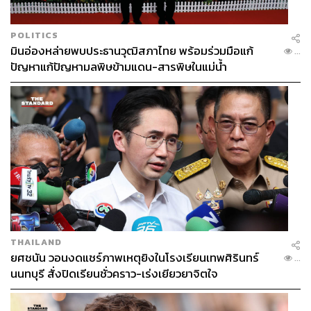
POLITICS
มินอ่องหล่ายพบประธานวุฒิสภาไทย พร้อมร่วมมือแก้
...
ปัญหาแก้ปัญหามลพิษข้ามแดน-สารพิษในแม่น้ำ
THAILAND
ยศชนัน วอนงดแชร์ภาพเหตุยิงในโรงเรียนเทพศิรินทร์
...
นนทบุรี สั่งปิดเรียนชั่วคราว-เร่งเยียวยาจิตใจ