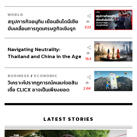
WORLD
สรุปภารกิจอนุทิน เยือนอินโดนีเซีย
533
ขับเคลื่อนการทูตเศรษฐกิจเชิงรุก
ประกาศหุ้นส่วนยุทธศาสตร์ไทย –
อินโดนีเซีย
Navigating Neutrality:
Thailand and China in the Age
164
of a New Global Order
BUSINESS
/
ECONOMIC
วิเคราะห์ปรากฏการณ์คนแห่ขอสิน
2.6K
เชื่อ CLICX อาจเป็นเพียงยอด
ภูเขาน้ำแข็ง ของปัญหาหนี้ครัว
เรือนไทยที่ถูกซุกไว้
LATEST STORIES