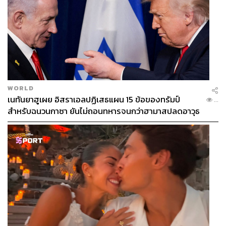
WORLD
เนทันยาฮูเผย อิสราเอลปฏิเสธแผน 15 ข้อของทรัมป์
...
สำหรับฉนวนกาซา ยันไม่ถอนทหารจนกว่าฮามาสปลดอาวุธ
แท้จริง