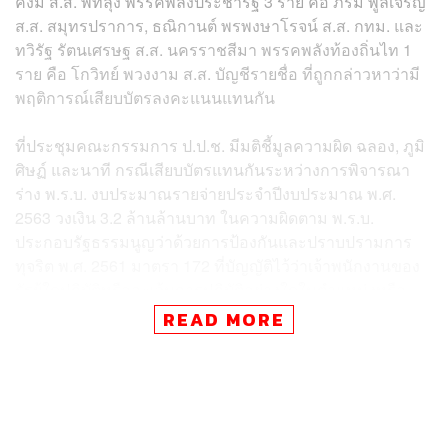
คงมี ส.ส. พัทลุง​ พรรคพลังประชารัฐ 3 ราย คือ ภริม พูลเจริญ​
ส.ส. สมุทรปราการ, ธณิกานต์ พรพงษาโรจน์​ ส.ส. กทม. และ
ทวิรัฐ รัตนเศรษฐ​ ส.ส. นครราชสีมา พรรคพลังท้องถิ่นไท 1
ราย คือ โกวิทย์ พวงงาม ส.ส. บัญชีรายชื่อ​ ที่ถูกกล่าวหาว่ามี
พฤติการณ์เสียบบัตรลงคะแนนแทนกัน
ที่ประชุมคณะกรรมการ ป.ป.ช. มีมติชี้มูลความผิด ฉลอง, ภูมิ
ศิษฏ์ และนาที​ กรณีเสียบบัตรแทนกันระหว่างการพิจารณา
ร่าง พ.ร.บ. งบประมาณรายจ่ายประจำปีงบประมาณ พ.ศ.
2563 วงเงิน 3.2 ล้านล้านบาท​ ในความผิดตาม พ.ร.บ.
ประกอบรัฐธรรมนูญว่าด้วยการป้องกันและปราบปรามการ
ทุจริต พ.ศ. 2561 มาตรา 172 ที่บัญญัติไว้ว่าเจ้าพนักงานของ
รัฐผู้ใดปฏิบัติหรือละเว้นการปฏิบัติอย่างใดในตำแหน่งหรือ
หน้าที่ หรือใช้อำนาจในตำแหน่งหรือหน้าที่โดยมิชอบ เพื่อให้
READ MORE
เกิดความเสียหายแก่ผู้หนึ่งผู้ใด หรือปฏิบัติหรือละเว้นการ
ปฏิบัติหน้าที่โดยทุจริต ต้องระวางโทษจำคุกตั้งแต่ 1-20 ปี
หรือปรับตั้งแต่ 20,000-200,000 บาท หรือทั้งจำทั้งปรับ​ โดย
คดีอาญา​ ป.ป.ช. จะส่งให้อัยการเพื่อส่งฟ้องต่อศาลฎีกาแผนก
คดีอาญาของผู้ดำรงตำแหน่งทางการเมือง​ นอกจากนี้​ ยังมี