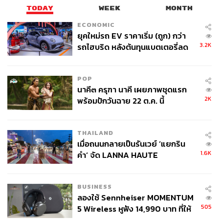
TODAY
WEEK
MONTH
ECONOMIC
ยุคใหม่รถ EV ราคาเริ่ม (ถูก) กว่า
3.2K
รถไฮบริด หลังต้นทุนแบตเตอรี่ลด
ลง - จีนแห่บุกตลาดเกิดใหม่
POP
นาคี๓ ครุฑา นาคี เผยภาพชุดแรก
2K
พร้อมปักวันฉาย 22 ต.ค. นี้
THAILAND
เมื่อถนนกลายเป็นรันเวย์ ‘แยกริน
1.6K
คำ’ จัด LANNA HAUTE
COUTURE กลางสายฝน
BUSINESS
ลองใช้ Sennheiser MOMENTUM
505
5 Wireless หูฟัง 14,990 บาท ที่ให้