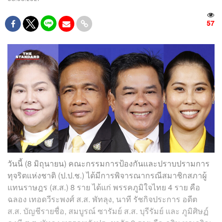
57
วันนี้ (8 มิถุนายน) คณะกรรมการป้องกันและปราบปรามการ
ทุจริตแห่งชาติ (ป.ป.ช.) ได้มีการพิจารณากรณีสมาชิกสภาผู้
แทนราษฎร (ส.ส.) 8 ราย​ ได้แก่ พรรคภูมิใจไทย 4 ราย คือ
ฉลอง เทอดวีระพงศ์ ส.ส. พัทลุง, นาที รัชกิจประการ อดีต
ส.ส. บัญชีรายชื่อ,​ สมบูรณ์ ซารัมย์​ ส.ส. บุรีรัมย์ และ ภูมิศิษฏ์