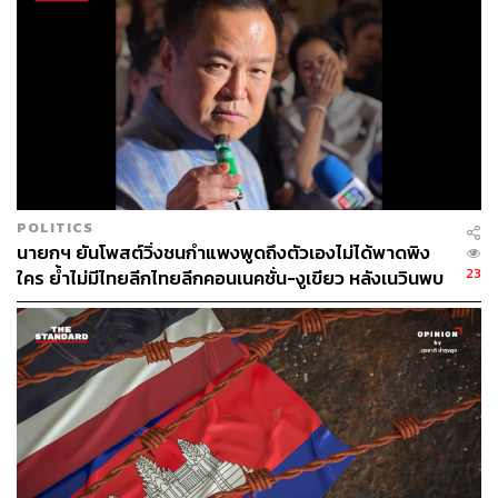
57
ABOUT THE AUTHOR
POLITICS
THE STANDARD TEAM
นายกฯ ยันโพสต์วิ่งชนกำแพงพูดถึงตัวเองไม่ได้พาดพิง
กองบรรณาธิการ THE STANDARD
23
ใคร ย้ำไม่มีไทยลีกไทยลีกคอนเนคชั่น-งูเขียว หลังเนวินพบ
บุญยิ่ง