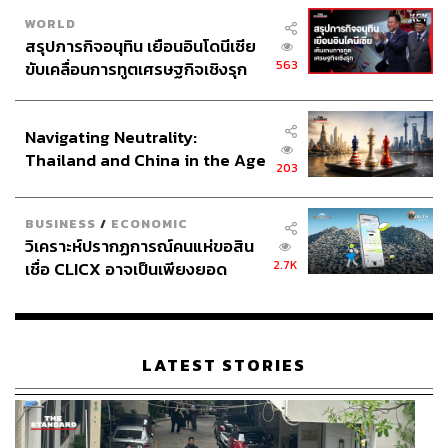
WORLD
สรุปภารกิจอนุทิน เยือนอินโดนีเซีย
563
ขับเคลื่อนการทูตเศรษฐกิจเชิงรุก
ประกาศหุ้นส่วนยุทธศาสตร์ไทย –
อินโดนีเซีย
Navigating Neutrality:
Thailand and China in the Age
203
of a New Global Order
BUSINESS
/
ECONOMIC
วิเคราะห์ปรากฏการณ์คนแห่ขอสิน
2.7K
เชื่อ CLICX อาจเป็นเพียงยอด
ภูเขาน้ำแข็ง ของปัญหาหนี้ครัว
เรือนไทยที่ถูกซุกไว้
LATEST STORIES