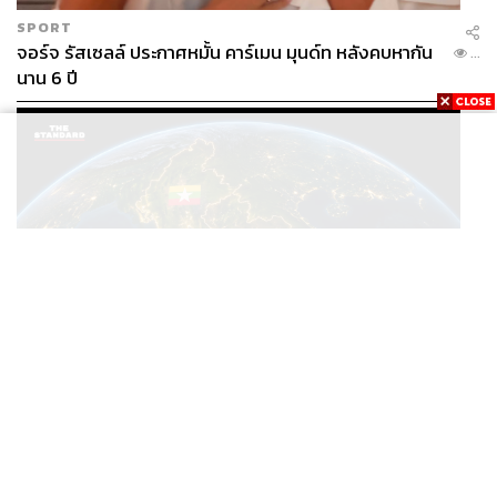
SPORT
จอร์จ รัสเซลล์ ประกาศหมั้น คาร์เมน มุนด์ท หลังคบหากัน
...
นาน 6 ปี
WORLD
/
THAILAND
ISP เรียกร้องรัฐบาลไทยปรับยุทธศาสตร์ต่อเมียนมา เสนอ
...
โมเดล ‘3 ระเบียง’ รับมือภัยคุกคามข้ามแดน