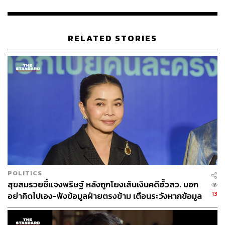
รัฐธรรมนูญว่าด้วยการป้องกันและปราบปรามการทุจริต พ.ศ.
2561 มาตรา 172 ที่บัญญัติไว้ว่าเจ้าพนักงานของรัฐผู้ใด
ปฏิบัติหรือละเว้นการปฏิบัติอย่างใดในตำแหน่งหรือหน้าที่
RELATED STORIES
หรือใช้อำนาจในตำแหน่งหรือหน้าที่โดยมิชอบ เพื่อให้เกิด
ความเสียหายแก่ผู้หนึ่งผู้ใด หรือปฏิบัติหรือละเว้นการปฏิบัติ
หน้าที่โดยทุจริต ต้องระวางโทษจำคุกตั้งแต่ 1-20 ปี หรือปรับ
ตั้งแต่ 20,000-200,000 บาท หรือทั้งจำทั้งปรับ​ โดยคดีอาญา​
ป.ป.ช. จะส่งให้อัยการเพื่อส่งฟ้องต่อศาลฎีกาแผนกคดีอาญา
ของผู้ดำรงตำแหน่งทางการเมือง​ นอกจากนี้​ ยังมีความผิด
จริยธรรมร้ายแรง​ ซึ่ง​ ป.ป.ช. จะส่งให้ศาลฎีกาโดยตรง
พิสูจน์อักษร: วรรษมล สิงหโกมล
TAGS:
คณะกรรมการป้องกันและปราบปรามการทุจริตแห่งชาติ
(ป.ป.ช.)
POLITICS
พรรคพลังประชารัฐ
พรรคภูมิใจไทย
สุขสมรวยชี้แจงพริษฐ์ หลังถูกโยงเส้นเงินคดีฮั้วสว. บอก
การประชุมสภาผู้แทนราษฎร
13
อย่าคิดไปเอง-ฟังข้อมูลฝ่ายตรงข้าม เตือนระวังหากข้อมูล
ไม่จริง