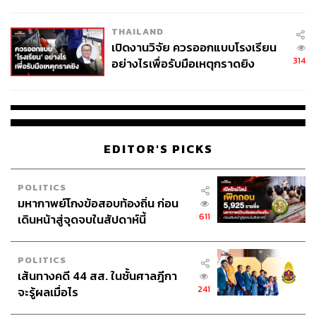
ผู้ใช้ถอดเปลี่ยนแบตเองได้ ก่อนกฎ
EU บังคับปีหน้า
THAILAND
เปิดงานวิจัย ควรออกแบบโรงเรียน
314
อย่างไรเพื่อรับมือเหตุกราดยิง
EDITOR'S PICKS
POLITICS
มหากาพย์โกงข้อสอบท้องถิ่น ก่อน
611
เดินหน้าสู่จุดจบในสัปดาห์นี้
POLITICS
เส้นทางคดี 44 สส. ในชั้นศาลฎีกา
241
จะรู้ผลเมื่อไร