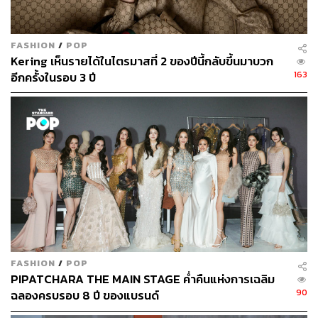
FASHION
/
POP
Kering เห็นรายได้ในไตรมาสที่ 2 ของปีนี้กลับขึ้นมาบวก
163
อีกครั้งในรอบ 3 ปี
FASHION
/
POP
KING OF MAXIMALIST
PIPATCHARA THE MAIN STAGE ค่ำคืนแห่งการเฉลิม
90
ฉลองครบรอบ 8 ปี ของแบรนด์
น้อยแต่มากคงไม่ใช่นิยามของ Gucci ในยุคของ Alessandro