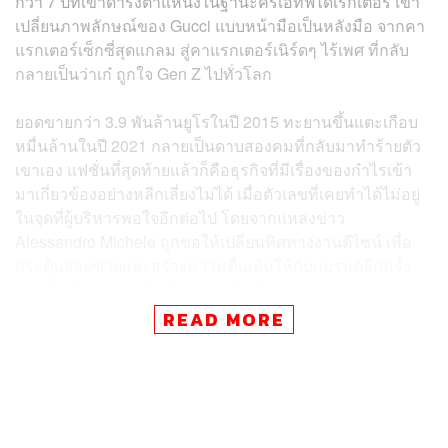
กว่า 7 ปีที่เขาดำรงตำแหน่งในฐานะครีเอทีฟไดเรกเตอร์ เขา
เปลี่ยนภาพลักษณ์ของ Gucci แบบหน้ามือเป็นหลังมือ จากคา
แรกเตอร์เซ็กซี่สุดแกลม สู่คาแรกเตอร์เนิร์ดๆ ไร้เพศ ที่กลับ
กลายเป็นว่าเก๋ ถูกใจ Gen Z ไปทั่วโลก
ยอดขายกว่า 3.9 พันล้านยูโรในปี 2015 ทะยานขึ้นแตะเกือบ
หมื่นล้านในปี 2021 กลายเป็นดาบสองคมที่กลับมาทำร้ายตัว
เขาเอง แฟชั่นที่สุดท้ายแล้วก็คือธุรกิจที่มีเรื่องของกำไรเข้า
มาเกี่ยวข้องอย่างหลีกเลี่ยงไม่ได้ เมื่อตัวเลขที่เคยทำได้ไม่อยู่
ในจุดที่ผู้บริหารพอใจอีกต่อไป โดยจากแหล่งข่าว
Alessandro Michele ถูกขอให้เปลี่ยนทิศทางงานดีไซน์ เพื่อ
กระตุ้นยอดขายและสร้างความตื่นเต้นให้กับแบรนด์อีกครั้ง
และนั่นเป็นเหตุผลที่ทำให้เขาตัดสินใจลาออก
READ MORE
Alessandro Michele ถูกขนานนามว่าเป็นหนึ่งในแฟชั่น
ดีไซเนอร์ที่ทรงอิทธิพลที่สุดคนหนึ่งของโลก เขาได้ปรับ
เปลี่ยนและสร้างโมเมนต์มากมายในกับอุตสาหกรรมแฟชั่น
และเพื่อเป็นการกล่าวลาเขาอย่างเป็นทางการ THE
STANDARD POP จึงขอสรุป 7 เหตุผลที่ทำไมแฟชั่นจะต้อง