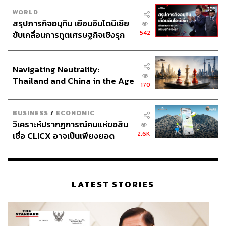
WORLD
สรุปภารกิจอนุทิน เยือนอินโดนีเซีย
542
ขับเคลื่อนการทูตเศรษฐกิจเชิงรุก
ประกาศหุ้นส่วนยุทธศาสตร์ไทย –
อินโดนีเซีย
Navigating Neutrality:
Thailand and China in the Age
170
of a New Global Order
BUSINESS
/
ECONOMIC
วิเคราะห์ปรากฏการณ์คนแห่ขอสิน
2.6K
เชื่อ CLICX อาจเป็นเพียงยอด
ภูเขาน้ำแข็ง ของปัญหาหนี้ครัว
เรือนไทยที่ถูกซุกไว้
LATEST STORIES
FURRY PRINCETOWN SLIPPERS