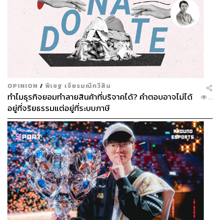
งนางแบบและนายแบบฝาแฝดเดินจับมือในชุดที่เหมือนกันทุก
กระเบียดนิ้ว ทำคนดูอึ้งไปพักใหญ่ รวมถึงยังเป็นหนึ่งในโชว์ที่
คนพูดถึงมากที่สุดของซีซันอีกด้วย คอลเล็กชัน Fall/Winter
2018 นางแบบมาพร้อมหัวซิลิโคนหน้าเหมือนและยังมีลูก
มังกรด้วย ซึ่งโชว์นี้ก็ช็อกคนดูไปอีกหนึ่งแมตช์
คอลเล็กชัน Fall/Winter 2020 เขายกระดับโชว์ไปอีกขั้นด้วย
OPINION
/
พิเชฐ เจียรมณีทวีสิน
การเผยถึงเบื้องหลังของโชว์ ตั้งแต่นางแบบและนายแบบแต่ง
ทำไมธุรกิจยอมทำลายสินค้าที่บริจาคได้? คำตอบอาจไม่ได้
...
หน้า ทำผม และแต่งตัว ก่อนจะมาหยุดบนรันเวย์วงกลมที่
อยู่ที่จริยธรรมแต่อยู่ที่ระบบภาษี
หมุนให้เห็น 360 องศาเลยทีเดียว ความก๋ากั่นและครีเอทีฟ
ของเขาในการทำโชว์ เลือกสถานที่ หรือแม้แต่แคสติ้ง ถือว่า
สุดโต่งมาก โชว์ของ Gucci มักเป็นที่พูดถึงและจดจำเสมอใน
ยุคของเขา