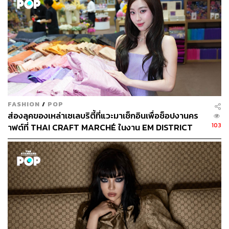
คอลเล็กชันแรกของเขาสร้างความงงทั้งตัวเขาที่น้อยคนจะ
รู้จักและภาพลักษณ์ของ Gucci ที่ฉีกชนิดแถบไม่เหลือเค้าเดิม
เลย ความแกลม หรูหรา ฟู่ฟ่า เซ็กซี่ ถูกแทนที่ด้วยภาพลักษณ์
เด็กเนิร์ดแฟชั่นที่ช็อกสายตาผู้ชม ก่อนจะกลายเป็นความ
ชื่นชมและกระแสในเวลาต่อมา เขาสามารถสร้างยอดขายให้
กับแบรนด์กว่า 120 เท่าจากภาพลักษณ์ที่ล้างกระดาน Gucci
ยุคเก่าไปเลย ความสำเร็จของเขากลายเป็นเทรนด์ให้แบรนด์
FASHION
/
POP
แฟชั่นเริ่มหันไปจับตามองดีไซเนอร์โนเนมบ้าง เพื่อหวังจะ
ส่องลุคของเหล่าเซเลบริตี้ที่แวะมาเช็กอินเพื่อช็อปงานคร
พลิกวิฤกตให้เป็นโอกาสแบบ Gucci ซึ่ง Bottega Veneta เองก็
103
าฟต์ที่ THAI CRAFT MARCHÉ ในงาน EM DISTRICT
เลือกโมเดลเดียวกันด้วยการจ้าง Daniel Lee เข้ามา
SENSE OF THAI 2026 [PR NEWS]