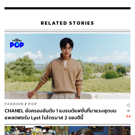
RELATED STORIES
FROM NO NAME TO MOST INFLUENTIAL
Alessandro Michele เปิดตัวคอลเล็กชันแรก Fall/Winter
2015 ภายใต้ความงงงวยว่าเขาคือใคร และทำไมจึงสามารถ
ก้าวเข้ามาเป็นครีเอทีฟไดเรกเตอร์ของแบรนด์แฟชั่นทรง
อิทธิพลอย่าง Gucci ได้
จริงๆ แล้ว Alessandro Michele ถูกจ้างมาทำงานที่ Gucci
ตั้งแต่สมัย Tom Ford จนส่งไม้ต่อมาที่ Frida Giannini ที่เขา
FASHION
/
POP
เลื่อนตำแหน่งมาแผนกแอ็กเซสซอรีของแบรนด์ จนกระทั่งปี
CHANEL ยังครองอันดับ 1 แบรนด์แฟชั่นที่มาแรงสุดบน
54
แพลตฟอร์ม Lyst ในไตรมาส 2 ของปีนี้
2015 ที่ทางแบรนด์ตัดสินใจดันผู้ชายโนเนมคนนี้เข้ารับ
ตำแหน่งดีไซน์สูงสุดที่ Gucci ซึ่งเขามีเวลาดีไซน์คอลเล็กชัน
แรกเพียง 5 วันเท่านั้น!