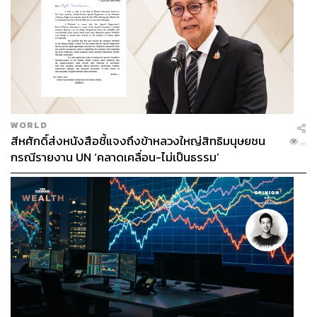
ถ้าต้องพูดถึงไอเท็มชิ้นดังของ Gucci ในยุคของ Alessandro
Michele จริงๆ แล้วเราสามารถยกตัวอย่างได้มากกว่า 10 ชิ้น
แต่ที่สร้างกระแส ได้รับการพูดถึง และขายดีมากๆ ต้องยกให้
รองเท้ารุ่น Princetown Slippers ซึ่งบอกก่อนว่ารองเท้าสไตล์
นี้อยู่คู่กับแบรนด์ Gucci ตั้งแต่ยุค 50 แล้ว แต่ Alessandro
Michele ได้นำมาปรับรูปลักษณ์ใหม่ด้วยการใส่ขนเฟอร์ลงบน
พื้นด้านในของรองเท้า ยกสถานะรองเท้าคู่นี้จากคลาสสิกไอ
WORLD
เท็มสู่ไอเท็มฮอตที่ขายดีสุดๆ ไปเลยของยุค 2010
สีหศักดิ์ส่งหนังสือชี้แจงถึงข้าหลวงใหญ่สิทธิมนุษยชน
...
กรณีรายงาน UN ‘คลาดเคลื่อน-ไม่เป็นธรรม’