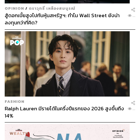
OPINION
/
ตราวุทธิ์ เหลืองสมบูรณ์
สู้ดอกเบี้ยสูงไปกับหุ้นสหรัฐฯ: ทำไม Wall Street ยังน่า
...
ลงทุนกว่าที่คิด?
SPECTACULAR FASHION SHOW
FASHION
Ralph Lauren มีรายได้ในครึ่งปีแรกของ 2026 สูงขึ้นถึง
...
14%
อีกหนึ่งไฮไลต์ของ Gucci ในยุค Alessandro Michele ต้องยก
ให้ความใหญ่ เอะอะ และดราม่า ของแฟชั่นโชว์ที่เขาจัด
แต่ละครั้ง คอลเล็กชันล่าสุด Spring/Summer 2023 เขาแคสติ้