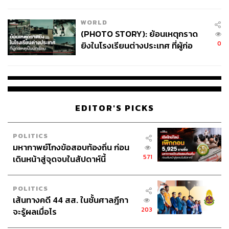
สอบปมขโมยปืนปู่ก่อเหตุ
Fluid ตัว Alessandro Michele เองก็เป็นคนแรกๆ ที่ปลุก
WORLD
กระแสนี้ให้กลายเป็นกระแสหลักของวงการแฟชั่นตั้งแต่
(PHOTO STORY): ย้อนเหตุกราด
คอลเล็กชันแรกของเขาเลย เขายังชอบรวมแฟชั่นโชว์ของ
0
ยิงในโรงเรียนต่างประเทศ ที่ผู้ก่อ
ผู้ชายและผู้หญิงเข้าด้วยกัน เพื่อเบลอเรื่องเพศสภาพใน
เหตุเป็นนักเรียน
คอลเล็กชันของแบรนด์ให้มีอิสระเสรีมากพอที่ใครหรือเพศใด
ก็สามารถสวมใส่เสื้อผ้าของเขาได้ อีกหนึ่งภาพลักษณ์
Gender Fluid ที่กลายเป็นสัญลักษณ์ของ Gucci ไปแล้วนั่นคือ
Harry Styles ซึ่งการแต่งตัวของเขาถูกเปลี่ยนให้ไหลลื่นไป
EDITOR'S PICKS
อย่างสิ้นเชิงหลังจากที่ทั้งสองได้ร่วมงานกัน และ Harry
Styles ได้กลายเป็น Global Ambassador ให้กับ Gucci ใน
เวลาต่อมา ทั้งสองสร้างแรงกระเพื่อมอย่างมาก ปรับทัศนคติ
POLITICS
การใช้ชีวิตของผู้ชายยุคใหม่ให้กว้างมากขึ้น
มหากาพย์โกงข้อสอบท้องถิ่น ก่อน
571
เดินหน้าสู่จุดจบในสัปดาห์นี้
POLITICS
เส้นทางคดี 44 สส. ในชั้นศาลฎีกา
203
จะรู้ผลเมื่อไร