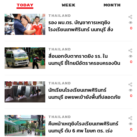
TODAY
WEEK
MONTH
THAILAND
รอง ผบ.ตร. บัญชาการเหตุยิง
0
โรงเรียนเทพศิรินทร์ นนทบุรี สั่ง
ค้นหา 2 รอบยืนยันไร้คนติดค้าง พบ
ศพปู่-ย่าที่บ้านพักผู้ก่อเหตุ
THAILAND
สื่อนอกจับตากราดยิง รร. ใน
0
นนทบุรี ชี้ไทยมีอัตราครอบครองปืน
สูงในระดับต้นของภูมิภาค
THAILAND
นักเรียนโรงเรียนเทพศิรินทร์
0
นนทบุรี อพยพเข้ายังพื้นที่ปลอดภัย
ชั่วคราว หลังเหตุใช้อาวุธปืนภายใน
โรงเรียนคลี่คลาย
GENDER FLUID STYLE
THAILAND
คืบหน้าเหตุยิงโรงเรียนเทพศิรินทร์
0
นนทบุรี ดับ 6 ศพ โฆษก ตร. เร่ง
นอกจากความเยอะแล้ว เทรนด์การแต่งตัวไหลลื่น Gender