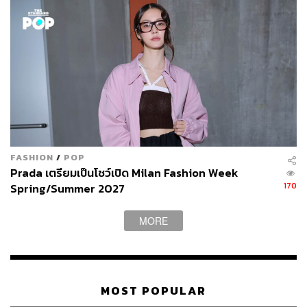
Michele เป็นแน่ แต่เป็น ‘มากและมาก’ ต่างหากที่ดูเป็นตัวเขา
การล้างกระดานครั้งใหญ่ของเขาไม่ใช่แค่ปรับคาแรกเตอร์
ของ Gucci ใหม่เท่านั้น แต่สไตล์ที่เคยมินิมัลด้วยเสื้อผ้าน้อย
ชิ้นในยุค Tom Ford ถูกแทนที่ด้วยเสื้อผ้าเลเยอร์บนเลเยอร์ ทับ
ด้วยเสื้อตัวนอกซ้อนถุงน่อง ใส่แว่นตาและแอ็กเซสซอรีแบบ
จุกๆ การล้างภาพจำใหม่นี้เข้าตา Gen Z อย่างจัง Gucci ขึ้น
แท่นแบรนด์ที่ขายดีมากๆ โดยเฉพาะสำหรับสาวก Gen ใหม่
ที่ชอบแต่งตัวแบบถม สไตล์แม็กซิมัลผสมความดราม่ากลาย
เป็นภาพลักษณ์ที่แข็งแรงของ Alessandro Michele ตลอด
FASHION
/
POP
ระยะเวลากว่า 8 ปี
Prada เตรียมเป็นโชว์เปิด Milan Fashion Week
170
Spring/Summer 2027
MORE
MOST POPULAR