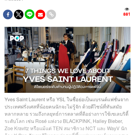
881
Yves Saint Laurent หรือ YSL ในชื่อย่อเป็นแบรนด์แฟชั่นจาก
ประเทศฝรั่งเศสที่น้อยคนนักจะไม่รู้จัก ด้วยดีไซน์ที่ทันสมัย
หลากหลาย รวมถึงกลยุทธ์การตลาดที่ดีอย่างการใช้เซเลบริตี้
ระดับโลก เช่น
Rosé แห่งวง BLACKPINK,
Hailey Bieber,
Zoe Kravitz หรือแม้แต่ TEN สมาชิกวง NCT และ WayV นัก