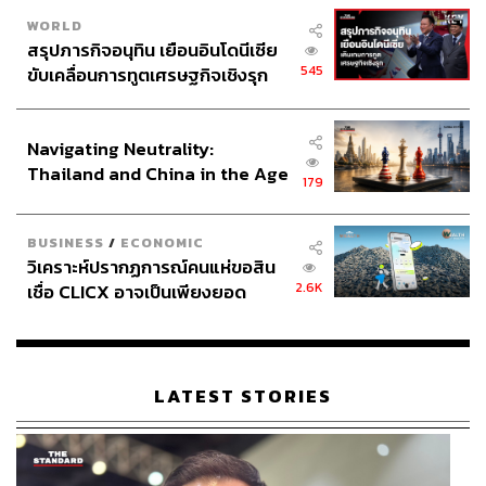
WORLD
สรุปภารกิจอนุทิน เยือนอินโดนีเซีย
LAUNCHING YSL
545
ขับเคลื่อนการทูตเศรษฐกิจเชิงรุก
ประกาศหุ้นส่วนยุทธศาสตร์ไทย –
อินโดนีเซีย
Navigating Neutrality:
Thailand and China in the Age
179
of a New Global Order
BUSINESS
/
ECONOMIC
วิเคราะห์ปรากฏการณ์คนแห่ขอสิน
2.6K
เชื่อ CLICX อาจเป็นเพียงยอด
ภูเขาน้ำแข็ง ของปัญหาหนี้ครัว
เรือนไทยที่ถูกซุกไว้
LATEST STORIES