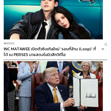
สไตล์อันโดดเด่นของ Yves ที่ส่งให้แบรนด์ของเขาโด่งดังสุดๆ
มาจาก ‘Le Smoking’ ในปี 1966 เมื่อเขาปฏิวัติวงการแฟชั่น
MUSIC
โดยการนำชุดทักซิโด้ของผู้ชายมาดัดแปลงเป็นชุดสูทกางเกง
INC MATAWEE เปิดตัวซิงเกิลใหม่ ‘รอบที่ล้าน (Loop)’ ที่
...
ให้กับผู้หญิง งานดีไซน์นี้ถูกมองว่าขบถและถูกวิจารณ์อย่าง
ได้ เน PERSES มาแสดงในมิวสิกวิดีโอ
หนัก หลายคนมองว่าเป็นการฝืนระเบียบของธรรมชาติที่
กำหนดเพศผ่านการแต่งตัว ในยุคนั้นการที่ผู้หญิงใส่กางเกง
ถูกมองว่าเป็นเรื่องไม่สุภาพ บางสถานที่ไม่ยอมให้ผู้หญิงสวม
กางเกงเข้าสถานที่นั้นๆ อีกทั้งหลายคนยังมองว่าสไตล์ Le
Smoking ก่อให้เกิดความสับสนทางเพศ แต่มีเหรอที่ Yves จะ
แคร์เสียงวิจารณ์ Le Smoking กลายเป็นซิกเนเจอร์ลุคของ
แบรนด์ Saint Laurent จวบจนทุกวันนี้ และยิ่งต่อต้านยิ่งโด่ง
ดัง ไม่นานนักหลังจากกระแสแง่ลบ Le Smoking ทลายกรอบ
ให้ผู้หญิงกล้าสวมกางเกงมากขึ้น และทลายกรอบการแต่งตัว