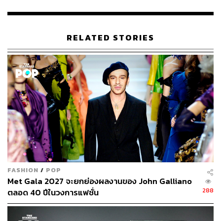
เมื่อวันที่ 1 สิงหาคม 1936 เด็กชายนาม Yves Henri Donat
Mathieu Saint Laurent ได้ลืมตาดูโลกเป็นครั้งแรก เขาเป็น
RELATED STORIES
ลูกชายคนโตของบ้าน มีน้องสาว 2 คน โดยพ่อมีอาชีพเป็น
เจ้าของโรงภาพยนตร์ และแม่ผู้เป็นสาวสังคมรักในการแต่ง
เป็นชีวิตจิตใจ ซึ่งแน่นอนว่าการที่เขาคลุกคลีกับแม่อยู่ตลอด
ทำให้เขาสนใจแฟชั่นมาตั้งแต่เด็ก โชคไม่ดีนักที่โรงเรียนเขา
กลับถูกล้อเรื่องความชอบนี้และมักถูกแกล้งเสมอ อย่างไร
ก็ตามสิ่งนั้นไม่สามารถหยุดความหลงใหลของเขาได้ เขามัก
นำเศษผ้ามาตัดเย็บเป็นชุดตุ๊กตาและจัดแฟชั่นโชว์ให้น้องสาว
ของเขาดูอยู่เสมอ จนค่อยๆ พัฒนาฝีมือไปเรื่อยๆ จากชุดตุ๊กตา
สู่การตัดชุดให้แม่และน้องสาวของเขาเอง เมื่อเห็นฝีมือลูก
ของตัวเอง แม่ของ Yves เริ่มผลักดันเขาด้วยการแนะนำ
ลูกชายให้รู้จักบรรณาธิการนิตยสาร Vogue ฝรั่งเศส ซึ่งเป็น
FASHION
/
POP
เพื่อนของเธอ Michel de Brunhoff แนะนำให้เขาย้ายไปปารีส
Met Gala 2027 จะยกย่องผลงานของ John Galliano
และเรียนตัดเย็บทันที จนกระทั่งเรียนจบเขาสามารถคว้า
288
ตลอด 40 ปีในวงการแฟชั่น
รางวัลชนะเลิศประเภทเดรสจากเวที International Wool
Secretariat ในขณะที่ Karl Lagerfeld ดีไซเนอร์อีกคนชนะ
รางวัลประเภทโค้ตจากเวทีเดียวกัน