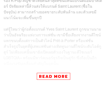
ร้อง K-Pop สัญชาติไทยคนล่าสุดที่ขึ้นแท่นแบรนด์แอมบาสเด
อร์ ปัจจัยเหล่านี้ล้วนส่งให้แบรนด์ Saint Laurent (ชื่อใน
ปัจจุบัน) สามารถสร้างยอดขายระดับพันล้าน และตัวเลขมี
แนวโน้มจะเพิ่มขึ้นทุกปี
แต่รู้ไหมว่าผู้ก่อตั้งแบรนด์ Yves Saint Laurent ถูกขนานนาม
ว่าเป็นอัจฉริยะแห่งวงการแฟชั่น เขามีชื่อเสียงจากงานดีไซน์
แหกขนบตั้งแต่การเป็นตัวไลน์
Prêt-à-Porter หรือแฟชั่น
สำเร็จรูปในยุคที่ผู้เสพแฟชั่นต่างเทิดทูนงานดีไซน์ระดับโอต์กู
ตูร์ ไม่เพียงแค่นั้นเขายังเปิดเผยตัวเองในฐานะดีไซเนอร์
LGBTQIA+ พร้อมมีพาร์ตเนอร์ธุรกิจเป็นคู่รัก ซึ่งถือเป็นอีก
หนึ่งแรงขับเคลื่อนสำคัญในยุคนั้น
วันนี้ THE STANDARD POP จะพาทุกคนไปทำความรู้จักกับ
READ MORE
ดีไซเนอร์ Yves Saint Laurent กันให้มากขึ้น ก่อนที่แบรนด์จะ
เป็นที่รู้จักไปทั่วโลกขนาดนี้
HUMBLE BEGINNINGS