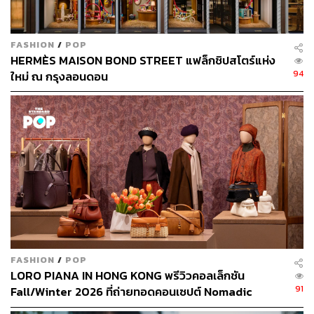
FASHION
/
POP
HERMÈS MAISON BOND STREET แฟล็กชิปสโตร์แห่ง
94
ใหม่ ณ กรุงลอนดอน
หลังจากเฝ้าดูมาพักใหญ่ Michel de Brunhoff นำผลงานสเกต
ช์ของ Yves ไปให้ Christian Dior ดูพร้อมเกลี้ยกล่อมให้เขา
รับ Yves เข้าทำงานที่ห้องเสื้อของเขา แน่นอนว่า Dior รับเขา
ทันทีหลังจากเห็นงานสเกตช์นั้น ในช่วงแรกๆ Yves มีหน้าที่
รับผิดชอบเล็กๆ น้อยๆ ในสตูดิโอ อย่างไรก็ตามเขาไม่เคย
หยุดพยายามสเกตช์เพื่อให้ Christian พิจารณางานของเขา
ไม่นานนักชื่อของ Yves เริ่มเป็นที่รู้จักในฐานะดีไซเนอร์ดาว
รุ่งของวงการ ซึ่งต่อมาเขาได้เปลี่ยนชื่อตัวเองเหลือแค่ Saint
Laurent เพื่อให้จดจำง่ายขึ้น แต่แล้วเรื่องช็อกก็เกิดขึ้นเมื่อ
Christian เสียชีวิตลงในวัยเพียง 52 ปีเท่านั้น ทำให้ Yves วัย
FASHION
/
POP
21 ปี ขึ้นรับตำแหน่งในฐานะดีไซเนอร์แทนเขาทันที
LORO PIANA IN HONG KONG พรีวิวคอลเล็กชัน
คอลเล็กชันแรกของเขา Ligne Trapéze ประสบความสำเร็จ
91
Fall/Winter 2026 ที่ถ่ายทอดคอนเซปต์ Nomadic
อย่างมาก คอลเล็กชันนี้สามารถกู้สถานการณ์ด้านการเงิน
Reverie