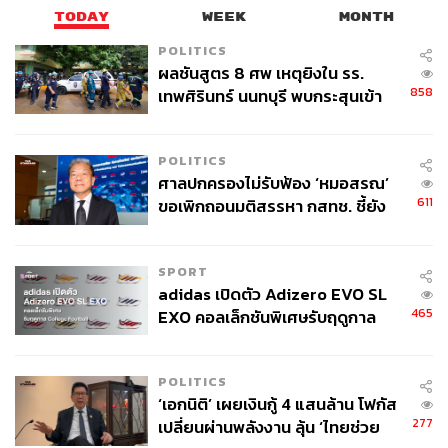
TODAY
WEEK
MONTH
POLITICS
ผลชันสูตร 8 ศพ เหตุยิงใน รร.
858
เทพศิรินทร์ นนทบุรี พบกระสุนเข้า
จุดสำคัญ ‘ศีรษะ-หน้าอก’ ครูถูกยิง
4 นัด จากระยะไกล
POLITICS
ศาลปกครองไม่รับฟ้อง ‘หมอสรณ’
611
ขอเพิกถอนมติสรรหา กสทช. ชี้ยัง
ไม่ใช่ผู้เดือดร้อนเสียหาย
SPORT
ในความย่ำแย่กลับมีเรื่องดีๆ เกิดขึ้นเช่นกัน ระหว่างที่เขา
adidas เปิดตัว Adizero EVO SL
ทำงานที่ Dior เขาได้พบกับชายหนุ่มนักธุรกิจชาวฝรั่งเศสนาม
465
EXO คอลเล็กชันพิเศษรับฤดูกาล
Pierre Bergé ที่ต่อมาทั้งคู่ได้พัฒนาความสัมพันธ์สู่ระดับคน
College Football
รัก Yves ฟ้องร้องแบรนด์ Dior ตามคำแนะนำของ Pierre ใน
ข้อหาละเมิดสัญญา ท้ายที่สุดเขาก็สามารถชนะคดีได้รับเงิน
POLITICS
ส่วนแบ่งกำไรจากปัญหาสภาพจิต ส่งให้เขาเข้าสู่สภาวะโรค
‘เอกนิติ’ เผยเงินกู้ 4 แสนล้าน โฟกัส
ซึมเศร้าแบบที่ไม่รู้ตัว
277
เปลี่ยนผ่านพลังงาน ลุ้น ‘ไทยช่วย