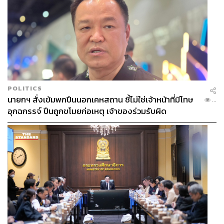
Pierre เสนอให้ Yves เปิดแบรนด์ของตัวเอง โดยเขาจะเป็น
คนหานักลงทุนมาจุนเจือแบรนด์เอง ในปี 1961 แฟชั่นเฮาส์
Yves Saint Laurent หรือ YSL จึงได้ถือกำเนิดขึ้น เขากลาย
POLITICS
เป็นดีไซเนอร์ชื่อดังในทันทีจากงานดีไซน์ร่วมสมัย ไม่ว่าจะ
นายกฯ สั่งเข้มพกปืนนอกเคหสถาน ชี้ไม่ใช่เจ้าหน้าที่มีโทษ
...
เป็นเสื้อแจ็กเก็ตซาฟารี กางเกงรัดรูป รวมถึงการนำเอาแฟชั่น
อุกฉกรรจ์ ปืนถูกขโมยก่อเหตุ เจ้าของร่วมรับผิด
แนวสตรีทสไตล์มาใช้ในงานดีไซน์ของเขายิ่งส่งให้แบรนด์
เป็นที่ชื่นชอบของคนรุ่นใหม่ ในปี 1966 เขาเปิดไลน์ Saint
Laurent Rive Gauche เสื้อผ้า Prêt-à-Porter หรือเสื้อผ้า
สำเร็จรูป ซึ่งสวนทางกับเทรนด์ของห้องเสื้อในยุคนั้นที่เน้น
งานตัดเย็บแบบโอต์กูตูร์ เสื้อผ้าของเขาตัดเย็บประณีต แต่ขาย
ในราคาที่จับต้องได้นับเป็นการปฏิวัติวงการแฟชั่นอย่าง
แท้จริง จุดนี้เองทำให้เขาได้รับการยกย่องในฐานะดีไซเนอร์
คนแรกที่สร้างไลน์เสื้อผ้าสำเร็จรูปและกลายเป็นรูปแบบของ
แฟชั่นจวบจนทุกวันนี้