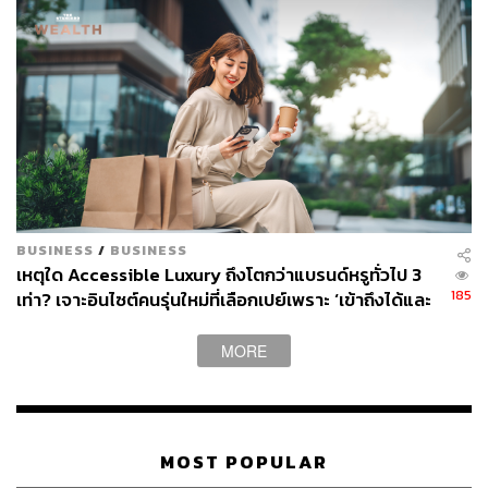
ของแบรนด์กลับมาได้เลยทีเดียว แต่ไม่นานนักผลงานเขากลับ
ไม่เป็นที่พอใจอีกต่อไป บวกกับการที่เขาถูกเรียกไปเกณฑ์
ทหาร และเกิดเป็นปมปัญหาด้านสภาวะจิตใจ แถมยังโดน
Dior ปลดออกจากแบรนด์กลางอากาศ และดึงตัว Marc
Bohan มาแทนที่เขา
PARTNER-IN-CRIME
BUSINESS
/
BUSINESS
เหตุใด Accessible Luxury ถึงโตกว่าแบรนด์หรูทั่วไป 3
185
เท่า? เจาะอินไซต์คนรุ่นใหม่ที่เลือกเปย์เพราะ ‘เข้าถึงได้และ
คุ้มค่า
MORE
MOST POPULAR