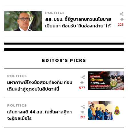
ไทยพลัส’ เฟส 2 รอประเมินความ
Pierre คือบุคคลที่คอยซัพพอร์ต Yves ในทุกมิติทั้งในยาม
เหมาะสม
POLITICS
ทุกข์และยามสุข ทั้งคู่ยังกลายเป็นตัวอย่างของบุคคล
สส. ปชน. จี้รัฐบาลทบทวนนโยบาย
LGBTQIA+ ที่เปิดเผยรสนิยมของตัวเอง และผลักดัน Gay
223
เมียนมา ต้อนรับ ‘มินอ่องหล่าย’ ได้
Rights (ในยุคที่ยังไม่มีคำว่า LGBTQIA+) ก่อตั้ง Sidaction
แค่สัญญาว่างเปล่า
องค์กรระดมทุนวิจัยและรักษาโรคเอดส์ที่หลายคนมองว่ามี
ต้นเหตุมาจากรักร่วมเพศ แม้ทั้งคู่จะยุติความสัมพันธ์ในปี
1976 แต่ทั้งคู่ยังเป็นหุ้นส่วนธุรกิจและเพื่อนสนิทกันไปตลอด
ชีวิต Yves ไม่มีทางประสบความสำเร็จได้หากขาด Pierre ที่มี
EDITOR'S PICKS
หัวธุรกิจและเข้าใจงานสร้างสรรค์ และ Pierre ยังเป็นบุคคล
สำคัญในการผลักดันให้ Yves เปิดแบรนด์ของตัวเอง
POLITICS
ในปี 2008 ก่อนที่ Yves จะเสียชีวิตลงด้วยโรคมะเร็งสมอง มี
มหากาพย์โกงข้อสอบท้องถิ่น ก่อน
577
เดินหน้าสู่จุดจบในสัปดาห์นี้
ข่าวว่าทั้งคู่ได้จดทะเบียนกึ่งสมรส หรือ Same-Sex Civil
Unions ซึ่งเป็นกฎหมายที่ออกมารองรับการสมรสเพศ
เดียวกัน โดยคู่สมรสได้สิทธิเท่าเทียมตามกฎหมายสมรส เพื่อ
POLITICS
ให้ Pierre มาดูแลทรัพย์สินที่เหลือหลังจากเขาเสียชีวิตแล้ว
เส้นทางคดี 44 สส. ในชั้นศาลฎีกา
นั่นเอง
212
จะรู้ผลเมื่อไร