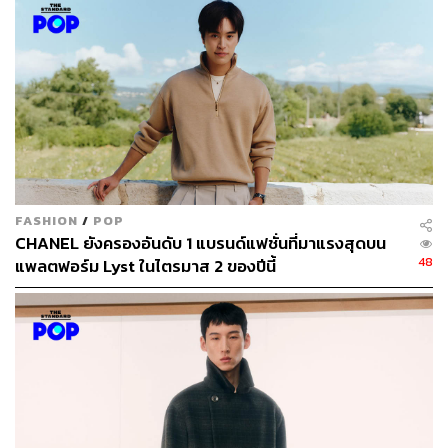
และนอกวงการ
โดยเซเลบริตี้คนดังมากมายต่างตบเท้าเดินพรมแดงงานนี้กัน
อย่างคับคั่ง และในปีนี้ยังมีไฮไลต์ลุคพรมแดงเด็ดๆ มากมาย
เช่น Jennie จากวง BLACKPINK ที่ปรากฏตัวครั้งแรกในงาน
นี้, Nicole Kidman มาในเดรสที่เธอเคยสวมใส่ในโฆษณา
CHANEL N°5 ที่ Karl Lagerfeld เป็นคนออกแบบให้, Doja
Cat และ Jared Leto ปรากฏตัวด้วยลุคของแมว Choupette
ในเวอร์ชันที่ต่างกัน รวมถึง Rihanna ที่มาเลต แต่สร้างสเตท
FASHION
/
POP
เมนต์อีกครั้งกับลุคเจ้าสาวในเดรสขาวดอกคามิลเลียจาก
CHANEL ยังครองอันดับ 1 แบรนด์แฟชั่นที่มาแรงสุดบน
Valentino
48
แพลตฟอร์ม Lyst ในไตรมาส 2 ของปีนี้