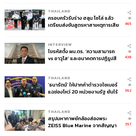
QUIET LUXURY PHENOMENON
THAILAND
ครอบครัวรับร่าง ฮลุน โซโล่ แล้ว
465
เตรียมส่งชันสูตรหาสาเหตุการเสีย
ในช่วงต้นปีกระแส Y2K มาแรงและทรงอิทธิพลอย่างมาก
ชีวิต
โดยเฉพาะในกลุ่มของ Gen Z แต่แล้วจู่ๆ เทรนด์ Quiet
Luxury ก็ปรากฏตัวขึ้นโดยมีจุดเริ่มต้นมาจากกระแสของซีรีส์
INTERVIEW
เรื่องดังอย่าง
Succession
รวมถึงการแต่งตัวของ Gwyneth
ไขรหัสตั้ง ผบ.ตร. ‘ความสามารถ
Paltrow ช่วงขึ้นศาล ที่กลายเป็นหัวข้อที่หลายให้ความสนใจ
438
vs อาวุโส’ และอนาคตการปฏิรูปสี
มากกว่าตัวคดีเสียด้วยซ้ำ
กากี กับ พล.ต.อ. เอก อังสนานนท์
THAILAND
Quiet Luxury หรือการแต่งตัวเรียบหรู ที่เข้ามาล้างกระดาน
‘ธนารัตน์’ ให้ปากคำตำรวจไซเบอร์
ความเยอะของเทรนด์ Y2K ซึ่งก็กลายเป็นอีกหนึ่งทางเลือก
362
แฉช่องโหว่ 20 หน่วยงานรัฐ ยันไร้
สำหรับคอแฟชั่นที่ชอบแต่งตัวเรียบโก้มากกว่า จากกระแสดัง
นัยทางการเมือง
กล่าวทำให้แบรนด์ไม่ว่าจะเป็น Loro Piana, The Row,
Bottega Veneta หรือ Jil Sander และอีกมากมาย เริ่มเป็นที่
THAILAND
พูดถึงมากขึ้น โดยดูจากท่าทีแล้ว ปี 2024 เทรนด์นี้จะกลาย
สรุปมหากาพย์กล้องส่องพระ
เป็นกระแสหลักในการแต่งตัวของคน Gen ใหม่อย่างแน่นอน
357
ZEISS Blue Marine จากสัญญา
ผลิต 8.3 ล้าน สู่ข้อพิพาท ‘มา