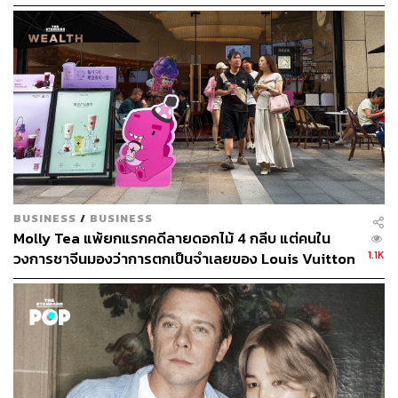
หนุ่มชาวอังกฤษผู้ดำรงตำแหน่งครีเอทีฟไดเรกเตอร์ให้กับ
แบรนด์ LOEWE และ JW Anderson แบรนด์ของเขาเอง โดย
ในปีนี้เขาสร้างผลงานดีไซน์ได้อย่างน่าประทับใจ ทั้งในเชิง
สร้างสรรค์และการสร้างกระแสให้คนพูดจนสามารถคว้า
รางวัลใหญ่อย่าง Designer of the Year จากเวที The Fashion
Awards ไปครอบครองได้
โดยในปีนี้เขายังเป็นผู้อยู่เบื้องหลังชุดบอดี้สูทสีแดงของ
Rihanna ที่เธอขึ้นใส่โชว์พักครึ่งการแข่งขัน Super Bowl
รวมถึงชุดเดรสคอลเล็กชัน Fall/Winter 2022 ที่นำมาทำใหม่
BUSINESS
/
BUSINESS
สำหรับ Beyoncé ในคอนเสิร์ต Renaissance World Tour
Molly Tea แพ้ยกแรกคดีลายดอกไม้ 4 กลีบ แต่คนใน
สามารถสร้างภาพจำและยอดเสิร์ชเกี่ยวกับแบรนด์เพิ่มขึ้น
1.1K
วงการชาจีนมองว่าการตกเป็นจำเลยของ Louis Vuitton
อย่างมหาศาล ที่ยังไม่รวมงานคอลลาบอเรชันระหว่าง
อาจทำให้แบรนด์ได้มากกว่าเสีย
LOEWE และ Studio Ghibli หรือภาพแคมเปญของเขาที่มัก
สร้างเซอร์ไพรส์ให้เราในทุกๆ ซีซัน