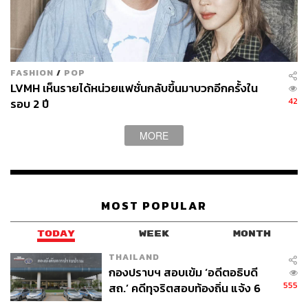
FASHION
/
POP
LVMH เห็นรายได้หน่วยแฟชั่นกลับขึ้นมาบวกอีกครั้งใน
42
รอบ 2 ปี
MORE
MOST POPULAR
TODAY
WEEK
MONTH
THAILAND
กองปราบฯ สอบเข้ม ‘อดีตอธิบดี
555
สถ.’ คดีทุจริตสอบท้องถิ่น แจ้ง 6
ข้อหาหนัก จ่อชง ป.ป.ช. 12 ส.ค. นี้