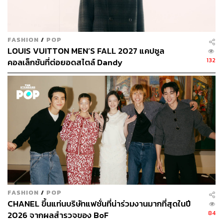
FASHION
/
POP
LOUIS VUITTON MEN’S FALL 2027 แคปซูล
132
คอลเล็กชันที่ต่อยอดสไตล์ Dandy
JONATHAN ANDERSON IMPACT
FASHION
/
POP
CHANEL ขึ้นแท่นบริษัทแฟชั่นที่น่าร่วมงานมากที่สุดในปี
84
2026 จากผลสำรวจของ BoF
ใครจะมาต้าน Jonathan Anderson ในปี 2023 ได้ ดีไซเนอร์