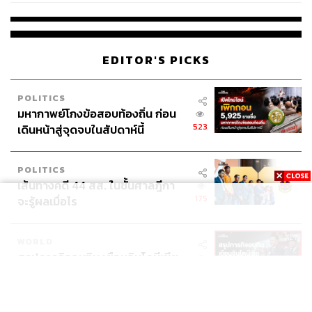
เวลล์ฯ’ ฟ้อง ‘โทน บางแค’ ผิดนัด
จ่ายหนี้-แอบระบุแบรนด์
EDITOR'S PICKS
POLITICS
มหากาพย์โกงข้อสอบท้องถิ่น ก่อน
523
เดินหน้าสู่จุดจบในสัปดาห์นี้
POLITICS
เส้นทางคดี 44 สส. ในชั้นศาลฎีกา
175
จะรู้ผลเมื่อไร
WORLD
สรุปภารกิจอนุทิน เยือนอินโดนีเซีย
515
ขับเคลื่อนการทูตเศรษฐกิจเชิงรุก
ประกาศหุ้นส่วนยุทธศาสตร์ไทย –
อินโดนีเซีย