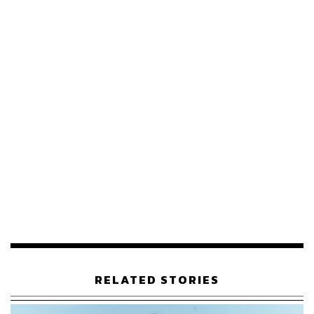
MET GALA 2023
อีเวนต์แฟชั่นของปีคงไม่มีอีเวนต์ไหนจะกินขาดไปกว่า Met
Gala อีกแล้ว ‘Karl Lagerfeld: A Line of Beauty’ ธีมหลักของ
งานเป็นการเชิดชูผลงานของดีไซเนอร์ระดับตำนานอย่าง
Karl Lagerfeld อดีตครีเอทีฟดีไซเนอร์ชื่อดังกับซิกเนเจอร์ลุค
ผมขาวหางม้าในชุดสูทสีดำพร้อมแว่นตากันแดด เขาผู้นี้พลิก
โฉมแบรนด์เก่าแก่อย่าง CHANEL และ FENDI ให้กลับมายิ่ง
RELATED STORIES
ใหญ่ได้อีกครั้ง ซึ่งไม่แปลกเลยที่ปีนี้จะคึกคักเป็นพิเศษ เพราะ
Karl Lagerfeld มีอิทธิพลและเป็นที่รักของคนมากมายทั้งใน