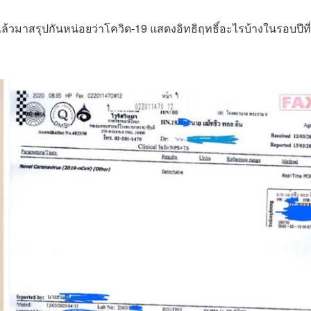
ล้วมาสรุปกันหน่อยว่าโควิด-19 แสดงอิทธิฤทธิ์อะไรบ้างในรอบปีที่