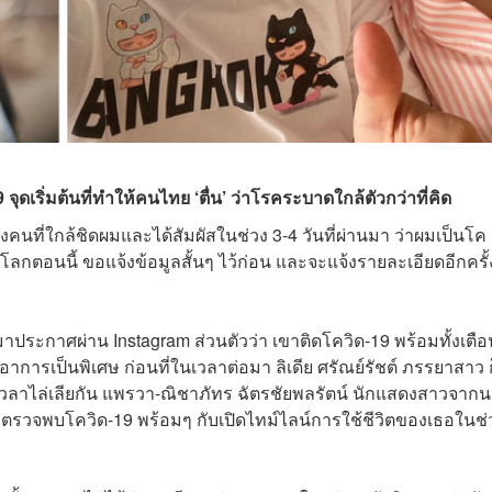
 จุดเริ่มต้นที่ทำให้คนไทย ‘ตื่น’ ว่าโรคระบาดใกล้ตัวกว่าที่คิด
คนที่ใกล้ชิดผมและได้สัมผัสในช่วง 3-4 วันที่ผ่านมา ว่าผมเป็นโค
ลกตอนนี้ ขอแจ้งข้อมูลสั้นๆ ไว้ก่อน และจะแจ้งรายละเอียดอีกครั้ง
าประกาศผ่าน Instagram ส่วนตัวว่า เขาติดโควิด-19 พร้อมทั้งเตือ
ังอาการเป็นพิเศษ ก่อนที่ในเวลาต่อมา ลิเดีย ศรัณย์รัชต์ ภรรยาสาว ก
เวลาไล่เลียกัน แพรวา-ณิชาภัทร ฉัตรชัยพลรัตน์ นักแสดงสาวจาก
่า ตรวจพบโควิด-19 พร้อมๆ กับเปิดไทม์ไลน์การใช้ชีวิตของเธอในช่