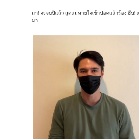
มา! จะจบปีแล้ว สูดลมหายใจเข้าปอดแล้วร้อง ฮึบ! แ
มา