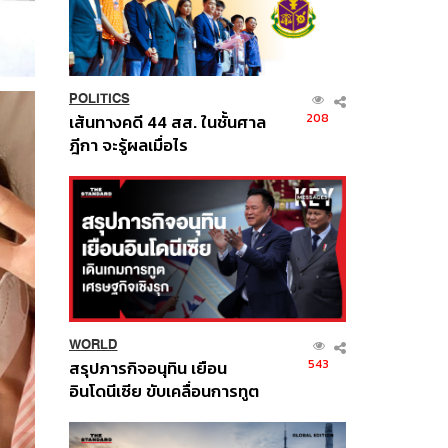
POLITICS
208
เส้นทางคดี 44 สส. ในชั้นศาล
ฎีกา จะรู้ผลเมื่อไร
WORLD
543
สรุปภารกิจอนุทิน เยือน
อินโดนีเซีย ขับเคลื่อนการทูต
เศรษฐกิจเชิงรุก ประกาศหุ้น
ส่วนยุทธศาสตร์ไทย –