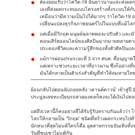
ต้องยอมรับว่าโควิด-19 นั้นยาวนานและส่งผ
เองที่ส่งผลกระทบแบบโครงสร้างทั้งระบบให้กับ
เหมือนว่ามีความเป็นไปได้มากๆ ว่าโควิด-19 อ
เปลี่ยนแปลงธุรกิจภาพยนตร์ไปในแบบที่แม้โล
แต่เมื่อมีวิกฤต มนุษย์ฉลาดพอจะปรับตัว แล
คอนเสิร์ตออนไลน์ของศิลปินมากมายหลายตาค่อย
ประคองชีวิตและความรู้สึกของทั้งตัวศิลปินแล
แม้การผ่อนปรนระยะที่ 3 จาก ศบค. ที่อนุญา
แต่เพราะช่วงระยะเวลาที่ยาวนาน ซึ่งก็อย่างที
มันได้กลายเป็นตัวเร่งสำคัญที่ทำให้ลมหายใ
ย้อนกลับไปตอนนับถอยหลัง ‘เคานต์ดาวน์’ เข้าสู่ปี 
ประมูลเลขทะเบียนรถสวยมงคลก็คงจะได้เงินไปหลาย
แต่ถึงเวลานี้ก็คงอย่างที่ได้รับรู้รับทราบกันแล้
โลกให้กลายเป็น ‘วิกฤต’ ชนิดที่สร้างผลกระทบไปทั
นักหนาที่สุดไม่แพ้ใครก็คือ อุตสาหกรรมบันเทิงทั้ง
วันที่ซบเซาไม่แพ้กัน