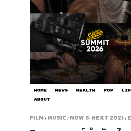
HOME
NEWS
WEALTH
POP
LIF
ABOUT
FILM
MUSIC
NOW & NEXT 2021
/
/
/