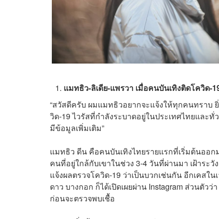
แมทธิว-ลิเดีย-แพรวา เมื่อคนบันเทิงติดโควิด-19
“สวัสดีครับ ผมแมทธิวอยากจะแจ้งให้ทุกคนทราบ ยิ่ง
วิด-19 ไวรัสที่กำลังระบาดอยู่ในประเทศไทยและทั่วโ
มีข้อมูลเพิ่มเติม”
แมทธิว ดีน คือคนบันเทิงไทยรายแรกที่เริ่มต้นออกม
คนที่อยู่ใกล้กับเขาในช่วง 3-4 วันที่ผ่านมา เฝ้าระว
แจ้งผลตรวจโควิด-19 ว่าเป็นบวกเช่นกัน อีกเคสใน
ดาว บางกอก ก็ได้เปิดเผยผ่าน Instagram ส่วนตัวว
ก่อนจะตรวจพบเชื้อ