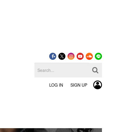
LOG IN
SIGN UP