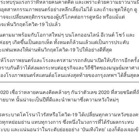
ลกระทบรุนแรงกว่าที่หลายคนคาดคิด และเพราะด้วยความยาวนานนี
อุตสาหกรรมภาพยนตร์อย่างหลีกเลี่ยงไม่ได้ และถ้าจะพูดให้ถูก ดู
าจจะเปลี่ยนพฤติกรรมของผู้บริโภคต่อการดูหนัง หรือแม้แต่
กจะพ้นวิกฤตโควิด-19 ไปแล้ว
ะมันตามมาพร้อมกับโอกาสใหม่ๆ บนโลกออนไลน์ อีเวนต์ โชว์ และ
ๆ เกิดขึ้นเป็นดอกเห็ด ทั้งหมดก็ล้วนแล้วแต่เป็นการประคับ
ะแฟนเพลงให้ผ่านพ้นวิกฤตโควิด-19 ไปให้อย่างดีที่สุด
ตให้โรงภาพยนตร์และโรงละครสามารถกลับมาเปิดให้บริการอีกครั้
่ทราบกันดีว่าได้ส่งผลกระทบต่อธุรกิจและวิถีชีวิตของมนุษย์มหาศา
จของโรงภาพยนตร์สแตนด์อโลนแห่งสุดท้ายของกรุงเทพฯ ได้สิ้นสุด
2020 เชื่อว่าหลายคนคงคิดคล้ายๆ กันว่าตัวเลข 2020 ที่สวยชนิดที่ถ
บาท นั้นน่าจะเป็นปีที่ดีและนำพามาซึ่งความหวังใหม่ๆ
วว่า โรคระบาดโคโรนาไวรัสหรือโควิด-19 ได้เปลี่ยนทุกความหวังของค
่วทุกหย่อมย่าน แทบทุกวงการ ซึ่งหนึ่งในวงการที่ได้รับผลกระทบ
ระบบ และแน่นอนว่าในระดับย่อยอย่าง ‘บันเทิงไทย’ เองก็ต้องเจอเข้