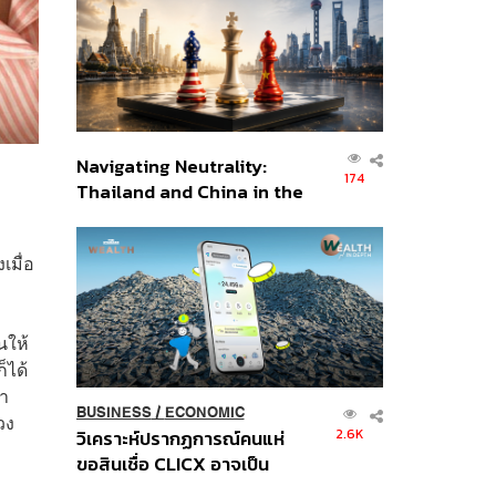
อินโดนีเซีย
Navigating Neutrality:
174
Thailand and China in the
Age of a New Global
Order
เมื่อ
นให้
็ได้
นา
BUSINESS
/
ECONOMIC
วง
2.6K
วิเคราะห์ปรากฏการณ์คนแห่
ขอสินเชื่อ CLICX อาจเป็น
เพียงยอดภูเขาน้ำแข็ง ของ