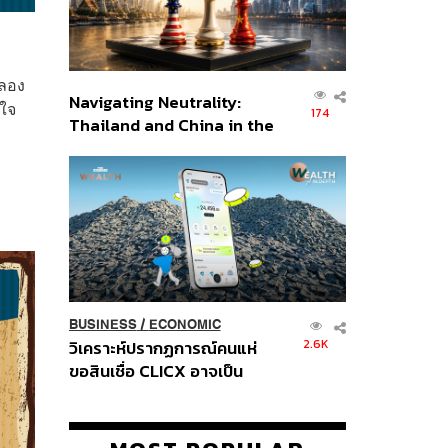
กลอง
Navigating Neutrality:
นใจ
174
Thailand and China in the
Age of a New Global
Order
BUSINESS
/
ECONOMIC
2.6K
วิเคราะห์ปรากฏการณ์คนแห่
ขอสินเชื่อ CLICX อาจเป็น
เพียงยอดภูเขาน้ำแข็ง ของ
ปัญหาหนี้ครัวเรือนไทยที่ถูกซุก
ไว้