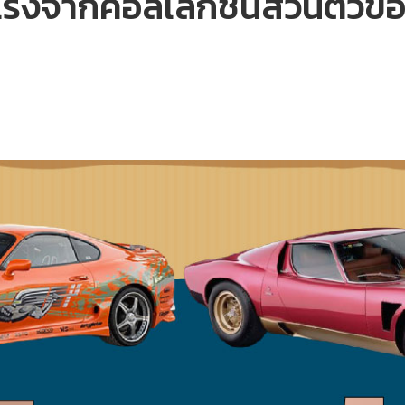
แรงจากคอลเล็กชันส่วนตัวข