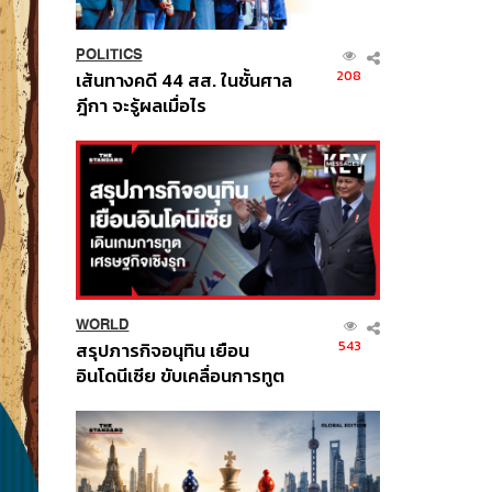
POLITICS
208
เส้นทางคดี 44 สส. ในชั้นศาล
ฎีกา จะรู้ผลเมื่อไร
WORLD
543
สรุปภารกิจอนุทิน เยือน
อินโดนีเซีย ขับเคลื่อนการทูต
เศรษฐกิจเชิงรุก ประกาศหุ้น
ส่วนยุทธศาสตร์ไทย –
อินโดนีเซีย