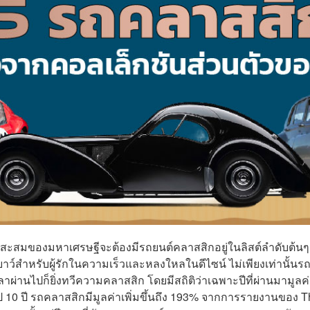
ชันสะสมของมหาเศรษฐีจะต้องมีรถยนต์คลาสสิกอยู่ในลิสต์ลำดับต้นๆ
าว์สำหรับผู้รักในความเร็วและหลงใหลในดีไซน์ ไม่เพียงเท่านั้นร
่งเวลาผ่านไปก็ยิ่งทวีความคลาสสิก โดยมีสถิติว่าเฉพาะปีที่ผ่านมามูลค
ป 10 ปี รถคลาสสิกมีมูลค่าเพิ่มขึ้นถึง 193% จากการรายงานของ 