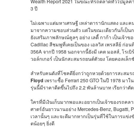
Wealth Report 2021 ในขณะที่รถตลาดทั่วไปมูลค่า
3 ปี
ไม่เฉพาะแต่มหาเศรษฐี เหล่าดารานักแสดง และคน
มาจากความชอบส่วนตัว แต่ในขณะเดียวกันก็เป็นการ
ยังเสริมภาพลักษณ์คูลๆ อย่าง เลดี้ กาก้า เป็นเจ้าข
Cadillac สีชมพูที่เคยเป็นของ เอลวิส เพรสลีย์ ก่อนท
356A จากปี 1958 นอกจากนี้ยังมี เคต มอสส์, โรเบิร์ต 
วอล์กเกอร์ เป็นนักสะสมรถยนต์ตัวยง โดยคอลเล็กชั
สำหรับคนดังที่โชคดียิ่งกว่าถูกหวยด้วยการสะสม
Floyd
เพราะซื้อ Ferrari
250 GTO ในปี 1978 มาในร
รุ่นนี้มีราคาดีดขึ้นไปถึง 2.2 พันล้านบาท เรียกว่าตั
ใครที่มีเงินเก็บมากพอและอยากเป็นเจ้าของรถคลาสส
ศาตร์อันยาวนานอย่าง
Mercedes-Benz, Bugatti, Po
เวลานั้นๆ และจะดีมากหากเป็นรุ่นที่ใช้ในการแข่งขั
ตน้อยๆ ยิ่งดี