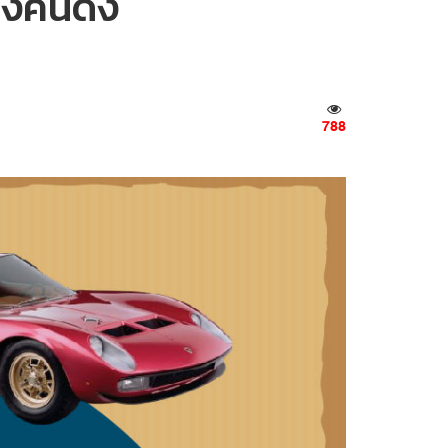
องคนดัง
788