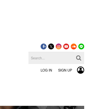
LOG IN
SIGN UP