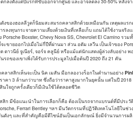
ตกลงตั้งแต่ปีแรกที่ขับออกจากศูนย์ และอาจลดลง 30-50% หลังจาก
ดังของฮอลลีวูดก็นิยมสะสมรถคลาสสิกด้วยเหมือนกัน เหตุผลแรก
ลงทุนกระจายความเสี่ยงด้วยเงินที่เหลือเก็บ แถมได้ใช้งานจริง
อง
Porsche Boxster, Chevy Nova SS, Chevrolet El Camino รวมทั
ี่จะขายออกไปเมื่อไม่กี่ปีที่ผ่านมา ส่วน อดัม เลวีน เป็นเจ้าของ Po
ดาวนีย์ จูเนียร์, จอร์จ คลูนีย์ หรือแม้แต่นักแสดงผู้ล่วงลับอย่าง พ
นรถของเขาเพิ่งได้รับการประมูลไปเมื่อต้นปี 2020 ถึง 21 คัน
รถคลาสสิกเห็นจะเป็น นิค เมสัน มือกลองวงร็อกในตำนานอย่าง
Pin
าคา 3 ล้านกว่าบาท ซึ่งถือว่าราคาสูงมากในยุคนั้น แต่ในปี 2018
ดสินใจถูกครั้งเดียวก็มีเงินใช้ได้ตลอดชีวิต
ิก มีข้อแนะนำในการเลือกก็คือ ต้องเป็นรถจากแบรนด์ที่มีประวัต
rsche, Ferrari Bentley ฯลฯ มีนวัตกรรมที่ปฏิวัติเทคโนโลยีในช่ว
นดังๆ และที่สำคัญคือมีดีไซน์อันเป็นเอกลักษณ์ ยิ่งมีจำนวนการผลิ