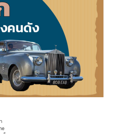
ถ
่า
The