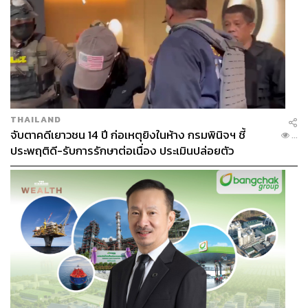
THAILAND
Clueless (1995)
จับตาคดีเยาวชน 14 ปี ก่อเหตุยิงในห้าง กรมพินิจฯ ชี้
...
Character: Cher
ประพฤติดี-รับการรักษาต่อเนื่อง ประเมินปล่อยตัว
Cast: Alicia Silverstone
ภาพยนตร์เรื่อง
Clueless
เป็นภาพยนตร์วัยรุ่นที่ดังมากในปี
1995 เปรียบได้กับภาพยนตร์
Mean Girls
หรือ
Gossip Girl
ใน
ยุคหลังๆ เลยก็ว่าได้ เป็นภาพยนตร์ที่นำเทรนด์แฟชั่นของเด็ก
สาวไฮสคูลในช่วงนั้น เชอร์คือเด็กสาวบ้านรวยใน
เบเวอร์ลีฮิ
ลส์
และเป็นตัวแม่ของโรงเรียน ลุคของเชอร์โดดเด่นทุกลุค
แต่ลุคที่สร้างภาพจำเห็นจะเป็นตัวสูทสีเหลืองลายสกอตกับ
มินิสเกิร์ตเข้าชุดของเธอ มองดูดีๆ แฟชั่นในช่วงนั้นกำลังจะ