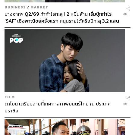
กลับมา ลองหยิบลุคมาปรับเปลี่ยนจากมินิสเกิร์ต เป็นกางเกง
BUSINESS
/
MARKET
ขายาวเข้ารูปสักตัว เท่านี้คุณก็จะได้ลุคที่ดูเท่ และสวมใส่ไป
บางจากฯ Q2/69 ทำกำไรทะลุ 1.2 หมื่นล้าน เริ่มบุ๊กกำไร
...
ทำงานได้อีกด้วย
‘SAF’ เชิงพาณิชย์ครั้งแรก หนุนรายได้ครึ่งปีทะลุ 3.2 แสน
ล้าน
ภาพประกอบ:
praewwoo , tuckktuck
พิสูจน์อักษร:
ลักษณ์นารา พักตร์เพียงจันทร์
TAGS:
Clueless
Fashion
The Sound of Music
Pretty Woman
Funny Face
The Addams Family
FILM
ตาโขน เตรียมฉายที่เทศกาลภาพยนตร์ไทย ณ ประเทศ
...
บราซิล
79