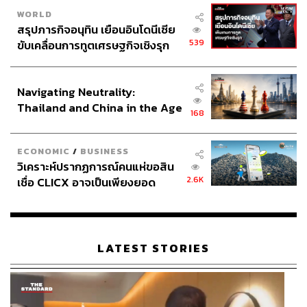
สามารถมากมาย ใช้ทั้งการร้องและการเต้น ชุดยูนิฟอร์มของ
WORLD
ตัวละครมาเรียสวยลงตัว เหมาะแก่การเอามาปรับใช้ต่อจริงๆ
สรุปภารกิจอนุทิน เยือนอินโดนีเซีย
เพียงแค่คุณหยิบเอาเสื้อคอกลมแขนยาวมาใส่ทับเข้ากับเดรส
539
ขับเคลื่อนการทูตเศรษฐกิจเชิงรุก
เกาะอกกระโปรงบาน เท่านี้คุณก็จะได้ลุคที่ดูลงตัวของมาเรีย
ประกาศหุ้นส่วนยุทธศาสตร์ไทย –
และความหรูหราขึ้นไปอีกระดับ
อินโดนีเซีย
Navigating Neutrality:
Thailand and China in the Age
168
of a New Global Order
ECONOMIC
/
BUSINESS
วิเคราะห์ปรากฏการณ์คนแห่ขอสิน
2.6K
เชื่อ CLICX อาจเป็นเพียงยอด
ภูเขาน้ำแข็ง ของปัญหาหนี้ครัว
เรือนไทยที่ถูกซุกไว้
LATEST STORIES