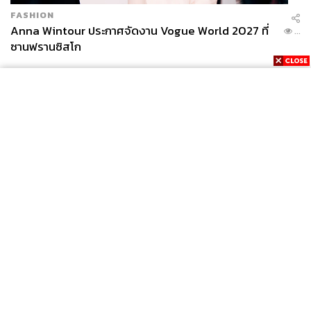
FASHION
Anna Wintour ประกาศจัดงาน Vogue World 2027 ที่
...
ซานฟรานซิสโก
News
Wealth
Pop
Podcast
Video
Now
Opinion
Careers
Events
Privacy
About
Contact
Policy
FOR
ADVERTISING
MEMBERSHIP