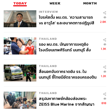
TODAY
WEEK
MONTH
เรียกว่าเป็นภาพติดตากับเดรสกระโปรงยาวสีดำเข้ารูปคอลึก
INTERVIEW
พร้อมผมทรงแสกกลางไดร์ทิ้งดิ่ง เป็นลุคที่สร้างให้คาแรก
ไขรหัสตั้ง ผบ.ตร. ‘ความสามารถ
เตอร์มีหลากหลายมิติ ทั้งความน่าแต่งหน้าตามตัวละครนะ
2.8K
vs อาวุโส’ และอนาคตการปฏิรูปสี
เดี๋ยวจะน่าค้นหาเกินไป)
กากี กับ พล.ต.อ. เอก อังสนานนท์
THAILAND
กลัว ลึกลับ สง่างาม และมีความเซ็กซี่ในเวลาเดียวกัน สาวๆ
รอง ผบ.ตร. บัญชาการเหตุยิง
คนไหนกำลังมองหาลุคที่ดูเซ็กซี่แบบน่าค้นหาอยู่ เชื่อสิว่าลุ
1.3K
โรงเรียนเทพศิรินทร์ นนทบุรี สั่ง
คนี้เอาอยู่แน่นอน (แต่ไม่ต้อง
ค้นหา 2 รอบยืนยันไร้คนติดค้าง พบ
ศพปู่-ย่าที่บ้านพักผู้ก่อเหตุ
THAILAND
สื่อนอกจับตากราดยิง รร. ใน
1.2K
นนทบุรี ชี้ไทยมีอัตราครอบครองปืน
สูงในระดับต้นของภูมิภาค
THAILAND
สรุปมหากาพย์กล้องส่องพระ
818
ZEISS Blue Marine จากสัญญา
ผลิต 8.3 ล้าน สู่ข้อพิพาท ‘มา