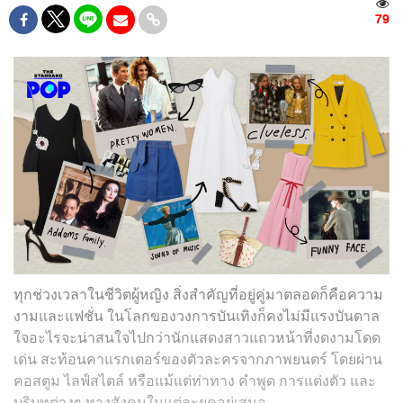
79
ทุกช่วงเวลาในชีวิตผู้หญิง สิ่งสำคัญที่อยู่คู่มาตลอดก็คือความ
งามและแฟชั่น ในโลกของวงการบันเทิงก็คงไม่มีแรงบันดาล
ใจอะไรจะน่าสนใจไปกว่านักแสดงสาวแถวหน้าที่งดงามโดด
เด่น สะท้อนคาแรกเตอร์ของตัวละครจากภาพยนตร์ โดยผ่าน
คอสตูม ไลฟ์สไตล์ หรือแม้แต่ท่าทาง คำพูด การแต่งตัว และ
บริบทต่างๆ ทางสังคมในแต่ละยุคอยู่เสมอ