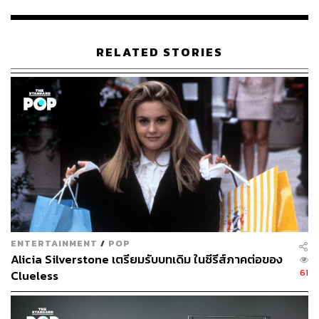
ย่างก้าวเข้ามาในวงการแฟชั่น เธอก็ดูสวยสง่า ที่น่าสนใจคือ
ลุคชมพูทั้งตัวพร้อมหมวกทรงสวย ถามว่าลุคนี้ใส่ได้ในชีวิต
จริงไหม ได้สิ ถ้าเรามั่นใจ แต่ถ้าไม่ได้เพียงแค่ปรับลุคลงมา
RELATED STORIES
ให้ง่ายขึ้น เป็นเดรสคอกลมแขนกุดผ้าเนื้อดีหน่อย จับคู่กับเสื้อ
คลุมตัวยาวสีโทนเดียวกัน จากนั้นก็หาหมวกปีกกว้างบุผ้า
กำมะหยี่ ลุคนี้อาจจะไม่ได้ใช้บ่อยๆ แต่มีโอกาสได้ใช้แน่นอน
เมื่อไปต่างประเทศ
ENTERTAINMENT
/
POP
Alicia Silverstone เตรียมรับบทเดิม ในซีรีส์ภาคต่อของ
61
Clueless