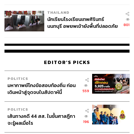
เวลล์ฯ’ ฟ้อง ‘โทน บางแค’ ผิดนัด
THAILAND
จ่ายหนี้-แอบระบุแบรนด์
นักเรียนโรงเรียนเทพศิรินทร์
801
นนทบุรี อพยพเข้ายังพื้นที่ปลอดภัย
ชั่วคราว หลังเหตุใช้อาวุธปืนภายใน
โรงเรียนคลี่คลาย
EDITOR'S PICKS
POLITICS
The Sound of Music
มหากาพย์โกงข้อสอบท้องถิ่น ก่อน
Character: Maria
559
เดินหน้าสู่จุดจบในสัปดาห์นี้
Cast: Julie Andrews
POLITICS
ภาพยนตร์เพลงคลาสสิกที่เรียกว่าเป็นตำนานจากผู้กำกับ
โร
เส้นทางคดี 44 สส. ในชั้นศาลฎีกา
เบิร์ต ไวส์
ที่สร้างคาแรกเตอร์ชัดเจนออกมาได้ขนาดนี้ อีก
196
จะรู้ผลเมื่อไร
อย่างนักแสดงมืออาชีพอย่าง
จูลี แอนดรูว์ส
ก็แสดงความ