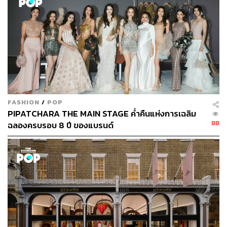
FASHION
/
POP
Pretty Woman (1990)
PIPATCHARA THE MAIN STAGE ค่ำคืนแห่งการเฉลิม
Character:
Vivian Ward
88
ฉลองครบรอบ 8 ปี ของแบรนด์
Cast: Julie Roberts
ภาพยนตร์โรแมนติกเรื่องนี้กำกับโดย
แกร์รี มาร์แชลล์
เป็น
ภาพยนตร์คลาสสิกอีกเรื่องที่น่าประทับใจของจูเลีย โรเบิร์ตส์
ที่รับบทเป็น
วิเวียน วอร์ด
โสเภณีตกถังข้าวสารที่ได้การเลี้ยง
ดูจากหนุ่มนักธุรกิจเพื่อควงไปออกงานสังคม ลุคของวิเวียน
ในตอนแรกก็คือซ่าๆ แต่เมื่อชุบตัวเธอก็สวยอย่างไม่น่าเชื่อ
(จริงๆ เป็นจูเลียใส่อะไรก็สวย)