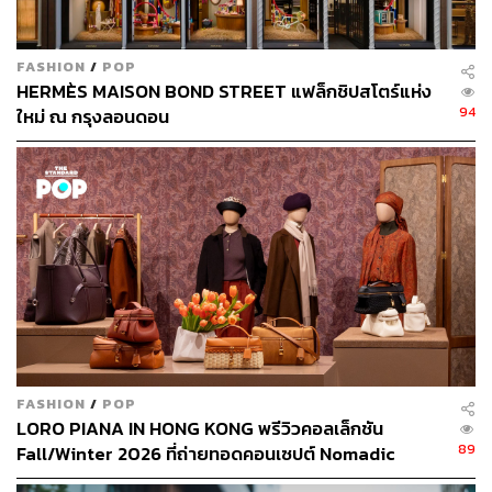
ลุคนี้เป็นลุคที่ชอบที่สุด คือลุคสบายๆ เข้าถึงง่าย และเลือก
หยิบมาใช้ไม่ยาก ความเท่ของเสื้อเชิ้ตตัวโคร่งผูกเอว ทับเสื้อ
FASHION
/
POP
HERMÈS MAISON BOND STREET แฟล็กชิปสโตร์แห่ง
กล้ามคอลึกจับคู่เข้ากับกระโปรงสั้น เป็นลุคที่ไม่ยากมากและ
94
ใหม่ ณ กรุงลอนดอน
สวมใส่ได้จริง
FASHION
/
POP
LORO PIANA IN HONG KONG พรีวิวคอลเล็กชัน
89
Fall/Winter 2026 ที่ถ่ายทอดคอนเซปต์ Nomadic
Reverie