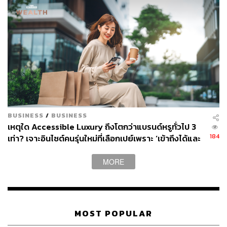
The Addams Family (1991)
Character: Morticia Addams
BUSINESS
/
BUSINESS
เหตุใด Accessible Luxury ถึงโตกว่าแบรนด์หรูทั่วไป 3
Cast: Anjelica Huston
184
เท่า? เจาะอินไซต์คนรุ่นใหม่ที่เลือกเปย์เพราะ ‘เข้าถึงได้และ
คุ้มค่า
นอกจากชุดดำแขนกุดกระโปรงเข้ารูปของออเดรย์ในเรื่อง
MORE
Breakfast at Tiffany’s
แล้ว ยังมีชุดดำของอีกคนที่เป็นไอคอนิ
กตลอดกาลคือ
มอร์ทิเชีย แอดดัมส์
และต้องเป็นเวอร์ชันที่รับ
บทโดย แอนเจลิกา ฮัสตัน โดยเธอจะเป็นคุณแม่ที่คอยดูแล
บ้าน และเหล่าลูกๆ (ผี) ของเธอ และด้วยคาแรกเตอร์และ
ความเย้ายวนของเธอนั้น กลับทำให้สามีของเธอหลงหัวปัก
MOST POPULAR
หัวปำ