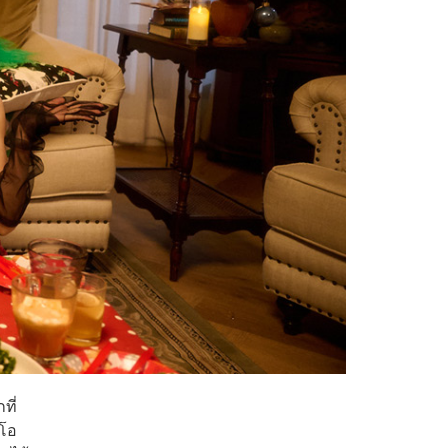
ที่
ีโอ