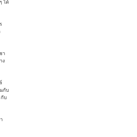
 ได้
ร
า
สชา
่าง
์
นกับ
มกับ
่า