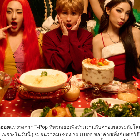
ุดฮอตแห่งวงการ T-Pop ที่พวกเธอเพิ่งร่วมงานกับค่ายเพลงระดับโลก
 เพราะในวันนี้ (24 ธันวาคม) ช่อง YouTube ของค่ายเพิ่งอัปเดตวิด