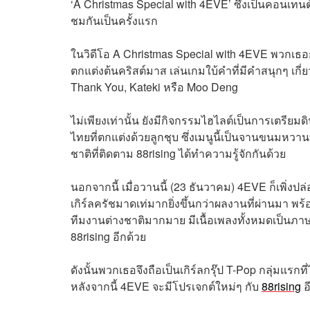
‘A Christmas Special with 4EVE’ ซึ่งเป็นคอนเ
ชมกันเป็นครั้งแรก
ในวิดีโอ A Christmas Special with 4EVE พวกเธอ
ตกแต่งต้นคริสต์มาส เล่นเกมใบ้คำที่มีคำสนุกๆ เก
Thank You, Kateki หรือ Moo Deng
ไม่เพียงเท่านั้น ยังมีกิจกรรมไฮไลต์เป็นการเตรียม
ไทยที่ตกแต่งด้วยลูกชุบ ซึ่งเมนูนี้เป็นจานขนมห
ชาติที่ติดตาม 88rising ได้ทำความรู้จักกันด้วย
นอกจากนี้ เมื่อวานนี้ (23 ธันวาคม) 4EVE ก็เพิ่งปล
เกิร์ลครัชมาดเท่มากยิ่งขึ้นกว่าผลงานที่ผ่านมา พ
ทีมงานต่างชาติมากมาย มีเนื้อเพลงทั้งหมดเป็นภาษา
88rising อีกด้วย
ดังนั้นพวกเธอจึงถือเป็นเกิร์ลกรุ๊ป T-Pop กลุ่มแรกที
หลังจากนี้ 4EVE จะมีโปรเจกต์ใหม่ๆ กับ
88rising
อ