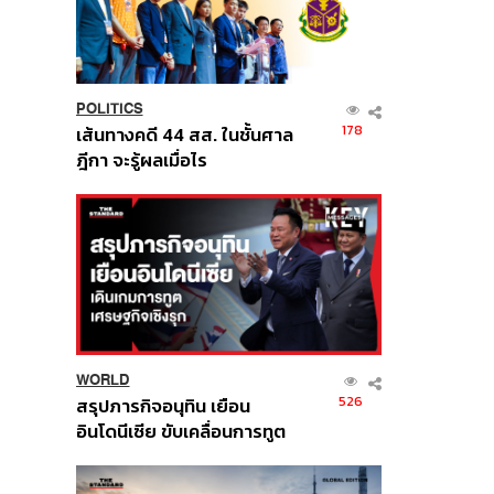
POLITICS
178
เส้นทางคดี 44 สส. ในชั้นศาล
ฎีกา จะรู้ผลเมื่อไร
WORLD
526
สรุปภารกิจอนุทิน เยือน
อินโดนีเซีย ขับเคลื่อนการทูต
เศรษฐกิจเชิงรุก ประกาศหุ้น
ส่วนยุทธศาสตร์ไทย –