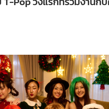
๊ป T-Pop วงแรกที่ร่วมงานกั