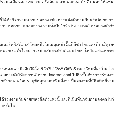
ทนต์ร่วมเฉลิมฉลองเทศกาลคริสต์มาสจากพวกเธอทั้ง 7 คนมาให้แฟนๆ
ก็ได้ทำกิจกรรมหลายๆ อย่าง เช่น การแต่งตัวตามธีมคริสต์มาส กา
ี่ยวกับเทศกาล เพลงของวง รวมทั้งมีมไวรัลในประเทศไทยอย่างคำว่
ดินเนอร์คริสต์มาส โดยหนึ่งในเมนูเหล่านั้นก็มีชาไทยและทีรามิสุร
วานที่พวกเธอตั้งใจอยากจะนำเสนอรสชาติแบบไทยๆ ให้กับแฟนเพลงต
่อยเพลงและมิวสิกวิดีโอ
BOYS LOVE GIRLS
เพลงใหม่ที่มาในสไตล
ร้อมยกระดับให้ผลงานมีความ International ไปอีกขั้นด้วยการร่วมงา
อังกฤษ พร้อมระบุข้อมูลบนสตรีมมิ่งว่าเป็นผลงานที่มีลิขสิทธิ์ร่ว
่ได้ร่วมงานกับค่ายเพลงชื่อดังแห่งนี้ และก็เป็นที่น่าจับตามองต่อไปว
ีกหรือไม่