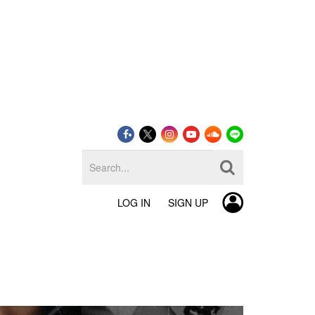
LOG IN
SIGN UP