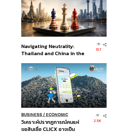
อินโดนีเซีย
Navigating Neutrality:
157
Thailand and China in the
Age of a New Global
Order
BUSINESS
/
ECONOMIC
2.5K
วิเคราะห์ปรากฏการณ์คนแห่
ขอสินเชื่อ CLICX อาจเป็น
เพียงยอดภูเขาน้ำแข็ง ของ