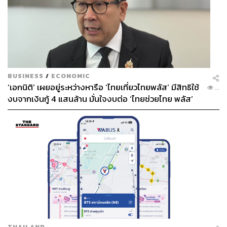
ร่วมกันผลักดันกับประเทศสมาชิกให้ดำเนินการ Targeted
Sanctions ต้องเป็นการทำแบบเน้นเป้าหมาย ไม่ใช่การคว่ำ
บาตรหรือการลงโทษแบบเหมารวมที่จะทำให้คนเมียนมา
เดือดร้อน แต่เน้นเป้าหมายการหยุดและตัดท่อน้ำเลี้ยง เส้น
ทางการเข้าถึงและการใช้เงินของผู้นำกองทัพของเมียนมา
BUSINESS
/
ECONOMIC
ซึ่งแน่นอนว่าผลประโยชน์ทางธุรกิจของเหล่าผู้นำกองทัพเมีย
‘เอกนิติ’ เผยอยู่ระหว่างหารือ ‘ไทยเที่ยวไทยพลัส’ มีสิทธิใช้
...
นมาและเครือข่าย รวมทั้งเงินฝากมีอยู่ในทั่วโลก (สหรัฐฯ
งบจากเงินกู้ 4 แสนล้าน มั่นใจงบต่อ ‘ไทยช่วยไทย พลัส’
และสหภาพยุโรป รวมทั้งออสเตรเลียและนิวซีแลนด์ ต่างยุติ
เฟส 2 มีเพียงพอ
เส้นทางทางการเงินไปแล้ว) และในประเทศเพื่อนบ้าน โดย
เฉพาะในประเทศไทยและสิงคโปร์ ดังนั้นการผลักดันเรื่องนี้
ในเวทีอาเซียนเพื่อให้ได้มติจากส่วนรวม แล้วจึงให้แต่ละ
สมาชิกไปดำเนินการ จะเกิดขึ้นได้คงต้องผ่านการดำเนินการ
ในทางลับ คุยกันนอกรอบ ไม่เป็นทางการระหว่างไทย
มาเลเซีย สิงคโปร์ และอินโดนีเซีย
ไทยต้องร่วมผลักดันให้การประชุมอาเซียนในระดับรัฐมนตรี
และระดับสุดยอดผู้นำอาเซียนเกิดขึ้นในวาระเร่งด่วน และ
ร่วมกันออกแถลงการณ์ไปยังประเทศคู่เจรจาหลักของ
THAILAND