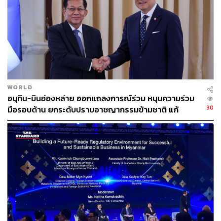
WORLD
อนุทิน-มินอ่องหล่าย ออกแถลงการณ์ร่วม หนุนความร่วม
30
มือรอบด้าน ยกระดับปราบอาชญากรรมข้ามชาติ แก้
ปัญหาหมอกควัน-มลพิษทางน้ำ
เป็นฉากทัศน์ที่ดีที่สุด (Best Case Scenario) คือทหารกลับ
เข้ากรมกอง เลิกยุ่งกับการเมือง ยอมรับผลการเลือกตั้งเมื่อวัน