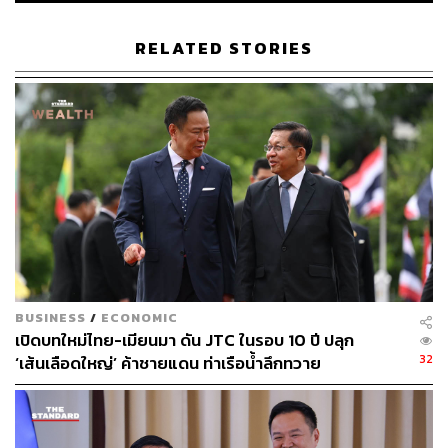
ยิ่งขึ้น เพราะดูเหมือนว่าผู้นำกองทัพอยู่ในสภาวะเข้าตาจน
ขึ้นขี่หลังเสือ หาทางลงไม่ได้ และสุ่มเสี่ยงอย่างยิ่งที่ในที่สุดจะ
RELATED STORIES
เกิดการเข้าแทรกแซงกิจการภายในของเมียนมาจากกอง
กำลังต่างชาติในนาม ‘กองกำลังรักษาสันติภาพ’ ซึ่งจะเกิดขึ้น
ได้หากคณะมนตรีความมั่นคงแห่งสหประชาชาติลงมติ
สิ่งที่เราจะได้เห็นแม้ไม่มีใครอยากเห็น นั่นคือหลังการโค่น
ล้มระบบในเมียนมา ทรัพยากรธรรมชาติของเมียนมาอาจถูก
รุมทึ้งโดยมหาอำนาจในรูปแบบของบำเหน็จสงคราม
ประชาชนเมียนมาจำนวนมากอาจอพยพหลบหนีออกนอก
ประเทศ ประเทศที่ถึงแม้จะไม่อยู่ในอุ้งมือของผู้นำกองทัพแต่
ก็ไม่ได้สงบสันติสุข
ซึ่งถ้าไม่มีใครทำอะไร ปล่อยให้การย่ำยีบีฑาประชาชนเกิด
BUSINESS
/
ECONOMIC
เปิดบทใหม่ไทย-เมียนมา ดัน JTC ในรอบ 10 ปี ปลุก
ขึ้นต่อไป ฉากทัศน์ที่เลวร้ายที่สุด ซึ่งเป็นฉากทัศน์ที่ 1 ก็จะยิ่ง
32
‘เส้นเลือดใหญ่’ ค้าชายแดน ท่าเรือน้ำลึกทวาย
เกิดขึ้นและทวีความรุนแรง