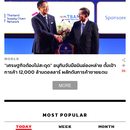
ถือเป็นฉากทัศน์ที่เป็นไปได้ (Plausible Scenario) เมื่อ มิน
WORLD
“เศรษฐกิจต้องไม่สะดุด” อนุทินจับมือมินอ่องหล่าย ตั้งเป้า
อ่อง หล่าย เลือดเข้าตา ขึ้นขี่หลังเสือ และหาทางลงไม่ได้ เช่น
36
การค้า 12,000 ล้านดอลลาร์ ผลักดันการค้าชายแดน
ในปัจจุบัน ในที่สุดนายทหารในกองทัพจำนวนหนึ่งจะไม่
พอใจกับสถานการณ์ และนำไปสู่การ ‘รัฐประหารซ้อน’
MORE
ซึ่งมีความเป็นไปได้ เนื่องจากเราเห็นรอยร้าวในกองทัพเมีย
นมา หรือ Tatmadaw มาแล้วก่อนหน้านี้ หากแต่รอยร้าวนี้ยัง
ถูกกดทับเอาไว้ เพราะนายทหารกลุ่มที่ถูกข้ามหัวยังไม่มีแรง
สนับสนุนให้ออกมาเคลื่อนไหว หรือไม่ก็การแบ่งผลประโยชน์
MOST POPULAR
ที่ยังลงตัวอยู่ หากแต่ในภาวะวิกฤต การแบ่งผลประโยชน์
ระหว่างนายทหารรุ่นต่างๆ เริ่มไม่ลงตัว เช่นเดียวกับที่แรง
TODAY
WEEK
MONTH