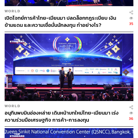
ที่ 8 พฤศจิกายน 2020 ที่คะแนนเสียงสนับสนุนพรรค NLD ซึ่ง
นำโดย ออง ซาน ซูจี ชนะการเลือกตั้งอย่างถล่มทลายและ
WORLD
เปิดโจทย์การค้าไทย-เมียนมา ปลดล็อกกฎระเบียบ เงิน
สามารถจัดตั้งรัฐบาลได้เป็นสมัยที่ 2 และมีการดำเนินคดีกับ
35
ข้ามแดน และความเชื่อมั่นนักลงทุน ทำอย่างไร?
ผู้นำกองทัพ เพื่อชดใช้และรับโทษกับสิ่งที่เกิดขึ้นจากการเข่น
ฆ่าประชาชน แน่นอนว่านี่คือสิ่งที่ทุกฝ่ายทั่วทั้งเมียนมา ไทย
ประชาคมอาเซียน และประชาคมโลก อยากเห็นมากที่สุด แต่
โอกาสที่จะเกิดขึ้นก็แทบจะไม่มี
WORLD
อนุทินพบมินอ่องหล่าย เดินหน้าบทใหม่ไทย-เมียนมา เร่ง
36
ความร่วมมือเศรษฐกิจ การค้า-การลงทุน