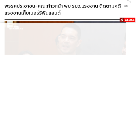
พรรคประชาชน-คณะก้าวหน้า พบ รมว.แรงงาน ติดตามคดี
...
แรงงานเก็บเบอร์รีฟินแลนด์
THAILAND
โฆษก ทบ. ย้ำชายแดนไทย-กัมพูชายังปกติ เฝ้าระวัง 24
...
ชั่วโมง มั่นใจไทยไม่เสียเปรียบเวทีโลก หลังกัมพูชายื่น UN
รับรอง MOU43