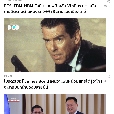
อาเซียน (Dialogue Partners) ทั้ง 10 ประเทศ อันได้แก่
BTS-EBM-NBM จับมือแอปพลิเคชัน ViaBus ยกระดับ
...
ออสเตรเลีย แคนาดา จีน สหภาพยุโรป อินเดีย ญี่ปุ่น
การติดตามตำแหน่งรถไฟฟ้า 3 สายแบบเรียลไทม์
เกาหลีใต้ นิวซีแลนด์ รัสเซีย และสหรัฐฯ ให้ยุติการขายอาวุธ
และการให้ความร่วมมือทางการทหารกับเมียนมา
ไทยต้องมีมาตรการที่ชัดเจนว่าการค้าขายระหว่างประเทศ
โดยเฉพาะการค้าชายแดนเพื่อส่งสินค้าอุปโภคบริโภคเข้าไป
ในเมียนมา ยังต้องทำได้อย่างปกติ เพราะหากสินค้าเหล่านี้ไม่
สามารถส่งเข้าไปค้าขายในเมียนมาได้ คนที่เดือดร้อนไม่ใช่
ผู้นำกองทัพเมียนมา หากแต่เป็นประชาชน แน่นอนถึงแม้
ปัจจุบันราคาสินค้าบางอย่างในเมียนมาจะปรับสูงขึ้นแล้ว เช่น
น้ำมันพืชราคาเพิ่มขึ้นกว่า 20% แต่ผู้ผลิตและผู้ค้าชาวไทย
FILM
ต้องเร่งส่งสินค้าเหล่านี้ และเจ้าหน้าที่ของรัฐในฝ่ายไทยคง
โปรดิวเซอร์ James Bond เผยว่าแฟนหนังมีสิทธิ์ได้รู้ว่าใคร
...
ต้องดำเนินการทุกอย่างเพื่อให้สินค้าเหล่านี้ออกไปถึงมือ
จะมารับบทนำช่วงปลายปีนี้
ประชาชนเมียนมาได้ด้วยต้นทุนที่ต่ำที่สุด
TAGS:
Myanmar
ปิติ ศรีแสงนาม
กองทัพเมียนมา
การเมืองในเมียนมา