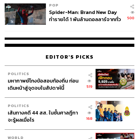
เมียนมาไปสู่อนาคตที่ทำเพื่อประชาชน นายทหารกลุ่มนี้ก็จะ
POP
กลายเป็นนายทหารที่ประชาชนเมียนมาอยากจะสร้าง
Spider-Man: Brand New Day
อนุสาวรีย์ให้
500
ทำรายได้ 1 พันล้านดอลลาร์จากทั่ว
โลกภายใน 6 วัน
EDITOR'S PICKS
POLITICS
มหากาพย์โกงข้อสอบท้องถิ่น ก่อน
519
เดินหน้าสู่จุดจบในสัปดาห์นี้
POLITICS
เส้นทางคดี 44 สส. ในชั้นศาลฎีกา
168
จะรู้ผลเมื่อไร
WORLD