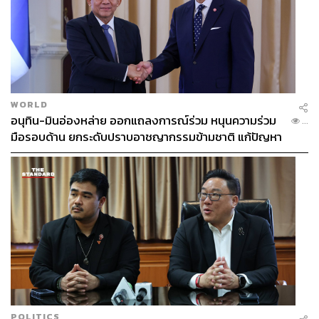
WORLD
293
อนุทิน-มินอ่องหล่าย ออกแถลงการณ์ร่วม หนุนความร่วม
...
มือรอบด้าน ยกระดับปราบอาชญากรรมข้ามชาติ แก้ปัญหา
หมอกควัน-มลพิษทางน้ำ
ABOUT THE AUTHOR
THE STANDARD TEAM
กองบรรณาธิการ THE STANDARD
POLITICS