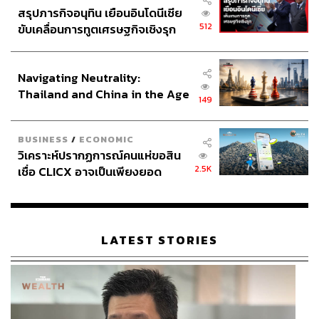
สรุปภารกิจอนุทิน เยือนอินโดนีเซีย
512
ขับเคลื่อนการทูตเศรษฐกิจเชิงรุก
ประกาศหุ้นส่วนยุทธศาสตร์ไทย –
อินโดนีเซีย
ในฉากทัศน์ที่ 4 นี้ ไทยและประชาคมอาเซียนต้องเร่งดำเนิน
Navigating Neutrality:
การอะไรบางอย่าง (ASEAN Constructive Engagement
Thailand and China in the Age
149
Scenario) โดย 4 เรื่องที่ต้องดำเนินการ คือ
of a New Global Order
สำคัญที่สุดและเร่งด่วนที่สุดคือการให้ความช่วยเหลือทาง
BUSINESS
/
ECONOMIC
ด้านมนุษยธรรม โดยเฉพาะกับประชาชนเมียนมาที่หนีภัย
วิเคราะห์ปรากฏการณ์คนแห่ขอสิน
2.5K
ความรุนแรงเข้ามาบริเวณชายแดนของประเทศไทย โดยใช้
เชื่อ CLICX อาจเป็นเพียงยอด
ภูเขาน้ำแข็ง ของปัญหาหนี้ครัว
กลไกอาเซียน ใช้มติของอาเซียนที่ผ่านการประชุมด่วนใน
เรือนไทยที่ถูกซุกไว้
ระดับรัฐมนตรีว่าการกระทรวงการต่างประเทศภายใต้สภาวะ
ฉุกเฉิน ที่ไทยเราสมควรเข้าร่วม และผลักดันให้มีมติให้ใช้
ประโยชน์จากกลไกของอาเซียนในการช่วยเหลือผู้อพยพเมีย
LATEST STORIES
นมา และในขณะเดียวกันก็ให้ผู้นำกองทัพของไทยและเมีย
นมา ซึ่งน่าจะสามารถติดต่อกันได้ชี้แจงว่าไทยต้องดำเนิน
การ เพราะนี่คือมติของอาเซียน และไทยเป็นส่วนหนึ่งของ
อาเซียน เราจึงต้องรับหน้าที่เช่นนั้นในภารกิจนี้