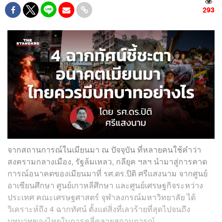
293
จากสถานการณ์ในเมียนมา ณ ปัจจุบัน ที่หลายคนใช้คำว่า
สงครามกลางเมือง, รัฐล้มเหลว, กลียุค ฯลฯ นำมาสู่การคาด
การณ์อนาคตของเมียนมาที่ รศ.ดร.ปิติ ศรีแสงนาม จากศูนย์
อาเซียนศึกษา ศูนย์เกาหลีศึกษา และศูนย์เศรษฐกิจระหว่าง
ประเทศ คณะเศรษฐศาสตร์ จุฬาลงกรณ์มหาวิทยาลัย ได้
วิเคราะห์ถึง 4 ฉากทัศน์ ตั้งแต่สิ่งที่เลวร้ายที่สุดไปจนถึง
บทบาทของไทยในการคลี่คลายสถานการณ์