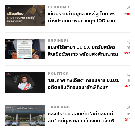
สนับสนุนจากภาคประชาชนที่ไม่เอา มิน อ่อง หล่าย ซึ่งเป็น
ECONOMIC
นักเรียนนายร้อยรุ่นที่ 19 ก็รุนแรงมากยิ่งขึ้น ดังนั้นมีความ
เทียบรายจ่ายบุคลากรรัฐ ไทย vs.
1K
เป็นไปได้สูงที่กลุ่มนายทหารระดับสูงในกองทัพ (กลุ่มนักเรียน
ต่างประเทศ: พบภาษีทุก 100 บาท
นายร้อยรุ่นที่ 24-27 ที่ถูกข้ามหัว) อาจจะรวบรวมกำลังกัน
ของคนไทยใช้ไปกับข้าราชการเฉียด
และทำรัฐประหารซ้อน
40 บาท
BUSINESS
แบงก์ไร้สาขา CLICX ปิดรับสมัคร
แต่สิ่งที่ต้องจับตาคือ แล้วผลลัพธ์ของการทำรัฐประหารซ้อน
895
สินเชื่อชั่วคราว พร้อมส่งสัญญาณ
จะออกมาในรูปแบบไหน มีความเป็นไปได้ 2 ทาง นั่นคือ หนึ่ง
เตือนกลุ่มกู้เงินผิดวัตถุประสงค์-ให้
นายทหารกลุ่มใหม่ที่เข้ามาก็มีแนวคิดเช่นเดิม นั่นคือถือผล
ข้อมูลเท็จ เตรียมดำเนินคดีเด็ดขาด
ประโยชน์ของตนเป็นใหญ่ โดยไม่คำนึงถึงประชาชนที่
POLITICS
ต้องการเดินหน้าประเทศไปในทิศทางประชาธิปไตย และนั่น
‘ประภาศ คงเอียด’ กรรมการ ป.ป.ช.
ทำให้กลายร่างไปเป็นฉากทัศน์ที่ 1 ฉากทัศน์ที่เลวร้ายที่สุดได้
564
อดีตอธิบดีกรมธนารักษ์ ถึงแก่
อีกครั้ง
อนิจกรรม
หรือในทางตรงกันข้าม หากนายทหารกลุ่มใหม่ที่เข้ามาเป็น
THAILAND
กองปราบฯ สอบเข้ม ‘อดีตอธิบดี
‘เลือดใหม่’ ที่ต้องการเห็นประเทศเดินหน้าไปได้ในเวที
514
สถ.’ คดีทุจริตสอบท้องถิ่น แจ้ง 6
ประชาคมโลก นำพาเมียนมาเข้าสู่ฉากทัศน์ที่สองนั่นคือ
ข้อหาหนัก จ่อชง ป.ป.ช. 12 ส.ค. นี้
ปฏิรูปกองทัพควบคู่กับการปฏิรูปการเมือง เดินหน้าประเทศ