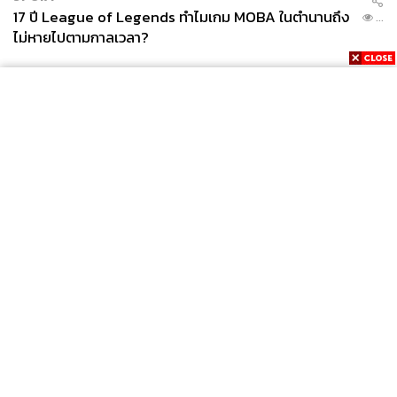
17 ปี League of Legends ทำไมเกม MOBA ในตำนานถึง
...
ไม่หายไปตามกาลเวลา?
News
Wealth
Pop
Podcast
Video
Now
Opinion
Careers
Events
Privacy
About
Contact
Policy
FOR
ADVERTISING
MEMBERSHIP