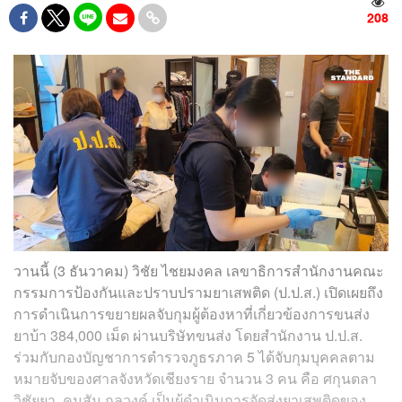
208
วานนี้ (3 ธันวาคม) วิชัย ไชยมงคล เลขาธิการสำนักงานคณะ
กรรมการป้องกันและปราบปรามยาเสพติด (ป.ป.ส.) เปิดเผยถึง
การดำเนินการขยายผลจับกุมผู้ต้องหาที่เกี่ยวข้องการขนส่ง
ยาบ้า 384,000 เม็ด ผ่านบริษัทขนส่ง โดยสำนักงาน ป.ป.ส.
ร่วมกับกองบัญชาการตำรวจภูธรภาค 5 ได้จับกุมบุคคลตาม
หมายจับของศาลจังหวัดเชียงราย จำนวน 3 คน คือ ศกุนตลา
วิชัยยา, คมสัน กูลวงค์ เป็นผู้ดำเนินการจัดส่งยาเสพติดของ