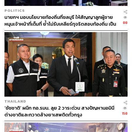
POLITICS
นายกฯ มอบนโยบายท้องถิ่นที่ชลบุรี ให้สัญญาลูกผู้ชาย
88
หนุนเจ้าหน้าที่เต็มที่ ย้ำไม่รับเคลียร์ทุจริตสอบท้องถิ่น เป็น
ตราบาป ลอยอังคารก็ลบไม่ออก
THAILAND
‘ชัชชาติ’ ผนึก กอ.รมน. ลุย 2 วาระด่วน สางปัญหานอมินี
158
ต่างชาติและกวาดล้างยาเสพติดทั่วกรุง