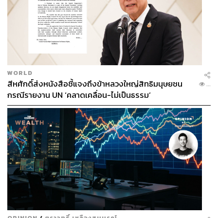
WORLD
สีหศักดิ์ส่งหนังสือชี้แจงถึงข้าหลวงใหญ่สิทธิมนุษยชน
...
กรณีรายงาน UN ‘คลาดเคลื่อน-ไม่เป็นธรรม’
OPINION
/
ตราวุทธิ์ เหลืองสมบูรณ์