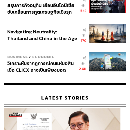
สรุปภารกิจอนุทิน เยือนอินโดนีเซีย
542
ขับเคลื่อนการทูตเศรษฐกิจเชิงรุก
ประกาศหุ้นส่วนยุทธศาสตร์ไทย –
อินโดนีเซีย
Navigating Neutrality:
Thailand and China in the Age
170
of a New Global Order
BUSINESS
/
ECONOMIC
วิเคราะห์ปรากฏการณ์คนแห่ขอสิน
2.6K
เชื่อ CLICX อาจเป็นเพียงยอด
ภูเขาน้ำแข็ง ของปัญหาหนี้ครัว
เรือนไทยที่ถูกซุกไว้
LATEST STORIES