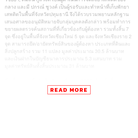
กลาง และมี ปกรณ์ ชูวงค์ เป็นผู้รอรับและทำหน้าที่เก็บพักยา
เสพติดในพื้นที่จังหวัดปทุมธานี จึงได้รวบรวมพยานหลักฐาน
เสนอศาลขออนุมัติหมายจับกลุ่มบุคคลดังกล่าว พร้อมทำการ
ขยายผลตรวจค้นสถานที่ที่เกี่ยวข้องกับผู้ต้องหา รวมทั้งสิ้น 7
จุด ซึ่งอยู่ในพื้นที่จังหวัดเชียงใหม่ 5 จุด และจังหวัดเชียงราย 2
จุด สามารถยึด/อายัดทรัพย์สินของผู้ต้องหา ประเภทที่ดินและ
สิ่งปลูกสร้าง รวม 11 แปลง มูลค่าประมาณ 30.5 ล้านบาท
และเงินฝากในบัญชีธนาคารประมาณ 5.3 แสนบาท รวม
มูลค่าทรัพย์สินทั้งสิ้นประมาณ 31 ล้านบาท
สืบเนื่องจากเมื่อวันที่ 19 พฤศจิกายน 2565 เจ้าหน้าที่ศุลกากร
ประจำด่านแม่สาย จังหวัดเชียงราย ตรวจยึดยาบ้าจำนวน
READ MORE
384,000 เม็ด ซุกซ่อนอยู่ในกล่องสุราต่างประเทศยี่ห้อหนึ่ง
เตรียมจัดส่งผ่านบริษัทขนส่งเอกชนรายหนึ่งในอำเภอแม่สาย
จังหวัดเชียงราย ไปให้ผู้รับปลายทางที่อำเภอคลองหลวง
จังหวัดปทุมธานี ต่อมาสำนักงาน ป.ป.ส. ร่วมกับตำรวจภูธร
ภาค 5 ได้สืบสวนขยายผล จนทราบว่า ศกุนตลา วิชัยยา,
คมสัน กูลวงค์ เป็นผู้ดำเนินการจัดส่งยาเสพติดของกลาง และ