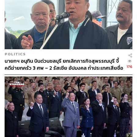
ABOUT THE AUTHOR
THE STANDARD TEAM
กองบรรณาธิการ THE STANDARD
POLITICS
นายกฯ อนุทิน บินด่วนชลบุรี ยกเลิกภารกิจสุพรรณบุรี จี้
176
คดีฆ่ายกครัว 3 ศพ – 2 รัสเซีย อัปมงคล ทำประเทศเสียชื่อ
เสียง