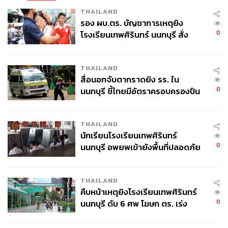
THAILAND
รอง ผบ.ตร. บัญชาการเหตุยิง
0
โรงเรียนเทพศิรินทร์ นนทบุรี สั่ง
ค้นหา 2 รอบยืนยันไร้คนติดค้าง พบ
ศพปู่-ย่าที่บ้านพักผู้ก่อเหตุ
THAILAND
สื่อนอกจับตากราดยิง รร. ใน
0
นนทบุรี ชี้ไทยมีอัตราครอบครองปืน
สูงในระดับต้นของภูมิภาค
THAILAND
นักเรียนโรงเรียนเทพศิรินทร์
0
นนทบุรี อพยพเข้ายังพื้นที่ปลอดภัย
ชั่วคราว หลังเหตุใช้อาวุธปืนภายใน
โรงเรียนคลี่คลาย
THAILAND
คืบหน้าเหตุยิงโรงเรียนเทพศิรินทร์
0
นนทบุรี ดับ 6 ศพ โฆษก ตร. เร่ง
สอบปมขโมยปืนปู่ก่อเหตุ