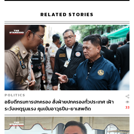
แห่งช่วยสอดส่องดูแล พร้อมกำชับให้ปฏิบัติตามมาตรการ
อย่างเคร่งครัด หากพบว่าไม่ปฏิบัติตาม เลขาธิการ ป.ป.ส. มี
RELATED STORIES
อำนาจสั่งปิดสถานประกอบการแห่งนั้นชั่วคราว หรือสั่งพัก
ใช้ใบอนุญาตประกอบการธุรกิจนั้น แล้วแต่กรณี
ทั้งนี้ หากผู้ใดพบเบาะแสยาเสพติด สามารถโทรแจ้งสายด่วน
ป.ป.ส. 1386 ตลอด 24 ชั่วโมง
TAGS:
คมสัน กูลวงค์
ปกรณ์ ชูวงค์
สำนักงานคณะกรรมการป้องกันและปราบปรามยาเสพ
ติด
ยาเสพติด
ยาบ้า
วิชัย ไชยมงคล
ศกุนตลา วิชัยยา
POLITICS
อธิบดีกรมการปกครอง สั่งฝ่ายปกครองทั่วประเทศ เฝ้า
33
ระวังเหตุรุนแรง คุมเข้มอาวุธปืน-ยาเสพติด
208