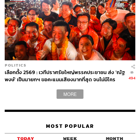
เป็นอันว่าที่ประชุมร่วมรัฐสภา ‘ไม่เห็นชอบ’ ให้พิธา เป็นนายกรัฐมนตรี
คาดว่าจะมีการประชุมเพื่อเลือกนายกรัฐมนตรี ครั้งใหม่ ในวันที่ 19
กรกฎาคมนี้
POLITICS
เลือกตั้ง 2569 : เวทีปราศรัยใหญ่พรรคประชาชน ส่ง ‘ณัฐ
494
พงษ์’ เป็นนายกฯ ขอคะแนนเสียงมากที่สุด จนไม่มีใคร
ปฏิเสธความเปลี่ยนแปลงได้
MORE
MOST POPULAR
TODAY
WEEK
MONTH