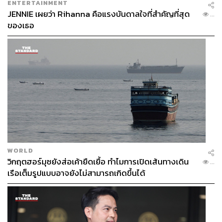
ENTERTAINMENT
JENNIE เผยว่า Rihanna คือแรงบันดาลใจที่สำคัญที่สุด
...
ของเธอ
WORLD
วิกฤตฮอร์มุซยังส่อเค้ายืดเยื้อ ทำไมการเปิดเส้นทางเดิน
...
13.41 น.
เรือเต็มรูปแบบอาจยังไม่สามารถเกิดขึ้นได้
เสรีพิศุทธ์ชี้ แก้ 112 เป็นเรื่องปกติ ในอดีตก็แก้ได้
พล.ต.อ. เสรีพิศุทธ์ เตมียเวส ส.ส. บัญชีรายชื่อ และหัวหน้า