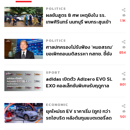
POLITICS
ผลชันสูตร 8 ศพ เหตุยิงใน รร.
1.1K
เทพศิรินทร์ นนทบุรี พบกระสุนเข้า
จุดสำคัญ ‘ศีรษะ-หน้าอก’ ครูถูกยิง
4 นัด จากระยะไกล
POLITICS
18.20 น.
ศาลปกครองไม่รับฟ้อง ‘หมอสรณ’
854
ขอเพิกถอนมติสรรหา กสทช. ชี้ยัง
มวลชนรวมตัวกดดันข้างอาคารรัฐสภา หลังผลคะแนนโหวตนายกฯ
ไม่ใช่ผู้เดือดร้อนเสียหาย
ไม่ผ่านความเห็นชอบ
SPORT
adidas เปิดตัว Adizero EVO SL
วันนี้ (13 กรกฎาคม) เมื่อเวลา 18.15 น. ที่บริเวณประตูทางเข้า-ออก
801
EXO คอลเล็กชันพิเศษรับฤดูกาล
อาคารรัฐสภา ฝั่งวัดแก้วฟ้าจุฬามณี ภายหลังที่ประชุมรัฐสภาประกาศ
College Football
ปิดโหวตเลือกนายกรัฐมนตรี เจ้าหน้าที่รัฐสภาและตำรวจวางกำลัง
รักษาความปลอดภัยบริเวณทางเข้า-ออก ไม่อนุญาตให้รถยนต์หรือ
ECONOMIC
บุคคลใช้งานทางเข้า-ออกดังกล่าวชั่วคราว
ยุคใหม่รถ EV ราคาเริ่ม (ถูก) กว่า
501
รถไฮบริด หลังต้นทุนแบตเตอรี่ลด
โดยกลุ่มมวลชนที่มีการรวมตัวกันตั้งแต่ช่วงเช้าที่ผ่านมาได้มีการใช้
ลง - จีนแห่บุกตลาดเกิดใหม่
เครื่องขยายเสียง โดยแกนนำของกลุ่มได้ประกาศเชิญชวนให้