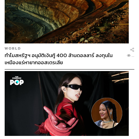
WORLD
ทำไมสหรัฐฯ อนุมัติเงินกู้ 400 ล้านดอลลาร์ ลงทุนใน
...
เหมืองแร่หายากออสเตรเลีย
14.28 น.
เสรีชี้ ส.ว. ต้องการปกป้องบ้านเมือง แม้โดนด่าว่าไม่เคารพ
ประชาชน
เสรี สุวรรณภานนท์ สมาชิกวุฒิสภา ยกเหตุผลไม่โหวตพิธา
เป็นนายกฯ เพราะ ส.ว. ต้องทำหน้าที่ปกป้องบ้านเมืองและ
สถาบัน แม้โดนด่าว่าไม่เคารพเสียงประชาชน