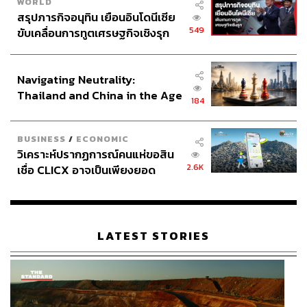
WORLD
สรุปภารกิจอนุทิน เยือนอินโดนีเซีย
549
ขับเคลื่อนการทูตเศรษฐกิจเชิงรุก
ประกาศหุ้นส่วนยุทธศาสตร์ไทย –
อินโดนีเซีย
Navigating Neutrality:
Thailand and China in the Age
184
of a New Global Order
BUSINESS
/
ECONOMIC
14.33 น.
วิเคราะห์ปรากฏการณ์คนแห่ขอสิน
พิธา โต้คารม ส.ว. เสรี หลังกล่าวหาก้าวไกลยุยงเด็กและ
2.6K
เชื่อ CLICX อาจเป็นเพียงยอด
เยาวชน
ภูเขาน้ำแข็ง ของปัญหาหนี้ครัว
เรือนไทยที่ถูกซุกไว้
พิธา ลิ้มเจริญรัตน์ แคนดิเดตพรรคก้าวไกล และ เสรี สุวรรณ
ภานนท์ สมาชิกวุฒิสภา โต้คารม หลังเสรีกล่าวหาก้าวไกล
LATEST STORIES
ยุยงเด็กและเยาวชน