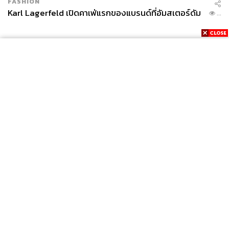
FASHION
ชัยธวัช แจงเหตุที่ก้าวไกลรุกได้ ถอยไม่เป็น กรณีแก้ 112
Karl Lagerfeld เปิดคาเฟ่แรกของแบรนด์ที่อัมสเตอร์ดัม
...
ชัยธวัช ตุลาธน เลขาธิการพรรคก้าวไกล ใช้สิทธิพาดพิง
กรณีถูกโจมตีเรื่องการแก้ไขมาตรา 112 ยกเหตุผลทำไมก้าว
ไกลรุกได้ ถอยไม่เป็น เพราะมีผู้ถูกดำเนินคดีเป็นจำนวนมาก
ไม่เคยเกิดปรากฏการณ์นี้มาก่อน ในฐานะผู้แทนราษฎรจึงทำ
เป็นมองไม่เห็นไม่ได้
News
Wealth
Pop
Podcast
Video
Now
Opinion
Careers
Events
Privacy
About
Contact
Policy
FOR
ADVERTISING
MEMBERSHIP