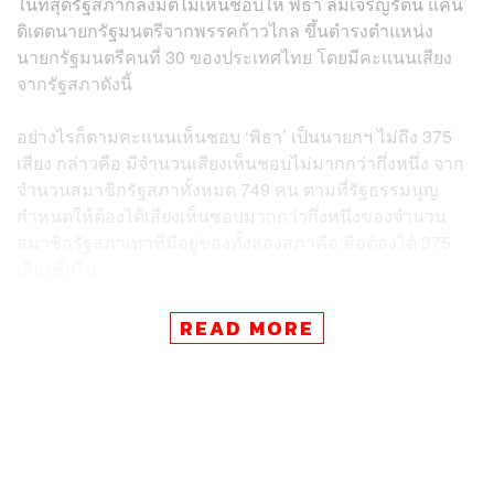
ในที่สุดรัฐสภาก็ลงมติไม่เห็นชอบให้ พิธา ลิ้มเจริญรัตน์ แคน
ดิเดตนายกรัฐมนตรีจากพรรคก้าวไกล ขึ้นดำรงตำแหน่ง
นายกรัฐมนตรีคนที่ 30 ของประเทศไทย โดยมีคะแนนเสียง
จากรัฐสภาดังนี้
อย่างไรก็ตามคะแนนเห็นชอบ ‘พิธา’ เป็นนายกฯ ไม่ถึง 375
เสียง กล่าวคือ มีจำนวนเสียงเห็นชอบไม่มากกว่ากึ่งหนึ่ง จาก
จำนวนสมาชิกรัฐสภาทั้งหมด 749 คน ตามที่รัฐธรรมนูญ
กำหนดให้ต้องได้เสียงเห็นชอบมากกว่ากึ่งหนึ่งของจำนวน
สมาชิกรัฐสภาเท่าที่มีอยู่ของทั้งสองสภาคือ คือต้องได้ 375
เสียงขึ้นไป
เป็นอันว่าที่ประชุมร่วมรัฐสภา ‘ไม่เห็นชอบ’ ให้พิธา เป็น
READ MORE
นายกรัฐมนตรี
คาดว่าจะมีการประชุมเพื่อเลือกนายกรัฐมนตรี ครั้งใหม่ ใน
วันที่ 19 กรกฎาคมนี้
เห็นชอบ 324 เสียง