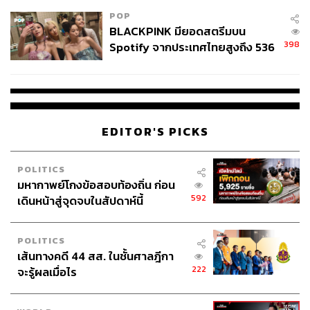
ประชาชนมารวมกลุ่มกันที่บริเวณเดียว นอกจากนี้ยังได้มีการสอบถามผู้
POP
ร่วมชุมนุมว่าต้องการจะให้มีการจัดเวทีปราศรัยหรือไม่ รวมทั้งประกาศ
BLACKPINK มียอดสตรีมบน
ว่าในวันพรุ่งนี้ (14 กรกฎาคม) จะมีการจัดกิจกรรมเซอร์ไพรส์
398
Spotify จากประเทศไทยสูงถึง 536
ล้านครั้ง ตลอด 10 ปีที่ผ่านมา
ทั้งนี้ มีรายงานว่าสมาชิกวุฒิสภา (ส.ว.) บางราย หลังเสร็จสิ้นการลง
คะแนนโหวตนายกรัฐมนตรีแล้วได้เดินทางกลับในทันที บางส่วนกลับ
โดยรถจักรยานยนต์รับจ้างและบางส่วนเลือกโดยสารเรือจากท่าเรือ
ด้านหลังอาคารรัฐสภา
EDITOR'S PICKS
สำหรับคะแนนโหวตล่าสุด คะแนนเสียง 324 เสียงไม่เห็นด้วย ทำให้
POLITICS
ความเห็นชอบในการเลือก พิธา ลิ้มเจริญรัตน์ หัวหน้าและแคนดิเด
มหากาพย์โกงข้อสอบท้องถิ่น ก่อน
ตนายกรัฐมนตรีพรรคก้าวไกล ไม่ผ่านที่ประชุม โดยจะมีการลงคะแนน
592
เดินหน้าสู่จุดจบในสัปดาห์นี้
อีกครั้งในวันที่ 19 กรกฎาคมนี้
POLITICS
เส้นทางคดี 44 สส. ในชั้นศาลฎีกา
222
จะรู้ผลเมื่อไร