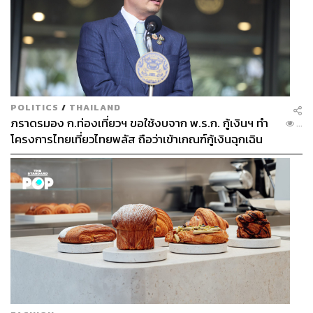
พรรคเสรีรวมไทย อภิปรายประเด็นขัดแย้งกรณีก้าวไกลเสนอ
แก้ไข 112 ชี้เป็นกฎหมายที่สามารถแก้ไขได้ เป็นเรื่องปกติ
POLITICS
/
THAILAND
ภราดรมอง ก.ท่องเที่ยวฯ ขอใช้งบจาก พ.ร.ก. กู้เงินฯ ทำ
...
โครงการไทยเที่ยวไทยพลัส ถือว่าเข้าเกณฑ์กู้เงินฉุกเฉิน
13.17 น.