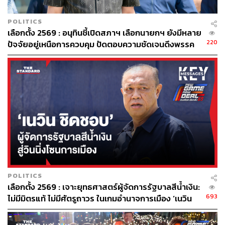
ต่อมา นพ.ชลน่าน ศรีแก้ว ส.ส.จังหวัดน่าน และ หัวหน้าพรรคเพื่อไทย
POLITICS
ได้เสนอชื่อ ‘พิธา ลิ้มเจริญรัตน์’ เป็นนายกรัฐมนตรี ซึ่งมีเพียงชื่อเดียว
เลือกตั้ง 2569 : อนุทินชี้เปิดสภาฯ เลือกนายกฯ ยังมีหลาย
โดยที่ประชุมทั้ง ส.ส. และ ส.ว. ได้อภิปรายถึงคุณสมบัติของพิธา อย่าง
220
ปัจจัยอยู่เหนือการควบคุม ปัดตอบความชัดเจนดึงพรรค
ต่อเนื่อง
กล้าธรรมร่วมรัฐบาล
ก่อนที่ในเวลา 15.50 น. ได้มีการปิดการอภิปราย และเริ่มโหวตว่าจะ
ให้ความเห็นชอบหรือไม่ ด้วยการขานชื่อส.ส. และ ส.ว. ตามลำดับตัว
อักษร
หลังใช้เวลาลงมติประมาณ 2 ชั่วโมง สรุปผลการลงมติ อย่างเป็น
ทางการปรากฏว่า
-เห็นชอบ 324 เสียง ในจำนวนนี้มี ส.ว. 13 คน
-ไม่เห็นชอบ 182 เสียง
-งดออกเสียง 199 เสียง
อย่างไรก็ตามคะแนนเห็นชอบ ‘พิธา’ เป็นนายกฯ ไม่ถึง 375 เสียง กล่าว
POLITICS
คือ มีจำนวนเสียงเห็นชอบไม่มากกว่ากึ่งหนึ่ง จากจำนวนสมาชิกรัฐสภา
เลือกตั้ง 2569 : เจาะยุทธศาสตร์ผู้จัดการรัฐบาลสีน้ำเงิน:
ทั้งหมด 749 คน ตามที่รัฐธรรมนูญกำหนดให้ต้องได้เสียงเห็นชอบ
693
ไม่มีมิตรแท้ ไม่มีศัตรูถาวร ในเกมอำนาจการเมือง ‘เนวิน
มากกว่ากึ่งหนึ่งของจำนวนสมาชิกรัฐสภาเท่าที่มีอยู่ของทั้งสองสภาคือ
ชิดชอบ’
คือต้องได้ 375 เสียงขึ้นไป