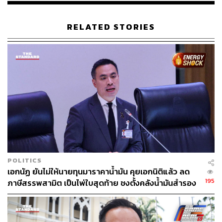
RELATED STORIES
13 ส.ว. โหวตเห็นชอบ
#พิธา
เป็นนายกฯ
POLITICS
เอกนัฏ ยันไม่ให้นายทุนมาราคาน้ำมัน คุยเอกนิติแล้ว ลด
195
ภาษีสรรพสามิต เป็นไพ่ใบสุดท้าย ชงตั้งคลังน้ำมันสำรอง
ของรัฐ รับมือความไม่แน่นอน