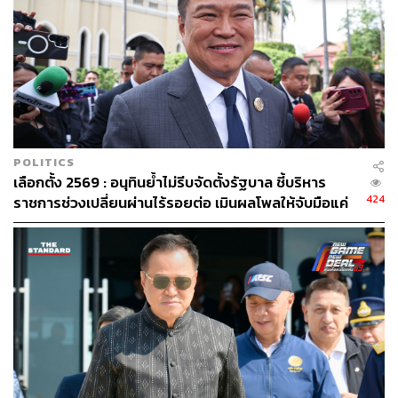
POLITICS
เลือกตั้ง 2569 : อนุทินย้ำไม่รีบจัดตั้งรัฐบาล ชี้บริหาร
424
ราชการช่วงเปลี่ยนผ่านไร้รอยต่อ เมินผลโพลให้จับมือแค่
เพื่อไทย ขอรอความชัดเจนจำนวน สส. ก่อนขยับ
BREAKING: รัฐสภามีมติ ‘ไม่เห็นชอบ’ ให้พิธา ลิ้มเจริญรัตน์ ดำรง
ตำแหน่งนายกรัฐมนตรี
วันนี้ (13 กรกฎาคม) หลังที่ประชุมร่วมรัฐสภา เริ่มการประชุมตั้งแต่
เวลา 09.30 น. โดยมีวาระสำคัญคือ การพิจารณาให้ความเห็นชอบ
บุคคลเป็นนายกรัฐมนตรี ตามรัฐธรรมนูญมาตรา 272