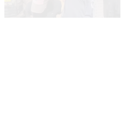
THAILAND
จับตาคดีเยาวชน 14 ปี ก่อเหตุยิงในห้าง กรมพินิจฯ ชี้
...
ประพฤติดี-รับการรักษาต่อเนื่อง ประเมินปล่อยตัว
BUSINESS
/
MARKET
บางจากฯ Q2/69 ทำกำไรทะลุ 1.2 หมื่นล้าน เริ่มบุ๊กกำไร
...
‘SAF’ เชิงพาณิชย์ครั้งแรก หนุนรายได้ครึ่งปีทะลุ 3.2 แสน