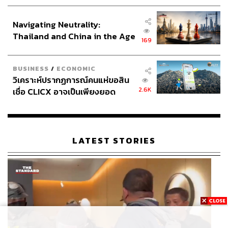
ประกาศหุ้นส่วนยุทธศาสตร์ไทย –
อินโดนีเซีย
Navigating Neutrality:
Thailand and China in the Age
169
of a New Global Order
BUSINESS
/
ECONOMIC
วิเคราะห์ปรากฏการณ์คนแห่ขอสิน
2.6K
เชื่อ CLICX อาจเป็นเพียงยอด
ภูเขาน้ำแข็ง ของปัญหาหนี้ครัว
เรือนไทยที่ถูกซุกไว้
LATEST STORIES