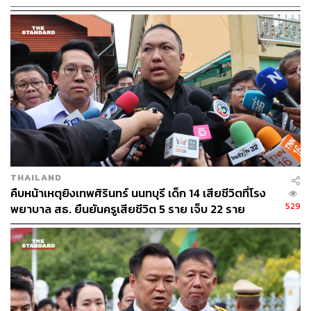
THAILAND
คืบหน้าเหตุยิงเทพศิรินทร์ นนทบุรี เด็ก 14 เสียชีวิตที่โรง
529
พยาบาล สธ. ยืนยันครูเสียชีวิต 5 ราย เจ็บ 22 ราย