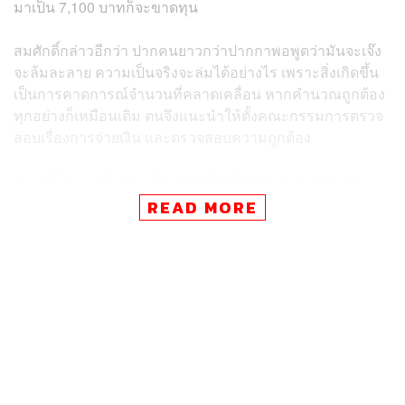
มาเป็น 7,100 บาทก็จะขาดทุน
สมศักดิ์กล่าวอีกว่า ปากคนยาวกว่าปากกาพอพูดว่ามันจะเจ๊ง
จะล้มละลาย ความเป็นจริงจะล่มได้อย่างไร เพราะสิ่งเกิดขึ้น
เป็นการคาดการณ์จำนวนที่คลาดเคลื่อน หากคำนวณถูกต้อง
ทุกอย่างก็เหมือนเดิม ตนจึงแนะนำให้ตั้งคณะกรรมการตรวจ
สอบเรื่องการจ่ายเงิน และตรวจสอบความถูกต้อง
“การที่เป็นแบบนี้เพราะมีการนับผิดหรือจำนวนคนป่วยเพิ่ม
มากขึ้น จะไปล้มละลายได้อย่างไร เพราะ 30 บาทรักษาทุกที่
READ MORE
เป็นนโยบายที่รัฐบาลการันตี” สมศักดิ์กล่าว
TAGS:
สปสช.
หลักประกันสุขภาพแห่งชาติ (บัตรทอง)
กระทรวงสาธารณสุข
สมศักดิ์ เทพสุทิน