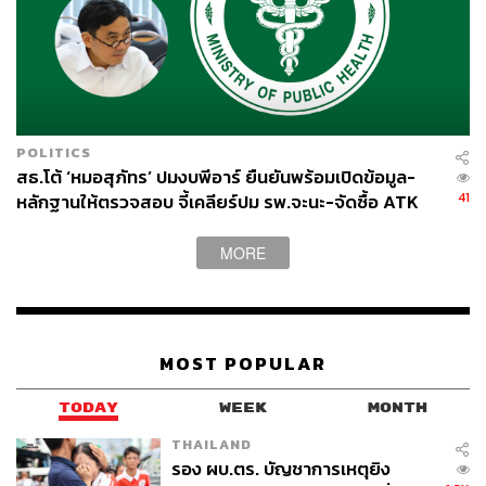
POLITICS
สธ.โต้ ‘หมอสุภัทร’ ปมงบพีอาร์ ยืนยันพร้อมเปิดข้อมูล-
41
หลักฐานให้ตรวจสอบ จี้เคลียร์ปม รพ.จะนะ-จัดซื้อ ATK
MORE
MOST POPULAR
TODAY
WEEK
MONTH
THAILAND
รอง ผบ.ตร. บัญชาการเหตุยิง