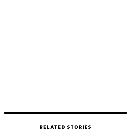
245
ABOUT THE AUTHOR
THE STANDARD TEAM
กองบรรณาธิการ THE STANDARD
RELATED STORIES