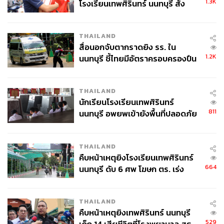
1.3K
โรงเรียนเทพศิรินทร์ นนทบุรี สั่ง
ค้นหา 2 รอบยืนยันไร้คนติดค้าง พบ
ศพปู่-ย่าที่บ้านพักผู้ก่อเหตุ
THAILAND
สื่อนอกจับตากราดยิง รร. ใน
1.2K
นนทบุรี ชี้ไทยมีอัตราครอบครองปืน
สูงในระดับต้นของภูมิภาค
THAILAND
นักเรียนโรงเรียนเทพศิรินทร์
811
นนทบุรี อพยพเข้ายังพื้นที่ปลอดภัย
ชั่วคราว หลังเหตุใช้อาวุธปืนภายใน
โรงเรียนคลี่คลาย
THAILAND
คืบหน้าเหตุยิงโรงเรียนเทพศิรินทร์
664
นนทบุรี ดับ 6 ศพ โฆษก ตร. เร่ง
สอบปมขโมยปืนปู่ก่อเหตุ
THAILAND
คืบหน้าเหตุยิงเทพศิรินทร์ นนทบุรี
529