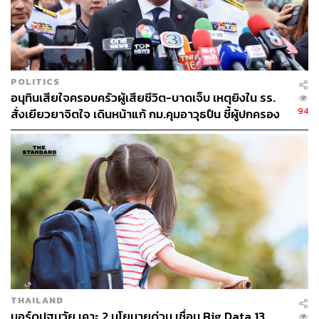
POLITICS
อนุทินเสียใจครอบครัวผู้เสียชีวิต-บาดเจ็บ เหตุยิงใน รร.
94
สั่งเยียวยาจิตใจ เดินหน้าแก้ กม.คุมอาวุธปืน ชี้ผู้ปกครอง
ต้องร่วมรับผิดชอบ
THAILAND
บอร์ดปฐมวัย เคาะ 2 นโยบายด่วน เชื่อม Big Data 13