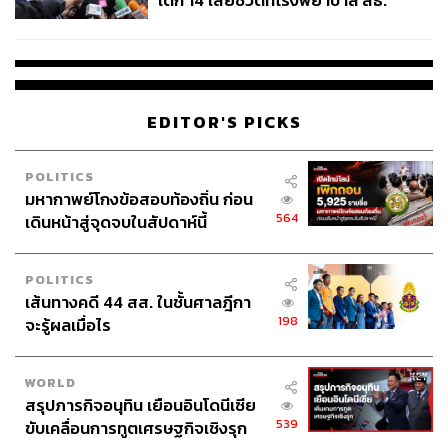
เด็ก 14 เสียชีวิตที่โรงพยาบาล สธ.
ยืนยันครูเสียชีวิต 5 ราย เจ็บ 22
ราย
EDITOR'S PICKS
POLITICS
มหากาพย์โกงข้อสอบท้องถิ่น ก่อน
564
เดินหน้าสู่จุดจบในสัปดาห์นี้
POLITICS
เส้นทางคดี 44 สส. ในชั้นศาลฎีกา
198
จะรู้ผลเมื่อไร
WORLD
สรุปภารกิจอนุทิน เยือนอินโดนีเซีย
539
ขับเคลื่อนการทูตเศรษฐกิจเชิงรุก