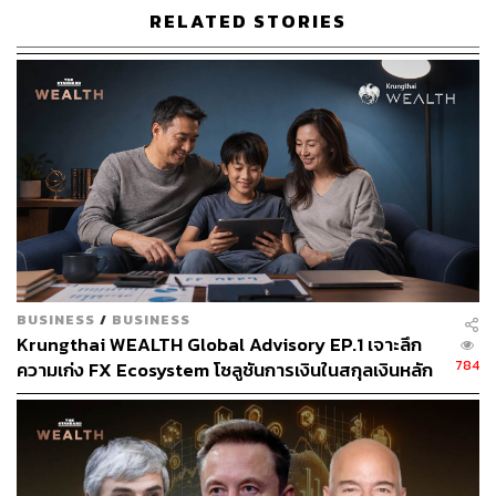
RELATED STORIES
391
ABOUT THE AUTHOR
ศนิชา ละครพล
BUSINESS
/
BUSINESS
THE STANDARD WEALTH Editor
Krungthai WEALTH Global Advisory EP.1 เจาะลึก
784
ความเก่ง FX Ecosystem โซลูชันการเงินในสกุลเงินหลัก
ของโลก บทบาทสำคัญต่อการบริหารความมั่งคั่ง ธุรกิจ
และการวางแผนอนาคตครอบครัว