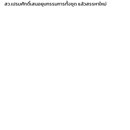
สว.เปรมศักดิ์เสนอยุบกรรมการทั้งชุด แล้วสรรหาใหม่
News
Wealth
Pop
Podcast
Video
Now
Opinion
Careers
Events
Privacy
About
Contact
Policy
FOR
ADVERTISING
MEMBERSHIP