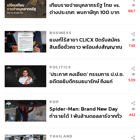
เทียบรายจ่ายบุคลากรรัฐ ไทย vs.
867
ต่างประเทศ: พบภาษีทุก 100 บาท
ของคนไทยใช้ไปกับข้าราชการเฉียด
40 บาท
BUSINESS
แบงก์ไร้สาขา CLICX ปิดรับสมัคร
740
สินเชื่อชั่วคราว พร้อมส่งสัญญาณ
เตือนกลุ่มกู้เงินผิดวัตถุประสงค์-ให้
ข้อมูลเท็จ เตรียมดำเนินคดีเด็ดขาด
POLITICS
‘ประภาศ คงเอียด’ กรรมการ ป.ป.ช.
539
อดีตอธิบดีกรมธนารักษ์ ถึงแก่
อนิจกรรม
POP
Spider-Man: Brand New Day
442
ทำรายได้ 1 พันล้านดอลลาร์จากทั่ว
โลกภายใน 6 วัน
THAILAND