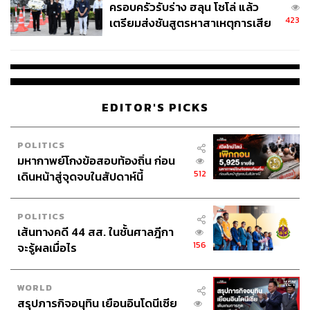
ครอบครัวรับร่าง ฮลุน โซโล่ แล้ว
423
เตรียมส่งชันสูตรหาสาเหตุการเสีย
ชีวิต
EDITOR'S PICKS
POLITICS
มหากาพย์โกงข้อสอบท้องถิ่น ก่อน
512
เดินหน้าสู่จุดจบในสัปดาห์นี้
POLITICS
เส้นทางคดี 44 สส. ในชั้นศาลฎีกา
156
จะรู้ผลเมื่อไร
WORLD
สรุปภารกิจอนุทิน เยือนอินโดนีเซีย