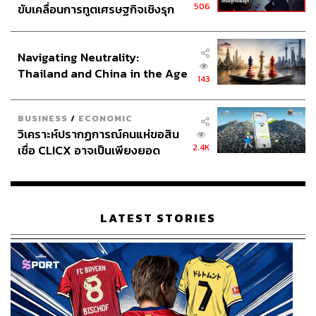
506
ขับเคลื่อนการทูตเศรษฐกิจเชิงรุก
ประกาศหุ้นส่วนยุทธศาสตร์ไทย –
อินโดนีเซีย
Navigating Neutrality:
Thailand and China in the Age
143
of a New Global Order
BUSINESS
/
ECONOMIC
วิเคราะห์ปรากฏการณ์คนแห่ขอสิน
2.4K
เชื่อ CLICX อาจเป็นเพียงยอด
ภูเขาน้ำแข็ง ของปัญหาหนี้ครัว
เรือนไทยที่ถูกซุกไว้
LATEST STORIES