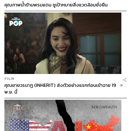
คุณภาพน้ำข้ามพรมแดน ชูเป้าหมายสิ่งแวดล้อมยั่งยืน
FILM
คุณยายวรนาฏ (INHERIT) ส่งตัวอย่างแรกก่อนเข้าฉาย 19
...
พ.ย. นี้