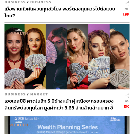
BUSINESS
/
BUSINESS
เมื่อพาดหัวผันผวนทุกชั่วโมง พอร์ตลงทุนควรไปต่อแบบ
1.9K
ไหน?
BUSINESS
/
MARKET
เอชเอสบีซี คาดในอีก 5 ปีข้างหน้า ผู้หญิงจะครอบครอง
150
สินทรัพย์ลงทุนโลก มูลค่ากว่า 3.63 ล้านล้านล้านบาท ชี้
ธุรกิจไพรเวท แบงก์อาจพลาดโอกาส หากไม่ปรับตัว