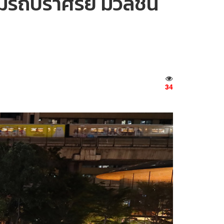
 มีรถปราศรัย มวลชน
34