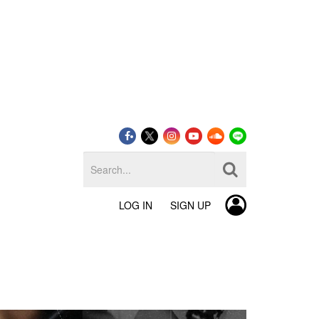
LOG IN
SIGN UP