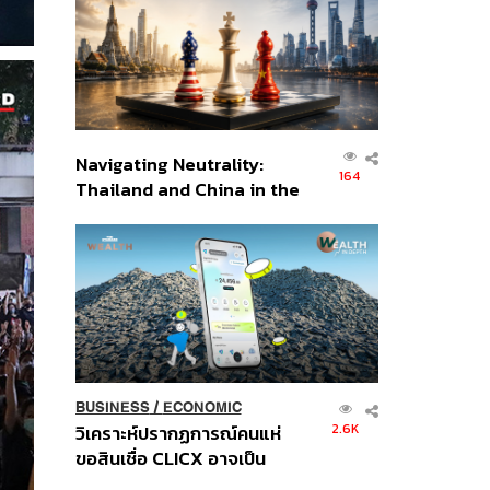
อินโดนีเซีย
Navigating Neutrality:
164
Thailand and China in the
Age of a New Global
Order
BUSINESS
/
ECONOMIC
2.6K
วิเคราะห์ปรากฏการณ์คนแห่
ขอสินเชื่อ CLICX อาจเป็น
เพียงยอดภูเขาน้ำแข็ง ของ