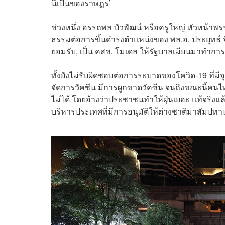
นี้เป็นของราษฎร’
ช่วงหนึ่ง อรรถพล บัวพัฒน์ หรือครูใหญ่ หัวหน้าพ
ธรรมต่อการขึ้นดำรงตำแหน่งของ พล.อ. ประยุทธ์​ 
ยอมรับ​, เป็น คสช. โมเดล ให้รัฐบาลเมียนมา​ทำการร
ทั้งยังไม่รับผิดชอบต่อการระบาดของโควิด-19​ ท
จัดการวัคซีน​ มีการผูกขาดวัคซีน​ จนถึงขณะนี้คนไท
ไม่ได้​ โดยอ้างว่าประชาชนทำให้ฝุ่นเยอะ​ แท้จ
บริหารประเทศที่มีการอนุมัติให้ต่างชาติมาสัมปทานที