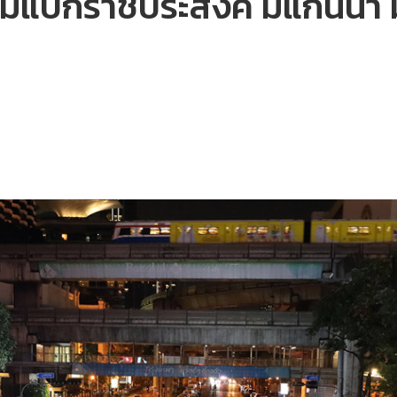
คัมแบ็กราชประสงค์ มีแกนนำ