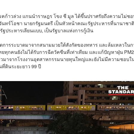
รรคก้าวล่วง แกนนำราษฎร โขง ชี มูล ได้ขึ้นปราศรัยถึงความไม่ชอ
จันทร์โอชา​ นายกรัฐมนตรี​ เป็นหัวหน้าคณะรัฐประหารที่นานาชาติ
ัฐประหารเลียนแบบ​, เป็นรัฐบาลแห่งการกู้เงิน​
ี่มีจุดการระบาดมาจากสนามมวยใต้สังกัดของทหาร และล้มเหลวในก
ยทุกคนยังไม่ได้รับการฉีดวัคซีนที่เท่าเทียม​ และแก้ปัญหาฝุ่น​ PM2
ริงแล้วมาจากโรงงานอุตสาหกรรมนายทุนใหญ่​และยังไม่มีความชอบใ
่ดินระยะยาว ​99 ​ปี​