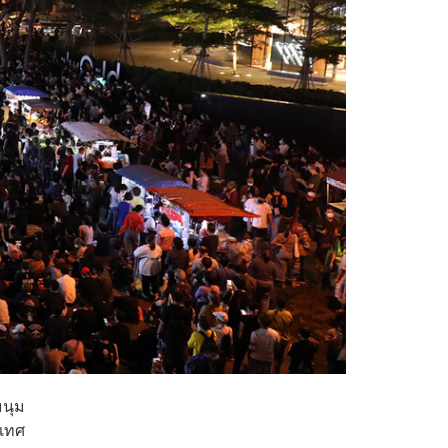
มนุม
ะเทศ