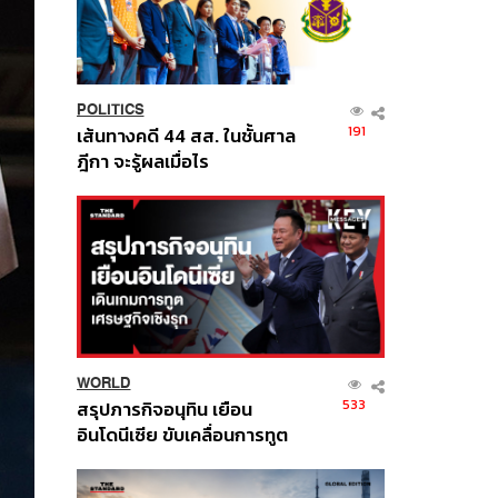
POLITICS
191
เส้นทางคดี 44 สส. ในชั้นศาล
ฎีกา จะรู้ผลเมื่อไร
WORLD
533
สรุปภารกิจอนุทิน เยือน
อินโดนีเซีย ขับเคลื่อนการทูต
เศรษฐกิจเชิงรุก ประกาศหุ้น
ส่วนยุทธศาสตร์ไทย –