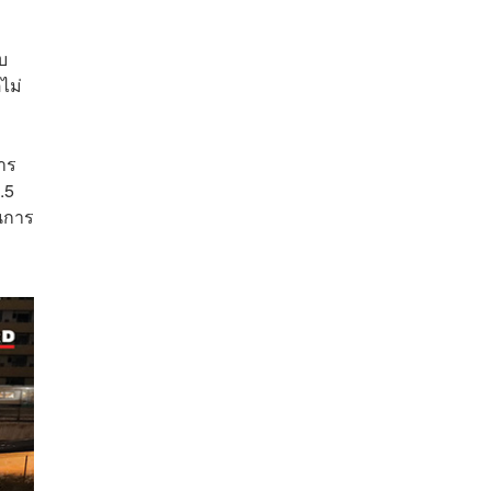
บ
ไม่
าร
.5
นการ