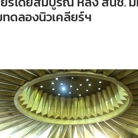
ยร์โดยสมบูรณ์ หลัง สนช. มี
มทดลองนิวเคลียร์ฯ