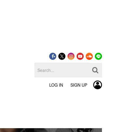
LOG IN
SIGN UP