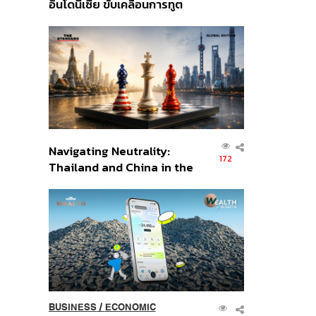
อินโดนีเซีย ขับเคลื่อนการทูต
เศรษฐกิจเชิงรุก ประกาศหุ้น
ส่วนยุทธศาสตร์ไทย –
อินโดนีเซีย
Navigating Neutrality:
172
Thailand and China in the
Age of a New Global
Order
BUSINESS
/
ECONOMIC