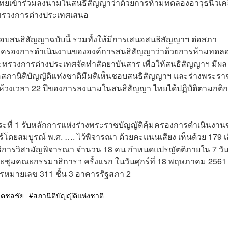
ทยเข้าร่วมลงนามในสนธิสัญญาว่าด้วยการห้ามทดลองอาวุธนิวเคล
ะทรวงการต่างประเทศเสนอ
็นชอบสนธิสัญญาฉบับนี้ รวมทั้งให้มีการเสนอสนธิสัญญาฯ ต่อสภา
ิคุ้มครองการดำเนินงานขององค์การสนธิสัญญาว่าด้วยการห้ามทดล
ทรวงการต่างประเทศจัดทำสัตยาบันสาร เพื่อให้สนธิสัญญาฯ มีผล
มื่อสภานิติบัญญัติแห่งชาติมีมติเห็นชอบสนธิสัญญาฯ และร่างพระรา
ห้วงเวลา 22 ปีของการลงนามในสนธิสัญญา ไทยได้ปฏิบัติตามกติก
วาระที่ 1 รับหลักการแห่งร่างพระราชบัญญัติคุ้มครองการดำเนินงา
โดยสมบูรณ์ พ.ศ. …. ไว้พิจารณา ด้วยคะแนนเสียง เห็นด้วย 179 เ
รรมาธิการวิสามัญพิจารณา จำนวน 18 คน กำหนดแปรญัตติภายใน 7 วั
ระชุมคณะกรรมาธิการฯ ครั้งแรก ในวันศุกร์ที่ 18 พฤษภาคม 2561
หมายเลข 311 ชั้น 3 อาคารรัฐสภา 2
ิตชลชัย
สภานิติบัญญัติแห่งชาติ