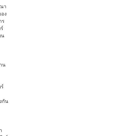
รณา
ของ
าร
ร์
ยน
งาน
ร์
งกัน
ำ