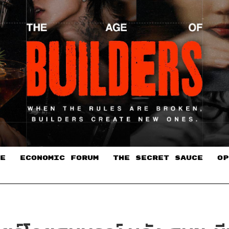
E
ECONOMIC FORUM
THE SECRET SAUCE​
OP