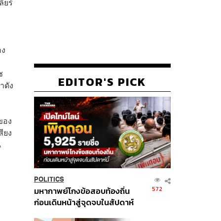
ียร์
อง
ช
EDITOR'S PICK
าดัง
นของ
สียง
น
POLITICS
572
มหากาพย์โกงข้อสอบท้องถิ่น
ก่อนเดินหน้าสู่จุดจบในสัปดาห์
นี้