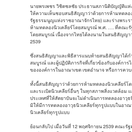
นายพรเพชร วิชิตชลชัย ประธานสภานิติบัญญัติแห่ง
ให้ความเห็นชอบสนธิสัญญาว่าด้วยการห้ามทดลองน
รัฐธรรมนูญแห่งราชอาณาจักรไทย) และร่างพระรา
ห้ามทดลองนิวเคลียร์โดยสมบูรณ์ พ.ศ. …. ที่คณะร
โดยสมบูรณ์ เนื่องจากไทยได้ลงนามในสนธิสัญญาว่า
2539
ซึ่งสนธิสัญญาและพิธีสารแนบท้ายสนธิสัญญาได้ก
สมบูรณ์ และผู้ปฏิบัติภารกิจที่เกี่ยวข้องกับองค์กา
ขององค์การในอาณาเขต เขตอำนาจ หรือการควบค
ทั้งนี้สนธิสัญญาว่าด้วยการห้ามทดลองนิวเคลียร์
และระเบิดนิวเคลียร์อื่นๆ ในทุกสภาพสิ่งแวดล้อม 
ประเทศที่ให้สัตยาบันจะไม่ดำเนินการทดลองอาวุธนิ
มิให้มีการทดลองอาวุธนิวเคลียร์ทุกรูปแบบในอา
นิวเคลียร์ทุกรูปแบบ
ย้อนกลับไป เมื่อวันที่ 12 พฤศจิกายน 2539 คณะร