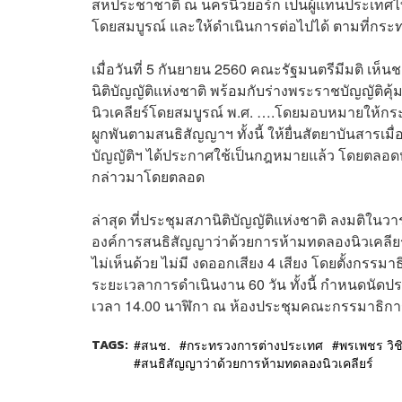
สหประชาชาติ ณ นครนิวยอร์ก เป็นผู้แทนประเทศไ
โดยสมบูรณ์ และให้ดำเนินการต่อไปได้ ตามที่กร
เมื่อวันที่ 5 กันยายน 2560 คณะรัฐมนตรีมีมติ เห
นิติบัญญัติแห่งชาติ พร้อมกับร่างพระราชบัญญัต
นิวเคลียร์โดยสมบูรณ์ พ.ศ. ….โดยมอบหมายให้กระ
ผูกพันตามสนธิสัญญาฯ ทั้งนี้ ให้ยื่นสัตยาบันสารเ
บัญญัติฯ ได้ประกาศใช้เป็นกฎหมายแล้ว โดยตลอด
กล่าวมาโดยตลอด
ล่าสุด ที่ประชุมสภานิติบัญญัติแห่งชาติ ลงมติใน
องค์การสนธิสัญญาว่าด้วยการห้ามทดลองนิวเคลียร์
ไม่เห็นด้วย ไม่มี งดออกเสียง 4 เสียง โดยตั้งก
ระยะเวลาการดำเนินงาน 60 วัน ทั้งนี้ กำหนดนัดป
เวลา 14.00 นาฬิกา ณ ห้องประชุมคณะกรรมาธิการ
TAGS:
สนช.
กระทรวงการต่างประเทศ
พรเพชร วิช
สนธิสัญญาว่าด้วยการห้ามทดลองนิวเคลียร์