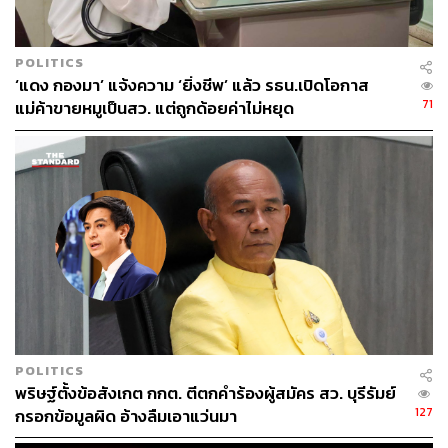
POLITICS
‘แดง กองมา’ แจ้งความ ‘ยิ่งชีพ’ แล้ว รธน.เปิดโอกาส
71
แม่ค้าขายหมูเป็นสว. แต่ถูกด้อยค่าไม่หยุด
POLITICS
พริษฐ์ตั้งข้อสังเกต กกต. ตีตกคำร้องผู้สมัคร สว. บุรีรัมย์
127
กรอกข้อมูลผิด อ้างลืมเอาแว่นมา