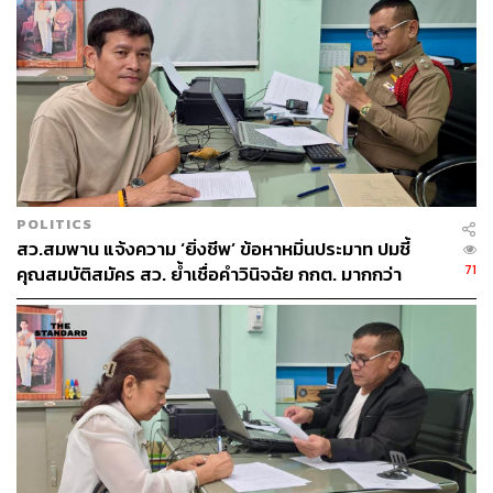
POLITICS
สว.สมพาน แจ้งความ ‘ยิ่งชีพ’ ข้อหาหมิ่นประมาท ปมชี้
71
คุณสมบัติสมัคร สว. ย้ำเชื่อคำวินิจฉัย กกต. มากกว่า
‘iLaw’