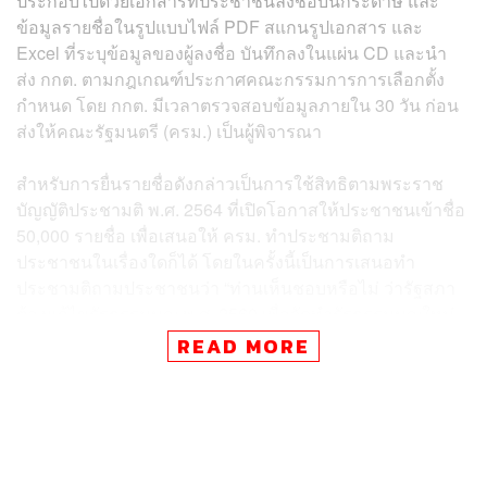
ประกอบไปด้วยเอกสารที่ประชาชนลงชื่อบนกระดาษ และ
ข้อมูลรายชื่อในรูปแบบไฟล์ PDF สแกนรูปเอกสาร และ
Excel ที่ระบุข้อมูลของผู้ลงชื่อ บันทึกลงในแผ่น CD และนำ
ส่ง กกต. ตามกฎเกณฑ์ประกาศคณะกรรมการการเลือกตั้ง
กำหนด โดย กกต. มีเวลาตรวจสอบข้อมูลภายใน 30 วัน ก่อน
ส่งให้คณะรัฐมนตรี (ครม.) เป็นผู้พิจารณา
สำหรับการยื่นรายชื่อดังกล่าวเป็นการใช้สิทธิตามพระราช
บัญญัติประชามติ พ.ศ. 2564 ที่เปิดโอกาสให้ประชาชนเข้าชื่อ
50,000 รายชื่อ เพื่อเสนอให้ ครม. ทำประชามติถาม
ประชาชนในเรื่องใดก็ได้ โดยในครั้งนี้เป็นการเสนอทำ
ประชามติถามประชาชนว่า “ท่านเห็นชอบหรือไม่ ว่ารัฐสภา
ต้องแก้ไขรัฐธรรมนูญ พ.ศ. 2560 เพื่อจัดทำรัฐธรรมนูญใหม่
ทั้งฉบับ โดยสมาชิกสภาร่างรัฐธรรมนูญ (สสร.) ที่มาจากการ
READ MORE
เลือกตั้งของประชาชน” เพื่อเปิดทางให้มีการร่างรัฐธรรมนูญ
ฉบับใหม่จาก สสร.
อานนท์ ชวาลาวัณย์ ตัวแทนกลุ่มประชาชนร่างรัฐธรรมนูญ
กล่าวเปิดแถลงการณ์ โดยเล่าถึงสถานการณ์แคมเปญ พร้อม