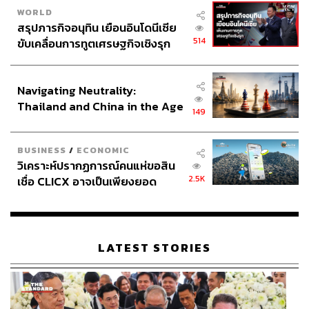
WORLD
สรุปภารกิจอนุทิน เยือนอินโดนีเซีย
514
ขับเคลื่อนการทูตเศรษฐกิจเชิงรุก
ประกาศหุ้นส่วนยุทธศาสตร์ไทย –
อินโดนีเซีย
Navigating Neutrality:
Thailand and China in the Age
149
of a New Global Order
BUSINESS
/
ECONOMIC
วิเคราะห์ปรากฏการณ์คนแห่ขอสิน
2.5K
เชื่อ CLICX อาจเป็นเพียงยอด
ภูเขาน้ำแข็ง ของปัญหาหนี้ครัว
เรือนไทยที่ถูกซุกไว้
LATEST STORIES