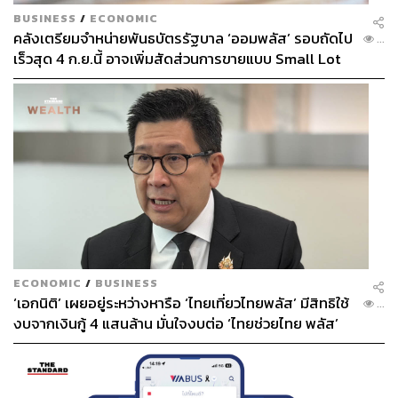
BUSINESS
/
ECONOMIC
คลังเตรียมจำหน่ายพันธบัตรรัฐบาล ‘ออมพลัส’ รอบถัดไป
...
เร็วสุด 4 ก.ย.นี้ อาจเพิ่มสัดส่วนการขายแบบ Small Lot
First มากขึ้น
ECONOMIC
/
BUSINESS
‘เอกนิติ’ เผยอยู่ระหว่างหารือ ‘ไทยเที่ยวไทยพลัส’ มีสิทธิใช้
...
งบจากเงินกู้ 4 แสนล้าน มั่นใจงบต่อ ‘ไทยช่วยไทย พลัส’
เฟส 2 มีเพียงพอ