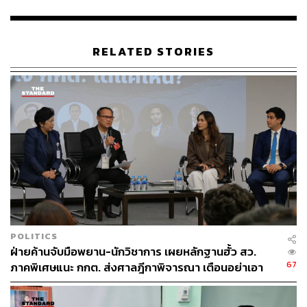
นี้ได้ ขอให้ทุกท่านภูมิใจเพราะทุกท่านได้เข็นเรามา ถ้าใคร
รู้สึกว่ากิจกรรมนี้ทำให้รู้สึกว่ามีความหวัง ทำให้รู้สึกว่า
ประเทศไปต่อได้ ท่านมีความหวังจากการกระทำของท่านเอง
RELATED STORIES
ไม่ใช่จาก iLaw หรือเครือข่ายฯ ขอบอกว่านี่ไม่ใช่ครั้งสุดท้าย
ที่ต้องออกแรงเพื่อไปสู่จุดหมายรัฐธรรมนูญประชาชน ตราบ
ใดที่ยังไปไม่ถึง จะมีข้อเรียกร้อง จะมีอุปสรรคอย่างไร เราจะ
ฝ่าฟันไปด้วยกัน”
POLITICS
ฝ่ายค้านจับมือพยาน-นักวิชาการ เผยหลักฐานฮั้ว สว.
67
ภาคพิเศษแนะ กกต. ส่งศาลฎีกาพิจารณา เตือนอย่าเอา
ตัวเป็นตู้รับกระสุนแทน