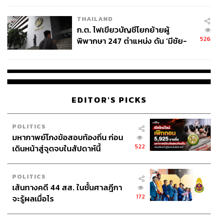
ABOUT THE AUTHOR
THAILAND
ก.ต. ไฟเขียวบัญชีโยกย้ายผู้
THE STANDARD TEAM
526
พิพากษา 247 ตำแหน่ง ดัน ‘มีชัย-
กองบรรณาธิการ THE STANDARD
สรรพวิทย์’ คุมศาลอาญา-แพ่ง ‘วิธู
ร’ นั่งประธานศาลอุทธรณ์
EDITOR'S PICKS
POLITICS
มหากาพย์โกงข้อสอบท้องถิ่น ก่อน
522
เดินหน้าสู่จุดจบในสัปดาห์นี้
POLITICS
เส้นทางคดี 44 สส. ในชั้นศาลฎีกา
172
จะรู้ผลเมื่อไร