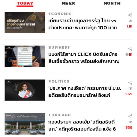
TODAY
WEEK
MONTH
ECONOMIC
เทียบรายจ่ายบุคลากรรัฐ ไทย vs.
1.1K
ต่างประเทศ: พบภาษีทุก 100 บาท
ของคนไทยใช้ไปกับข้าราชการเฉียด
ภาพ: ชนากานต์ เหล่าสารคาม / TNP
40 บาท
BUSINESS
TAGS:
การแก้ไขรัฐธรรมนูญ
แบงก์ไร้สาขา CLICX ปิดรับสมัคร
1K
สมาชิกสภาร่างรัฐธรรมนูญ (สสร.)
การทำประชามติ
สินเชื่อชั่วคราว พร้อมส่งสัญญาณ
สำนักงานคณะกรรมการการเลือกตั้ง (กกต.)
iLaw
เตือนกลุ่มกู้เงินผิดวัตถุประสงค์-ให้
รัฐธรรมนูญ 2560
ข้อมูลเท็จ เตรียมดำเนินคดีเด็ดขาด
POLITICS
‘ประภาศ คงเอียด’ กรรมการ ป.ป.ช.
569
อดีตอธิบดีกรมธนารักษ์ ถึงแก่
อนิจกรรม
THAILAND
กองปราบฯ สอบเข้ม ‘อดีตอธิบดี
95
538
สถ.’ คดีทุจริตสอบท้องถิ่น แจ้ง 6
ข้อหาหนัก จ่อชง ป.ป.ช. 12 ส.ค. นี้