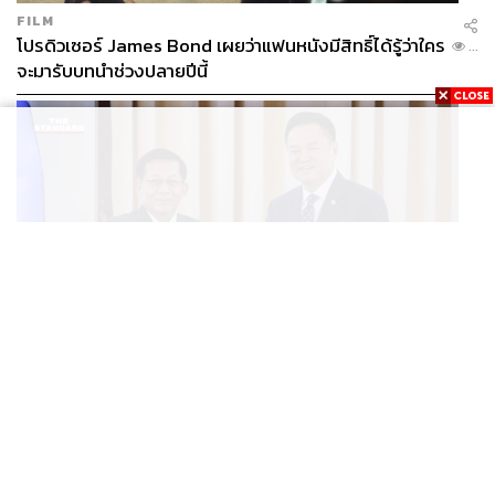
FILM
โปรดิวเซอร์ James Bond เผยว่าแฟนหนังมีสิทธิ์ได้รู้ว่าใคร
...
จะมารับบทนำช่วงปลายปีนี้
WORLD
อนุทิน-มินอ่องหล่าย ออกแถลงการณ์ร่วม หนุนความร่วม
...
มือรอบด้าน ยกระดับปราบอาชญากรรมข้ามชาติ แก้ปัญหา
หมอกควัน-มลพิษทางน้ำ