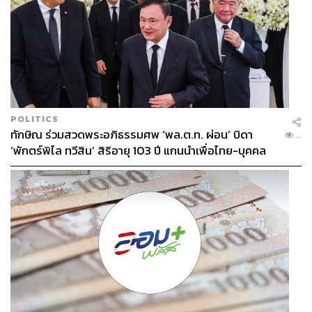
POLITICS
ทักษิณ ร่วมสวดพระอภิธรรมศพ ‘พล.ต.ท. ผ่อน’ บิดา
...
‘พักตร์พิไล ทวีสิน’ สิริอายุ 103 ปี แกนนำเพื่อไทย-บุคคล
หลากวงการร่วมอาลัย