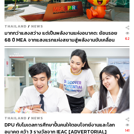
ดอกซากุระบริเวณ Alishan National Scenic Area
Photo:
www.taiwannews.com.tw/en/news/3372820
ปลายเดือนมกราคมถึงกลางเดือนเมษายน จะสามารถ
THAILAND
/
NEWS
พบดอกซากุระบานได้ที่ Alishan National Scenic Area
มากกว่าแสงสว่าง แต่เป็นพลังงานแห่งอนาคต: ย้อนรอย
ปลายเดือนมกราคมถึงกลางเดือนกุมภาพันธ์ สามารถ
62
68 ปี MEA จากแสงแรกแห่งสยามสู่พลังงานขับเคลื่อน
ชมดอกซากุระในไทเปได้ที่ Pingjing St. Lane 42
เมือง ผ่าน MEA SPARK
กลางเดือนกุมภาพันธ์ถึงประมาณเดือนมีนาคมที่
Wuling Farm ซึ่งถือเป็นจุดที่สวยที่สุดจุดหนึ่งในการชม
ซากุระในเมืองไถจงเลยทีเดียว
กลางเดือนกุมภาพันธ์ถึงกลางเดือนมีนาคม สามารถชม
ซากุระในเขตตันสุ่ยได้ที่วัดเทียนหยวน
ปลายเดือนกุมภาพันธ์ถึงต้นเดือนมีนาคม สามารถชม
ซากุระได้ที่ Wulai Scenic Area
และอีกหนึ่งงานสำคัญประจำปีที่พลาดไม่ได้อย่าง
2018
Taichung World Flora Exposition
ที่กำลังจะเกิดขึ้นในอีก
THAILAND
/
NEWS
DPU กับโมเดลการศึกษาปั้นคนให้ตอบโจทย์งานและโลก
ไม่กี่เดือนข้างหน้านี้ (จัดขึ้นระหว่างเดือนพฤศจิกายน 2018
141
อนาคต คว้า 3 รางวัลจาก IEAC [ADVERTORIAL]
ถึงเมษายน 2019)