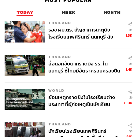
MOST POPULAR
TODAY
WEEK
MONTH
THAILAND
รอง ผบ.ตร. บัญชาการเหตุยิง
1.5K
โรงเรียนเทพศิรินทร์ นนทบุรี สั่ง
ค้นหา 2 รอบยืนยันไร้คนติดค้าง พบ
โซน Houli Horse Ranch & Forest Park Area
ศพปู่-ย่าที่บ้านพักผู้ก่อเหตุ
THAILAND
ภายในงาน 2018 Taichung World Flora Exposition แบ่งออก
สื่อนอกจับตากราดยิง รร. ใน
เป็น 3 โซนคือ
1.4K
นนทบุรี ชี้ไทยมีอัตราครอบครองปืน
สูงในระดับต้นของภูมิภาค
Houli Horse Ranch & Forest Park Area
(ขนาดพื้นที่
30.04 เฮกตาร์ หรือประมาณ 187.75 ไร่) ซึ่งผู้เข้าชมจะได้
WORLD
ย้อนเหตุกราดยิงในโรงเรียนต่าง
สัมผัสกับศิลปะที่เกิดจากการร่วมกันสร้างระหว่างธรรมชาติ
0.9K
ประเทศ ที่ผู้ก่อเหตุเป็นนักเรียน
และมนุษย์ ตลอดจนเข้าใจถึงความสำคัญของการอนุรักษ์
ระบบนิเวศ
THAILAND
นักเรียนโรงเรียนเทพศิรินทร์
881