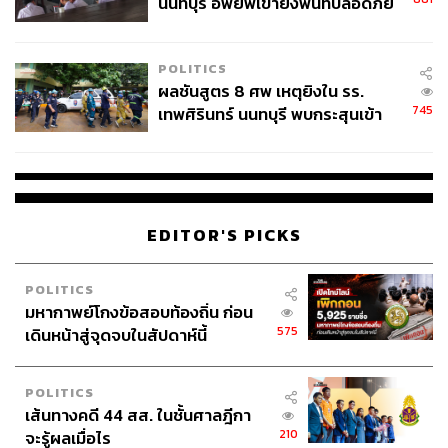
นนทบุรี อพยพเข้ายังพื้นที่ปลอดภัย
ชั่วคราว หลังเหตุใช้อาวุธปืนภายใน
โรงเรียนคลี่คลาย
POLITICS
ผลชันสูตร 8 ศพ เหตุยิงใน รร.
745
เทพศิรินทร์ นนทบุรี พบกระสุนเข้า
จุดสำคัญ ‘ศีรษะ-หน้าอก’ ครูถูกยิง
4 นัด จากระยะไกล
EDITOR'S PICKS
โซน Fengyuan Huludun Park
POLITICS
มหากาพย์โกงข้อสอบท้องถิ่น ก่อน
575
เดินหน้าสู่จุดจบในสัปดาห์นี้
POLITICS
เส้นทางคดี 44 สส. ในชั้นศาลฎีกา
210
จะรู้ผลเมื่อไร