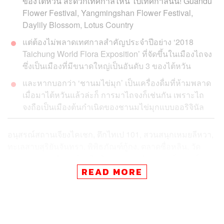
ของไต้หวัน สะดวกเทศกาลไหน ไปเทศกาลนั้น! Guandu
Flower Festival, Yangmingshan Flower Festival,
Daylily Blossom, Lotus Country
แต่ต้องไม่พลาดเทศกาลสำคัญประจำปีอย่าง ‘2018
Taichung World Flora Exposition’ ที่จัดขึ้นในเมืองไถจง
ซึ่งเป็นเมืองที่มีขนาดใหญ่เป็นอันดับ 3 ของไต้หวัน
และหากบอกว่า ‘ชานมไข่มุก’ เป็นเครื่องดื่มที่ห้ามพลาด
เมื่อมาไต้หวันแล้วล่ะก็ การมาไถจงก็เช่นกัน เพราะไถ
จงถือเป็นเมืองต้นกำเนิดของชานมไข่มุกแบบออริจินัล
อนุสรณ์สถานเจียงไคเชก, ตึกไทเป 101, สวนสนุกเหมยลีหวา,
ทะเลสาบสุริยันจันทรา. พิพิธภัณฑ์กู้กง, ตลาดซื่อหลิน, วัด
หลงซาน, ย่านวัยรุ่นซีเหมินติง ฯลฯ สารพัดสถานที่ท่องเที่ยว
ยอดนิยมของนักท่องเที่ยวที่มักจะเดินทางไปสัมผัสที่ไต้หวัน
READ MORE
แต่นอกเหนือจากสถานที่ท่องเที่ยวยอดนิยมเหล่านี้ รู้หรือไม่
ว่า ‘ไต้หวัน’ ก็มี ‘เทศกาล’ สนุกๆ ซึ่งครบครันทั้งด้านศิลป
วัฒนธรรมและธรรมชาติที่น่าสนใจเพียบ!