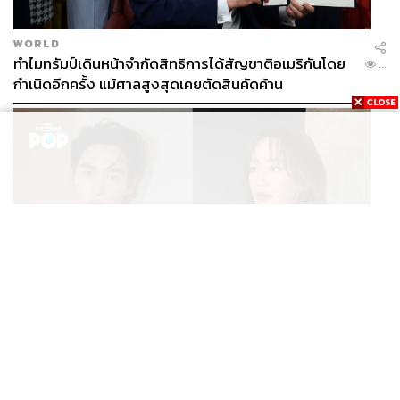
เรื่องของ Hotpot หรือที่คนไทยเรียกว่า ‘ร้านชาบู’
รวมถึง ‘ขนมพระอาทิตย์’ ที่ก็มีชื่อเสียงไม่แพ้กัน
WORLD
ทำไมทรัมป์เดินหน้าจำกัดสิทธิการได้สัญชาติอเมริกันโดย
...
กำเนิดอีกครั้ง แม้ศาลสูงสุดเคยตัดสินคัดค้าน
ENTERTAINMENT
เก้า นพเก้า และ พาย รินรดา เตรียมร่วมงานกันใน ‘รสกาล
...
Enchanted Taste In Time’
Dong-Feng Bikeway Green Corridor และ Hou-Feng
Bikeway