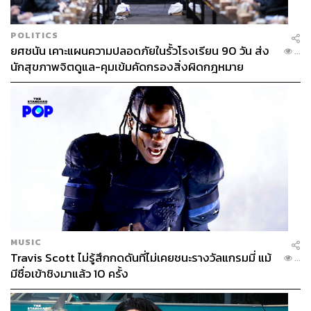
Exposition เพิ่มเติมได้ที่
2018floraexpo.tw/En/
POLITICS
ยศชนัน เคาะแผนความปลอดภัยในรั้วโรงเรียน 90 วัน ส่ง
...
นักสุขภาพจิตดูแล-คุมเข้มคัดกรองสิ่งผิดกฎหมาย
อ้างอิง:
2018floraexpo.tw/En/
www.flymetotaiwan.com/
FYI
MUSIC
Travis Scott ไม่รู้สึกกดดันที่ไม่เคยชนะรางวัลแกรมมี่ แม้
...
มีชื่อเข้าชิงมาแล้ว 10 ครั้ง