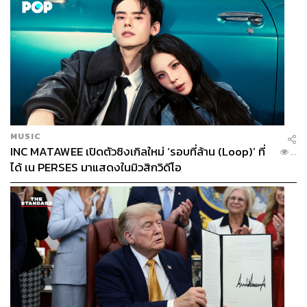
มาสคอตประจำงาน 2018 Taichung World
Flora Exposition คือเหล่าครอบครัวแมวดาวสุด
น่ารัก ได้แก่ คุณพ่อลีโอ, คุณแม่ลีโอนา, ลูกสาว
คนโต เลิฟ, ลูกชายคนเล็ก ไลฟ์ และเพื่อนบ้าน
ของครอบครัวแมวดาวอย่างคุณลุงม้าฮอร์ซิเวอร์
ไถจง (Taichung) เป็นเมืองที่อยู่ภาคกลางเยื้องไป
ทางตะวันตกของไต้หวัน และเป็นเมืองที่ใหญ่
ที่สุดของภาคกลาง มีอากาศอบอุ่นตลอดทั้งปี
และใหญ่เป็นอันดับ 3 รองจากนิวไทเปและเกาสง
MUSIC
INC MATAWEE เปิดตัวซิงเกิลใหม่ ‘รอบที่ล้าน (Loop)’ ที่
...
ได้ เน PERSES มาแสดงในมิวสิกวิดีโอ
หากบอกว่า ‘ชานมไข่มุก’ เป็นเครื่องดื่มที่ห้าม
พลาดเมื่อมาไต้หวันแล้วล่ะก็ การมาไถจงก็เช่น
กัน เพราะไถจงถือเป็นเมืองต้นกำเนิดของชานม
ไข่มุกแบบออริจินัล นอกจากนี้ยังมีชื่อเสียงใน