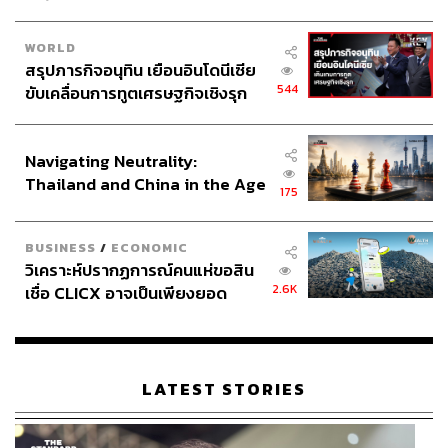
WORLD
สรุปภารกิจอนุทิน เยือนอินโดนีเซีย
บรรยากาศจำลองของโซน Fengyuan Huludun Park
544
ขับเคลื่อนการทูตเศรษฐกิจเชิงรุก
ประกาศหุ้นส่วนยุทธศาสตร์ไทย –
Fengyuan Huludun Park
(ขนาดพื้นที่ 16.52 เฮกตาร์ หรือ
อินโดนีเซีย
ประมาณ 103.25 ไร่) ภูมิทัศน์ของสวน Fengyuan Huludun
Navigating Neutrality:
ถูกสร้างขึ้นโดยใช้พื้นที่ของสวนสาธารณะ Huludun ซึ่งจะ
Thailand and China in the Age
175
แสดงให้เห็นถึงลักษณะของวัฒนธรรมที่เป็นมิตรกับน้ำและสิ่ง
of a New Global Order
แวดล้อม รวมถึงสะท้อนให้เห็นถึงวัฒนธรรมของคนในท้อง
ถิ่น
BUSINESS
/
ECONOMIC
วิเคราะห์ปรากฏการณ์คนแห่ขอสิน
2.6K
เชื่อ CLICX อาจเป็นเพียงยอด
ภูเขาน้ำแข็ง ของปัญหาหนี้ครัว
เรือนไทยที่ถูกซุกไว้
LATEST STORIES