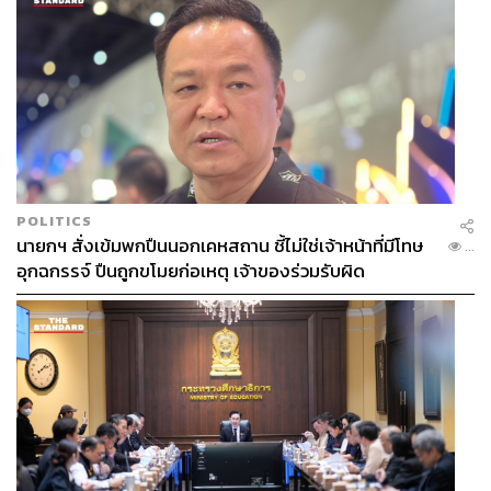
บรรยากาศจำลองของโซน Waipu Park Area
Waipu Park Area
(ขนาดพื้นที่ 14.32 เฮกตาร์ หรือประมาณ
89.5 ไร่) โดยพื้นที่จัดแสดงนิทรรศการนี้จะประกอบไปด้วย
เทคโนโลยีการเกษตร 4.0 ที่จะนำไปประยุกต์ใช้กับการ
พัฒนาการเกษตรแบบสมาร์ท ตอบสนองเป้าหมายของงาน
POLITICS
นายกฯ สั่งเข้มพกปืนนอกเคหสถาน ชี้ไม่ใช่เจ้าหน้าที่มีโทษ
Taichung Flora Expo เพื่อพัฒนาการเกษตรที่มีคุณภาพ โดย
...
อุกฉกรรจ์ ปืนถูกขโมยก่อเหตุ เจ้าของร่วมรับผิด
เน้นในเรื่องของอาหารที่มีส่วนผสมปลอดสารพิษภายใต้คอน
เซปต์ Slow Food และ Slow Living
และนอกจากเทศกาลที่น่าสนใจข้างต้นแล้ว ไต้หวันก็มี
เทศกาลดอกไม้ที่จัดขึ้นเป็นประจำทุกปีอีกหลายเทศกาล เช่น
Daylily Blossom, Lotus Country, Calla Lily Festival, Ta
Shee Blooming Oasis ฯลฯ
ติดตามข้อมูลของเทศกาล 2018 Taichung World Flora