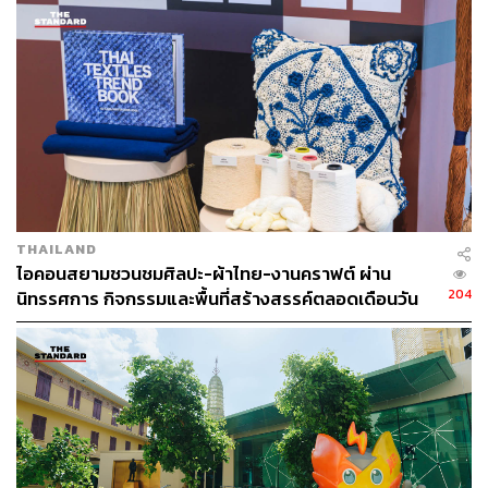
หรือจะเป็นเทศกาลดอก Daylily ณ เขาลิ่วสือสือซาน ณ เมือง
เย็นตรงจากโรงงาน [ADVERTORIAL]
ฮวาเหลียน
แต่สำหรับใครที่ชื่นชอบการชมดอก ‘ซากุระ’ เป็นพิเศษ
ไต้หวันก็มีจุดชมดอกซากุระมากมาย ดังนี้
THAILAND
ไอคอนสยามชวนชมศิลปะ-ผ้าไทย-งานคราฟต์ ผ่าน
204
นิทรรศการ กิจกรรมและพื้นที่สร้างสรรค์ตลอดเดือนวัน
แม่ [ADVERTORIAL]