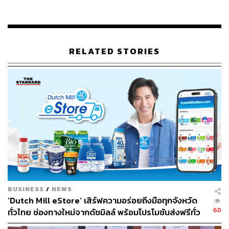
Guandu Flower Festival
Photo:
www.travel.taipei/en
RELATED STORIES
Guandu Flower Festival
ซึ่งมักจะจัดให้เข้าชมในช่วง
ปลายปีจนถึงเดือนกุมภาพันธ์ของปีถัดมา (โดยล่าสุดจัด
ในช่วงวันที่ 12 สิงหาคม 2017 ถึง 28 กุมภาพันธ์ 2018)
ที่ Zhou Mei Xian Zai Gang Park
Yangmingshan Flower Festival อีกหนึ่งเทศกาลที่มีผู้
เข้าชมกว่า 1 ล้านคนในแต่ละปี จัดขึ้นในเดือน
กุมภาพันธ์และมีนาคม (โดยล่าสุดจัดในช่วงวันที่ 23
กุมภาพันธ์ ถึง 25 มีนาคม 2018) ที่ Yangming Park
and Taipei Floriculture Experiment Center ซึ่งเราจะ
ได้เห็น Taiwan Cherry, Yoshino Cherry และ Hirado
Azalea บานสะพรั่งในเวลาเดียวกัน
BUSINESS
/
NEWS
‘Dutch Mill eStore’ เสิร์ฟความอร่อยถึงมือทุกจังหวัด
นอกจากนี้ยังมีเทศกาลดอกไม้อื่นๆ เช่น เทศกาลดอกบัว ที่จัด
60
ทั่วไทย ช่องทางใหม่จากดัชมิลล์ พร้อมโปรโมชันส่งฟรีทั่ว
ขึ้น ณ เมืองไถหนาน ช่วงเดือนมิถุนายนถึงสิงหาคมของทุกปี
ประเทศ ส่งไว สั่งก่อนเที่ยง ได้ของวันถัดไป ส่งสินค้าแบบ