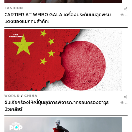
FASHION
CARTIER AT WEIBO GALA เครื่องประดับบนลุคพรม
...
แดงของแขกคนสำคัญ
WORLD
/
CHINA
จีนเรียกร้องให้ญี่ปุ่นยุติการพิจารณาครอบครองอาวุธ
...
นิวเคลียร์