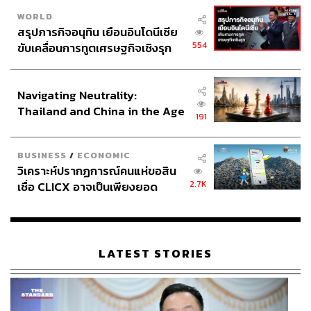
WORLD
สรุปภารกิจอนุทิน เยือนอินโดนีเซีย
554
ขับเคลื่อนการทูตเศรษฐกิจเชิงรุก
ประกาศหุ้นส่วนยุทธศาสตร์ไทย –
อินโดนีเซีย
Navigating Neutrality:
Thailand and China in the Age
191
of a New Global Order
BUSINESS
/
ECONOMIC
วิเคราะห์ปรากฏการณ์คนแห่ขอสิน
2.7K
เชื่อ CLICX อาจเป็นเพียงยอด
ภูเขาน้ำแข็ง ของปัญหาหนี้ครัว
เรือนไทยที่ถูกซุกไว้
LATEST STORIES