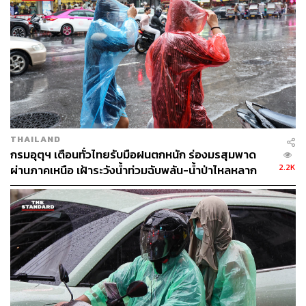
สถานการณ์น้ำใน 4 เขื่อนขนาดใหญ่ลุ่มเจ้าพระยา ซึ่งพบว่า
มีปริมาณน้ำไหลเข้าอ่างเพิ่มขึ้น ศูนย์ฯ ได้สั่งการให้ทุกหน่วย
งานที่รับผิดชอบการบริหารจัดการน้ำในแหล่งน้ำต่างๆ ทาง
ภาคเหนือปรับลดการระบายน้ำลง เพื่อควบคุมการระบายน้ำ
ท้ายเขื่อนเจ้าพระยาให้อยู่ในเกณฑ์ไม่เกิน 500 ล้าน ลบ.ม./
วินาที เพื่อป้องกันผลกระทบกับพื้นที่ริมแม่น้ำเจ้าพระยา
บริเวณจังหวัดอ่างทอง อยุธยาได้ ซึ่งล่าสุดกรมชลประทานได้
ปรับเพิ่มการระบายน้ำท้ายเขื่อนเจ้าพระยา จังหวัดชัยนาท ที่
397 ลบ.ม./วินาที
THAILAND
กรมอุตุฯ เตือนทั่วไทยรับมือฝนตกหนัก ร่องมรสุมพาด
พิสูจน์อักษร: พรนภัส ชำนาญค้า
2.2K
ผ่านภาคเหนือ เฝ้าระวังน้ำท่วมฉับพลัน-น้ำป่าไหลหลาก
TAGS:
น้ำท่วม
กรมอุตุนิยมวิทยา
สำนักงานทรัพยากรน้ำแห่งชาติ
น้ำท่วมภาคอีสาน