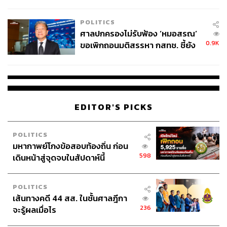
POLITICS
ศาลปกครองไม่รับฟ้อง ‘หมอสรณ’
0.9K
ขอเพิกถอนมติสรรหา กสทช. ชี้ยัง
ไม่ใช่ผู้เดือดร้อนเสียหาย
EDITOR'S PICKS
POLITICS
มหากาพย์โกงข้อสอบท้องถิ่น ก่อน
598
เดินหน้าสู่จุดจบในสัปดาห์นี้
POLITICS
เส้นทางคดี 44 สส. ในชั้นศาลฎีกา
236
จะรู้ผลเมื่อไร