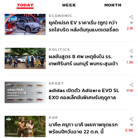
TODAY
WEEK
MONTH
ECONOMIC
ยุคใหม่รถ EV ราคาเริ่ม (ถูก) กว่า
2.1K
รถไฮบริด หลังต้นทุนแบตเตอรี่ลด
ลง - จีนแห่บุกตลาดเกิดใหม่
POLITICS
ผลชันสูตร 8 ศพ เหตุยิงใน รร.
1.3K
เทพศิรินทร์ นนทบุรี พบกระสุนเข้า
จุดสำคัญ ‘ศีรษะ-หน้าอก’ ครูถูกยิง
4 นัด จากระยะไกล
SPORT
adidas เปิดตัว Adizero EVO SL
1K
EXO คอลเล็กชันพิเศษรับฤดูกาล
College Football
POP
นาคี๓ ครุฑา นาคี เผยภาพชุดแรก
0.9K
พร้อมปักวันฉาย 22 ต.ค. นี้