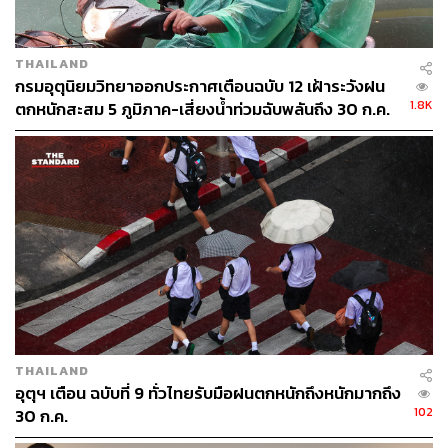
35
THAILAND
กรมอุตุนิยมวิทยาออกประกาศเตือนฉบับ 12 เฝ้าระวังฝน
1.8K
ตกหนักสะสม 5 ภูมิภาค-เสี่ยงน้ำท่วมฉับพลันถึง 30 ก.ค.
ABOUT THE AUTHOR
THE STANDARD TEAM
กองบรรณาธิการ THE STANDARD
THAILAND
อุตุฯ เตือน ฉบับที่ 9 ทั่วไทยรับมือฝนตกหนักถึงหนักมากถึง
102
30 ก.ค.