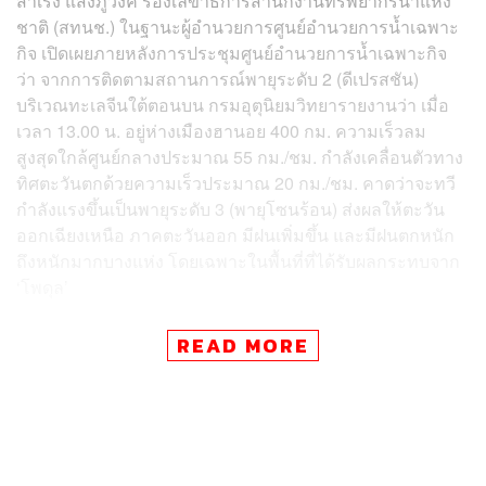
สำเริง แสงภู่วงค์ รองเลขาธิการสำนักงานทรัพยากรน้ำแห่ง
ชาติ (สทนช.) ในฐานะผู้อำนวยการศูนย์อำนวยการน้ำเฉพาะ
กิจ เปิดเผยภายหลังการประชุมศูนย์อำนวยการน้ำเฉพาะกิจ
ว่า จากการติดตามสถานการณ์พายุระดับ 2 (ดีเปรสชัน)
บริเวณทะเลจีนใต้ตอนบน กรมอุตุนิยมวิทยารายงานว่า เมื่อ
เวลา 13.00 น. อยู่ห่างเมืองฮานอย 400 กม. ความเร็วลม
สูงสุดใกล้ศูนย์กลางประมาณ 55 กม./ชม. กำลังเคลื่อนตัวทาง
ทิศตะวันตกด้วยความเร็วประมาณ 20 กม./ชม. คาดว่าจะทวี
กำลังแรงขึ้นเป็นพายุระดับ 3 (พายุโซนร้อน) ส่งผลให้ตะวัน
ออกเฉียงเหนือ ภาคตะวันออก มีฝนเพิ่มขึ้น และมีฝนตกหนัก
ถึงหนักมากบางแห่ง โดยเฉพาะในพื้นที่ที่ได้รับผลกระทบจาก
‘โพดุล’
ดังนั้น จากสถานการณ์ดังกล่าว ศูนย์ฯ ได้ประสานหน่วยงานที่
READ MORE
รับผิดชอบแหล่งน้ำในพื้นที่เสี่ยง ทั้งที่ประสบปัญหาจากพายุ
โพดุล และที่มีความเสี่ยงจะได้รับผลกระทบจากพายุลูกใหม่
ปรับลดการระบายน้ำจากอ่างเก็บน้ำทุกแห่ง โดยมีการ
วิเคราะห์เส้นทางน้ำที่ปัจจุบันยังประสบปัญหาน้ำท่วมและมี
ความเสี่ยงที่น้ำล้นตลิ่งช่วงวันที่ 3- 6 กันยายนนี้ ใน 16 จังหวัด