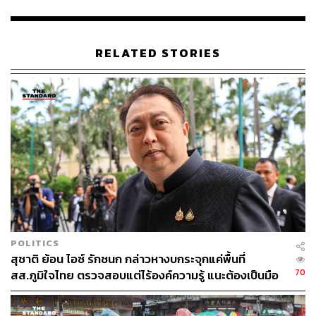
แม่มอก และมี 2 แห่งที่ต้องเฝ้าระวังน้ำมาก ได้แก่ เขื่อน
ศรีนครินทร์และหนองหาร รวมทั้งคาดการณ์ว่าจะมีน้ำไหล
เข้าเพิ่มขึ้นในช่วงระยะ 1-3 วันข้างหน้าอีกประมาณ 2,000
RELATED STORIES
ล้าน ลบ.ม. ขณะที่อ่างเก็บน้ำขนาดกลางมีปริมาณน้ำไหลลง
อ่างฯ 744 ล้าน ลบ.ม. ส่งผลให้แหล่งน้ำขนาดกลาง ที่มี
ปริมาณน้ำน้อยกว่า 30% จำนวน 141 แห่ง พ้นวิกฤต มีน้ำเพิ่ม
ขึ้นจนอยู่ในเกณฑ์ 30-60% จำนวน 29 แห่ง ซึ่งปริมาณน้ำที่
ไหลเข้าแหล่งน้ำมากขึ้นนี้จะใช้เป็นน้ำต้นทุนสำหรับสำรอง
เพื่อการอุปโภค-บริโภค และเป็นต้นทุนในฤดูแล้งหน้าต่อไป
อย่างไรก็ตาม ยังมีแหล่งน้ำอีก 13 แห่งที่ยังมีน้ำไหลเข้าน้อย
และอยู่ในเกณฑ์เฝ้าระวัง ได้แก่ เขื่อนแม่กวงอุดมธารา, เขื่อน
แควน้อยบำรุงแดน, เขื่อนจุฬาภรณ์, เขื่อนอุบลรัตน์, เขื่อนลำ
นางรอง, เขื่อนมูลบน, เขื่อนลำพระเพลิง, เขื่อนลำแซะ, คลอง
POLITICS
สียัด, เขื่อนป่าสักชลสิทธิ์, เขื่อนกระเสียว, บึงบอระเพ็ด และ
สุชาติ ย้อน ไอซ์ รักชนก กล่าวหางบกระจุกแค่พื้นที่
เขื่อนทับเสลา
70
สส.ภูมิใจไทย ตรวจสอบแต่ไร้องค์ความรู้ แนะต้องเป็นมือ
อาชีพกว่านี้
รองเลขาธิการ สทนช. กล่าวเพิ่มเติมอีกว่า สำหรับ