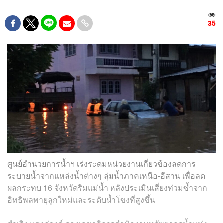
35
ศูนย์อำนวยการน้ำฯ เร่งระดมหน่วยงานเกี่ยวข้องลดการ
ระบายน้ำจากแหล่งน้ำต่างๆ ลุ่มน้ำภาคเหนือ-อีสาน เพื่อลด
ผลกระทบ 16 จังหวัดริมแม่น้ำ หลังประเมินเสี่ยงท่วมซ้ำจาก
อิทธิพลพายุลูกใหม่และระดับน้ำโขงที่สูงขึ้น