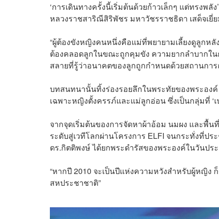
‘การเดินทางครั้งนี้เริ่มต้นด้วยก้าวเล็กๆ แต่ทรงพล
หลวงราชสาริณีสิริพัชร มหาวัชรราชธิดา เสด็จเยี
“ผู้ต้องขังหญิงคนหนึ่งคือแม่ที่พยายามเลี้ยงดูลู
ต้องคลอดลูกในขณะถูกคุมขัง ความยากลำบากในกา
สลายที่รู้ว่าอนาคตของลูกถูกกำหนดด้วยสถานการณ์
บทสนทนานั้นทิ้งร่องรอยลึกในพระทัยของพระองค์ พ
เฉพาะหญิงตั้งครรภ์และแม่ลูกอ่อน ซึ่งเป็นกลุ่มที่ 
จากจุดเริ่มต้นของการจัดหาผ้าอ้อม นมผง และพื้นท
ระดับสู่เวทีโลกผ่านโครงการ ELFI จนกระทั่งที่ปร
ดร.กิตติพงษ์ ได้ยกพระดำรัสของพระองค์ในวันประวัต
“หากปี 2010 จะเป็นปีแห่งความหวังสำหรับผู้หญิง 
สหประชาชาติ”