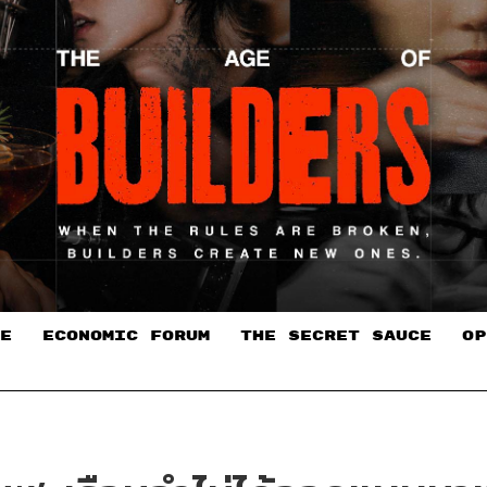
E
ECONOMIC FORUM
THE SECRET SAUCE​
OP