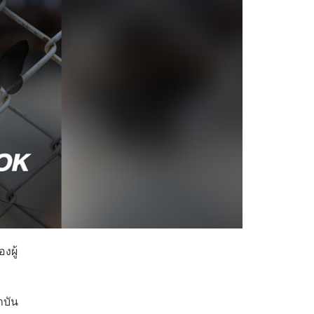
งผู้
าบัน