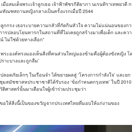
ัง’ เมื่อสมเด็จพระเจ้าลูกเธอ เจ้าฟ้าพัชรกิติยาภา นเรนทิราเทพยวดี 
่ยมทัณฑสถานหญิงกลางเป็นครั้งแรกเมื่อปี 2544
กหลังลูกกรง เธอระบายความกลัวที่กัดกินหัวใจ ความไม่แน่นอนของกา
รปลอบโยนทารกในสถานที่ที่ไม่เคยถูกสร้างมาเพื่อเด็ก และคว
 ไม่ใช่ด้วยทางเลือก”
ระองค์ทรงมองเห็นสิ่งที่คนส่วนใหญ่มองข้ามคือผู้ต้องขังหญิง โ
‘เปราะบางและถูกลืม’
ี่ปลอดภัยเล็กๆ ในเรือนจำ ได้ขยายผลสู่ ‘โครงการกำลังใจ’ และยก
ะชุมสมัชชาสหประชาชาติได้รับรอง ‘ข้อกำหนดกรุงเทพ’ ในปี 2010 ซ
ิศาสตร์นั้นมาเตือนใจผู้เข้าร่วมประชุมว่า
ก็ขอให้สิ่งนี้เป็นของขวัญจากประเทศไทยที่มอบให้แก่งานของ