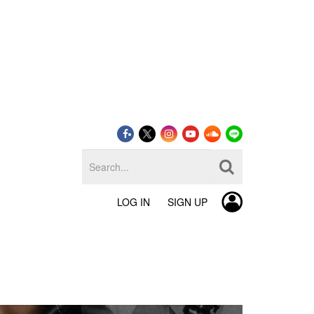
LOG IN
SIGN UP