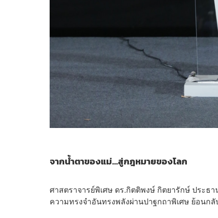
จากน้ำตาของแม่…สู่กฎหมายของโลก
ศาสตราจารย์พิเศษ ดร.กิตติพงษ์ กิตยารักษ์ ประธ
ความทรงจำอันทรงพลังผ่านปาฐกถาพิเศษ ย้อนกลับไ