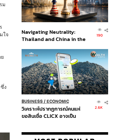
กรม
ร
Navigating Neutrality:
ามใจ
190
Thailand and China in the
Age of a New Global
Order
ดย
ึ่ง
BUSINESS
/
ECONOMIC
2.6K
วิเคราะห์ปรากฏการณ์คนแห่
ขอสินเชื่อ CLICX อาจเป็น
เพียงยอดภูเขาน้ำแข็ง ของ
ปัญหาหนี้ครัวเรือนไทยที่ถูกซุก
ไว้