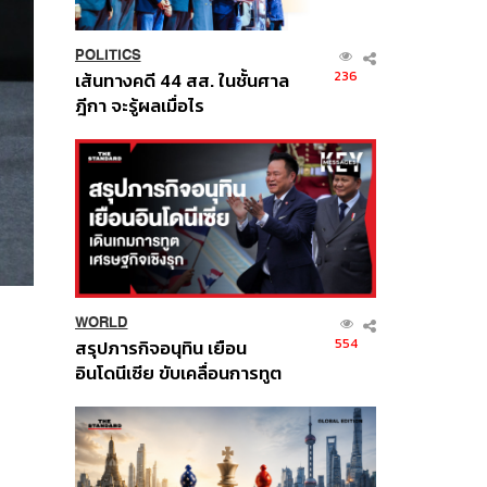
POLITICS
236
เส้นทางคดี 44 สส. ในชั้นศาล
ฎีกา จะรู้ผลเมื่อไร
WORLD
554
สรุปภารกิจอนุทิน เยือน
อินโดนีเซีย ขับเคลื่อนการทูต
เศรษฐกิจเชิงรุก ประกาศหุ้น
ส่วนยุทธศาสตร์ไทย –
อินโดนีเซีย