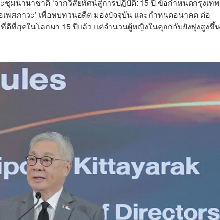
ะชุมนานาชาติ ‘จากวิสัยทัศน์สู่การปฏิบัติ: 15 ปี ข้อกำหนดกรุงเทพ
พศภาวะ’ เพื่อทบทวนอดีต มองปัจจุบัน และกำหนดอนาคต ต่อ
ดีที่สุดในโลกมา 15 ปีแล้ว แต่จำนวนผู้หญิงในคุกกลับยังพุ่งสูงขึ้น