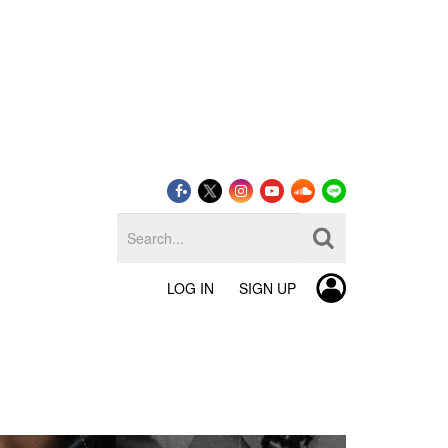
LOG IN
SIGN UP