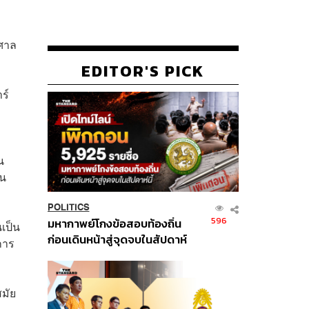
าศาล
EDITOR'S PICK
ร์
น
ใน
POLITICS
596
มหากาพย์โกงข้อสอบท้องถิ่น
นเป็น
ก่อนเดินหน้าสู่จุดจบในสัปดาห์
การ
นี้
มัย