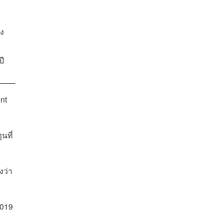
่ง
ปี
nt
นที่
งว่า
2019