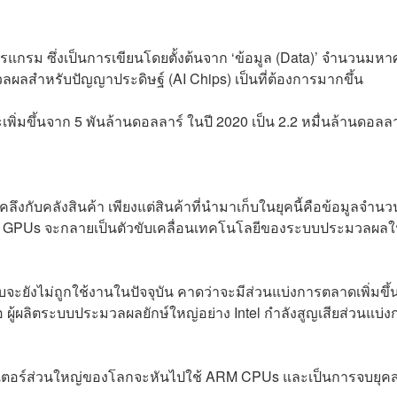
แกรม ซึ่งเป็นการเขียนโดยตั้งต้นจาก ‘ข้อมูล (Data)’ จำนวนมห
ผลสำหรับปัญญาประดิษฐ์ (AI Chips) เป็นที่ต้องการมากขึ้น
่มขึ้นจาก 5 พันล้านดอลลาร์ ในปี 2020 เป็น 2.2 หมื่นล้านดอลลา
ึงกับคลังสินค้า เพียงแต่สินค้าที่นำมาเก็บในยุคนี้คือข้อมูลจำนว
ละ GPUs จะกลายเป็นตัวขับเคลื่อนเทคโนโลยีของระบบประมวลผล
บจะยังไม่ถูกใช้งานในปัจจุบัน คาดว่าจะมีส่วนแบ่งการตลาดเพิ่มขึ้
อ ผู้ผลิตระบบประมวลผลยักษ์ใหญ่อย่าง Intel กำลังสูญเสียส่วนแบ่ง
ิวเตอร์ส่วนใหญ่ของโลกจะหันไปใช้ ARM CPUs และเป็นการจบยุคส