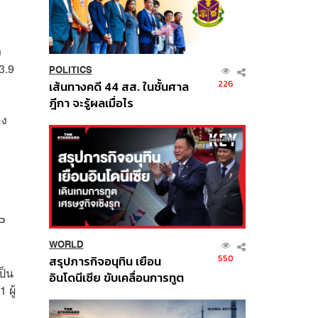
ง
3.9
POLITICS
226
เส้นทางคดี 44 สส. ในชั้นศาล
ฎีกา จะรู้ผลเมื่อไร
อง
DP
WORLD
550
สรุปภารกิจอนุทิน เยือน
ป็น
อินโดนีเซีย ขับเคลื่อนการทูต
 ผู้
เศรษฐกิจเชิงรุก ประกาศหุ้น
ส่วนยุทธศาสตร์ไทย –