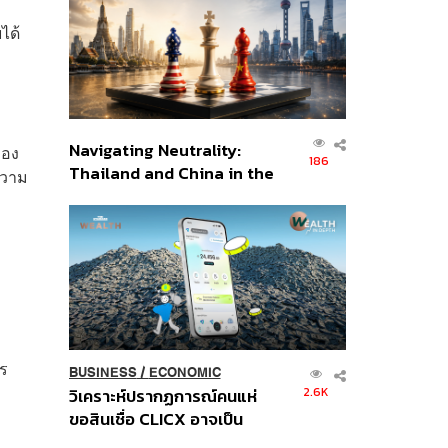
อินโดนีเซีย
ได้
Navigating Neutrality:
ของ
186
Thailand and China in the
ความ
Age of a New Global
Order
าร
BUSINESS
/
ECONOMIC
2.6K
วิเคราะห์ปรากฏการณ์คนแห่
ขอสินเชื่อ CLICX อาจเป็น
เพียงยอดภูเขาน้ำแข็ง ของ