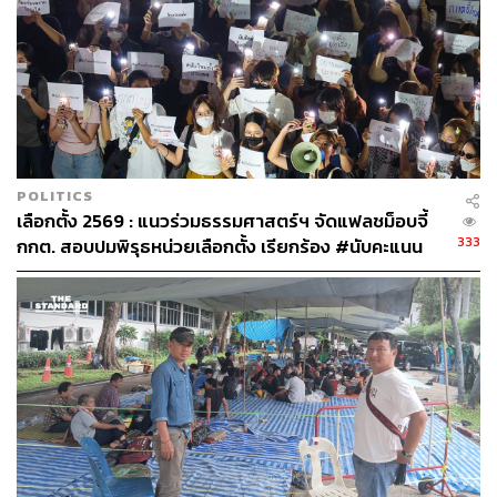
POLITICS
เลือกตั้ง 2569 : แนวร่วมธรรมศาสตร์ฯ จัดแฟลชม็อบจี้
333
กกต. สอบปมพิรุธหน่วยเลือกตั้ง เรียกร้อง #นับคะแนน
ใหม่ทั่วประเทศ