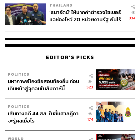
THAILAND
จ่ายหนี้-แอบระบุแบรนด์
‘ธนารัตน์’ ให้ปากคำตำรวจไซเบอร์
334
แฉช่องโหว่ 20 หน่วยงานรัฐ ยันไร้
นัยทางการเมือง
EDITOR'S PICKS
POLITICS
มหากาพย์โกงข้อสอบท้องถิ่น ก่อน
523
เดินหน้าสู่จุดจบในสัปดาห์นี้
POLITICS
เส้นทางคดี 44 สส. ในชั้นศาลฎีกา
174
จะรู้ผลเมื่อไร
WORLD