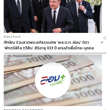
ABOUT THE AUTHOR
พลวุฒิ สงสกุล
Content creator การเมือง ประจำสำนักข่าว
THE STANDARD
POLITICS
ทักษิณ ร่วมสวดพระอภิธรรมศพ ‘พล.ต.ท. ผ่อน’ บิดา
...
ABOUT THE PHOTOGRAPHER
‘พักตร์พิไล ทวีสิน’ สิริอายุ 103 ปี แกนนำเพื่อไทย-บุคคล
หลากวงการร่วมอาลัย
ศวิตา พูลเสถียร
ช่างภาพข่าว ประจำสำนักข่าว THE
STANDARD
BUSINESS
/
ECONOMIC