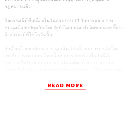
กฎหมายแล้ว
กิจกรรมนี้มีขึ้นเนื่องในวันครบรอบ 13 วันการสลายการ
ชุมนุมที่แยกปทุมวัน โดยรัฐยังไม่ออกมารับผิดชอบและชี้แจง
ถึงสารเคมีที่ใช้ในวันนั้น
อีกทั้งแม้จะยกเลิก พ.ร.ก. ฉุกเฉิน ไปแล้ว แต่การยกเลิกไม่
เท่ากับการเพิกถอน โดยเนื้อหาการเรียกร้องในวันนี้คือ
ต้องการให้รัฐเพิกถอนการดำเนินคดีตาม พ.ร.ก. ฉุกเฉิน
เพราะรัฐไม่มีความชอบธรรมในการประกาศใช้กฎหมายดัง
กล่าว
READ MORE
นอกจากนี้ยังมีกิจกรรมเชิงสัญลักษณ์ ใช้โบมัดมือไขว้หลัง
และปิดปาก โดยมีข้อความที่โบว่า ‘#แก้ได้ถ้าแก้ไข
รัฐธรรมนูญ’ เพื่อสะท้อนเหตุการณ์เจ้าหน้าที่จับกุมสื่อมวลชน
ขณะบันทึกภาพการสลายการชุมนุมที่แยกปทุมวัน โดยเจ้า
หน้าที่ได้จับสื่อมวลชนมัดมือไขว้หลังไว้กับเก้าอี้เป็นเวลา 2
ชั่วโมง