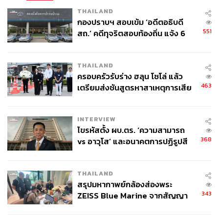
THAILAND
กองปราบฯ สอบเข้ม ‘อดีตอธิบดี
551
สถ.’ คดีทุจริตสอบท้องถิ่น แจ้ง 6
ข้อหาหนัก จ่อชง ป.ป.ช. 12 ส.ค. นี้
THAILAND
ครอบครัวรับร่าง ฮลุน โซโล่ แล้ว
463
เตรียมส่งชันสูตรหาสาเหตุการเสีย
ชีวิต
INTERVIEW
ไขรหัสตั้ง ผบ.ตร. ‘ความสามารถ
368
vs อาวุโส’ และอนาคตการปฏิรูปสี
กากี กับ พล.ต.อ. เอก อังสนานนท์
THAILAND
สรุปมหากาพย์กล้องส่องพระ
343
ZEISS Blue Marine จากสัญญา
ผลิต 8.3 ล้าน สู่ข้อพิพาท ‘มา
เวลล์ฯ’ ฟ้อง ‘โทน บางแค’ ผิดนัด