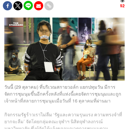
52
วันนี้ (29 ตุลาคม) ที่บริเวณสกายวอล์ก แยกปทุมวัน มีการ
จัดการชุมนุมขึ้นอีกครั้งหลังที่แห่งนี้เคยจัดการชุมนุมและถูก
เจ้าหน้าที่สลายการชุมนุมเมื่อวันที่ 16 ตุลาคมที่ผ่านมา
กิจกรรมรัฐร้าวเราไม่ลืม ‘รัฐและความรุนแรง ความทรงจำที่
ยากจะลืม’ จัดโดยกลุ่มคณะจุฬาฯ นิสิตจุฬาลงกรณ์
มหาวิทยาลัย ซึ่งผู้จัดได้แจ้งขออนุญาตการชุมนุมตาม