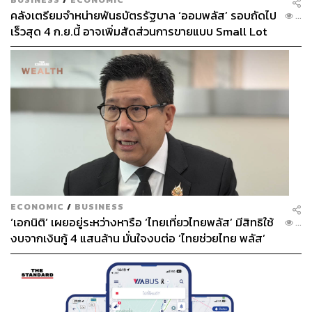
คลังเตรียมจำหน่ายพันธบัตรรัฐบาล ‘ออมพลัส’ รอบถัดไป
...
เร็วสุด 4 ก.ย.นี้ อาจเพิ่มสัดส่วนการขายแบบ Small Lot
First มากขึ้น
ECONOMIC
/
BUSINESS
‘เอกนิติ’ เผยอยู่ระหว่างหารือ ‘ไทยเที่ยวไทยพลัส’ มีสิทธิใช้
...
งบจากเงินกู้ 4 แสนล้าน มั่นใจงบต่อ ‘ไทยช่วยไทย พลัส’
เฟส 2 มีเพียงพอ