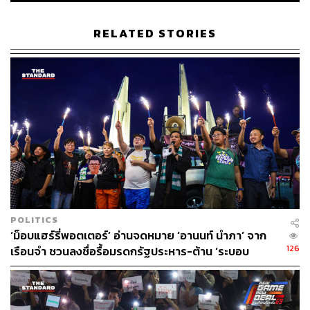
แอมมี่ The Bottom Blues เปิดเผยว่า สิ่งที่ทำให้ไม่รู้สึกกลัว
RELATED STORIES
และมีกำลังใจคือ เมื่อเข้าไปในเรือนจำ ผู้ต้องหาทุกคนชูสาม
นิ้วพร้อมพูดชื่อแอมมี่กับไผ่
POLITICS
‘ม็อบแฮร์รี่พอตเตอร์’ อ่านจดหมาย ‘อานนท์ นำภา’ จาก
126
เรือนจำ ชวนลงชื่อรื้อมรดกรัฐประหาร-ต้าน ‘ระบอบ
สีน้ำเงิน’