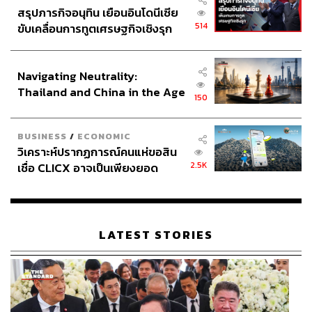
สรุปภารกิจอนุทิน เยือนอินโดนีเซีย
514
ขับเคลื่อนการทูตเศรษฐกิจเชิงรุก
ประกาศหุ้นส่วนยุทธศาสตร์ไทย –
อินโดนีเซีย
Navigating Neutrality:
Thailand and China in the Age
150
of a New Global Order
พิสูจน์อักษร: ลักษณ์นารา พักตร์เพียงจันทร์
BUSINESS
/
ECONOMIC
วิเคราะห์ปรากฏการณ์คนแห่ขอสิน
2.5K
เชื่อ CLICX อาจเป็นเพียงยอด
TAGS:
การชุมนุมทางการเมือง
แยกปทุมวัน
การชุมนุม 29 ตุลา
ภูเขาน้ำแข็ง ของปัญหาหนี้ครัว
เรือนไทยที่ถูกซุกไว้
LATEST STORIES
52