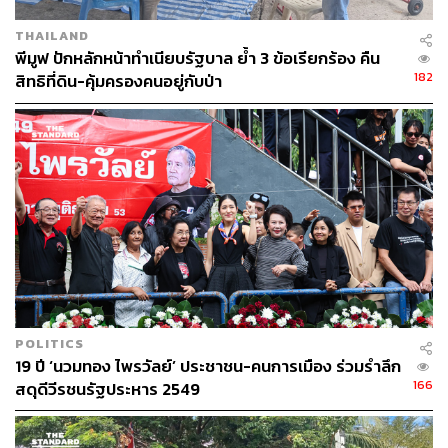
THAILAND
พีมูฟ ปักหลักหน้าทำเนียบรัฐบาล ย้ำ 3 ข้อเรียกร้อง คืน
182
สิทธิที่ดิน-คุ้มครองคนอยู่กับป่า
POLITICS
19 ปี ‘นวมทอง ไพรวัลย์’ ประชาชน-คนการเมือง ร่วมรำลึก
166
สดุดีวีรชนรัฐประหาร 2549