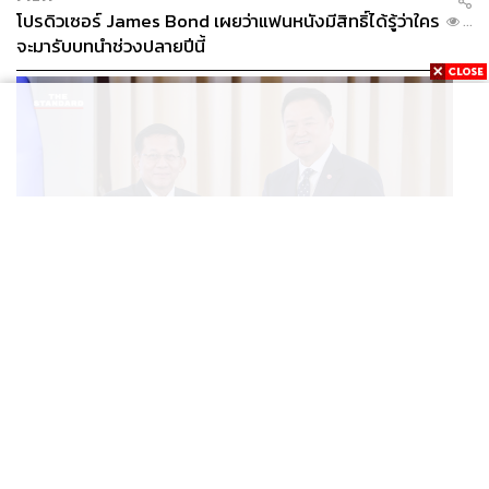
โปรดิวเซอร์ James Bond เผยว่าแฟนหนังมีสิทธิ์ได้รู้ว่าใคร
...
จะมารับบทนำช่วงปลายปีนี้
WORLD
อนุทิน-มินอ่องหล่าย ออกแถลงการณ์ร่วม หนุนความร่วม
...
มือรอบด้าน ยกระดับปราบอาชญากรรมข้ามชาติ แก้ปัญหา
หมอกควัน-มลพิษทางน้ำ