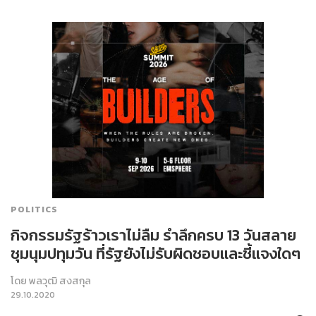
POLITICS
กิจกรรมรัฐร้าวเราไม่ลืม รำลึกครบ 13 วันสลาย
ชุมนุมปทุมวัน ที่รัฐยังไม่รับผิดชอบและชี้แจงใดๆ
โดย
พลวุฒิ สงสกุล
29.10.2020