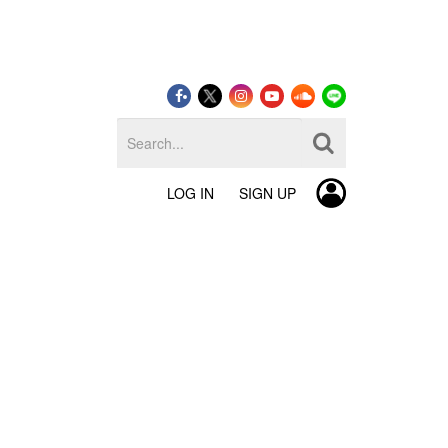
LOG IN
SIGN UP