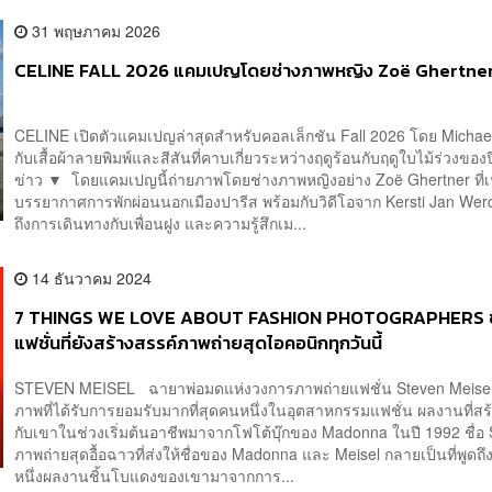
31 พฤษภาคม 2026
CELINE FALL 2026 แคมเปญโดยช่างภาพหญิง Zoë Ghertne
CELINE เปิดตัวแคมเปญล่าสุดสำหรับคอลเล็กชัน Fall 2026 โดย Michae
กับเสื้อผ้าลายพิมพ์และสีสันที่คาบเกี่ยวระหว่างฤดูร้อนกับฤดูใบไม้ร่วงของ
ข่าว ▼ โดยแคมเปญนี้ถ่ายภาพโดยช่างภาพหญิงอย่าง Zoë Ghertner ที่เน้
บรรยากาศการพักผ่อนนอกเมืองปารีส พร้อมกับวิดีโอจาก Kersti Jan Werda
ถึงการเดินทางกับเพื่อนฝูง และความรู้สึกเม...
14 ธันวาคม 2024
7 THINGS WE LOVE ABOUT FASHION PHOTOGRAPHERS ช
แฟชั่นที่ยังสร้างสรรค์ภาพถ่ายสุดไอคอนิกทุกวันนี้
STEVEN MEISEL ฉายาพ่อมดแห่งวงการภาพถ่ายแฟชั่น Steven Meisel 
ภาพที่ได้รับการยอมรับมากที่สุดคนหนึ่งในอุตสาหกรรมแฟชั่น ผลงานที่สร้า
กับเขาในช่วงเริ่มต้นอาชีพมาจากโฟโต้บุ๊กของ Madonna ในปี 1992 ชื่อ
ภาพถ่ายสุดอื้อฉาวที่ส่งให้ชื่อของ Madonna และ Meisel กลายเป็นที่พูดถึ
หนึ่งผลงานชิ้นโบแดงของเขามาจากการ...