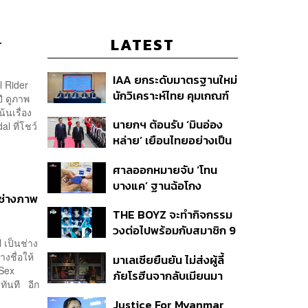
LATEST
r
IAA ยกระดับมาตรฐานใหม่
l Rider
นักวิเคราะห์ไทย คุมเกณฑ์
ปี ดูภาพ
ใช้ AI ทำบทวิเคราะห์ พร้อม
นเรื่อง
นายกฯ ต้อนรับ ‘มินอ่อง
l ที่โชว์
เปิดตัวเครื่องหมาย IAA
หล่าย’ เยือนไทยอย่างเป็น
ต่อท้ายชื่อ
ทางการ ก่อนหารือเต็ม
ศาลออกหมายจับ ‘โทน
คณะ-สักขีพยานลงนาม
บางแค’ ฐานฉ้อโกง
MOU
่างภาพ
ประชาชน ปมแอบอ้าง
THE BOYZ จะทำกิจกรรม
แบรนด์ Zeiss ลวงขาย
วงต่อไปพร้อมกับสมาชิก 9
กล้องส่องพระลิมิเต็ด
เป็นช่าง
คน ภายใต้สังกัดใหม่
งชื่อให้
มาเลเซียยืนยัน ไม่ส่งผู้ลี้
 Sex
ภัยโรฮีนจากลับเมียนมา
งทันที อีก
หากต้องเสี่ยงชีวิตหรือตก
Justice For Myanmar
อยู่ในอันตราย