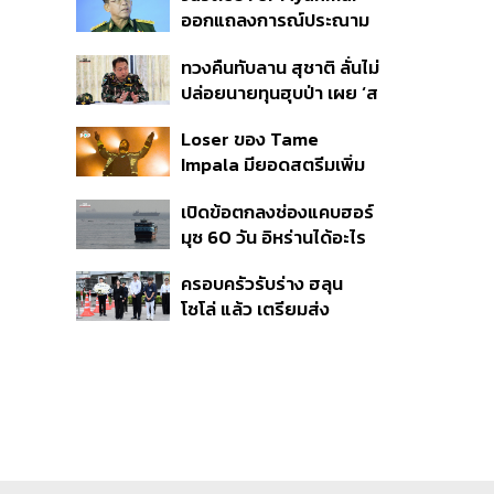
ออกแถลงการณ์ประณาม
รัฐบาลไทย เชิญมินอ่อง
ทวงคืนทับลาน สุชาติ ลั่นไม่
หล่ายเยือน เรียกร้องหยุด
ปล่อยนายทุนฮุบป่า เผย ‘ส
ให้ความชอบธรรมรัฐบาล
ตาร์เวลล์’ รื้อถอนเองคืบ
ทหาร
Loser ของ Tame
40% เตือนผู้ฝ่าฝืนเจอขั้น
Impala มียอดสตรีมเพิ่ม
เด็ดขาด
ขึ้น 456% หลังถูกใช้
เปิดข้อตกลงช่องแคบฮอร์
ประกอบ Spider-Man
มุซ 60 วัน อิหร่านได้อะไร
ทำไมสหรัฐฯ ถึงยอม
ครอบครัวรับร่าง ฮลุน
โซโล่ แล้ว เตรียมส่ง
ชันสูตรหาสาเหตุการเสีย
ชีวิต