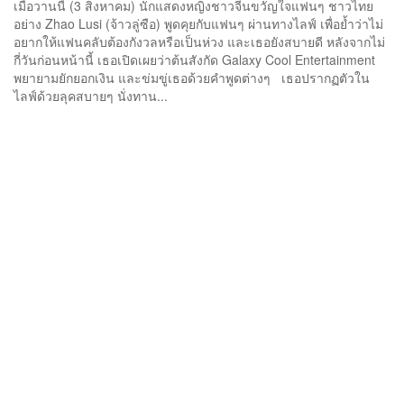
เมื่อวานนี้ (3 สิงหาคม) นักแสดงหญิงชาวจีนขวัญใจแฟนๆ ชาวไทย
อย่าง Zhao Lusi (จ้าวลู่ซือ) พูดคุยกับแฟนๆ ผ่านทางไลฟ์ เพื่อย้ำว่าไม่
อยากให้แฟนคลับต้องกังวลหรือเป็นห่วง และเธอยังสบายดี หลังจากไม่
กี่วันก่อนหน้านี้ เธอเปิดเผยว่าต้นสังกัด Galaxy Cool Entertainment
พยายามยักยอกเงิน และข่มขู่เธอด้วยคำพูดต่างๆ เธอปรากฏตัวใน
ไลฟ์ด้วยลุคสบายๆ นั่งทาน...