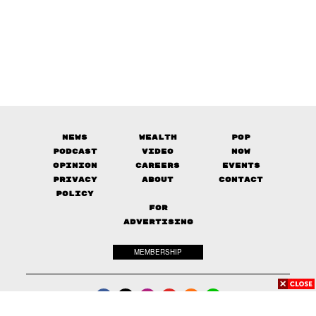
News
Wealth
Pop
Podcast
Video
Now
Opinion
Careers
Events
Privacy
About
Contact
Policy
FOR
ADVERTISING
MEMBERSHIP