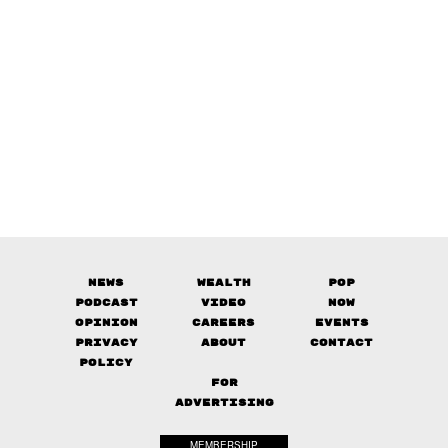
News
Wealth
Pop
Podcast
Video
Now
Opinion
Careers
Events
Privacy
About
Contact
Policy
FOR
ADVERTISING
MEMBERSHIP