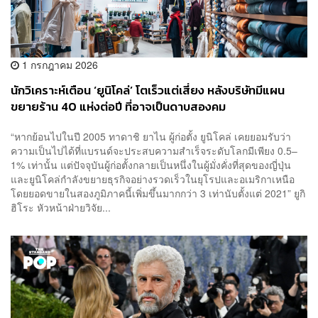
1 กรกฎาคม 2026
นักวิเคราะห์เตือน ‘ยูนิโคล่’ โตเร็วแต่เสี่ยง หลังบริษัทมีแผน
ขยายร้าน 40 แห่งต่อปี ที่อาจเป็นดาบสองคม
“หากย้อนไปในปี 2005 ทาดาชิ ยาไน ผู้ก่อตั้ง ยูนิโคล่ เคยยอมรับว่า
ความเป็นไปได้ที่แบรนด์จะประสบความสำเร็จระดับโลกมีเพียง 0.5–
1% เท่านั้น แต่ปัจจุบันผู้ก่อตั้งกลายเป็นหนึ่งในผู้มั่งคั่งที่สุดของญี่ปุ่น
และยูนิโคล่กำลังขยายธุรกิจอย่างรวดเร็วในยุโรปและอเมริกาเหนือ
โดยยอดขายในสองภูมิภาคนี้เพิ่มขึ้นมากกว่า 3 เท่านับตั้งแต่ 2021” ยูกิ
ฮิโระ หัวหน้าฝ่ายวิจัย...