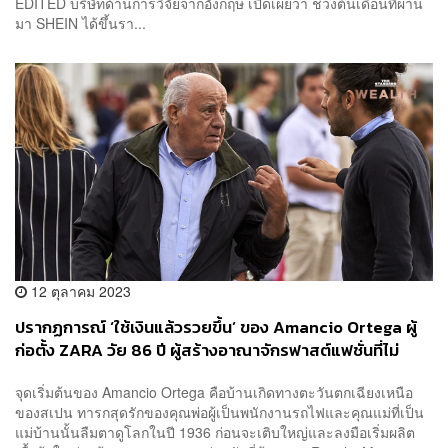
EDITED บริษัทด้านการวิจัยจากอังกฤษ เปิดเผยว่า ช่วงต้นเดือนที่ผ่าน
มา SHEIN ได้ขึ้นรา...
12 ตุลาคม 2023
ปรากฏการณ์ ‘ใช้เงินแล้วรวยขึ้น’ ของ Amancio Ortega ผู้
ก่อตั้ง ZARA วัย 86 ปี ผู้สร้างอาณาจักรฟาสต์แฟชั่นที่ไม่
ธรรมดาจนมีทรัพย์สินเกือบ 2 ล้านล้านบาท
จุดเริ่มต้นของ Amancio Ortega คือบ้านเกิดทางตะวันตกเฉียงเหนือ
ของสเปน ทารกสุดรักของคุณพ่อผู้เป็นพนักงานรถไฟและคุณแม่ที่เป็น
แม่บ้านนั้นลืมตาดูโลกในปี 1936 ก่อนจะเติบใหญ่และลงมือเริ่มผลิต