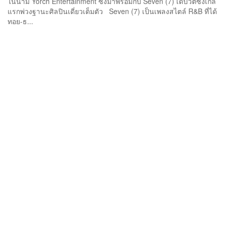
ในนาม Yorch Entertainment ซึ่งมาพร้อมกับ Seven (7) เดบิวต์ซิงเกิล
แรกพ่วงฐานะศิลปินเดี่ยวเต็มตัว Seven (7) เป็นเพลงสไตล์ R&B ที่ได้
ทอย-ธ...