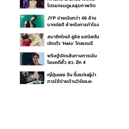
โปรแกรมดูแลสุขภาพจิต
สำหรับคนในอุตสาหกรรม
JYP จ่ายเงินกว่า 46 ล้าน
ดนตรี
บาทต่อปี สำหรับการทำโรง
อาหารออร์แกนิกในบริษัท
สมาชิกใหม่! ลูอิส แฮมิลตัน
เปิดตัว ‘Halo’ โกลเดนรี
ทรีฟเวอร์ตัวใหม่
พริษฐ์เปิดเส้นทางการเงิน
โยงคดีฮั้ว สว. อีก 4
จังหวัด พบ ส.อบจ.
ญี่ปุ่นเผย จีน ขึ้นแท่นผู้นำ
อำนาจเจริญโอนเงินให้เจ้า
การใช้จ่ายด้านวิจัยและ
หน้าที่ กกต. ฝ่ายสืบสวน
พัฒนาโลก กวาดสัดส่วน
งานวิจัยถูกอ้างอิงสูงสุด
แซงสหรัฐฯ