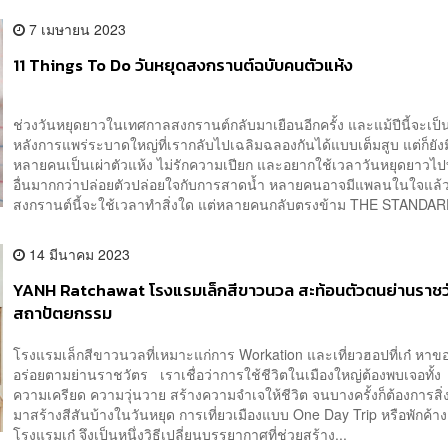
7 เมษายน 2023
11 Things To Do วันหยุดสงกรานต์ฉบับคนตัวแห้ง
ช่วงวันหยุดยาวในเทศกาลสงกรานต์กลับมาเยือนอีกครั้ง และแม้ปีนี้จะเป็
หลังการแพร่ระบาดใหญ่ที่เรากลับไปเฉลิมฉลองกันได้แบบเต็มสูบ แต่ก็ยังม
หลายคนเป็นเผ่าตัวแห้ง ไม่รักความเปียก และอยากใช้เวลาวันหยุดยาวไป
อื่นมากกว่าปล่อยตัวปล่อยใจกับการสาดน้ำ หลายคนอาจมีแพลนในใจแล้ว
สงกรานต์นี้จะใช้เวลาทำสิ่งใด แต่หลายคนกลับตรงข้าม THE STANDARD
14 มีนาคม 2023
YANH Ratchawat โรงแรมเล็กสีขาวนวล สะท้อนตัวตนย่านราชว
สถาปัตยกรรม
โรงแรมเล็กสีขาวนวลที่เหมาะแก่การ Workation และเที่ยวฮอปที่เก๋ หาข
อร่อยตามย่านราชวัตร เราเชื่อว่าการใช้ชีวิตในเมืองใหญ่ต้องพบเจอทั้ง
ความเครียด ความวุ่นวาย สร้างความจำเจให้ชีวิต จนบางครั้งก็ต้องการสิ่
มาสร้างสีสันบ้างในวันหยุด การเที่ยวเมืองแบบ One Day Trip หรือพักค้าง
โรงแรมเก๋ จึงเป็นหนึ่งวิธีเปลี่ยนบรรยากาศที่ช่วยสร้าง...