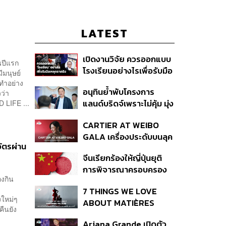
LATEST
เปิดงานวิจัย ควรออกแบบ
นปีแรก
โรงเรียนอย่างไรเพื่อรับมือ
ีมนุษย์
เหตุกราดยิง
ทำอย่าง
อนุทินย้ำพับโครงการ
ว่า
แลนด์บริดจ์เพราะไม่คุ้ม มุ่ง
 LIFE ...
พัฒนา Missing Link
CARTIER AT WEIBO
รองรับอ่าวไทย-อันดามัน
GALA เครื่องประดับบนลุค
ัตรผ่าน
พรมแดงของแขกคน
จีนเรียกร้องให้ญี่ปุ่นยุติ
สำคัญ
การพิจารณาครอบครอง
องกิน
อาวุธนิวเคลียร์
7 THINGS WE LOVE
งใหม่ๆ
ABOUT MATIÈRES
คืนยัง
FÉCALES
Ariana Grande เปิดตัว