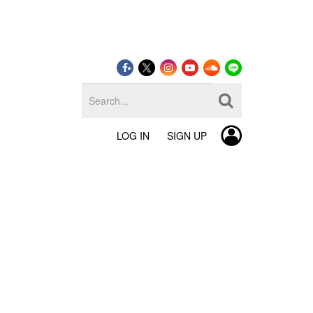
LOG IN
SIGN UP