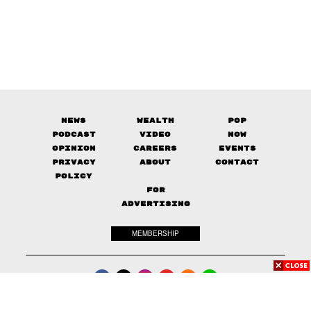
News
Wealth
Pop
Podcast
Video
Now
Opinion
Careers
Events
Privacy
About
Contact
Policy
FOR
ADVERTISING
MEMBERSHIP
© 2017-
2026
The Standard. All rights reserved.