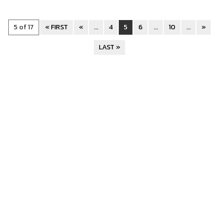
5 of 17
« FIRST
«
...
4
5
6
...
10
...
»
LAST »