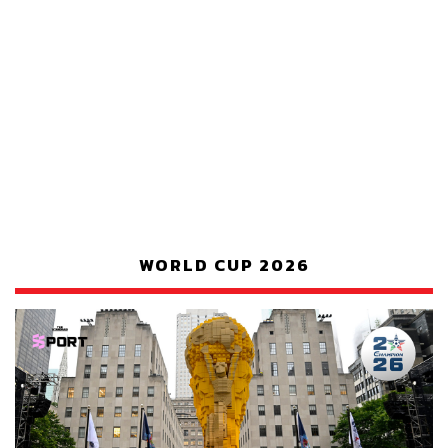
WORLD CUP 2026