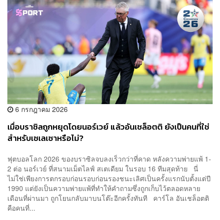
6 กรกฎาคม 2026
เมื่อบราซิลถูกหยุดโดยนอร์เวย์ แล้วอันเชล็อตติ ยังเป็นคนที่ใช่
สำหรับเซเลเซาหรือไม่?
ฟุตบอลโลก 2026 ของบราซิลจบลงเร็วกว่าที่คาด หลังความพ่ายแพ้ 1-
2 ต่อ นอร์เวย์ ที่สนามเม็ตไลฟ์ สเตเดียม ในรอบ 16 ทีมสุดท้าย นี่
ไม่ใช่เพียงการตกรอบก่อนรอบก่อนรองชนะเลิศเป็นครั้งแรกนับตั้งแต่ปี
1990 แต่ยังเป็นความพ่ายแพ้ที่ทำให้คำถามซึ่งถูกเก็บไว้ตลอดหลาย
เดือนที่ผ่านมา ถูกโยนกลับมาบนโต๊ะอีกครั้งทันที คาร์โล อันเชล็อตติ
คือคนที่...