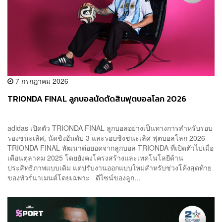
7 กรกฎาคม 2026
TRIONDA FINAL ลูกบอลนัดตัดสินฟุตบอลโลก 2026
adidas เปิดตัว TRIONDA FINAL ลูกบอลอย่างเป็นทางการสำหรับรอบ
รองชนะเลิศ, นัดชิงอันดับ 3 และรอบชิงชนะเลิศ ฟุตบอลโลก 2026
TRIONDA FINAL พัฒนาต่อยอดจากลูกบอล TRIONDA ที่เปิดตัวไปเมื่อ
เดือนตุลาคม 2025 โดยยังคงโครงสร้างและเทคโนโลยีด้าน
ประสิทธิภาพแบบเดิม แต่ปรับงานออกแบบใหม่สำหรับช่วงโค้งสุดท้าย
ของทัวร์นาเมนต์โดยเฉพาะ ดีไซน์ของลูก...