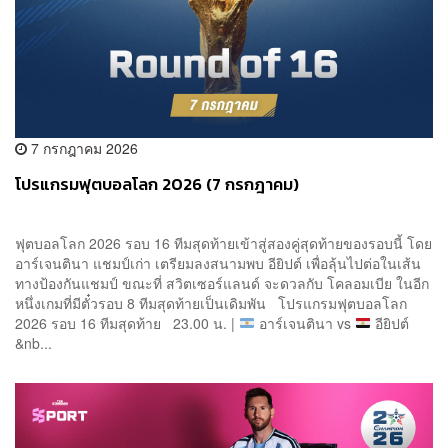
7 กรกฎาคม 2026
โปรแกรมฟุตบอลโลก 2026 (7 กรกฎาคม)
ฟุตบอลโลก 2026 รอบ 16 ทีมสุดท้ายเข้าสู่สองคู่สุดท้ายของรอบนี้ โดย
อาร์เจนตินา แชมป์เก่า เตรียมลงสนามพบ อียิปต์ เพื่อลุ้นไปต่อในเส้น
ทางป้องกันแชมป์ ขณะที่ สวิตเซอร์แลนด์ จะดวลกับ โคลอมเบีย ในอีก
หนึ่งเกมที่มีตั๋วรอบ 8 ทีมสุดท้ายเป็นเดิมพัน โปรแกรมฟุตบอลโลก
2026 รอบ 16 ทีมสุดท้าย 23.00 น. |
อาร์เจนตินา vs
อียิปต์
&nb...