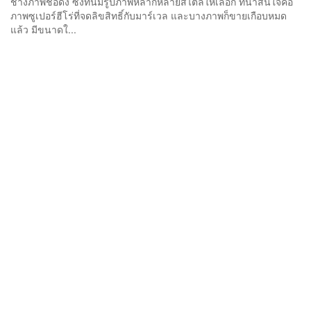
ช่างภาพชื่อดัง ซึ่งที่นี่มีรูปภาพหลากหลายสไตล์ให้เลือก ที่น่าสนใจคือ
ภาพซูเปอร์ฮีโร่ที่จดลิขสิทธิ์กับมาร์เวล และบางภาพก็ขายเกือบหมด
แล้ว มีขนาดใ...