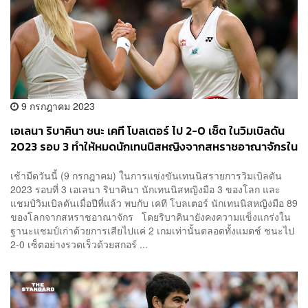
9 กรกฎาคม 2023
เอเลนา ริบาคินา ชนะ เคที โบลเตอร์ ไป 2-0 เซ็ต ในวิมเบิลดัน
2023 รอบ 3 ทำให้หมดนักเทนนิสหญิงจากสหราชอาณาจักรใน
วิมเบิลดันปีนี้แล้ว
เช้ามืดวันนี้ (9 กรกฎาคม) ในการแข่งขันเทนนิสรายการวิมเบิลดัน
2023 รอบที่ 3 เอเลนา ริบาคินา นักเทนนิสหญิงมือ 3 ของโลก และ
แชมป์วิมเบิลดันเมื่อปีที่แล้ว พบกับ เคที โบลเตอร์ นักเทนนิสหญิงมือ 89
ของโลกจากสหราชอาณาจักร โดยริบาคินายังคงความแข็งแกร่งใน
ฐานะแชมป์เก่าด้วยการเสียไปแค่ 2 เกมเท่านั้นตลอดทั้งแมตช์ ชนะไป
2-0 เซ็ตอย่างรวดเร็วด้วยสกอร์ ...