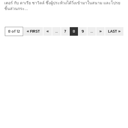
เตอร์ กับ ดาเรีย ซาวิลล์ ซึ่งผู้ประท้วงได้วิ่งเข้ามาในสนาม และโปรย
ชิ้นส่วนกระ...
8 of 12
« FIRST
«
...
7
8
9
...
»
LAST »