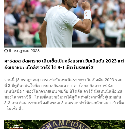
9 กรกฎาคม 2023
คาร์ลอส อัลคาราซ เสียเซ็ตเป็นครั้งแรกในวิมเบิลดัน 2023 แต่
ยังเอาชนะ นิโคลัส จาร์รี ได้ 3-1 เซ็ต ในรอบที่ 3
วานนี้ (8 กรกฎาคม) การแข่งขันเทนนิสรายการวิมเบิลดัน 2023 รอบ
ที่ 3 มีคู่ที่น่าสนใจคือการดวลกันระหว่าง คาร์ลอส อัลคาราซ นัก
เทนนิสมือ 1 ของโลกจากสเปน พบกับ นิโคลัส จาร์รี นักเทนนิสมือ 28
ของโลกจากชิลี โดยเซ็ตแรกเริ่มมาได้สูสี แต่หลังจากที่ทั้งคู่เสมอกัน
3-3 เกม อัลคาราซเครื่องติดชนะ 3 เกมรวด ทำให้ออกนำก่อน 1-0 เซ็ต
ในเซ็ตที่ ...