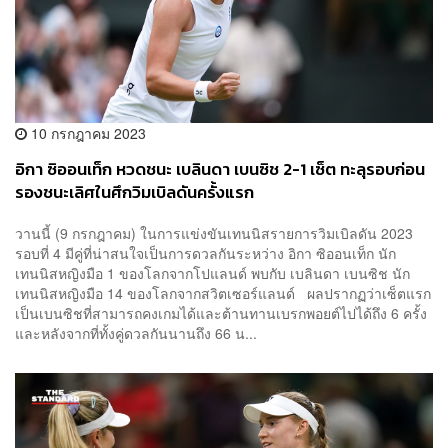
10 กรกฎาคม 2023
อิกา ซิออนเท็ก หวดชนะ เบลินดา เบนซิช 2-1 เซ็ต ทะลุรอบก่อน
รองชนะเลิศในศึกวิมเบิลดันครั้งแรก
วานนี้ (9 กรกฎาคม) ในการแข่งขันเทนนิสรายการวิมเบิลดัน 2023
รอบที่ 4 มีคู่ที่น่าสนใจเป็นการดวลกันระหว่าง อิกา ซิออนเท็ก นัก
เทนนิสหญิงมือ 1 ของโลกจากโปแลนด์ พบกับ เบลินดา เบนซิช นัก
เทนนิสหญิงมือ 14 ของโลกจากสวิตเซอร์แลนด์ ผลปรากฏว่าเซ็ตแรก
เป็นเบนซิชที่สามารถคงเกมได้และต้านทานเบรกพอยต์ไปได้ถึง 6 ครั้ง
และหลังจากที่ทั้งคู่ดวลกันนานถึง 66 น...