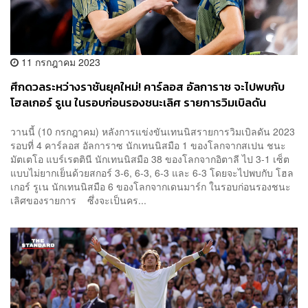
11 กรกฎาคม 2023
ศึกดวลระหว่างราชันยุคใหม่! คาร์ลอส อัลการาซ จะไปพบกับ
โฮลเกอร์ รูเน ในรอบก่อนรองชนะเลิศ รายการวิมเบิลดัน
วานนี้ (10 กรกฎาคม) หลังการแข่งขันเทนนิสรายการวิมเบิลดัน 2023
รอบที่ 4 คาร์ลอส อัลการาซ นักเทนนิสมือ 1 ของโลกจากสเปน ชนะ
มัตเตโอ แบร์เรตตินี นักเทนนิสมือ 38 ของโลกจากอิตาลี ไป 3-1 เซ็ต
แบบไม่ยากเย็นด้วยสกอร์ 3-6, 6-3, 6-3 และ 6-3 โดยจะไปพบกับ โฮล
เกอร์ รูเน นักเทนนิสมือ 6 ของโลกจากเดนมาร์ก ในรอบก่อนรองชนะ
เลิศของรายการ ซึ่งจะเป็นคร...