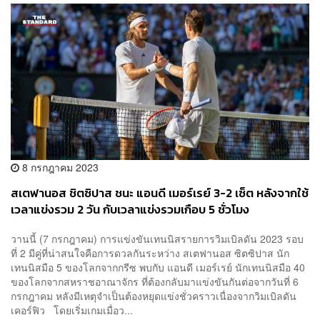
8 กรกฎาคม 2023
สเตฟานอส ชิตซิปาส ชนะ แอนดี เมอร์เรย์ 3-2 เซ็ต หลังจากใช้
เวลาแข่งรวม 2 วัน กับเวลาแข่งรวมเกือบ 5 ชั่วโมง
วานนี้ (7 กรกฎาคม) การแข่งขันเทนนิสรายการวิมเบิลดัน 2023 รอบ
ที่ 2 มีคู่ที่น่าสนใจคือการดวลกันระหว่าง สเตฟานอส ซิตซิปาส นัก
เทนนิสมือ 5 ของโลกจากกรีซ พบกับ แอนดี เมอร์เรย์ นักเทนนิสมือ 40
ของโลกจากสหราชอาณาจักร ที่ต้องกลับมาแข่งขันกันต่อจากวันที่ 6
กรกฎาคม หลังมีเหตุจำเป็นต้องหยุดแข่งชั่วคราวเนื่องจากวิมเบิลดัน
เคอร์ฟิว โดยเริ่มเกมเมื่อว...