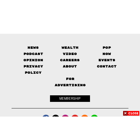
News
Wealth
Pop
Podcast
Video
Now
Opinion
Careers
Events
Privacy
About
Contact
Policy
FOR
ADVERTISING
MEMBERSHIP
© 2017-
2026
The Standard. All rights reserved.