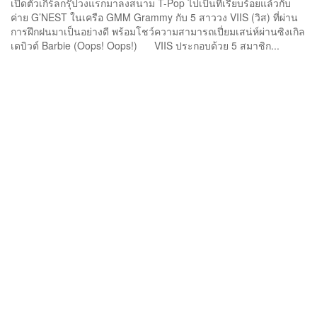
เปิดตัวเกิร์ลกรุ๊ปวงแรกมาลงสนาม T-Pop ไปเป็นที่เรียบร้อยแล้วกับ
ค่าย G’NEST ในเครือ GMM Grammy กับ 5 สาววง VIIS (วิส) ที่ผ่าน
การฝึกฝนมาเป็นอย่างดี พร้อมโชว์ความสามารถเปี่ยมเสน่ห์ผ่านซิงเกิล
เดบิวต์ Barbie (Oops! Oops!) VIIS ประกอบด้วย 5 สมาชิก...