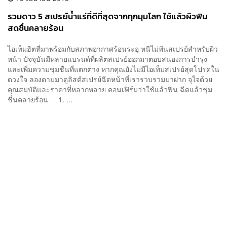
รวมดาว 5 สเปรย์น้ำแร่ที่ดีที่สุดจากทุกมุมโลก ใช้แล้วผิวฟิน
สดชื่นคลายร้อน
ไอเท็มฮิตที่มาพร้อมกับสภาพอากาศร้อนระอุ หนีไม่พ้นสเปรย์สำหรับผิว
หน้า ปัจจุบันมีหลายแบรนด์ที่ผลิตสเปรย์ออกมาตอบสนองการบำรุง
และเพิ่มความชุ่มชื่นที่แตกต่าง หากคุณยังไม่มีไอเท็มสเปรย์สุดโปรดใน
ดวงใจ ลองตามมาดูลิสต์สเปรย์ฉีดหน้าที่เรารวบรวมมาฝาก จุใจด้วย
คุณสมบัติและราคาที่หลากหลาย คอนเฟิร์มว่าใช้แล้วฟิน ฉีดแล้วชุ่ม
ชื่นคลายร้อน 1. ...