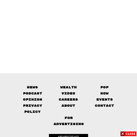
News
Wealth
Pop
Podcast
Video
Now
Opinion
Careers
Events
Privacy
About
Contact
Policy
FOR
ADVERTISING
MEMBERSHIP