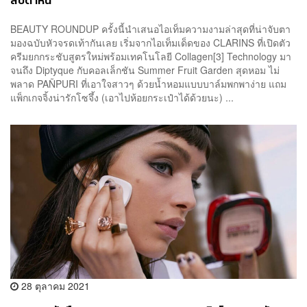
สัปดาห์นี้
BEAUTY ROUNDUP ครั้งนี้นำเสนอไอเท็มความงามล่าสุดที่น่าจับตา
มองฉบับหัวจรดเท้ากันเลย เริ่มจากไอเท็มเด็ดของ CLARINS ที่เปิดตัว
ครีมยกกระชับสูตรใหม่พร้อมเทคโนโลยี Collagen[3] Technology มา
จนถึง Diptyque กับคอลเล็กชัน Summer Fruit Garden สุดหอม ไม่
พลาด PAÑPURI ที่เอาใจสาวๆ ด้วยน้ำหอมแบบบาล์มพกพาง่าย แถม
แพ็กเกจจิ้งน่ารักโซจึ้ง (เอาไปห้อยกระเป๋าได้ด้วยนะ) ...
28 ตุลาคม 2021