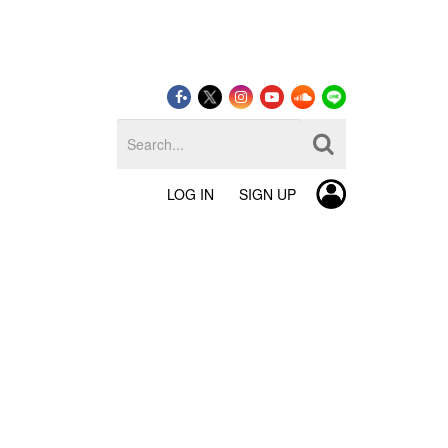
LOG IN
SIGN UP