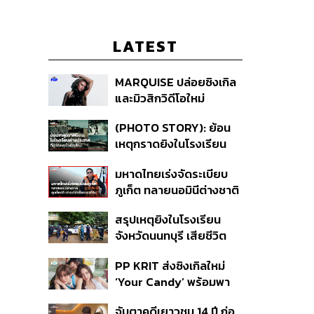
LATEST
MARQUISE ปล่อยซิงเกิล
และมิวสิกวิดีโอใหม่
IRONIC ที่เสียดสีความ
(PHOTO STORY): ย้อน
สัมพันธ์สุด Toxic
เหตุกราดยิงในโรงเรียน
ต่างประเทศ ที่ผู้ก่อเหตุเป็น
มหาดไทยเร่งจัดระเบียบ
นักเรียน
ภูเก็ต ทลายนอมินีต่างชาติ
คุมเจ็ตสกี สางบริษัทฮุบ
สรุปเหตุยิงในโรงเรียน
ที่ดิน เคลียร์ใบอนุญาต
จังหวัดนนทบุรี เสียชีวิต
โรงแรมค้าง 7 ปี
รวม 8 ราย โฆษก ตร. เผย
PP KRIT ส่งซิงเกิลใหม่
ปมค้นประวัติคดีกราดยิงที่
‘Your Candy’ พร้อมพา
สหรัฐฯ
ต้าเหนิง และ ณิชา ร่วมมิว
จับตาคดีเยาวชน 14 ปี ก่อ