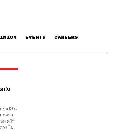
INION
EVENTS
CAREERS
แรกใน
เซาเธิร์น
สเตอร์ส
โลก คว้า
โตวา ไป